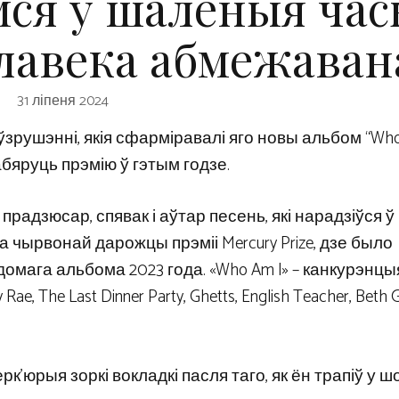
мся ў шалёныя час
алавека абмежаван
31 ліпеня 2024
зрушэнні, якія сфарміравалі яго новы альбом “Who 
абяруць прэмію ў гэтым годзе.
 прадзюсар, спявак і аўтар песень, які нарадзіўся ў
а чырвонай дарожцы прэміі Mercury Prize, дзе было
омага альбома 2023 года. «Who Am I» – канкурэнцы
 Rae, The Last Dinner Party, Ghetts, English Teacher, Beth 
ерк’юрыя зоркі вокладкі пасля таго, як ён трапіў у ш