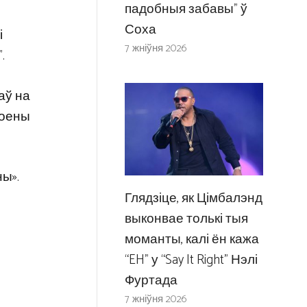
падобныя забавы” ў
Соха
і
7 жніўня 2026
.
аў на
роены
ны».
Глядзіце, як Цімбалэнд
выконвае толькі тыя
моманты, калі ён кажа
“EH” у “Say It Right” Нэлі
Фуртада
7 жніўня 2026