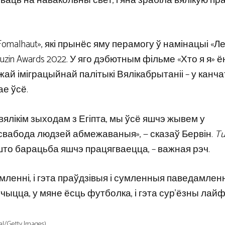
аць на навакольны свет, і яна зрабіла вялікую пра
omalhaut», які прынёс яму перамогу ў намінацыі «
in Awards 2022. У яго дэбютным фільме «Хто я я» ё
й іміграцыйнай палітыкі Вялікабрытаніі – у канч
е ўсё.
вялікім зыходам з Егіпта, мы ўсё яшчэ жывем у
і свабода людзей абмежаваныя», — сказаў Бервін.
Tu
 што барацьба яшчэ працягваецца, – важная рэч.
нні, і гэта праўдзівыя і сумленныя паведамленн
чыцца, у мяне ёсць футболка, і гэта сур’ёзны лайф
l/Getty Images)