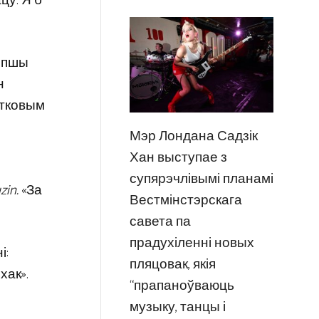
цу. Я б
Лепшы
н
атковым
Мэр Лондана Садзік
Хан выступае з
супярэчлівымі планамі
zin.
«За
Вестмінстэрскага
савета па
прадухіленні новых
і:
пляцовак, якія
хак».
“прапаноўваюць
музыку, танцы і