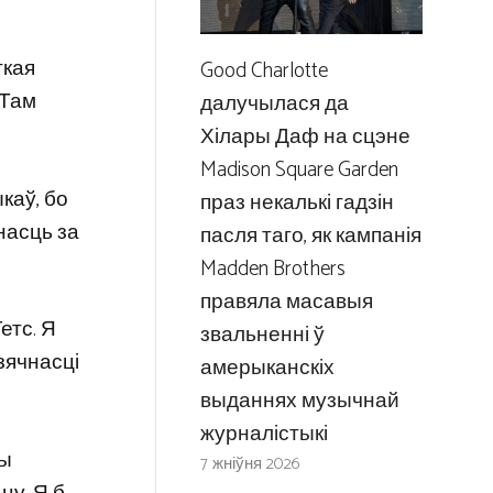
ткая
Good Charlotte
 Там
далучылася да
Хілары Даф на сцэне
Madison Square Garden
каў, бо
праз некалькі гадзін
насць за
пасля таго, як кампанія
Madden Brothers
правяла масавыя
етс. Я
звальненні ў
дзячнасці
амерыканскіх
выданнях музычнай
журналістыкі
вы
7 жніўня 2026