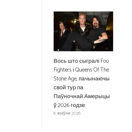
Вось што сыгралі Foo
Fighters і Queens Of The
Stone Age, пачынаючы
свой тур па
Паўночнай Амерыцы
ў 2026 годзе
6 жніўня 2026