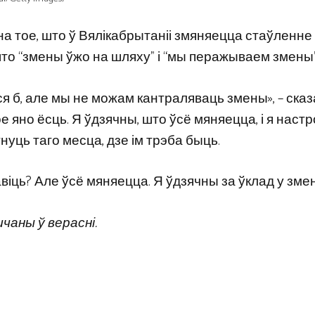
на тое, што ў Вялікабрытаніі змяняецца стаўленне 
то “змены ўжо на шляху” і “мы перажываем змены”
ася б, але мы не можам кантраляваць змены», – сказ
е яно ёсць. Я ўдзячны, што ўсё мяняецца, і я наст
уць таго месца, дзе ім трэба быць.
авіць? Але ўсё мяняецца. Я ўдзячны за ўклад у зме
чаны ў верасні.