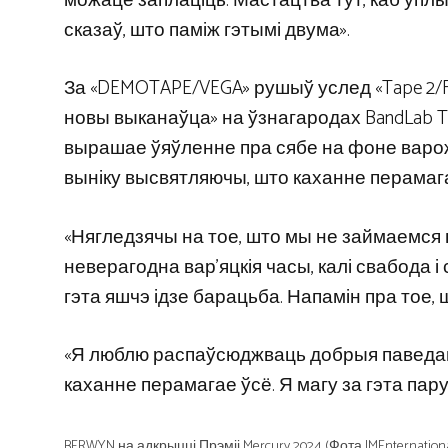
можаце заплаціць. Мастацтва тут, каб уплыв
сказаў, што паміж гэтымі двума».
За «DEMOTAPE/VEGA» рушыў услед «Tape 2/F
новы выканаўца» на ўзнагародах BandLab Tuz
вырашае ўяўленне пра сябе на фоне варожа
выніку высвятляючы, што каханне перамага
«Нягледзячы на ​​тое, што мы не займаемся 
неверагодна вар’яцкія часы, калі свабода 
гэта яшчэ ідзе барацьба. Напамін пра тое,
«Я люблю распаўсюджваць добрыя паведамле
каханне перамагае ўсё. Я магу за гэта пару
BERWYN на адкрыцці Прэміі Mercury 2024 (Фота JMEnternationa