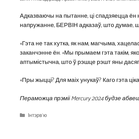
Адказваючы на ​​пытанне, ці спадзяецца ён 
напружанне, БЕРВІН адказаў, што думае, ш
«Гэта не так хутка, як нам, магчыма, хацел
заканчэнне ён. «Мы прымаем гэта такім, яко
аптымістычна, што ў рэшце рэшт яны дасягн
«Пры жыцці? Для маіх унукаў? Каго гэта цік
Пераможца прэміі Mercury 2024 будзе абвеш
Categories
Інтэрв'ю