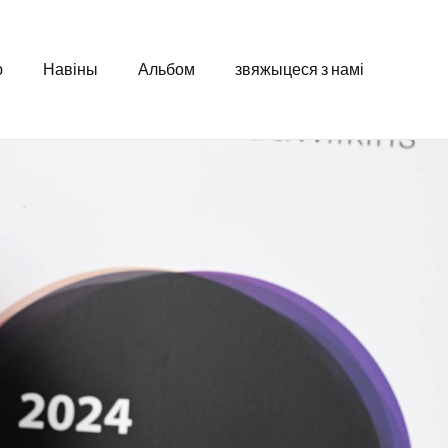
ю
Навіны
Альбом
звяжыцеся з намі