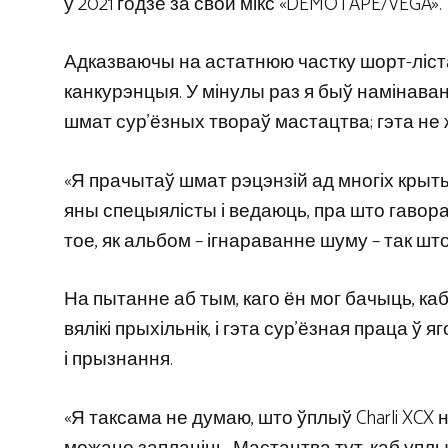
у 2021 годзе за свой мікс «DEMOTAPE/VEGA».
Адказваючы на ​​астатнюю частку шорт-ліст
канкурэнцыя. У мінулы раз я быў намінаван
шмат сур’ёзных твораў мастацтва; гэта не ж
«Я прачытаў шмат рэцэнзій ад многіх кры
яны спецыялісты і ведаюць, пра што гаворац
тое, як альбом – ігнараванне шуму – так што
На пытанне аб тым, каго ён мог бачыць, каб
вялікі прыхільнік, і гэта сур’ёзная праца ў
і прызнання.
«Я таксама не думаю, што ўплыў Charli XCX н