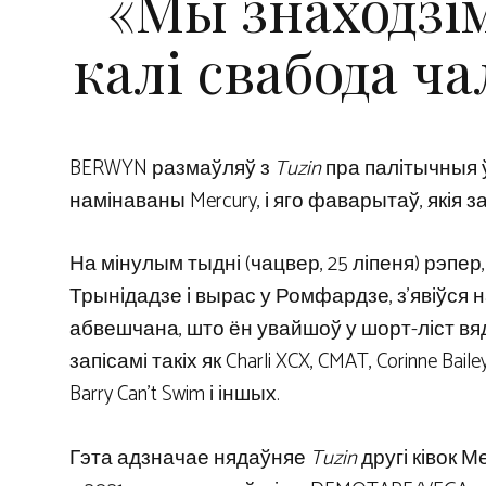
«Мы знаходзі
калі свабода ч
BERWYN размаўляў з
Tuzin
пра палітычныя ў
намінаваны Mercury, і яго фаварытаў, якія з
На мінулым тыдні (чацвер, 25 ліпеня) рэпер,
Трынідадзе і вырас у Ромфардзе, з’явіўся н
абвешчана, што ён увайшоў у шорт-ліст вяд
запісамі такіх як Charli XCX, CMAT, Corinne Bailey
Barry Can’t Swim і іншых.
Гэта адзначае нядаўняе
Tuzin
другі ківок М