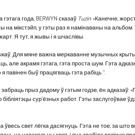
а гэтага года, BERWYN сказаў
Tuzin
: «Канечне, жорс
ы на мікстэйп, у гэты раз я намінаваны на альбом.
арт. Я тут, я жывы і я шчаслівы.
тыкаў. Для мяне важна меркаванне музычных крыты
ь, але акрамя гэтага, гэта проста шум. Гэта адказ
 я павінен быў працягваць гэта рабіць “.
 забраць прыз дадому ў гэтым годзе, ён адказаў: «Г
 яго бібліятэцы сур’ёзных работ. Гэты заслугоўвае ў
а ўвесь свет лёгка дасягнуць. Гэта не тое, за што 