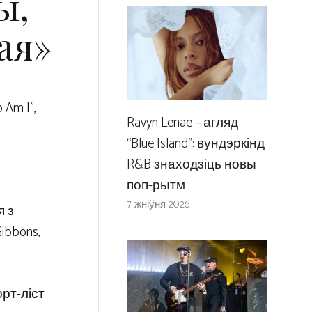
ы,
ая»
Am I”,
Ravyn Lenae – агляд
“Blue Island”: вундэркінд
R&B знаходзіць новы
поп-рытм
7 жніўня 2026
я з
Gibbons,
орт-ліст