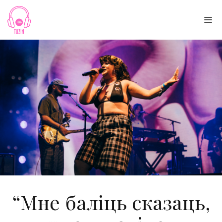
Skip
to
Me
content
“Мне баліць сказаць,