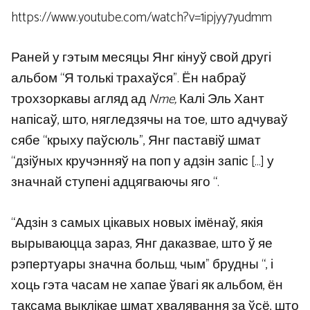
https://www.youtube.com/watch?v=1ipjyy7yudmm
Раней у гэтым месяцы Янг кінуў свой другі
альбом “Я толькі трахаўся”. Ён набраў
трохзоркавы агляд ад
Nme,
Калі Эль Хант
напісаў, што, нягледзячы на ​​тое, што адчуваў
сябе “крыху паўсюль”, Янг паставіў шмат
“дзіўных кручэнняў на поп у адзін запіс […] у
значнай ступені адцягваючы яго “.
“Адзін з самых цікавых новых імёнаў, якія
вырываюцца зараз, Янг даказвае, што ў яе
рэпертуары значна больш, чым” брудны “, і
хоць гэта часам не хапае ўвагі як альбом, ён
таксама выклікае шмат хвалявання за ўсё, што