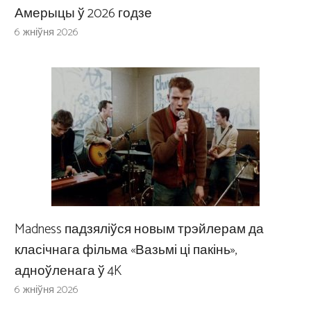
Амерыцы ў 2026 годзе
6 жніўня 2026
Madness падзяліўся новым трэйлерам да
класічнага фільма «Вазьмі ці пакінь»,
адноўленага ў 4K
6 жніўня 2026