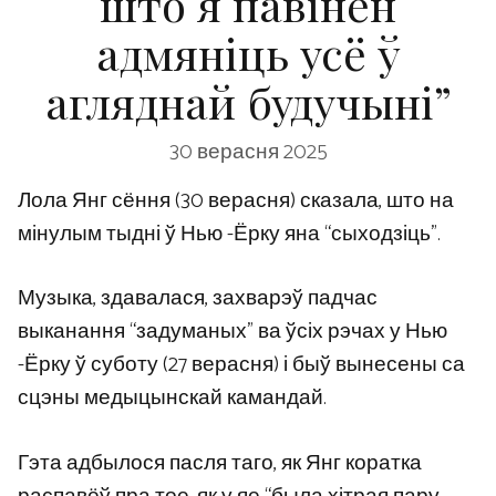
што я павінен
адмяніць усё ў
агляднай будучыні”
30 верасня 2025
Лола Янг сёння (30 верасня) сказала, што на
мінулым тыдні ў Нью -Ёрку яна “сыходзіць”.
Музыка, здавалася, захварэў падчас
выканання “задуманых” ва ўсіх рэчах у Нью
-Ёрку ў суботу (27 верасня) і быў вынесены са
сцэны медыцынскай камандай.
Гэта адбылося пасля таго, як Янг коратка