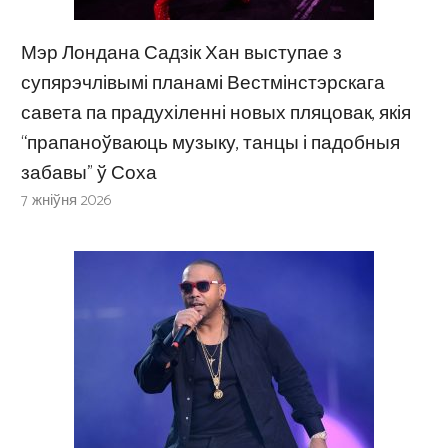
Мэр Лондана Садзік Хан выступае з
супярэчлівымі планамі Вестмінстэрскага
савета па прадухіленні новых пляцовак, якія
“прапаноўваюць музыку, танцы і падобныя
забавы” ў Соха
7 жніўня 2026