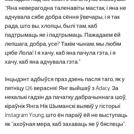
“Яна неверагодна таленавіты мастак, і яна не
адчувала сябе добра сёння ўвечары, і я так
рада, што вы, хлопцы, былі там, каб
падтрымаць яе і падтрымаць. Пажадаем ёй
лепшага, добра, усе? Такім чынам, мы любім
цябе Лола! І я хачу, каб яна пачула гэта, і я
хачу, каб яна адчувала гэта.”
Інцыдэнт адбыўся праз дзень пасля таго, як у
пятніцу (26 верасня) Янг выйшаў з Adacy. За
некалькі гадзін да пачатку дабрачыннага шоў,
кіраўнік Янга Нік Шыманскі выявіў у гісторыі
Instagram Young, што ён параіў ёй не выступаць
як “ахоўная мера, каб захаваць яе ў бяспецы”.