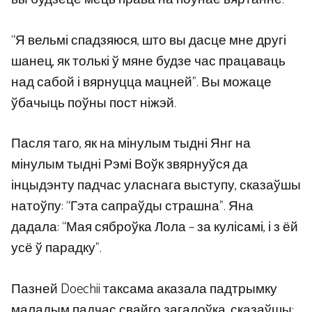
“Я вельмі спадзяюся, што вы дасце мне другі
шанец, як толькі ў мяне будзе час працаваць
над сабой і вярнуцца мацней”. Вы можаце
ўбачыць поўны пост ніжэй.
Пасля таго, як на мінулым тыдні Янг на
мінулым тыдні Рэмі Воўк звярнуўся да
інцыдэнту падчас уласнага выступу, сказаўшы
натоўпу: “Гэта сапраўды страшна”. Яна
дадала: “Мая сяброўка Лола – за кулісамі, і з ёй
усё ў парадку”.
Пазней Doechii таксама аказала падтрымку
маладым падчас свайго загалоўка, сказаўшы: