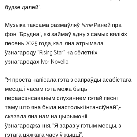
будзе далей”.
Музыка таксама размаўляў
Nme
Раней пра
фон “Брудна”, які займаў адну з самых вялікіх
песень 2025 года, калі яна атрымала
ўзнагароду “Rising Star” на сёлетніх
узнагародах Ivor Novello.
“Я проста напісала гэта з сапраўды асабістага
месца, і часам гэта можа быць
пераасэнсаваным слуханнем гэтай песні,
таму што яна была настолькі інтэнсіўнай”,-
сказала яна нам на цырымоніі
ўзнагароджання. “Я зараз у гэтым месцы, з
гэтага цяжкага часу ў жыцці”.