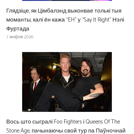
Глядзіце, як Цімбалэнд выконвае толькі тыя
моманты, калі ён кажа “EH” у “Say It Right” Нэлі
Фуртада
7 жніўня 2026
Вось што сыгралі Foo Fighters і Queens Of The
Stone Age, пачынаючы свой тур па Паўночнай