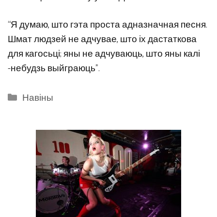
“Я думаю, што гэта проста адназначная песня.
Шмат людзей не адчувае, што іх дастаткова
для кагосьці; яны не адчуваюць, што яны калі
-небудзь выйграюць”.
Categories
Навіны