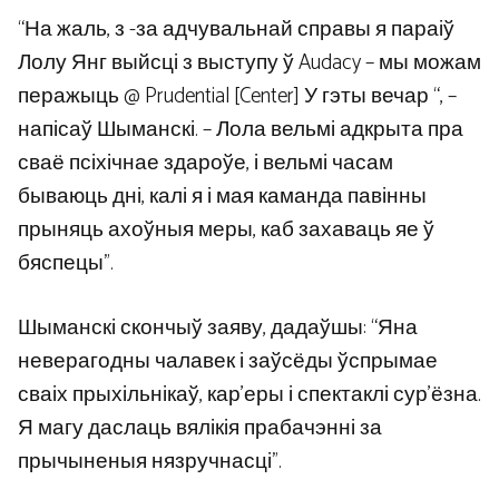
“На жаль, з -за адчувальнай справы я параіў
Лолу Янг выйсці з выступу ў Audacy – мы можам
перажыць @ Prudential [Center] У гэты вечар “, –
напісаў Шыманскі. – Лола вельмі адкрыта пра
сваё псіхічнае здароўе, і вельмі часам
бываюць дні, калі я і мая каманда павінны
прыняць ахоўныя меры, каб захаваць яе ў
бяспецы”.
Шыманскі скончыў заяву, дадаўшы: “Яна
неверагодны чалавек і заўсёды ўспрымае
сваіх прыхільнікаў, кар’еры і спектаклі сур’ёзна.
Я магу даслаць вялікія прабачэнні за
прычыненыя нязручнасці”.