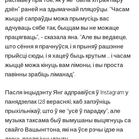
распавёў пра тое, як у яе “была хітрая пару
дзён” раней на здымачнай пляцоўцы. “Часам
жыццё сапраўды можа прымусіць вас
адчуваць сябе так, быццам вы не можаце
працягваць”, – сказала яна. “Але вы ведаеце,
што сёння я прачнуўся, і я прыняў рашэнне
прыйсці сюды, і я хацеў быць крутым … і часам
жыццё можа кінуць вам лімоны, і вы проста
павінны зрабіць ліманад”.
Пасля інцыдэнту Янг адправіўся ў Instagram у
панядзелак (28 верасня), каб запэўніць
прыхільнікаў, што ў яе “усё ў парадку”, але
музыка таксама быў вымушаны выцягнуць са
свайго Вашынгтона, які на ўсе рэчы ідзе на