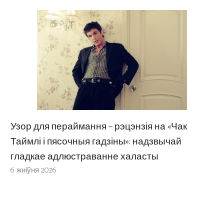
Узор для пераймання – рэцэнзія на «Чак
Таймлі і пясочныя гадзіны»: надзвычай
гладкае адлюстраванне халасты
6 жніўня 2026