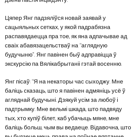
дзень пасля інцыдэнту.
Цяпер Янг падзяліўся новай заявай у
сацыяльных сетках, у якой падрабязна
распавядаецца пра тое, як яна адпачывае ад
сваіх абавязацельстваў на “аглядную
будучыню”. Янг павінен быў адправіцца ў
экскурсію па Вялікабрытаніі гэтай восенню.
Янг пісаў: “Я на некаторы час сыходжу. Мне
баліць сказаць, што я павінен адмяніць усё ў
агляднай будучыні. Дзякуй усім за любоў і
падтрымку. Мне вельмі шкада, што падвяду
тых, хто купіў білет, каб убачыць мяне, мне
баліць больш, чым вы ведаеце. Відавочна, што
вы будзеце мець права на поўнае вяртанне.