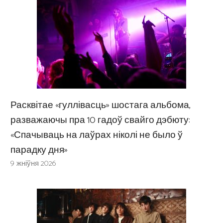
Расквітае «гуллівасць» шостага альбома,
разважаючы пра 10 гадоў свайго дэбюту:
«Спачываць на лаўрах ніколі не было ў
парадку дня»
9 жніўня 2026