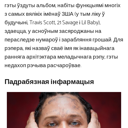
гэты ўздуты альбом, набіты функцыямі многіх
з самых вялікіх імёнаў ЗША (у тым ліку ў
будучыні, Travis Scott, 21 Savage і Lil Baby),
здаецца, у асноўным засяроджаны на
пераследзе нумароў і зарабляння грошай. Для
рэпера, які назваў сваё імя як інавацыйнага
ранняга архітэктара меладычнага рэпу, гэты
недахоп рэчыва расчароўвае.
Падрабязная інфармацыя