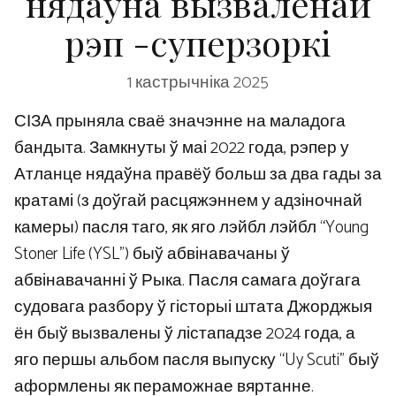
нядаўна вызваленай
рэп -суперзоркі
1 кастрычніка 2025
СІЗА прыняла сваё значэнне на маладога
бандыта. Замкнуты ў маі 2022 года, рэпер у
Атланце нядаўна правёў больш за два гады за
кратамі (з доўгай расцяжэннем у адзіночнай
камеры) пасля таго, як яго лэйбл лэйбл “Young
Stoner Life (YSL”) быў абвінавачаны ў
абвінавачанні ў Рыка. Пасля самага доўгага
судовага разбору ў гісторыі штата Джорджыя
ён быў вызвалены ў лістападзе 2024 года, а
яго першы альбом пасля выпуску “Uy Scuti” быў
аформлены як пераможнае вяртанне.