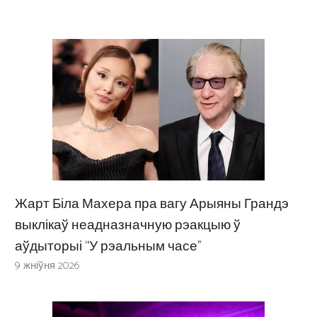
Жарт Біла Махера пра вагу Арыяны Грандэ
выклікаў неадназначную рэакцыю ў
аўдыторыі “У рэальным часе”
9 жніўня 2026