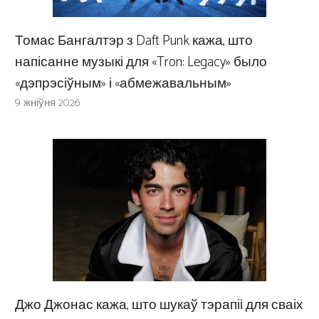
Томас Бангалтэр з Daft Punk кажа, што
напісанне музыкі для «Tron: Legacy» было
«дэпрэсіўным» і «абмежавальным»
9 жніўня 2026
Джо Джонас кажа, што шукаў тэрапіі для сваіх