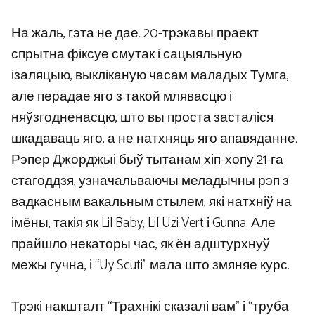
На жаль, гэта не дае. 20-трэкавы праект
спрытна фіксуе смутак і сацыяльную
ізаляцыю, выкліканую часам маладых Тумга,
але перадае яго з такой млявасцю і
няўзгодненасцю, што вы проста засталіся
шкадаваць яго, а не натхняць яго апавяданне.
Рэпер Джорджыі быў тытанам хіп-хопу 21-га
стагоддзя, узначальваючы меладычны рэп з
вадкасным вакальным стылем, які натхніў на
імёны, такія як Lil Baby, Lil Uzi Vert і Gunna. Але
прайшло некаторы час, як ён адштурхнуў
межы гучна, і “Uy Scuti” мала што змяняе курс.
Трэкі накшталт “Трахнікі сказалі вам” і “труба