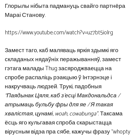
Глорылы нібыта падмануць свайго партнёра
Мараі Станову.
https://www.youtube.com/watch?v=uz7bt5iolrg
Замест таго, каб маляваць яркія здымкі яго
складаных нядаўніх перажыванняў, замест
гэтага малады Thug засяроджваецца на
спробе распаліць рэакцыю ў Інтэрнэце і
накручваць людзей. Трукі, падобныя
“Паядынак Цяля, каб з’есці Макдональдса /
атрымаць бульбу фры для яе / Я такая
хвалістая, цунамі, woah, cowabunga”
. Таксама
ёсць яго кульгавая спроба скарыстацца
вірусным відэа пра сябе, кажучы фразу “whopty