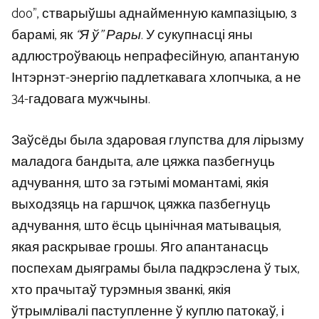
doo”, стварыўшы аднайменную кампазіцыю, з
барамі, як
“Я ў” Рары
. У сукупнасці яны
адлюстроўваюць непрафесійную, апантаную
Інтэрнэт-энергію падлеткавага хлопчыка, а не
34-гадовага мужчыны.
Заўсёды была здаровая глупства для лірызму
маладога бандыта, але цяжка пазбегнуць
адчування, што за гэтымі момантамі, якія
выходзяць на гаршчок, цяжка пазбегнуць
адчування, што ёсць цынічная матывацыя,
якая раскрывае грошы. Яго апантанасць
поспехам дыяграмы была падкрэслена ў тых,
хто прачытаў турэмныя званкі, якія
ўтрымлівалі паступленне ў куплю патокаў, і