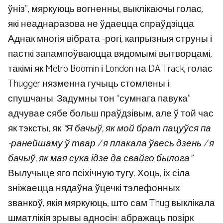
ўніз”, мяркуюць вогненны, выклікаючы голас,
які неаднаразова не ўдаецца спраўдзіцца.
Аднак многія вібрата -рогі, капрызныя струны і
пасткі запампоўваюцца вядомымі вытворцамі,
такімі як Metro Boomin і London на DA Track, голас
Thugger нязменна гучыць стомлены і
спушчаны. Задумны тон “сумнага павука”
адчувае сябе больш праўдзівым, але ў той час
як тэксты, як
“Я бачыў, як мой брат пацуўся па
-ранейшаму ў твар / я плакала ўвесь дзень / я
бачыў, як мая сука ідзе да свайго былога”
Вылучыце яго псіхічную тугу. Хоць, іх сіла
зніжаецца нядаўна ўцечкі тэлефонных
званкоў, якія мяркуюць, што сам Thug выклікала
шматлікія зрывы адносін: абражаць позірк