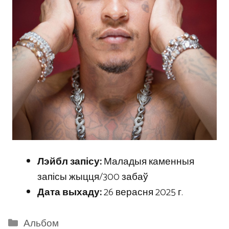
Лэйбл запісу:
Маладыя каменныя
запісы жыцця/300 забаў
Дата выхаду:
26 верасня 2025 г.
Categories
Альбом