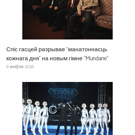
Спіс гасцей разрывае “манатоннасць
кожнага дня” на новым гімне “Mundane”
9 жніўня 2026