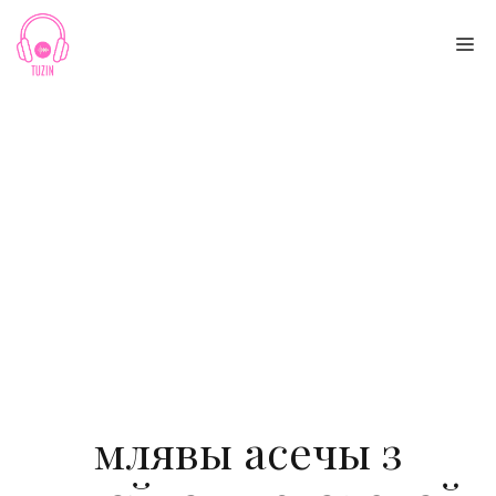
Skip
to
Me
content
млявы асечы з