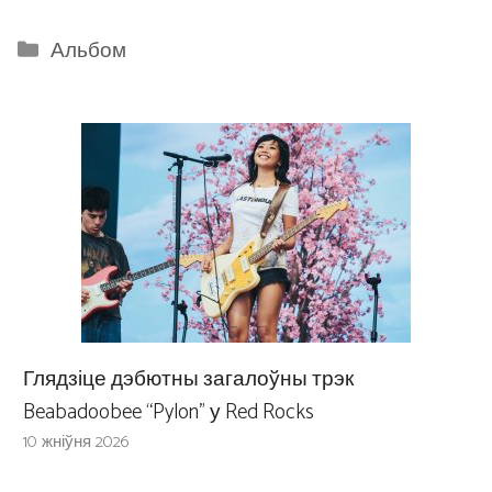
Categories
Альбом
Глядзіце дэбютны загалоўны трэк
Beabadoobee “Pylon” у Red Rocks
10 жніўня 2026