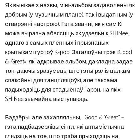
Як вынікае з назвы, міні-альбом задаволены як
добрым (у музычным плане), так і выдатным (у
стварэнні настрою). Гэта званні, якія сам Кі
можа выразна абвясціць як удзельнік SHINee,
аднаго з самых плённых і прызнаных
крытыкамі гуртоў K-pop. Загалоўны трэк «Good
& ‘Great», які адкрывае альбом, дакладна задае
тон, даючы зразумець, што гэты рэліз цалкам
спакойны для танцпляцоўкі, але таксама
падыходзіць для стадыёнаў і арэн, на якіх
SHINee звычайна выступаюць.
Бадзёры, але захапляльны, “Good & ‘Great” –
гэта падбадзёрлівы сінгл, які аптымістычна
глядзіць на тое, што трэба прыходзіць на