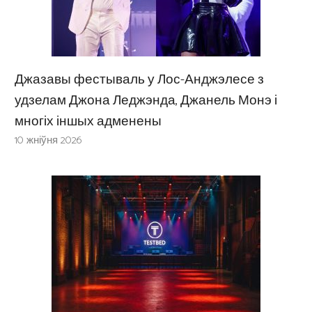
Джазавы фестываль у Лос-Анджэлесе з
удзелам Джона Леджэнда, Джанель Монэ і
многіх іншых адменены
10 жніўня 2026