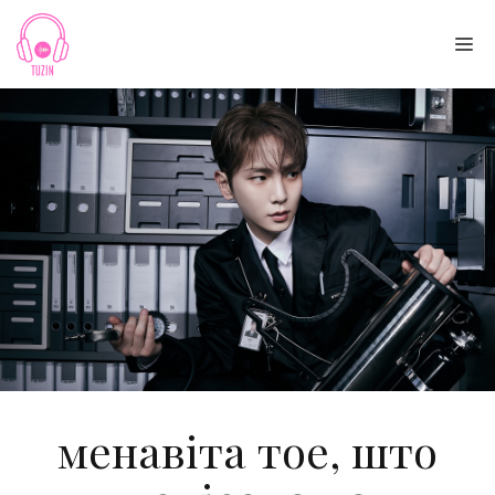
Skip
to
Me
content
менавіта тое, што