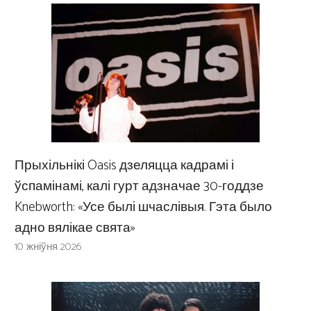
Прыхільнікі Oasis дзеляцца кадрамі і
ўспамінамі, калі гурт адзначае 30-годдзе
Knebworth: «Усе былі шчаслівыя. Гэта было
адно вялікае свята»
10 жніўня 2026