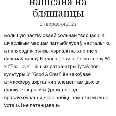
напісана на
бляшанцы
25 верасня 2023
Большую частку сваёй сольнай творчасці Кі
шчаслівым месцам паглыбляўся ў настальгію,
а папярэднія рэлізы чэрпалі натхненне з
фільмаў жахаў B-класа (“Gasoline”), сінт-попу 80-
х (“Bad Love”) і іншых рэтра-атрыбутаў поп-
культуры. У “Good & Great” ён захоўвае
атмасферу вяртання з элементамі дыска і
фанку, ствараючы ўражанне ад
праслухоўвання, якое робіць немагчымым не
ўстаць і не патанцаваць.