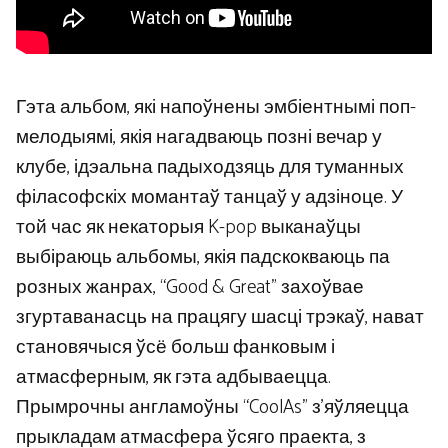
Гэта альбом, які напоўнены эмбіентнымі поп-
мелодыямі, якія нагадваюць позні вечар у
клубе, ідэальна падыходзяць для туманных
філасофскіх момантаў танцаў у адзіноце. У
той час як некаторыя K-pop выканаўцы
выбіраюць альбомы, якія падскокваюць па
розных жанрах, “Good & Great” захоўвае
згуртаванасць на працягу шасці трэкаў, нават
становячыся ўсё больш фанковым і
атмасферным, як гэта адбываецца.
Прымрочны англамоўны “CoolAs” з’яўляецца
прыкладам атмасфера ўсяго праекта, з