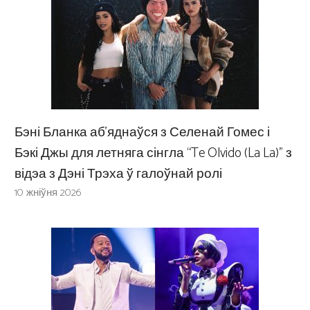
Бэні Бланка аб’яднаўся з Селенай Гомес і
Бэкі Джы для летняга сінгла “Te Olvido (La La)” з
відэа з Дэні Трэха ў галоўнай ролі
10 жніўня 2026