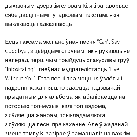
дыхаючым, дзёрзкім словам Кі, які загаворвае
сябе дасціпнымі гутарковымі тэкстамі, якія
выклікаюць і адказваюць.
Ёсць таксама экспансіўная песня “Can’t Say
Goodbye”, з цвёрдымі струнамі, якія рухаюць яе
наперад, перш чым прыйдуць спакуслівы груў
“Intoxicating” і гнеўная мудрагелістасць “Live
Without You”. Гэта песні пра моцныя ўзлёты і
падзенні кахання, што здаецца надзвычай
прыдатным для альбома, які абапіраецца на
гісторыю поп-музыкі, калі поп, вядома,
з’яўляецца жанрам, прыкладам якога
з’яўляюцца песні пра каханне. Але ў жаданай
змене тэмпу Кі зазірае ў самааналіз на важкім