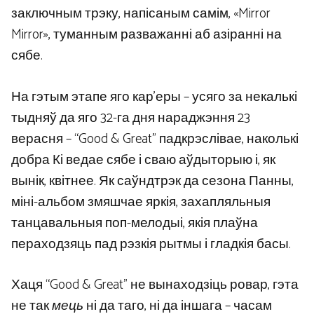
заключным трэку, напісаным самім, «Mirror
Mirror», туманным разважанні аб азіранні на
сябе.
На гэтым этапе яго кар’еры – усяго за некалькі
тыдняў да яго 32-га дня нараджэння 23
верасня – “Good & Great” падкрэслівае, наколькі
добра Кі ведае сябе і сваю аўдыторыю і, як
вынік, квітнее. Як саўндтрэк да сезона Панны,
міні-альбом змяшчае яркія, захапляльныя
танцавальныя поп-мелодыі, якія плаўна
пераходзяць пад рэзкія рытмы і гладкія басы.
Хаця “Good & Great” не вынаходзіць ровар, гэта
не так
мець
ні да таго, ні да іншага – часам