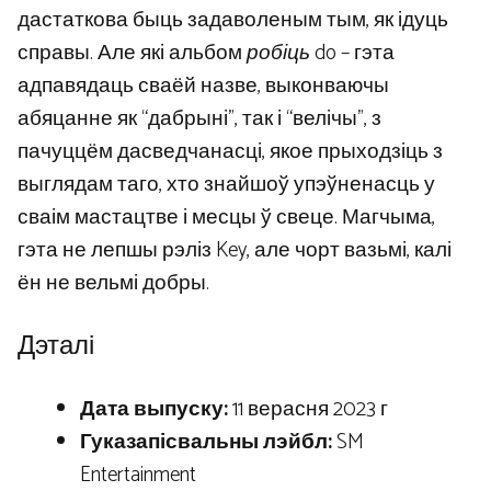
дастаткова быць задаволеным тым, як ідуць
справы. Але які альбом
робіць
do – гэта
адпавядаць сваёй назве, выконваючы
абяцанне як “дабрыні”, так і “велічы”, з
пачуццём дасведчанасці, якое прыходзіць з
выглядам таго, хто знайшоў упэўненасць у
сваім мастацтве і месцы ў свеце. Магчыма,
гэта не лепшы рэліз Key, але чорт вазьмі, калі
ён не вельмі добры.
Дэталі
Дата выпуску:
11 верасня 2023 г
Гуказапісвальны лэйбл:
SM
Entertainment