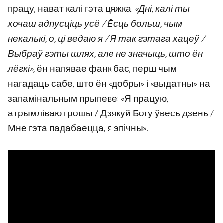
працу, нават калі гэта цяжка.
«Дні, калі ты
хочаш адпусціць усё / Ёсць больш, чым
некалькі, о, ці ведаю я / Я так гэтага хацеў /
Выбраў гэты шлях, але не значыць, што ён
лёгкі»,
ён напявае фанк бас, перш чым
нагадаць сабе, што ён «добры» і «выдатны» на
запамінальным прыпеве: «Я працую,
атрымліваю грошы / Дзякуй Богу ўвесь дзень /
Мне гэта падабаецца, я эпічны».