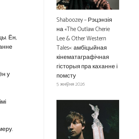
Shaboozey – Рэцэнзія
на «The Outlaw Cherie
ы. Ён,
Lee & Other Western
ванне
Tales»: амбіцыйная
кінематаграфічная
гісторыя пра каханне і
ён у
помсту
5 жніўня 2026
імі
меру.