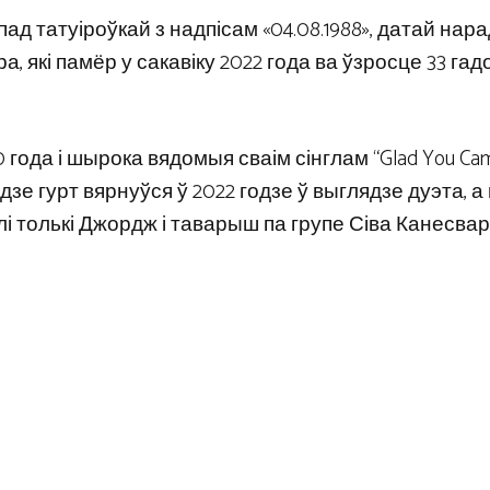
 татуіроўкай з надпісам «04.08.1988», датай нар
 які памёр у сакавіку 2022 года ва ўзросце 33 гад
года і шырока вядомыя сваім сінглам “Glad You Came
зе гурт вярнуўся ў 2022 годзе ў выглядзе дуэта, а 
ілі толькі Джордж і таварыш па групе Сіва Канесвар