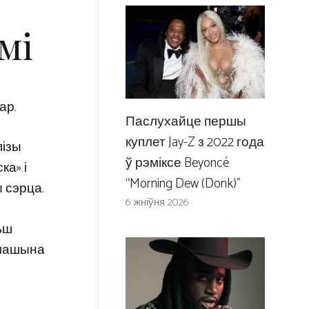
мі
ар.
Паслухайце першы
куплет Jay-Z з 2022 года
лізы
ў рэміксе Beyoncé
ка» і
“Morning Dew (Donk)”
 сэрца.
6 жніўня 2026
ьш
 машына