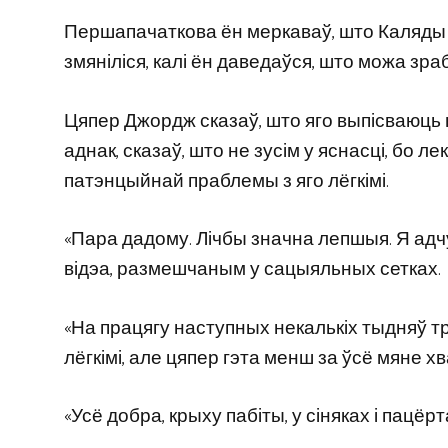
Першапачаткова ён меркаваў, што Каляды я
змяніліся, калі ён даведаўся, што можа зр
Цяпер Джордж сказаў, што яго выпісваюць на
аднак, сказаў, што не зусім у яснасці, бо
патэнцыйнай праблемы з яго лёгкімі.
«Пара дадому. Лічбы значна лепшыя. Я адч
відэа, размешчаным у сацыяльных сетках.
«На працягу наступных некалькіх тыдняў тр
лёгкімі, але цяпер гэта менш за ўсё мяне х
«Усё добра, крыху пабіты, у сіняках і пацёрт