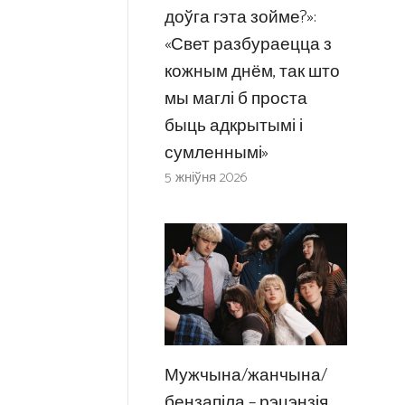
доўга гэта зойме?»:
«Свет разбураецца з
кожным днём, так што
мы маглі б проста
быць адкрытымі і
сумленнымі»
5 жніўня 2026
Мужчына/жанчына/
бензапіла – рэцэнзія