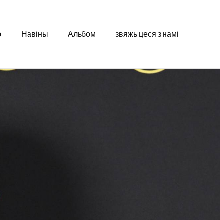
ю
Навіны
Альбом
звяжыцеся з намі