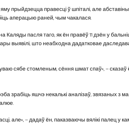
му прыйдзецца правесці ў шпіталі, але абставіны
абіць аперацыю раней, чым чакалася.
 Каляды пасля таго, як ён правёў 11 дзён у бальніц
 лекары выявілі, што неабходна дадатковае даследа
уваю сябе стомленым, сёння шмат спаў», — сказаў 
эба зрабіць яшчэ некалькі аналізаў, звязаных з ма
валюе.
асці, але», — дадаў ён, паказваючы вялікі палец у ка