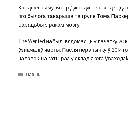
Кардыёстымулятар Джорджа знаходзіцца пад
яго былога таварыша па групе Тома Паркера,
барацьбы з ракам мозгу.
The Wanted набылі вядомасць у пачатку 2010 
ўзначаліў чарты. Пасля перапынку ў 2014 год
чалавек, на гэты раз у склад якога ўваходз
Categories
Навіны