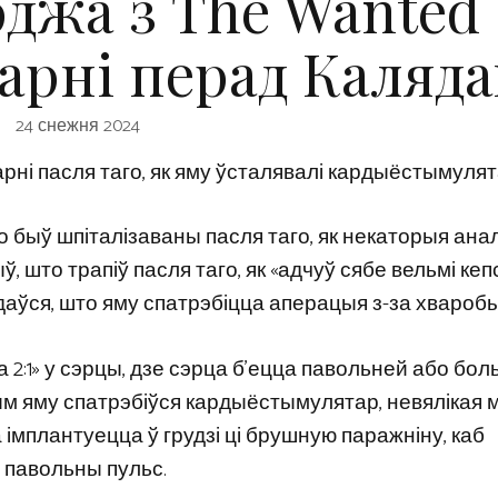
джа з The Wanted
карні перад Каляда
24 снежня 2024
арні пасля таго, як яму ўсталявалі кардыёстымулят
 быў шпіталізаваны пасля таго, як некаторыя ана
 што трапіў пасля таго, як «адчуў сябе вельмі кепс
даўся, што яму спатрэбіцца аперацыя з-за хваробы
а 2:1» у сэрцы, дзе сэрца б’ецца павольней або бол
ым яму спатрэбіўся кардыёстымулятар, невялікая
імплантуецца ў грудзі ці брушную паражніну, каб
 павольны пульс.