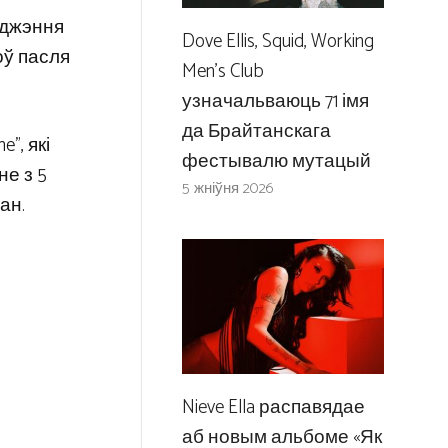
аджэння
Dove Ellis, Squid, Working
оў пасля
Men’s Club
узначальваюць 71 імя
да Брайтанскага
”, які
фестывалю мутацый
не з 5
5 жніўня 2026
ан.
Nieve Ella распавядае
аб новым альбоме «Як