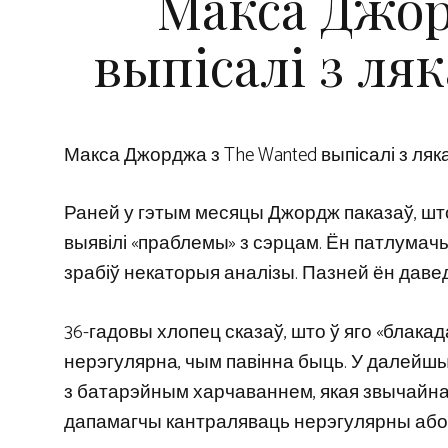
Макса Джор
выпісалі з ля
Макса Джорджа з The Wanted выпісалі з ляк
Раней у гэтым месяцы Джордж паказаў, што
выявілі «праблемы» з сэрцам. Ён патлумачыў,
зрабіў некаторыя аналізы. Пазней ён даве
36-гадовы хлопец сказаў, што ў яго «блакад
нерэгулярна, чым павінна быць. У далейш
з батарэйным харчаваннем, якая звычайна 
дапамагчы кантраляваць нерэгулярны або