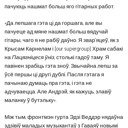
пачуюць нашмат больш яго гітарных работ.
«Да лепшага гэта ці да горшага, але вы
пачуеце ад мяне нашмат больш вядучай
гітары, чаго я не рабіў даўно. Я звар’яцеў, як з
Крысам Карнелам і [our supergroup] Храм сабакі
на
Пацягніцеся ўніз
, столькі гадоў таму. Я
павінен зрабіць гэта зноў. Звычайна лепш за
ўсё першы ці другі дублі. Пасля гэтага я
пачынаю думаць пра гэта, і гэта не
адчуваецца. Але Андрэй, як кажуць, злавіў
маланку ў бутэльку».
Між тым, фронтмэн гурта Эдзі Веддэр нядаўна
здзівіў маладых музыкантаў з Гаваяў новымі