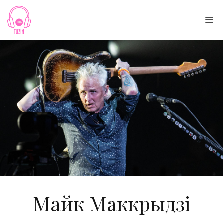
Skip
to
Me
content
Майк Маккрыдзі