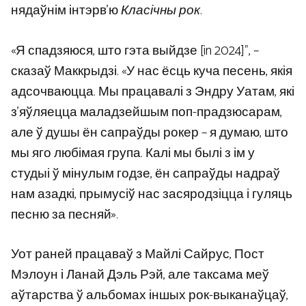
нядаўнім інтэрв’ю
Класічны рок
.
«Я спадзяюся, што гэта выйдзе [in 2024]”, –
сказаў Маккрыдзі. «У нас ёсць куча песень, якія
адсочваюцца. Мы працавалі з Эндру Уатам, які
з’яўляецца маладзейшым поп-прадзюсарам,
але ў душы ён сапраўды рокер – я думаю, што
мы яго любімая група. Калі мы былі з ім у
студыі ў мінулым годзе, ён сапраўды надраў
нам азадкі, прымусіў нас засяродзіцца і гуляць
песню за песняй».
Уот раней працаваў з Майлі Сайрус, Пост
Мэлоун і Ланай Дэль Рэй, але таксама меў
аўтарства ў альбомах іншых рок-выканаўцаў,