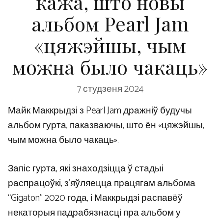
кажа, што новы
альбом Pearl Jam
«цяжэйшы, чым
можна было чакаць»
7 студзеня 2024
Майк Маккрыдзі з Pearl Jam дражніў будучы
альбом гурта, паказваючы, што ён «цяжэйшы,
чым можна было чакаць».
Запіс гурта, які знаходзіцца ў стадыі
распрацоўкі, з’яўляецца працягам альбома
“Gigaton” 2020 года, і Маккрыдзі распавёў
некаторыя падрабязнасці пра альбом у