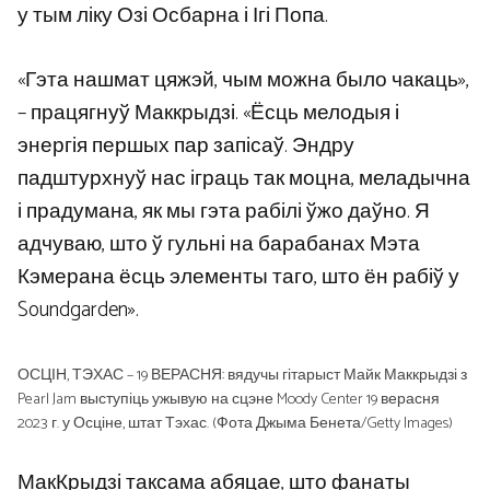
у тым ліку Озі Осбарна і Ігі Попа.
«Гэта нашмат цяжэй, чым можна было чакаць»,
– працягнуў Маккрыдзі. «Ёсць мелодыя і
энергія першых пар запісаў. Эндру
падштурхнуў нас іграць так моцна, меладычна
і прадумана, як мы гэта рабілі ўжо даўно. Я
адчуваю, што ў гульні на барабанах Мэта
Кэмерана ёсць элементы таго, што ён рабіў у
Soundgarden».
ОСЦІН, ТЭХАС – 19 ВЕРАСНЯ: вядучы гітарыст Майк Маккрыдзі з
Pearl Jam выступіць ужывую на сцэне Moody Center 19 верасня
2023 г. у Осціне, штат Тэхас. (Фота Джыма Бенета/Getty Images)
МакКрыдзі таксама абяцае, што фанаты