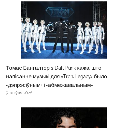
Томас Бангалтэр з Daft Punk кажа, што
напісанне музыкі для «Tron: Legacy» было
«дэпрэсіўным» і «абмежавальным»
9 жніўня 2026