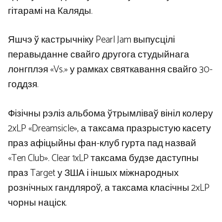
гітарамі на Каляды.
Яшчэ ў кастрычніку Pearl Jam выпусцілі
перавыданне свайго другога студыйнага
лонгплэя «Vs.» у рамках святкавання свайго 30-
годдзя.
Фізічны рэліз альбома ўтрымліваў вініл колеру
2xLP «Dreamsicle», а таксама празрыстую касету
праз афіцыйны фан-клуб гурта пад назвай
«Ten Club». Clear 1xLP таксама будзе даступны
праз Target у ЗША і іншых міжнародных
рознічных гандляроў, а таксама класічны 2xLP
чорны націск.