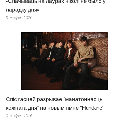
«Спачываць на лаўрах ніколі не было ў
парадку дня»
9 жніўня 2026
Спіс гасцей разрывае “манатоннасць
кожнага дня” на новым гімне “Mundane”
9 жніўня 2026