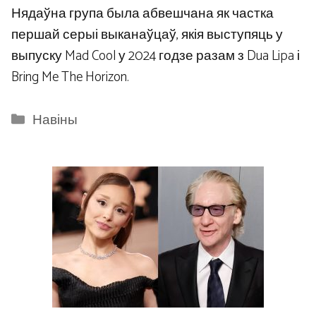
Нядаўна група была абвешчана як частка
першай серыі выканаўцаў, якія выступяць у
выпуску Mad Cool у 2024 годзе разам з Dua Lipa і
Bring Me The Horizon.
Categories
Навіны