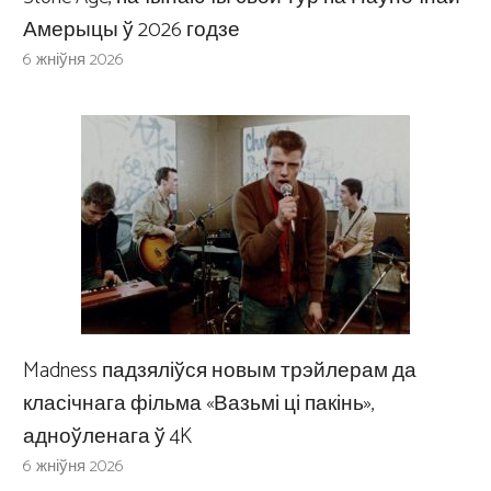
Амерыцы ў 2026 годзе
6 жніўня 2026
Madness падзяліўся новым трэйлерам да
класічнага фільма «Вазьмі ці пакінь»,
адноўленага ў 4K
6 жніўня 2026