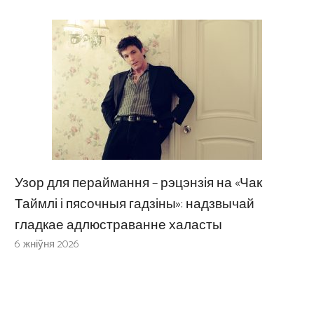
Узор для пераймання – рэцэнзія на «Чак
Таймлі і пясочныя гадзіны»: надзвычай
гладкае адлюстраванне халасты
6 жніўня 2026