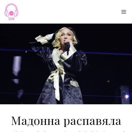
Skip
to
Me
content
Мадонна распавяла