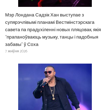
Мэр Лондана Садзік Хан выступае з
супярэчлівымі планамі Вестмінстэрскага
савета па прадухіленні новых пляцовак, якія
“прапаноўваюць музыку, танцы і падобныя
забавы” ў Соха
7 жніўня 2026