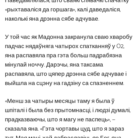
Паведамлялася, што сваякі спявачкі спачатку
«рыхтаваліся да горшага», калі даведаліся,
наколькі яна дрэнна сябе адчувае.
У той час як Мадонна закранула сваю хваробу
падчас нядаўняга чатырох спатканняў у O2,
яна распавяла пра гэта больш падрабязна
мінулай ноччу. Дарэчы, яна таксама
распавяла, што цяпер дрэнна сябе адчувае і
выйшла на сцэну на гадзіну са спазненнем.
«Менш за чатыры месяцы таму я была ў
шпіталі і была без прытомнасці, і людзі думалі,
прадказваючы, што я магу не паспець», —
сказала яна. «Гэта чортавы цуд, што я зараз