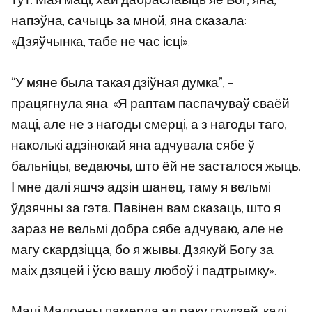
тут. Мая маці, хай дабраславіць яе Бог, яна,
напэўна, сачыць за мной, яна сказала:
«Дзяўчынка, табе не час ісці».
“У мяне была такая дзіўная думка”, –
працягнула яна. «Я раптам паспачуваў сваёй
маці, але не з нагоды смерці, а з нагоды таго,
наколькі адзінокай яна адчувала сябе ў
бальніцы, ведаючы, што ёй не засталося жыць.
І мне далі яшчэ адзін шанец, таму я вельмі
ўдзячны за гэта. Павінен вам сказаць, што я
зараз не вельмі добра сябе адчуваю, але не
магу скардзіцца, бо я жывы. Дзякуй Богу за
маіх дзяцей і ўсю вашу любоў і падтрымку».
Маці Мадонны памерла ад раку грудзей, калі