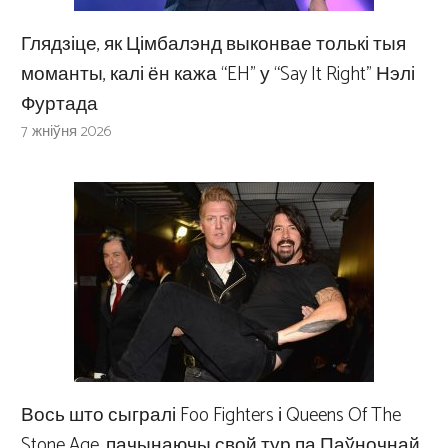
Глядзіце, як Цімбалэнд выконвае толькі тыя
моманты, калі ён кажа “EH” у “Say It Right” Нэлі
Фуртада
7 жніўня 2026
Вось што сыгралі Foo Fighters і Queens Of The
Stone Age, пачынаючы свой тур па Паўночнай