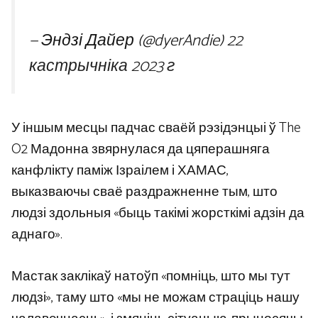
— Эндзі Дайер (@dyerAndie)
22
кастрычніка 2023 г
У іншым месцы падчас сваёй рэзідэнцыі ў The
O2 Мадонна звярнулася да цяперашняга
канфлікту паміж Ізраілем і ХАМАС,
выказваючы сваё раздражненне тым, што
людзі здольныя «быць такімі жорсткімі адзін да
аднаго».
Мастак заклікаў натоўп «помніць, што мы тут
людзі», таму што «мы не можам страціць нашу