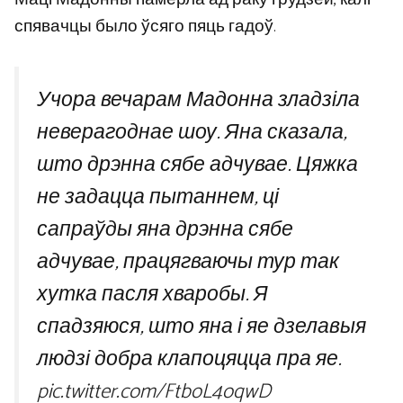
спявачцы было ўсяго пяць гадоў.
Учора вечарам Мадонна зладзіла
неверагоднае шоу. Яна сказала,
што дрэнна сябе адчувае. Цяжка
не задацца пытаннем, ці
сапраўды яна дрэнна сябе
адчувае, працягваючы тур так
хутка пасля хваробы. Я
спадзяюся, што яна і яе дзелавыя
людзі добра клапоцяцца пра яе.
pic.twitter.com/FtboL4oqwD