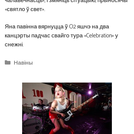
чалавечнасць», і змяніць сітуацыю, прыносячы
«святло ў свет».
Яна павінна вярнуцца ў O2 яшчэ на два
канцэрты падчас свайго тура «Celebration» у
снежні.
Categories
Навіны