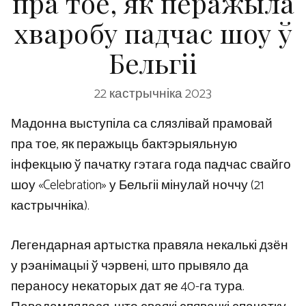
пра тое, як перажыла
хваробу падчас шоу ў
Бельгіі
22 кастрычніка 2023
Мадонна выступіла са слязлівай прамовай
пра тое, як перажыць бактэрыяльную
інфекцыю ў пачатку гэтага года падчас свайго
шоу «Celebration» у Бельгіі мінулай ноччу (21
кастрычніка).
Легендарная артыстка правяла некалькі дзён
у рэанімацыі ў чэрвені, што прывяло да
пераносу некаторых дат яе 40-га тура.