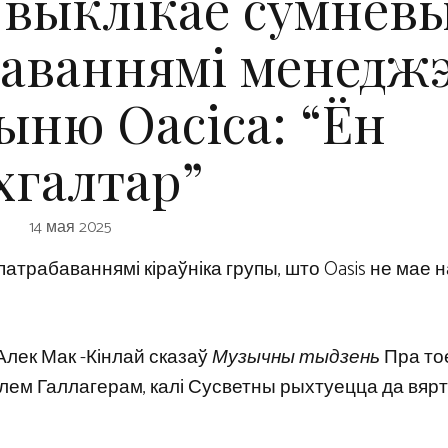
 выклікае сумневы
абаваннямі менедж
ыню Оасіса: “Ён
хгалтар”
14 мая 2025
 патрабаваннямі кіраўніка групы, што Oasis не мае
Алек Мак -Кінлай сказаў
Музычны тыдзень
Пра то
Ноэлем Галлагерам, калі Сусветны рыхтуецца да вяр