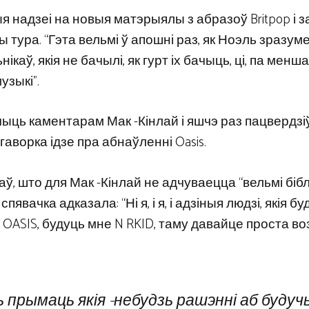
ыя надзеі на новыя матэрыялы з абразоў Britpop і за
ура. “Гэта вельмі ў апошні раз, як Ноэль зразуме
нікаў, якія не бачылі, як гурт іх бачыць, ці, па менш
узыкі”.
эчыць каментарам Мак -Кінлай і яшчэ раз пацвердзі
 гаворка ідзе пра абнаўленні Oasis.
заў, што для Мак -Кінлай не адчуваецца “вельмі біб
явачка адказала: “Ні я, і я, і адзіныя людзі, якія бу
 OASIS, будуць мне N RKID, таму давайце проста в
удуць прымаць якія -небудзь рашэнні аб будуч