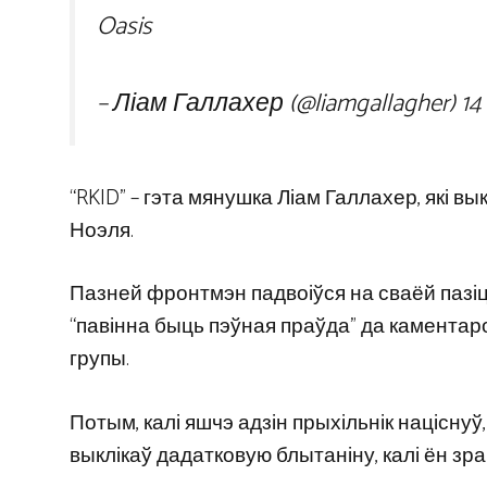
Oasis
– Ліам Галлахер (@liamgallagher)
14
“RKID” – гэта мянушка Ліам Галлахер, які 
Ноэля.
Пазней фронтмэн падвоіўся на сваёй пазіцы
“павінна быць пэўная праўда” да каментаро
групы.
Потым, калі яшчэ адзін прыхільнік націсну
выклікаў дадатковую блытаніну, калі ён зраб