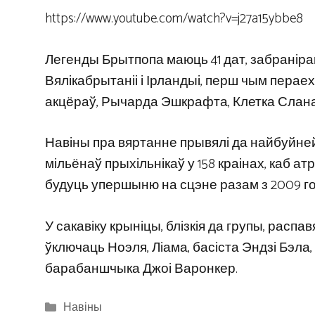
https://www.youtube.com/watch?v=j27a15ybbe8
Легенды Брытпопа маюць 41 дат, забранірав
Вялікабрытаніі і Ірландыі, перш чым пера
акцёраў, Рычарда Эшкрафта, Клетка Слана 
Навіны пра вяртанне прывялі да найбуйнейш
мільёнаў прыхільнікаў у 158 краінах, каб а
будуць упершыню на сцэне разам з 2009 го
У сакавіку крыніцы, блізкія да групы, расп
ўключаць Ноэля, Ліама, басіста Эндзі Бэла,
барабаншчыка Джоі Варонкер.
Categories
Навіны