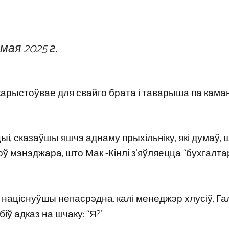
 мая 2025 г.
выкарыстоўвае для свайго брата і таварыша па кама
і, сказаўшы яшчэ аднаму прыхільніку, які думаў, 
ў мэнэджара, што Мак -Кінлі з’яўляецца “бухгалта
ў, націснуўшы непасрэдна, калі менеджэр хлусіў, Г
іў адказ на шчаку: “Я?”