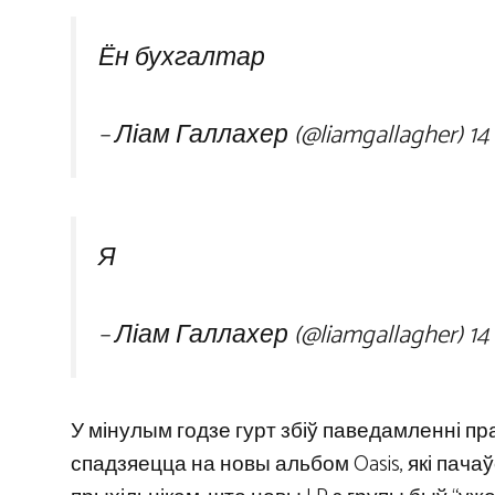
Ён бухгалтар
– Ліам Галлахер (@liamgallagher)
14
Я
– Ліам Галлахер (@liamgallagher)
14
У мінулым годзе гурт збіў паведамленні пра
спадзяецца на новы альбом Oasis, які пачаў