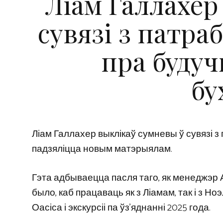
Ліам Галлахер
сувязі з патр
пра будуч
бу
Ліам Галлахер выклікаў сумневы ў сувязі з
падзяліцца новым матэрыялам.
Гэта адбываецца пасля таго, як менеджэр 
было, каб працаваць як з Ліамам, так і з 
Оасіса і экскурсіі па ўз’яднанні 2025 года.