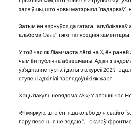
прыхільнікам, што новы LP з групы быў “уж
заявіўшы, што новы матэрыял “падарваў”, 
Затым ён вярнуўся да гэтага і апублікаваў 
альбома Oasis”, і яго папярэднія каментары 
У той час як Ліам часта лёгкі на X, ён ран
чым ён публічна абвешчаны. Адзін з вядом
уз’яднанне гурта і даты экскурсіі 2025 год
ступені адхілілі паслядоўнікі як жарт.
Хоць пакуль невядома
Nme
У апошні час Н
«Я мяркую, што ён піша альбо для свайго [solo
пару песень, я не ведаю “, – сказаў фронтм