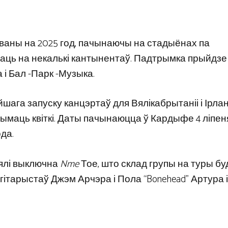
аны на 2025 год, пачынаючы на ​​стадыёнах па
ехаць на некалькі кантынентаў. Падтрымка прыйдзе
і Бал -Парк -Музыка.
ага запуску канцэртаў для Вялікабрытаніі і Ірланд
трымаць квіткі. Даты пачынаюцца ў Кардыфе 4 ліпеня
да.
авялі выключна
Nme
Тое, што склад групы на туры бу
 гітарыстаў Джэм Арчэра і Пола “Bonehead” Артура і