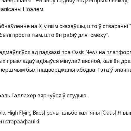
о завершаны”. Ён зноў падняў надзеі прыхільнікаў,
напісаны Ноэлем.
абнаўленне на X, у якім сказаўшы, што ў стварэнні 
былі проста тым, што ён рабіў для “смеху”.
ей адмаўляўся ад падказкі пра Oasis News на платфо
ых прыкладаў адбыўся мінулай вясной, калі ён дра
а, перш чым былі пацверджаны абодва. Гэта ў значн
оэль Галлахер вярнуўся ў студыю.
, High Flying Birds] рэчы, альбо калі яны [Oasis] Я 
ен стэрэафанікі.