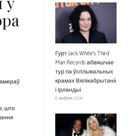
 ў
эра
Гурт Jack White’s Third
Man Records абвяшчае
тур па ўсплывальных
крамах Вялікабрытаніі
 намераў
і Ірландыі
6 жніўня 2026
е, што
тання