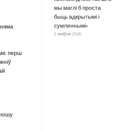
мы маглі б проста
быць адкрытымі і
сумленнымі»
“няма
5 жніўня 2026
рме, перш
жніў
ай
выношу