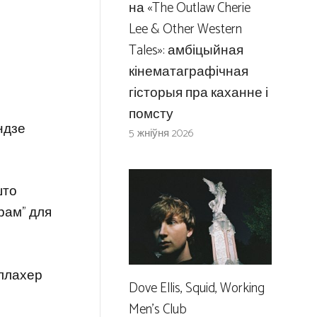
на «The Outlaw Cherie
Lee & Other Western
Tales»: амбіцыйная
кінематаграфічная
гісторыя пра каханне і
помсту
ндзе
5 жніўня 2026
што
рам” для
аллахер
Dove Ellis, Squid, Working
Men’s Club