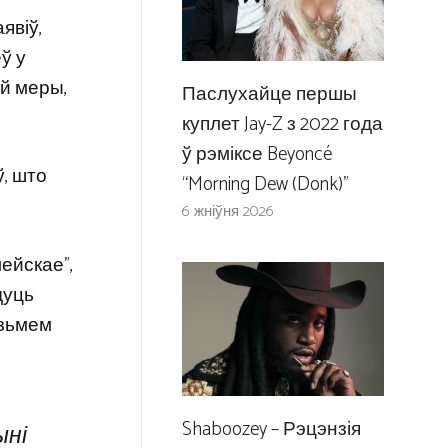
явіў,
ў у
ай меры,
Паслухайце першы
куплет Jay-Z з 2022 года
ў рэміксе Beyoncé
ў, што
“Morning Dew (Donk)”
6 жніўня 2026
лейскае”,
дуць
озьмем
Shaboozey – Рэцэнзія
ыні