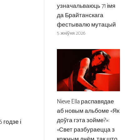
узначальваюць 71 імя
да Брайтанскага
фестывалю мутацый
5 жніўня 2026
Nieve Ella распавядае
аб новым альбоме «Як
доўга гэта зойме?»:
 годзе і
«Свет разбураецца з
кожным днём, так што