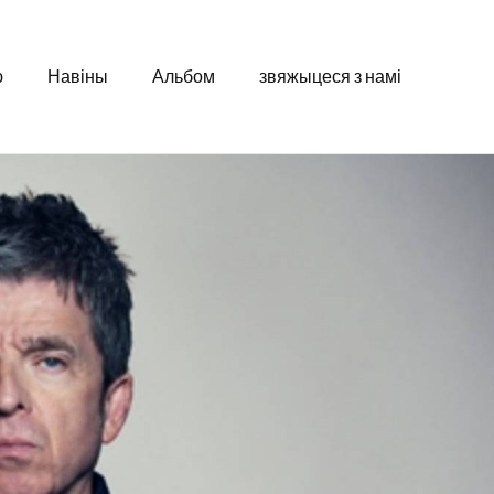
ю
Навіны
Альбом
звяжыцеся з намі