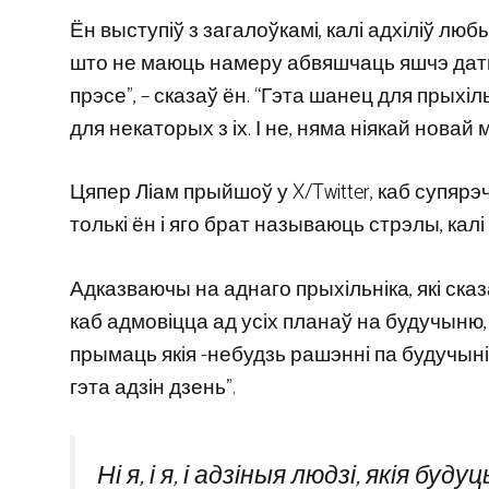
Ён выступіў з загалоўкамі, калі адхіліў люб
што не маюць намеру абвяшчаць яшчэ даты т
прэсе”, – сказаў ён. “Гэта шанец для прыхіль
для некаторых з іх. І не, няма ніякай новай м
Цяпер Ліам прыйшоў у X/Twitter, каб супяр
толькі ён і яго брат называюць стрэлы, калі
Адказваючы на ​​аднаго прыхільніка, які ска
каб адмовіцца ад усіх планаў на будучыню, сп
прымаць якія -небудзь рашэнні па будучыні
гэта адзін дзень”.
Ні я, і я, і адзіныя людзі, якія б