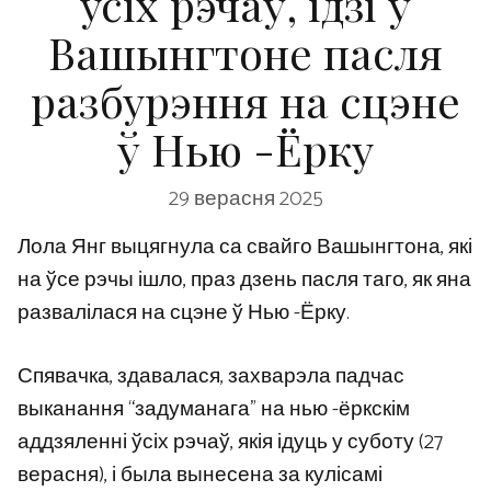
усіх рэчаў, ідзі ў
Вашынгтоне пасля
разбурэння на сцэне
ў Нью -Ёрку
29 верасня 2025
Лола Янг выцягнула са свайго Вашынгтона, які
на ўсе рэчы ішло, праз дзень пасля таго, як яна
развалілася на сцэне ў Нью -Ёрку.
Спявачка, здавалася, захварэла падчас
выканання “задуманага” на нью -ёркскім
аддзяленні ўсіх рэчаў, якія ідуць у суботу (27
верасня), і была вынесена за кулісамі