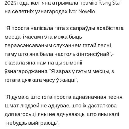
2025 года, калі яна атрымала прэмію Rising Star
на сёлетніх узнагародах Ivor Novello.
“Я проста напісала гэта з сапраўды асабістага
месца, і часам гэта можа быць
пераасэнсаваным слуханнем гэтай песні,
таму што яна была настолькі інтэнсіўнай”,-
сказала яна нам на цырымоніі
ўзнагароджання. “Я зараз у гэтым месцы, з
гэтага цяжкага часу ў жыцці”.
“Я думаю, што гэта проста адназначная песня.
Шмат людзей не адчувае, што іх дастаткова
для кагосьці; яны не адчуваюць, што яны калі
-небудзь выйграюць”.