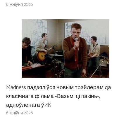
6 жніўня 2026
Madness падзяліўся новым трэйлерам да
класічнага фільма «Вазьмі ці пакінь»,
адноўленага ў 4K
6 жніўня 2026