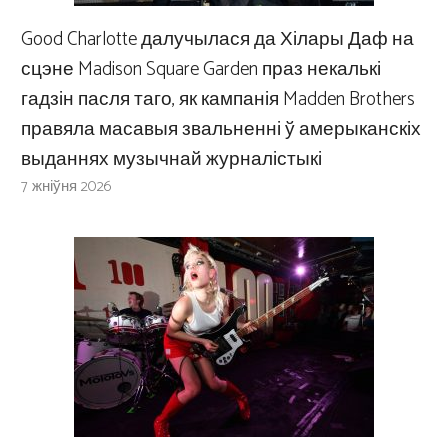
Good Charlotte далучылася да Хілары Даф на
сцэне Madison Square Garden праз некалькі
гадзін пасля таго, як кампанія Madden Brothers
правяла масавыя звальненні ў амерыканскіх
выданнях музычнай журналістыкі
7 жніўня 2026