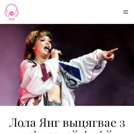
Skip
to
Me
content
Лола Янг выцягвае з