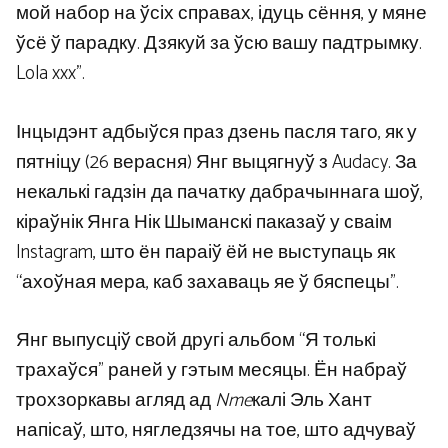
мой набор на ўсіх справах, ідуць сёння, у мяне
ўсё ў парадку. Дзякуй за ўсю вашу падтрымку.
Lola xxx”.
Інцыдэнт адбыўся праз дзень пасля таго, як у
пятніцу (26 верасня) Янг выцягнуў з Audacy. За
некалькі гадзін да пачатку дабрачыннага шоў,
кіраўнік Янга Нік Шыманскі паказаў у сваім
Instagram, што ён параіў ёй не выступаць як
“ахоўная мера, каб захаваць яе ў бяспецы”.
Янг выпусціў свой другі альбом “Я толькі
трахаўся” раней у гэтым месяцы. Ён набраў
трохзоркавы агляд ад
Nme
калі Эль Хант
напісаў, што, нягледзячы на ​​тое, што адчуваў