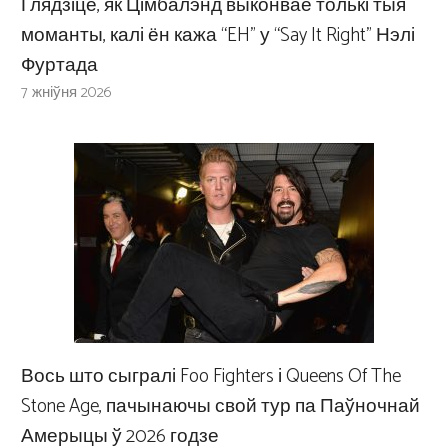
Глядзіце, як Цімбалэнд выконвае толькі тыя
моманты, калі ён кажа “EH” у “Say It Right” Нэлі
Фуртада
7 жніўня 2026
Вось што сыгралі Foo Fighters і Queens Of The
Stone Age, пачынаючы свой тур па Паўночнай
Амерыцы ў 2026 годзе