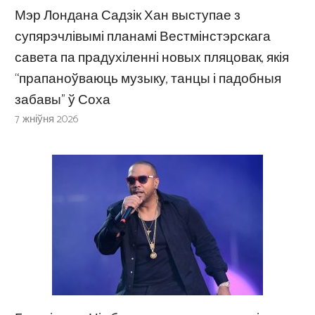
Мэр Лондана Садзік Хан выступае з
супярэчлівымі планамі Вестмінстэрскага
савета па прадухіленні новых пляцовак, якія
“прапаноўваюць музыку, танцы і падобныя
забавы” ў Соха
7 жніўня 2026