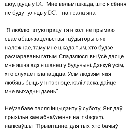
шоу, ідуць у DC. “Мне вельмі шкада, што я сёння
не буду гуляць у DC”, – напісала яна.
“Я люблю гэтую працу, і я ніколі не прымаю
свае абавязацельствы і аўдыторыю як
належнае, таму мне шкада тым, хто будзе
расчараваны гэтым. Спадзяюся, вы ўсё дасце
мне яшчэ адзін шанец у будучыні. Дзякуй усім,
хто слухае і клапаціцца. Усім людзям, якія
любяць быць у Інтэрнэце, калі ласка, дайце
мне выхадны дзень”.
Неўзабаве пасля інцыдэнту ў суботу, Янг даў
прыхільнікам абнаўлення на Instagram,
напісаўшы: “Прывітанне, для тых, хто бачыў