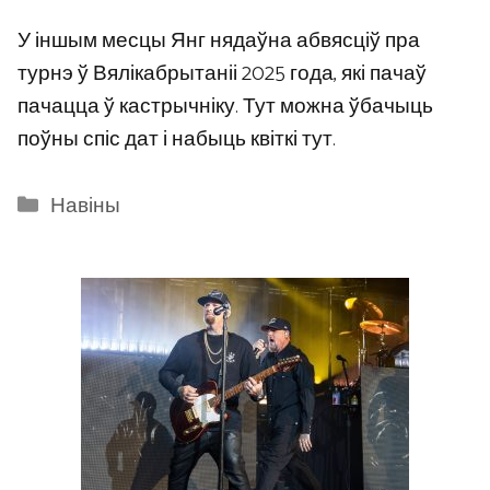
У іншым месцы Янг нядаўна абвясціў пра
турнэ ў Вялікабрытаніі 2025 года, які пачаў
пачацца ў кастрычніку. Тут можна ўбачыць
поўны спіс дат і набыць квіткі тут.
Categories
Навіны