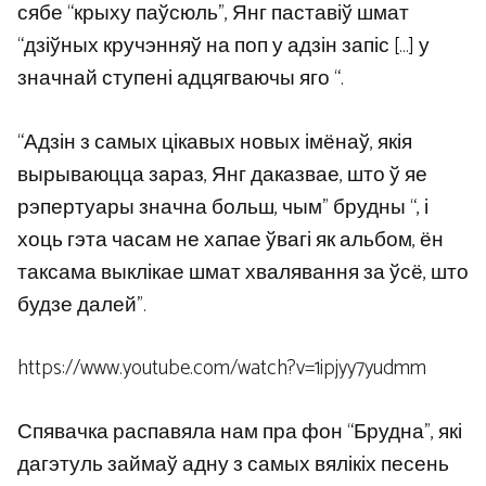
сябе “крыху паўсюль”, Янг паставіў шмат
“дзіўных кручэнняў на поп у адзін запіс […] у
значнай ступені адцягваючы яго “.
“Адзін з самых цікавых новых імёнаў, якія
вырываюцца зараз, Янг даказвае, што ў яе
рэпертуары значна больш, чым” брудны “, і
хоць гэта часам не хапае ўвагі як альбом, ён
таксама выклікае шмат хвалявання за ўсё, што
будзе далей”.
https://www.youtube.com/watch?v=1ipjyy7yudmm
Спявачка распавяла нам пра фон “Брудна”, які
дагэтуль займаў адну з самых вялікіх песень