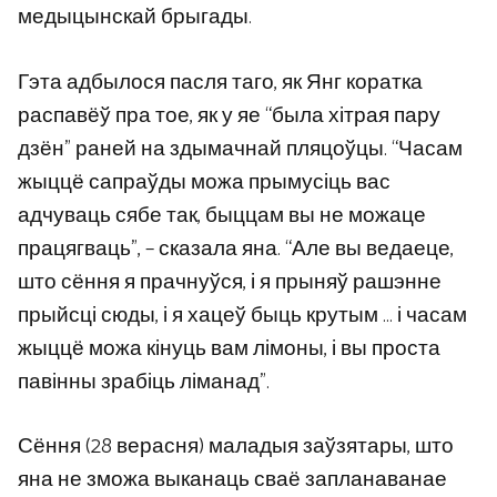
медыцынскай брыгады.
Гэта адбылося пасля таго, як Янг коратка
распавёў пра тое, як у яе “была хітрая пару
дзён” раней на здымачнай пляцоўцы. “Часам
жыццё сапраўды можа прымусіць вас
адчуваць сябе так, быццам вы не можаце
працягваць”, – сказала яна. “Але вы ведаеце,
што сёння я прачнуўся, і я прыняў рашэнне
прыйсці сюды, і я хацеў быць крутым … і часам
жыццё можа кінуць вам лімоны, і вы проста
павінны зрабіць ліманад”.
Сёння (28 верасня) маладыя заўзятары, што
яна не зможа выканаць сваё запланаванае