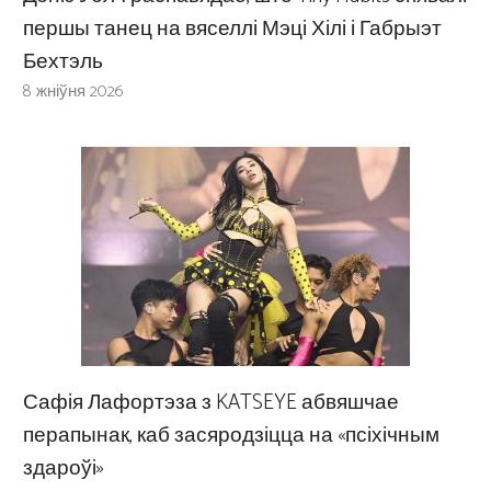
першы танец на вяселлі Мэці Хілі і Габрыэт
Бехтэль
8 жніўня 2026
Сафія Лафортэза з KATSEYE абвяшчае
перапынак, каб засяродзіцца на «псіхічным
здароўі»