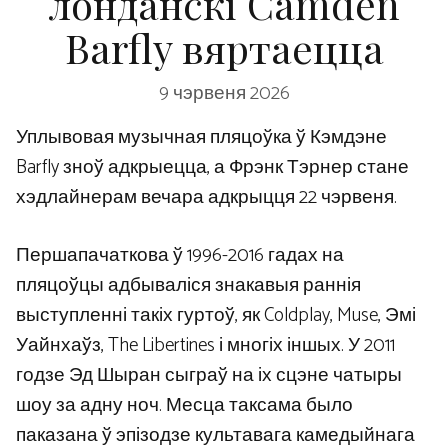
лонданскі Camden
Barfly вяртаецца
9 чэрвеня 2026
Уплывовая музычная пляцоўка ў Кэмдэне
Barfly зноў адкрыецца, а Фрэнк Тэрнер стане
хэдлайнерам вечара адкрыцця 22 чэрвеня.
Першапачаткова ў 1996-2016 гадах на
пляцоўцы адбываліся знакавыя раннія
выступленні такіх гуртоў, як Coldplay, Muse, Эмі
Уайнхаўз, The Libertines і многіх іншых. У 2011
годзе Эд Шыран сыграў на іх сцэне чатыры
шоу за адну ноч. Месца таксама было
паказана ў эпізодзе культавага камедыйнага