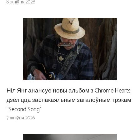
8 жніўня 2026
Ніл Янг анансуе новы альбом з Chrome Hearts,
дзеліцца заспакаяльным загалоўным трэкам
“Second Song”
7 жніўня 2026