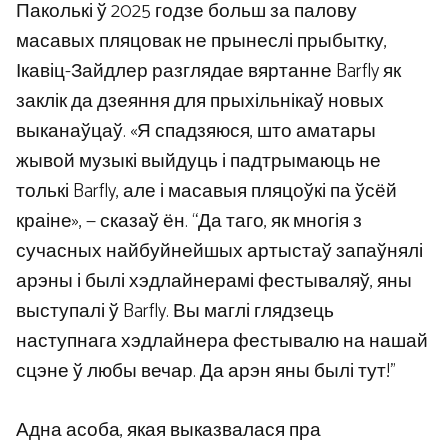
Паколькі ў 2025 годзе больш за палову
масавых пляцовак не прынеслі прыбытку,
Ікавіц-Зайдлер разглядае вяртанне Barfly як
заклік да дзеяння для прыхільнікаў новых
выканаўцаў. «Я спадзяюся, што аматары
жывой музыкі выйдуць і падтрымаюць не
толькі Barfly, але і масавыя пляцоўкі па ўсёй
краіне», — сказаў ён. “Да таго, як многія з
сучасных найбуйнейшых артыстаў запаўнялі
арэны і былі хэдлайнерамі фестываляў, яны
выступалі ў Barfly. Вы маглі глядзець
наступнага хэдлайнера фестывалю на нашай
сцэне ў любы вечар. Да арэн яны былі тут!”
Адна асоба, якая выказвалася пра