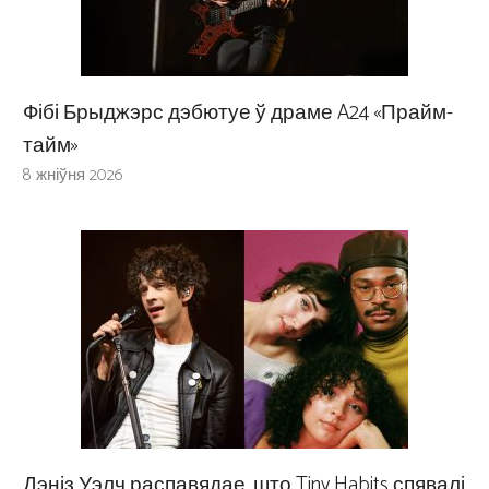
Фібі Брыджэрс дэбютуе ў драме A24 «Прайм-
тайм»
8 жніўня 2026
Дэніз Уэлч распавядае, што Tiny Habits спявалі