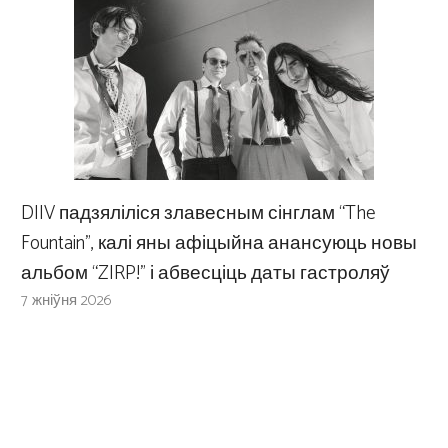
DIIV падзяліліся злавесным сінглам “The
Fountain”, калі яны афіцыйна анансуюць новы
альбом “ZIRP!” і абвесціць даты гастроляў
7 жніўня 2026