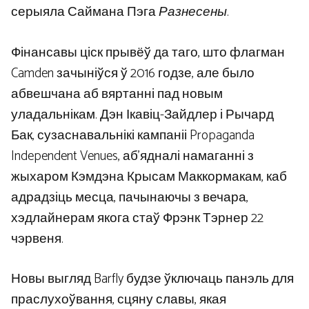
серыяла Саймана Пэга
Разнесены
.
Фінансавы ціск прывёў да таго, што флагман
Camden зачыніўся ў 2016 годзе, але было
абвешчана аб вяртанні пад новым
уладальнікам. Дэн Ікавіц-Зайдлер і Рычард
Бак, сузаснавальнікі кампаніі Propaganda
Independent Venues, аб’ядналі намаганні з
жыхаром Кэмдэна Крысам Маккормакам, каб
адрадзіць месца, пачынаючы з вечара,
хэдлайнерам якога стаў Фрэнк Тэрнер 22
чэрвеня.
Новы выгляд Barfly будзе ўключаць панэль для
праслухоўвання, сцяну славы, якая