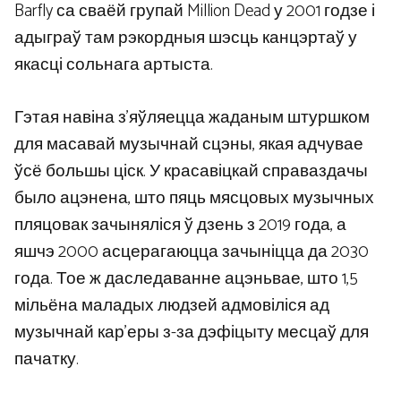
Barfly са сваёй групай Million Dead у 2001 годзе і
адыграў там рэкордныя шэсць канцэртаў у
якасці сольнага артыста.
Гэтая навіна з’яўляецца жаданым штуршком
для масавай музычнай сцэны, якая адчувае
ўсё большы ціск. У красавіцкай справаздачы
было ацэнена, што пяць мясцовых музычных
пляцовак зачыняліся ў дзень з 2019 года, а
яшчэ 2000 асцерагаюцца зачыніцца да 2030
года. Тое ж даследаванне ацэньвае, што 1,5
мільёна маладых людзей адмовіліся ад
музычнай кар’еры з-за дэфіцыту месцаў для
пачатку.