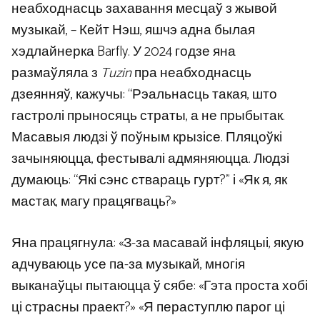
неабходнасць захавання месцаў з жывой
музыкай, – Кейт Нэш, яшчэ адна былая
хэдлайнерка Barfly. У 2024 годзе яна
размаўляла з
Tuzin
пра неабходнасць
дзеянняў, кажучы: “Рэальнасць такая, што
гастролі прыносяць страты, а не прыбытак.
Масавыя людзі ў поўным крызісе. Пляцоўкі
зачыняюцца, фестывалі адмяняюцца. Людзі
думаюць: “Які сэнс ствараць гурт?” і «Як я, як
мастак, магу працягваць?»
Яна працягнула: «З-за масавай інфляцыі, якую
адчуваюць усе па-за музыкай, многія
выканаўцы пытаюцца ў сябе: «Гэта проста хобі
ці страсны праект?» «Я пераступлю парог ці