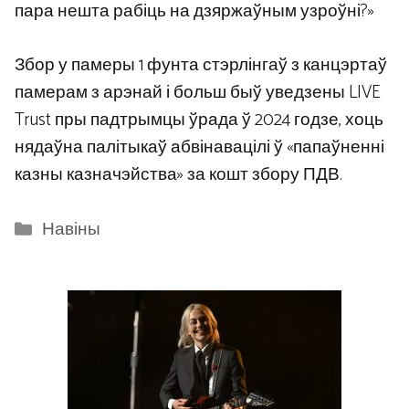
пара нешта рабіць на дзяржаўным узроўні?»
Збор у памеры 1 фунта стэрлінгаў з канцэртаў
памерам з арэнай і больш быў уведзены LIVE
Trust пры падтрымцы ўрада ў 2024 годзе, хоць
нядаўна палітыкаў абвінавацілі ў «папаўненні
казны казначэйства» за кошт збору ПДВ.
Categories
Навіны