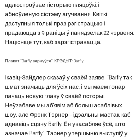
адлюстроўвае гісторыю пляцоўкі, і
абноўленую сістэму агучвання. Квіткі
даступныя толькі праз рэгістрацыю і
прадаюцца з 9 раніцы ў панядзелак 22 чэрвеня.
Націсніце тут, каб зарэгістравацца.
Плакат “Barfly вярнуўся”. КРЭДЫТ: Barfly
Ікавіц-Зайдлер сказаў у сваёй заяве: “Barfly так
шмат значыць для ўсіх нас, і мы маем гонар
пачаць новую главу ў сваёй гісторыі.
Неўзабаве мы аб’явім аб больш асаблівых
шоу, але Фрэнк Тэрнер – ідэальны мастак, каб
аднавіць сцэну Barfly. Ён увасабляе ўсё, што
азначае Barfly”. Тэрнер упершыню выступіў у