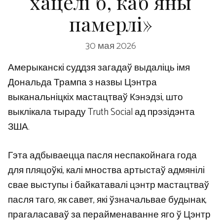
хацелі б, каб яны
памерлі»
30 мая 2026
Амерыканскі суддзя загадаў выдаліць імя
Дональда Трампа з назвы Цэнтра
выканальніцкіх мастацтваў Кэнэдзі, што
выклікала тыраду Truth Social ад прэзідэнта
ЗША.
Гэта адбываецца пасля неспакойнага года
для пляцоўкі, калі мноства артыстаў адмянілі
свае выступы і байкатавалі цэнтр мастацтваў
пасля таго, як савет, які ўзначальвае будынак,
прагаласаваў за перайменаванне яго ў Цэнтр