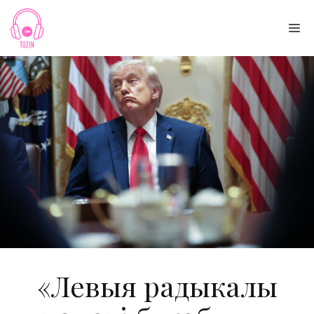
Skip
to
Me
content
«Левыя радыкалы