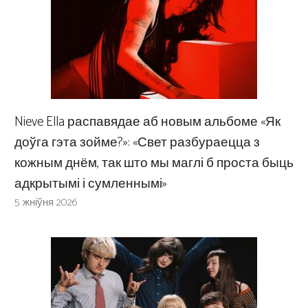
Nieve Ella распавядае аб новым альбоме «Як
доўга гэта зойме?»: «Свет разбураецца з
кожным днём, так што мы маглі б проста быць
адкрытымі і сумленнымі»
5 жніўня 2026