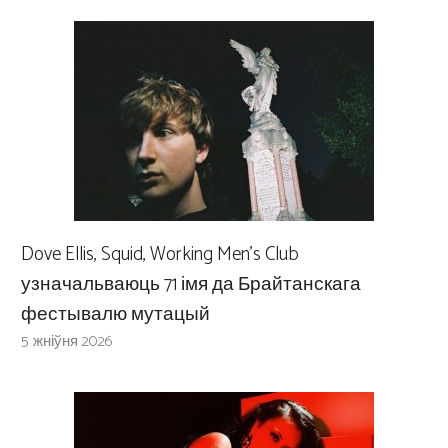
Dove Ellis, Squid, Working Men’s Club
узначальваюць 71 імя да Брайтанскага
фестывалю мутацый
5 жніўня 2026