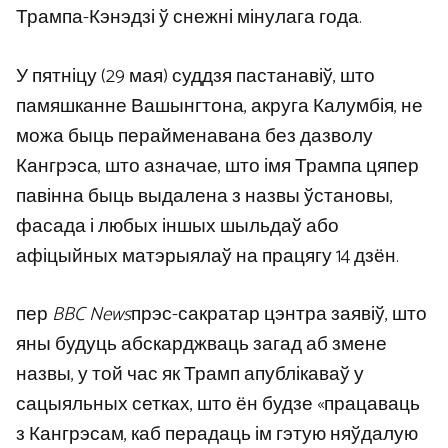
Трампа-Кэнэдзі ў снежні мінулага года.
У пятніцу (29 мая) суддзя пастанавіў, што
памяшканне Вашынгтона, акруга Калумбія, не
можа быць перайменавана без дазволу
Кангрэса, што азначае, што імя Трампа цяпер
павінна быць выдалена з назвы ўстановы,
фасада і любых іншых шыльдаў або
афіцыйных матэрыялаў на працягу 14 дзён.
пер
BBC News
прэс-сакратар цэнтра заявіў, што
яны будуць абскарджваць загад аб змене
назвы, у той час як Трамп апублікаваў у
сацыяльных сетках, што ён будзе «працаваць
з Кангрэсам, каб перадаць ім гэтую няўдалую