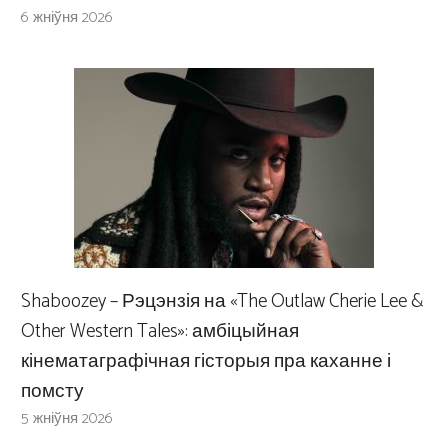
6 жніўня 2026
Shaboozey – Рэцэнзія на «The Outlaw Cherie Lee &
Other Western Tales»: амбіцыйная
кінематаграфічная гісторыя пра каханне і
помсту
5 жніўня 2026