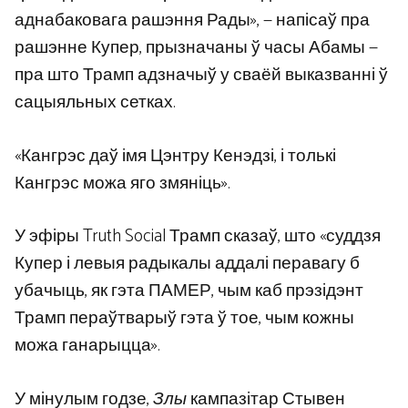
аднабаковага рашэння Рады», — напісаў пра
рашэнне Купер, прызначаны ў часы Абамы —
пра што Трамп адзначыў у сваёй выказванні ў
сацыяльных сетках.
«Кангрэс даў імя Цэнтру Кенэдзі, і толькі
Кангрэс можа яго змяніць».
У эфіры Truth Social Трамп сказаў, што «суддзя
Купер і левыя радыкалы аддалі перавагу б
убачыць, як гэта ПАМЕР, чым каб прэзідэнт
Трамп пераўтварыў гэта ў тое, чым кожны
можа ганарыцца».
У мінулым годзе,
Злы
кампазітар Стывен