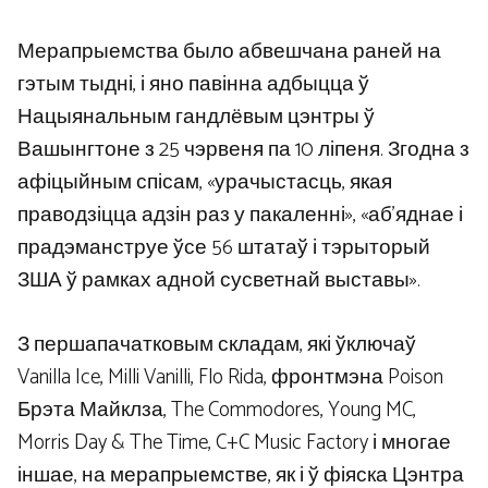
Мерапрыемства было абвешчана раней на
гэтым тыдні, і яно павінна адбыцца ў
Нацыянальным гандлёвым цэнтры ў
Вашынгтоне з 25 чэрвеня па 10 ліпеня. Згодна з
афіцыйным спісам, «урачыстасць, якая
праводзіцца адзін раз у пакаленні», «аб’яднае і
прадэманструе ўсе 56 штатаў і тэрыторый
ЗША ў рамках адной сусветнай выставы».
З першапачатковым складам, які ўключаў
Vanilla Ice, Milli Vanilli, Flo Rida, фронтмэна Poison
Брэта Майклза, The Commodores, Young MC,
Morris Day & The Time, C+C Music Factory і многае
іншае, на мерапрыемстве, як і ў фіяска Цэнтра