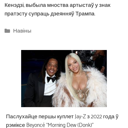
Кенэдзі, выбыла мноства артыстаў у знак
пратэсту супраць дзеянняў Трампа.
Categories
Навіны
Паслухайце першы куплет Jay-Z з 2022 года ў
рэміксе Beyoncé “Morning Dew (Donk)”