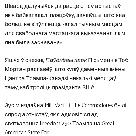
Шварц далучыўся да расце спісу артыстаў,
якія байкатавалі пляцоўку, заявіўшы, што яна
больш не з’яўляецца «апалітычным месцам
для свабоднага мастацкага выказвання, якім
яна была заснавана».
Яшчэ ў снежні,
Паўднёвы парк
Пісьменнік Тобі
Мортан распавёў, што купіў даменныя імёны
Цэнтра Трампа-Кэнэдзі некалькі месяцаў
таму, каб троліць прэзідэнта ЗША.
Зусім нядаўна Milli Vanilli і The Commodores былі
сярод артыстаў, якія адмовіліся ад
святкавання Freedom 250 Трампа на Great
American State Fair.