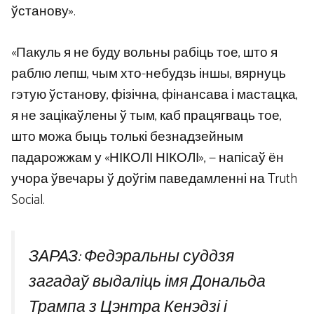
ўстанову».
«Пакуль я не буду вольны рабіць тое, што я
раблю лепш, чым хто-небудзь іншы, вярнуць
гэтую ўстанову, фізічна, фінансава і мастацка,
я не зацікаўлены ў тым, каб працягваць тое,
што можа быць толькі безнадзейным
падарожжам у «НІКОЛІ НІКОЛІ», — напісаў ён
учора ўвечары ў доўгім паведамленні на Truth
Social.
ЗАРАЗ: Федэральны суддзя
загадаў выдаліць імя Дональда
Трампа з Цэнтра Кенэдзі і