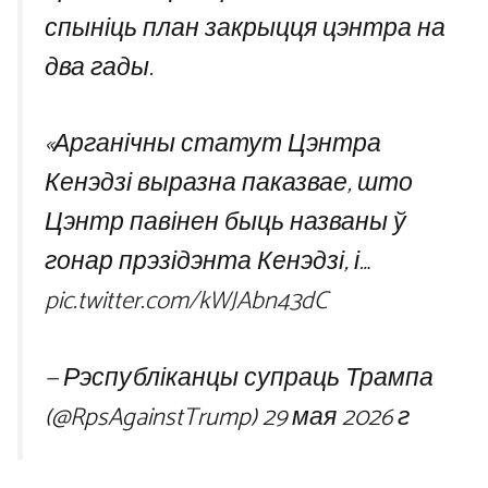
спыніць план закрыцця цэнтра на
два гады.
«Арганічны статут Цэнтра
Кенэдзі выразна паказвае, што
Цэнтр павінен быць названы ў
гонар прэзідэнта Кенэдзі, і…
pic.twitter.com/kWJAbn43dC
— Рэспубліканцы супраць Трампа
(@RpsAgainstTrump) 29 мая 2026 г