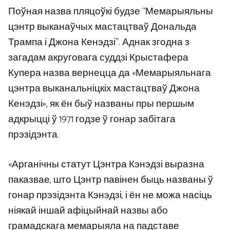
Поўная назва пляцоўкі будзе “Мемарыяльны
цэнтр выканаўчых мастацтваў Дональда
Трампа і Джона Кенэдзі”. Аднак згодна з
загадам акруговага суддзі Крыстафера
Купера назва вернецца да «Мемарыяльнага
цэнтра выканальніцкіх мастацтваў Джона
Кенэдзі», як ён быў названы пры першым
адкрыцці ў 1971 годзе ў гонар забітага
прэзідэнта.
«Арганічны статут Цэнтра Кэнэдзі выразна
паказвае, што Цэнтр павінен быць названы ў
гонар прэзідэнта Кэнэдзі, і ён не можа насіць
ніякай іншай афіцыйнай назвы або
грамадскага мемарыяла на падставе