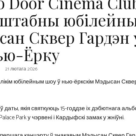
o Door Cinema Clu
аштабны юбілейн
сан Сквер Гардэн 
ью-Ёрку
21 лютага 2026
 вялікім юбілейным шоу ў нью-ёркскім Мэдысан Скве
ў даты, якія святкуюць 15-годдзе іх дэбютнага аль
l Palace Park у чэрвені і Кардыфскі замак у жніўні.
о першага канцэрту ў знакавым Мэдысан Сквер Гар