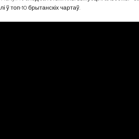
апілі ў топ-10 брытанскіх чартаў.