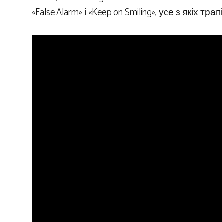
«False Alarm» і «Keep on Smiling», усе з якіх тр