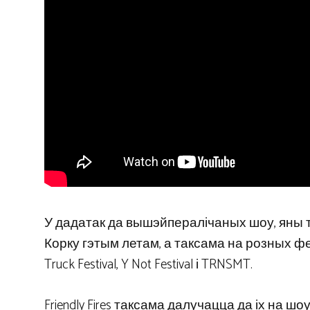
У дадатак да вышэйпералічаных шоу, яны т
Корку гэтым летам, а таксама на розных фестыва
Truck Festival, Y Not Festival і TRNSMT.
Friendly Fires таксама далучацца да іх на шоу