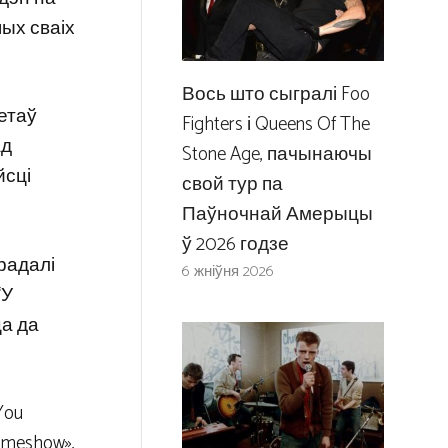
шых сваіх
Вось што сыгралі Foo
летаў
Fighters і Queens Of The
ад
Stone Age, пачынаючы
йсці
свой тур па
Паўночнай Амерыцы
ў 2026 годзе
радалі
6 жніўня 2026
“У
ца да
You
ameshow»,