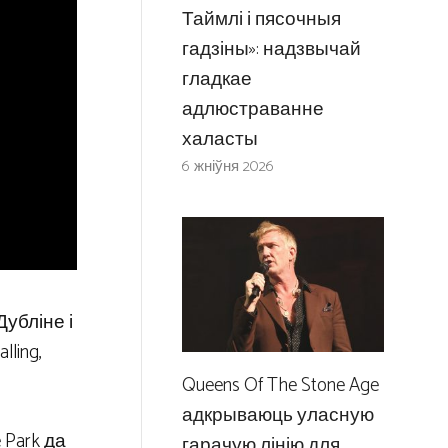
Таймлі і пясочныя
гадзіны»: надзвычай
гладкае
адлюстраванне
халасты
6 жніўня 2026
убліне і
lling,
Queens Of The Stone Age
адкрываюць уласную
 Park да
гарачую лінію для