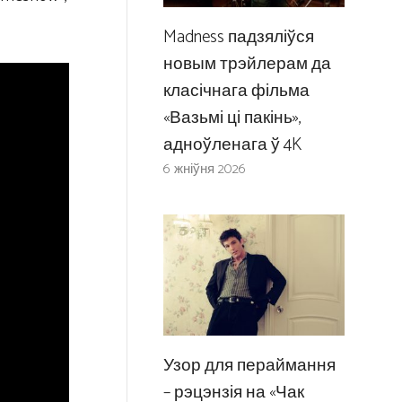
Madness падзяліўся
новым трэйлерам да
класічнага фільма
«Вазьмі ці пакінь»,
адноўленага ў 4K
6 жніўня 2026
Узор для пераймання
– рэцэнзія на «Чак