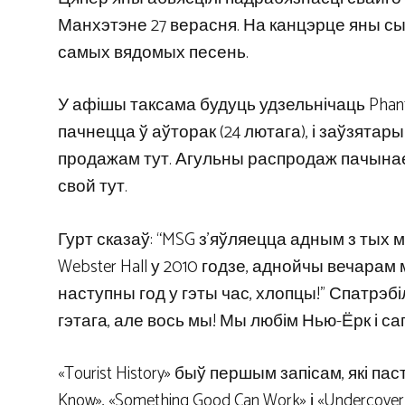
Манхэтэне 27 верасня. На канцэрце яны сыгр
самых вядомых песень.
У афішы таксама будуць удзельнічаць Phantog
пачнецца ў аўторак (24 лютага), і заўзята
продажам тут. Агульны распродаж пачынаецц
свой тут.
Гурт сказаў: “MSG з’яўляецца адным з тых 
Webster Hall у 2010 годзе, аднойчы вечарам м
наступны год у гэты час, хлопцы!” Спатрэб
гэтага, але вось мы! Мы любім Нью-Ёрк і с
«Tourist History» быў першым запісам, які пас
Know», «Something Good Can Work» і «Undercov