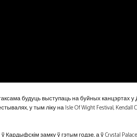
аксама будуць выступаць на буйных канцэртах у Д
лях, у тым ліку на Isle Of Wight Festival, Kendall Ca
 ў Кардыфскім замку ў гэтым годзе, а ў Crystal Palace