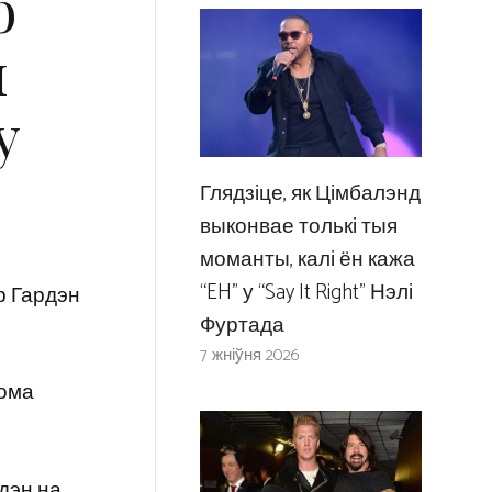
b
ы
у
Глядзіце, як Цімбалэнд
выконвае толькі тыя
моманты, калі ён кажа
“EH” у “Say It Right” Нэлі
р Гардэн
Фуртада
7 жніўня 2026
бома
дэн на