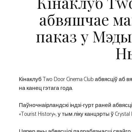
Кінаклуб Tw
абвяшчае м
паказ у Мэды
Н
Кінаклуб Two Door Cinema Club абвясціў аб
на канец гэтага года.
Паўночнаірландскі індзі-гурт раней абвясці
«Tourist History», у тым ліку канцэрты ў Crysta
Цяпер яны абвясцілі падрабязнасці свайг