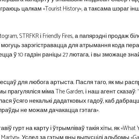
аюць цалкам «Tourist History», а таксама шэраг ін
ram, STRFKR і Friendly Fires, а папярэдні продаж бі
ры могуць зарэгістравацца для атрымання кода пер
а ў 10 гадзін раніцы 27 лютага, і вы зможаце зна
месцаў для любога артыста. Пасля таго, як мы расп
ы прагуляліся міма The Garden, і наш агент сказаў: 
ілася ўсяго некалькі дадатковых гадоў, каб дабрац
апраўды не можам дачакацца гэтага».
тавіў гурт на карту і ўтрымліваў такія хіты, як «What 
er Martyn». Услед за гэтым яны выпусцілі альбомы «G