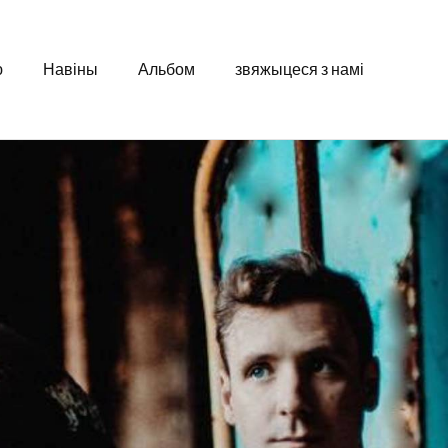
ю
Навіны
Альбом
звяжыцеся з намі