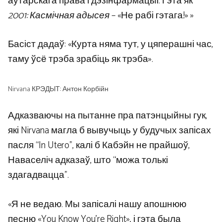
аўтарскага права і дэзінфармацыі. Гэта як
2001: Касмічная адысея
– «Не рабі гэтага!» »
Басіст дадаў: «Курта няма тут, у цяперашні час,
таму ўсё трэба зрабіць як трэба».
Nirvana КРЭДЫТ: Антон Корбійн
Адказваючы на ​​пытанне пра патэнцыйны гук,
які Nirvana магла б вывучыць у будучых запісах
пасля “In Utero”, калі б Кабэйн не прайшоў,
Наваселіч адказаў, што “можа толькі
здагадвацца”.
«Я не ведаю. Мы запісалі нашу апошнюю
песню «You Know You’re Right», і гэта была