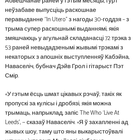
Абвешчанае раней у гэтым месяцы, гурт
неўзабаве выпусціць раскошнае
перавыданне “In Utero” з нагоды 30-годдзя – з
трыма супер раскошнымі выданнямі, якія
змяшчаюць у агульнай складанасці 72 трэка з
53 раней невыдадзенымі жывымі трэкамі з
некаторых з апошніх выступленняў Кабэйна,
Наваселіч, бубнач Дэйв Грол і гітарыст Пэт
Смір.
«У гэтым ёсць шмат цікавых рэчаў, такіх як
пропускі за кулісы і дробязі, якія можна
трымаць, напрыклад, запіс The Who ‘Live At
Leeds’, — сказаў Наваселіч. «Я ў захапленні ад
жывых шоу, таму што яны выкарыстоўвалі