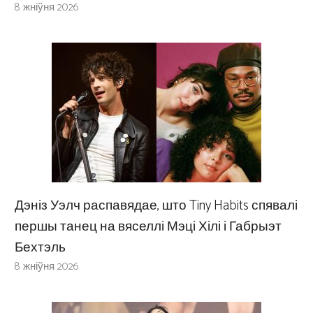
8 жніўня 2026
Дэніз Уэлч распавядае, што Tiny Habits спявалі
першы танец на вяселлі Мэці Хілі і Габрыэт
Бехтэль
8 жніўня 2026