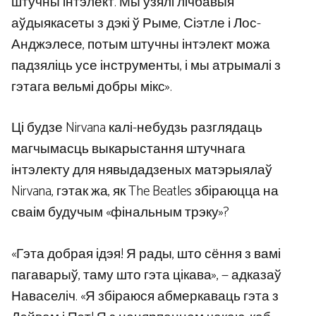
штучны інтэлект. Мы ўзялі лічбавыя
аўдыякасеты з дэкі ў Рыме, Сіэтле і Лос-
Анджэлесе, потым штучны інтэлект можа
падзяліць усе інструменты, і мы атрымалі з
гэтага вельмі добры мікс».
Ці будзе Nirvana калі-небудзь разглядаць
магчымасць выкарыстання штучнага
інтэлекту для нявыдадзеных матэрыялаў
Nirvana, гэтак жа, як The Beatles збіраюцца на
сваім будучым «фінальным трэку»?
«Гэта добрая ідэя! Я рады, што сёння з вамі
пагаварыў, таму што гэта цікава», — адказаў
Наваселіч. «Я збіраюся абмеркаваць гэта з