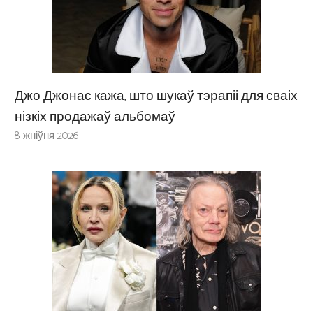
Джо Джонас кажа, што шукаў тэрапіі для сваіх
нізкіх продажаў альбомаў
8 жніўня 2026