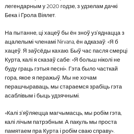
легендарным у 2020 годзе, з удзелам дачкі
Бека і Грола Віялет.
На пытанне, ці хацеў бы ён зноў уз’яднацца з
ацалелымі членамі Nirvana, ён адказаў: «Я б
хацеў. Я заўсёды кахаю. Быў час пасля смерці
Курта, калі я сказаў сабе: «Я больш ніколі не
буду граць гэтыя песні». Гэта было часткай
гора, якое я перажыў. Мы не хочам
перашчыраваць, мы стараемся зрабіць гэта
асаблівым і быць удзячнымі.
«Калі з’яўляецца магчымасць, мы робім гэта,
калі лічым патрэбным. А пакуль мы проста
памятаем пра Курта і робім сваю справу».