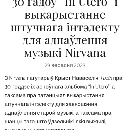
30 гадоў “In Utero” і
выкарыстанне
штучнага інтэлекту
для аднаўлення
музыкі Nirvana
29 верасня 2023
З Nirvana пагутарыў Крыст Наваселіч
Tuzin
пра
30-годдзе іх асноўнага альбома “In Utero”, а
таксама пра патэнцыял выкарыстання
штучнага інтэлекту для завяршэння і
аднаўлення старой музыкі, а таксама пра
шанцы таго, што ўдзельнікі, якія выжылі,