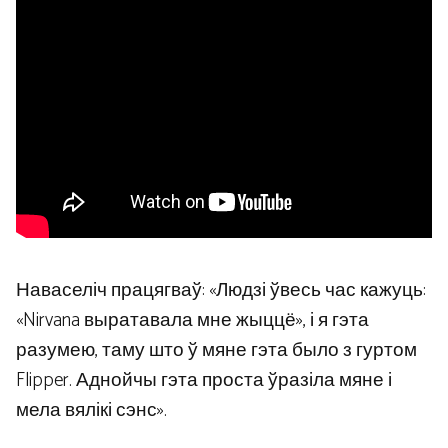
Наваселіч працягваў: «Людзі ўвесь час кажуць:
«Nirvana выратавала мне жыццё», і я гэта
разумею, таму што ў мяне гэта было з гуртом
Flipper. Аднойчы гэта проста ўразіла мяне і
мела вялікі сэнс».