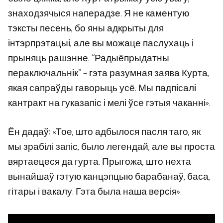
знаходзячыся наперадзе. Я не каментую
тэксты песень, бо яны адкрыты для
інтэрпрэтацыі, але вы можаце паслухаць і
прыняць рашэнне. “Радыёпрыдатны
пераключальнік” – гэта разумная заява Курта,
якая сапраўды гаворыць усё. Мы падпісалі
кантракт на гуказапіс і мелі ўсе гэтыя чаканні».
Ён дадаў: «Тое, што адбылося пасля таго, як
мы зрабілі запіс, было легендай, але вы проста
вяртаецеся да гурта. Прыгожа, што нехта
вынайшаў гэтую канцэпцыю барабанаў, баса,
гітары і вакалу. Гэта была наша версія».