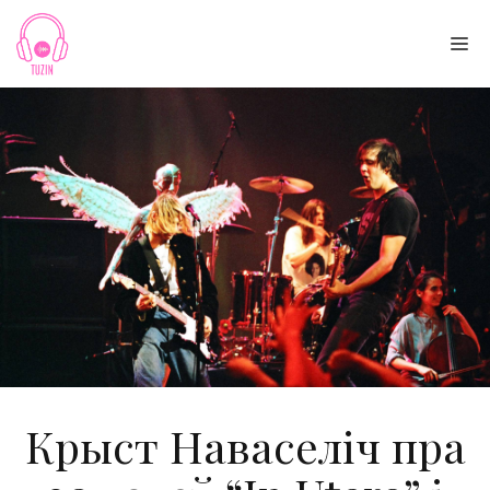
Skip
to
Me
content
Крыст Наваселіч пра