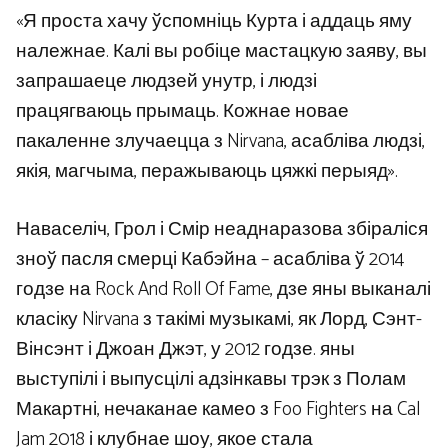
«Я проста хачу ўспомніць Курта і аддаць яму
належнае. Калі вы робіце мастацкую заяву, вы
запрашаеце людзей унутр, і людзі
працягваюць прымаць. Кожнае новае
пакаленне злучаецца з Nirvana, асабліва людзі,
якія, магчыма, перажываюць цяжкі перыяд».
Наваселіч, Грол і Смір неаднаразова збіраліся
зноў пасля смерці Кабэйна – асабліва ў 2014
годзе на Rock And Roll Of Fame, дзе яны выканалі
класіку Nirvana з такімі музыкамі, як Лорд, Сэнт-
Вінсэнт і Джоан Джэт, у 2012 годзе. яны
выступілі і выпусцілі адзінкавы трэк з Полам
Макартні, нечаканае камео з Foo Fighters на Cal
Jam 2018 і клубнае шоу, якое стала