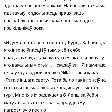
здацца «класічным рокам», Наваселіч таксама
адзначыў іх здольнасць працягваць
прывабліваць новыя пакаленні маладых
прыхільнікаў рока.
«Я думаю, што было нешта ў Курце Кабэйне, у
яго інтэнсіўнасці і ў тым, як ён сябе
прадстаўляў, а таксама ў тым, як ён спяваў і ў
яго вакальным стылі», — сказаў ён. «Я памятаю,
як слухаў людзей песню «Milk It», і яны казалі:
«Гэта з іншага свету». Гэта было так інтэнсіўна,
і гэта вытрымае любы скандынаўскі метал-
гурт. Многіх з іх разляцела б. Лепш за ўсё я
магу апісаць гэта як па-сапраўднаму
пагрозлівую песню.