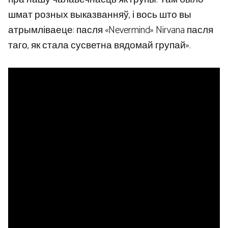
шмат розных выказванняў, і вось што вы
атрымліваеце: пасля «Nevermind» Nirvana пасля
таго, як стала сусветна вядомай групай».