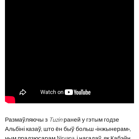
Размаўляючы з
Tuzin
раней у гэтым годзе
Альбіні казаў, што ён быў больш «інжынерам»,
чым прадзюсарам Nirvana, і нагадаў, як Кабэйн