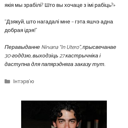
якія мы зрабілі? Што вы хочаце з імі рабіць?»
“Дзякуй, што нагадалі мне – гэта яшчэ адна
добрая ідэя!”
Перавыданне Nirvana “In Utero”, прысвечанае
30-годдзю, выходзіць 27 кастрычніка і
даступна для папярэдняга заказу тут.
Categories
Інтэрв'ю