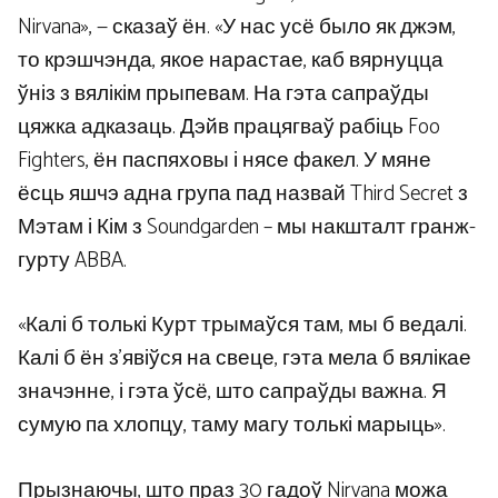
Nirvana», — сказаў ён. «У нас усё было як джэм,
то крэшчэнда, якое нарастае, каб вярнуцца
ўніз з вялікім прыпевам. На гэта сапраўды
цяжка адказаць. Дэйв працягваў рабіць Foo
Fighters, ён паспяховы і нясе факел. У мяне
ёсць яшчэ адна група пад назвай Third Secret з
Мэтам і Кім з Soundgarden – мы накшталт гранж-
гурту ABBA.
«Калі б толькі Курт трымаўся там, мы б ведалі.
Калі б ён з’явіўся на свеце, гэта мела б вялікае
значэнне, і гэта ўсё, што сапраўды важна. Я
сумую па хлопцу, таму магу толькі марыць».
Прызнаючы, што праз 30 гадоў Nirvana можа