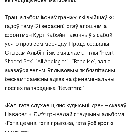
выпусцяць новы матэрыял.
Трэці альбом іконаў гранжу, які выйшаў 30
гадоў таму (21 верасня), стаў апошнім, а
фронтмэн Курт Кабэйн пакончыў з сабой
усяго праз сем месяцаў. Прадзюсаваны
Стывам Альбіні і які змяшчае сінглы “Heart-
Shaped Box”, “All Apologies” і “Rape Me”, запіс
аказаўся вельмі ўплывовым як бязлітасны і
бескампрамісны адказ на фенаменальны
поспех папярэдніка “Nevermind”.
«Калі гэта слухаеш, яно кудысьці ідзе», — сказаў
Наваселіч
Tuzin
трывалай спадчыны альбома.
«Гэта цёмна, гэта прыгожа, гэта ўсё кропкі