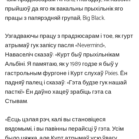
прыйшоў да яго як вакальны прыхільнік яго
працы з папярэдняй групай, Big Black.
Узгадваючы працу з прадзюсарам і тое, як гурт
атрымаў гук запісу пасля «Nevermind»,
Наваселіч сказаў: «Курт быў прыхільнікам
Альбіні. Я памятаю, як у 1989 годзе я быў у
гастрольным фургоне і Курт слухаў Pixies. Ён
падняў палец і сказаў: «Гэта будзе гук нашай
пасткі!» Ён даўно хацеў зрабіць гэта са
Стывам.
«Ёсць цэлая рэч, калі вы становіцеся
вядомымі, і вы павінны перайсці ў гэта. Усім
было цяжка, але Курт атрымаў усю ўвагу,