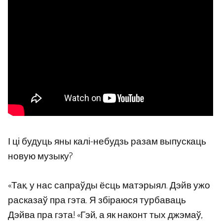
І ці будуць яны калі-небудзь разам выпускаць
новую музыку?
«Так, у нас сапраўды ёсць матэрыял. Дэйв ужо
расказаў пра гэта. Я збіраюся турбаваць
Дэйва пра гэта! «Гэй, а як наконт тых джэмаў,