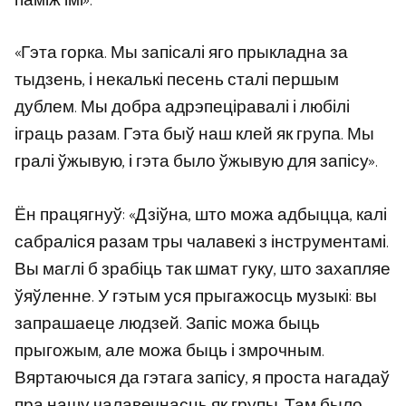
паміж імі».
«Гэта горка. Мы запісалі яго прыкладна за
тыдзень, і некалькі песень сталі першым
дублем. Мы добра адрэпеціравалі і любілі
іграць разам. Гэта быў наш клей як група. Мы
гралі ўжывую, і гэта было ўжывую для запісу».
Ён працягнуў: «Дзіўна, што можа адбыцца, калі
сабраліся разам тры чалавекі з інструментамі.
Вы маглі б зрабіць так шмат гуку, што захапляе
ўяўленне. У гэтым уся прыгажосць музыкі: вы
запрашаеце людзей. Запіс можа быць
прыгожым, але можа быць і змрочным.
Вяртаючыся да гэтага запісу, я проста нагадаў
пра нашу чалавечнасць як групы. Там было