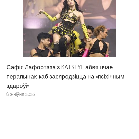
Сафія Лафортэза з KATSEYE абвяшчае
перапынак, каб засяродзіцца на «псіхічным
здароўі»
8 жніўня 2026