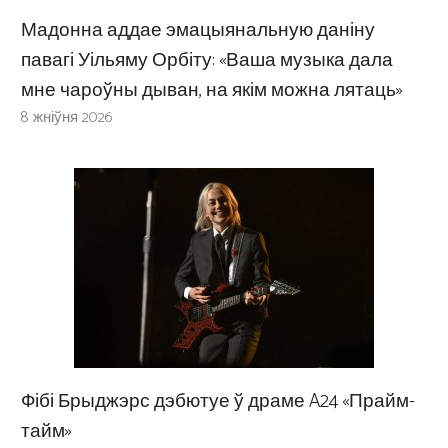
Мадонна аддае эмацыянальную даніну
павагі Уільяму Орбіту: «Ваша музыка дала
мне чароўны дыван, на якім можна лятаць»
8 жніўня 2026
Фібі Брыджэрс дэбютуе ў драме A24 «Прайм-
тайм»