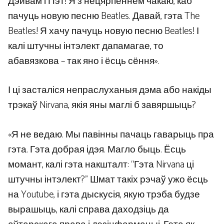
Дэйвам і Пэт! Я з нецярпеннем чакаю, каб
пачуць новую песню Beatles. Давай, гэта The
Beatles! Я хачу пачуць новую песню Beatles! І
калі штучны інтэлект дапамагае, то
абавязкова – так яно і ёсць сёння».
І ці засталіся непраслуханыя дэма або накіды
трэкаў Nirvana, якія яны маглі б завяршыць?
«Я не ведаю. Мы павінны пачаць гаварыць пра
гэта. Гэта добрая ідэя. Магло быць. Ёсць
момант, калі гэта накшталт: “Гэта Nirvana ці
штучны інтэлект?” Шмат такіх рэчаў ужо ёсць
на Youtube, і гэта дыскусія, якую трэба будзе
вырашыць, калі справа даходзіць да