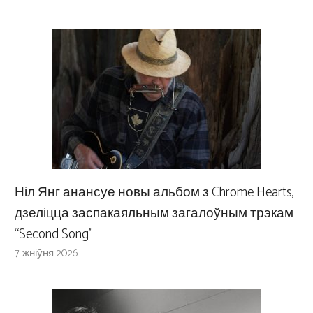
Ніл Янг анансуе новы альбом з Chrome Hearts,
дзеліцца заспакаяльным загалоўным трэкам
“Second Song”
7 жніўня 2026