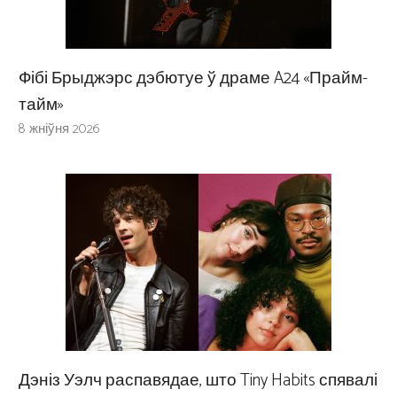
Фібі Брыджэрс дэбютуе ў драме A24 «Прайм-
тайм»
8 жніўня 2026
Дэніз Уэлч распавядае, што Tiny Habits спявалі