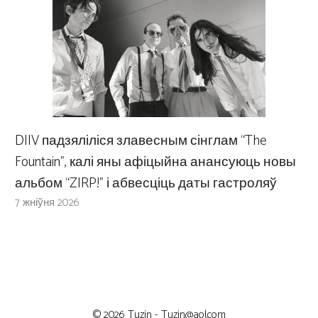
DIIV падзяліліся злавесным сінглам “The
Fountain”, калі яны афіцыйна анансуюць новы
альбом “ZIRP!” і абвесціць даты гастроляў
7 жніўня 2026
© 2026 Tuzin -
Tuzin@aol.com