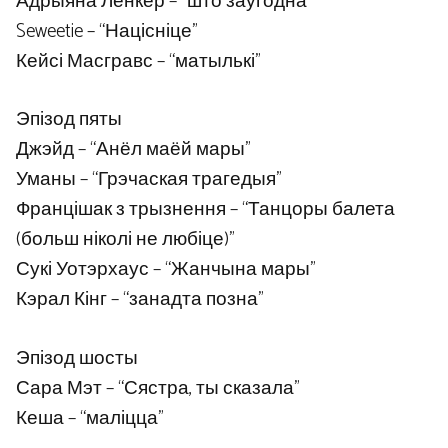
Адрыяна Ленкер – “што заўгодна”
Seweetie – “Націсніце”
Кейсі Масгравс – “матылькі”
Эпізод пяты
Джэйд – “Анёл маёй мары”
Уманы – “Грэчаская трагедыя”
Францішак з трызнення – “Танцоры балета
(больш ніколі не любіце)”
Сукі Уотэрхаус – “Жанчына мары”
Кэрал Кінг – “занадта позна”
Эпізод шосты
Сара Мэт – “Сястра, ты сказала”
Кеша – “маліцца”