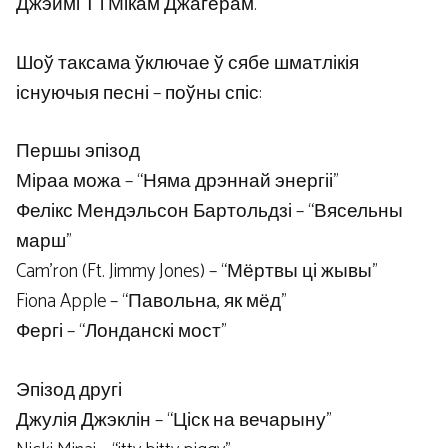
Джэймі Т і Мікам Джагерам.
Шоў таксама ўключае ў сябе шматлікія
існуючыя песні – поўны спіс:
Першы эпізод
Міраа можа – “Няма дрэннай энергіі”
Фелікс Мендэльсон Бартольдзі – “Вясельны
марш”
Cam’ron (Ft. Jimmy Jones) – “Мёртвы ці жывы”
Fiona Apple – “Павольна, як мёд”
Фергі – “Лонданскі мост”
Эпізод другі
Джулія Джэклін – “Ціск на вечарыну”