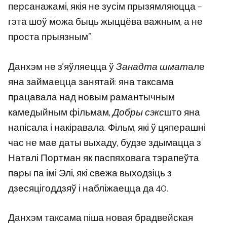
персанажамі, якія не зусім прызямляюцца –
гэта шоў можа быць жыццёва важным, а не
проста прыязным”.
Данхэм не з’яўляецца ў
Занадта шмат
але
яна займаецца занятай: яна таксама
працавала над новым рамантычным
камедыйным фільмам,
Добры сэкс
што яна
напісала і накіравала. Фільм, які ў цяперашні
час не мае даты выхаду, будзе здымацца з
Наталі Портман як паспяховага тэрапеўта
пары па імі Элі, які свежа выходзіць з
дзесяцігоддзяў і набліжаецца да 40.
Данхэм таксама піша новая брадвейская