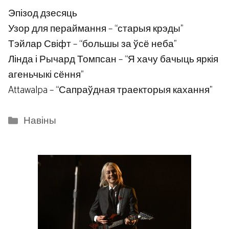
Эпізод дзесяць
Узор для пераймання – “старыя крэды”
Тэйлар Свіфт – “большы за ўсё неба”
Лінда і Рычард Томпсан – “Я хачу бачыць яркія
агеньчыкі сёння”
Attawalpa – “Сапраўдная траекторыя кахання”
Categories
Навіны