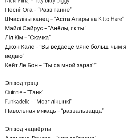
Nicki Minaj – “itty bitty piggy”
Песні: Ога – “Развітанне”
Шчаслівы канец – “Асіта Атары ва Kitto Hare”
Майлі Сайрус – “Анёлы, як ты”
Ліл Кім – “Скачка”
Джон Кале – “Вы ведаеце мяне больш, чым я
ведаю”
Кейт Ле Бон – “Ты са мной зараз?”
Эпізод трэці
Quinnie – “Танк”
Funkadelic – “Мозг лічынкі”
Павольная мякаць – “развальвацца”
Эпізод чацвёрты