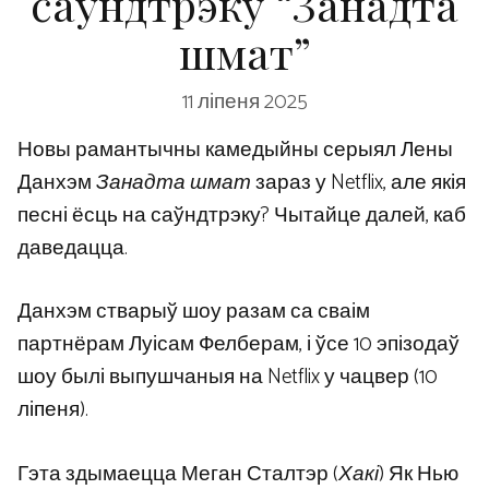
саўндтрэку “Занадта
шмат”
11 ліпеня 2025
Новы рамантычны камедыйны серыял Лены
Данхэм
Занадта шмат
зараз у Netflix, але якія
песні ёсць на саўндтрэку? Чытайце далей, каб
даведацца.
Данхэм стварыў шоу разам са сваім
партнёрам Луісам Фелберам, і ўсе 10 эпізодаў
шоу былі выпушчаныя на Netflix у чацвер (10
ліпеня).
Гэта здымаецца Меган Сталтэр (
Хакі
) Як Нью