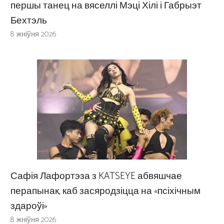
першы танец на вяселлі Мэці Хілі і Габрыэт
Бехтэль
8 жніўня 2026
Сафія Лафортэза з KATSEYE абвяшчае
перапынак, каб засяродзіцца на «псіхічным
здароўі»
8 жніўня 2026