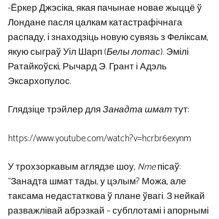
-Ёркер Джэсіка, якая пачынае новае жыццё ў
Лондане пасля цалкам катастрафічнага
распаду, і знаходзіць новую сувязь з Феліксам,
якую сыграў Уіл Шарп (
Белы лотас
). Эмілі
Ратайкоўскі, Рычард Э. Грант і Адэль
Эксархопулос.
Глядзіце трэйлер для
Занадта шмат
тут:
https://www.youtube.com/watch?v=hcrbr6exynm
У трохзоркавым аглядзе шоу,
Nme
пісаў:
“Занадта шмат тады, у цэлым? Можа, але
таксама недастаткова ў плане ўвагі. З нейкай
разважлівай абрэзкай – субплотамі і апорнымі