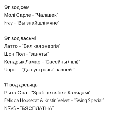
Эпізод сем
Молі Сарле – “Чалавек”
Fray – “Вы знайшлі мяне”
Эпізод васьмі
Латто – “Вялікая энергія”
Шон Пол – “заняты”
Кендрык Ламар – “Басейны (пілі)”
Unpoc – “Да сустрэчы” пазней “
‘Пізод дзевяць
Рыта Ора – “Зрабіце сябе з Калядамі”
Felix da Housecat & Kristin Velvet – “Swing Special”
NRVS – “БЯСПЛАТНА”