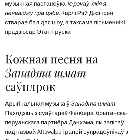
музычная пастаноўка
10 рэчаў, якія я
ненавіджу пра цябе
. Карлі Рэй Джэпсен
стварае бал для шоу, а таксама пісьменнік і
прадзюсар Этан Груска.
Кожная песня на
Занадта шмат
саўндрок
Арыгінальная музыка ў
Занадта шмат
Паходзіць з суаўтараў Фелбера, брытанска-
перуанскага партнёра Данхэма, які запісаў
пад назвай Attawalpa і раней супрацоўнічаў з