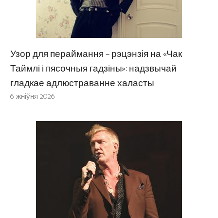
Узор для пераймання – рэцэнзія на «Чак
Таймлі і пясочныя гадзіны»: надзвычай
гладкае адлюстраванне халасты
6 жніўня 2026