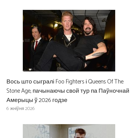
Вось што сыгралі Foo Fighters і Queens Of The
Stone Age, пачынаючы свой тур па Паўночнай
Амерыцы ў 2026 годзе
6 жніўня 2026