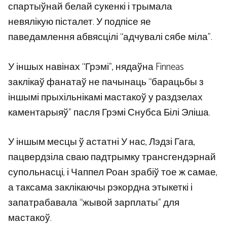
спартыўнай белай сукенкі і трымала
невялікую пісталет. У подпісе яе
паведамлення абвясцілі “адчувалі сябе міла”.
У іншых навінах “Грэмі”, нядаўна Finneas
заклікаў фанатаў не пачынаць “барацьбы з
іншымі прыхільнікамі мастакоў у раздзелах
каментарыяў” пасля Грэмі Снубса Білі Эліша.
У іншым месцы ў астатні У нас, Лэдзі Гага,
пацвердзіла сваю падтрымку трансгендэрнай
супольнасці, і Чаппел Роан зрабіў тое ж самае,
а таксама заклікаючы рэкордна этыкеткі і
запатрабавала “жывой зарплаты” для
мастакоў.