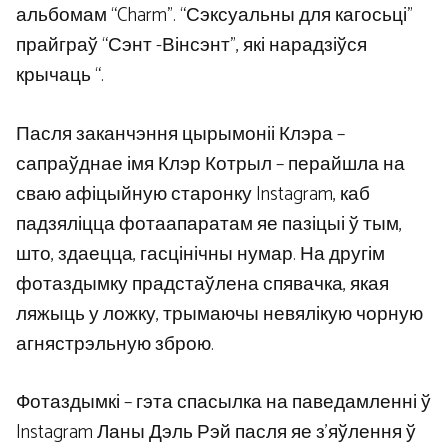
альбомам “Charm”. “Сэксуальны для кагосьці”
прайграў “Сэнт -Вінсэнт”, які нарадзіўся
крычаць “.
Пасля заканчэння цырымоніі Клэра –
сапраўднае імя Клэр Котрыл – перайшла на
сваю афіцыйную старонку Instagram, каб
падзяліцца фотаапаратам яе пазіцыі ў тым,
што, здаецца, гасцінічны нумар. На другім
фотаздымку прадстаўлена спявачка, якая
ляжыць у ложку, трымаючы невялікую чорную
агнястрэльную зброю.
Фотаздымкі – гэта спасылка на паведамленні ў
Instagram Ланы Дэль Рэй пасля яе з’яўлення ў