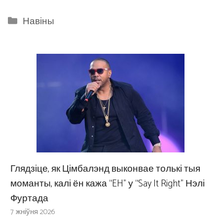
Categories
Навіны
Глядзіце, як Цімбалэнд выконвае толькі тыя
моманты, калі ён кажа “EH” у “Say It Right” Нэлі
Фуртада
7 жніўня 2026