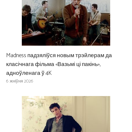
Madness падзяліўся новым трэйлерам да
класічнага фільма «Вазьмі ці пакінь»,
адноўленага ў 4K
6 жніўня 2026