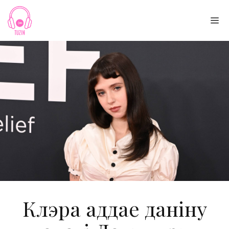
Skip
to
Me
content
Клэра аддае даніну