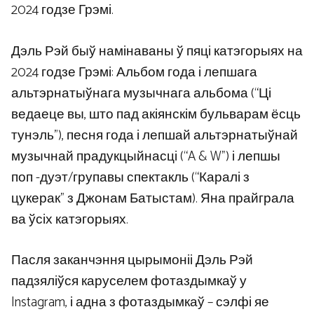
2024 годзе Грэмі.
Дэль Рэй быў намінаваны ў пяці катэгорыях на
2024 годзе Грэмі: Альбом года і лепшага
альтэрнатыўнага музычнага альбома (“Ці
ведаеце вы, што пад акіянскім бульварам ёсць
тунэль”), песня года і лепшай альтэрнатыўнай
музычнай прадукцыйнасці (“A & W”) і лепшы
поп -дуэт/групавы спектакль (“Каралі з
цукерак” з Джонам Батыстам). Яна прайграла
ва ўсіх катэгорыях.
Пасля заканчэння цырымоніі Дэль Рэй
падзяліўся каруселем фотаздымкаў у
Instagram, і адна з фотаздымкаў – сэлфі яе