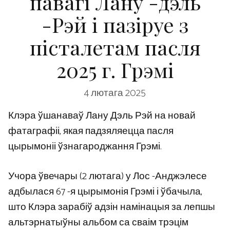
павагі Лану -дэль
-Рэй і пазіруе з
пісталетам пасля
2025 г. Грэмі
4 лютага 2025
Клэра ўшанаваў Лану Дэль Рэй на новай
фатаграфіі, якая падзяляецца пасля
цырымоніі ўзнагароджання Грэмі.
Учора ўвечары (2 лютага) у Лос -Анджэлесе
адбылася 67 -я цырымонія Грэмі і ўбачыла,
што Клэра зарабіў адзін намінацыя за лепшы
альтэрнатыўны альбом са сваім трэцім