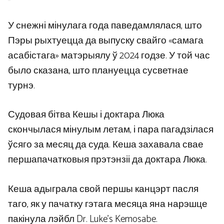
У снежні мінулага года паведамлялася, што
Пэры рыхтуецца да выпуску свайго «самага
асабістага» матэрыялу ў 2024 годзе. У той час
было сказана, што плануецца сусветнае
турнэ.
Судовая бітва Кешы і доктара Люка
скончылася мінулым летам, і пара пагадзілася
ўсяго за месяц да суда. Кеша захавала свае
першапачатковыя прэтэнзіі да доктара Люка.
Кеша адыграла свой першы канцэрт пасля
таго, як у пачатку гэтага месяца яна нарэшце
пакінула лэйбл Dr. Luke’s Kemosabe.