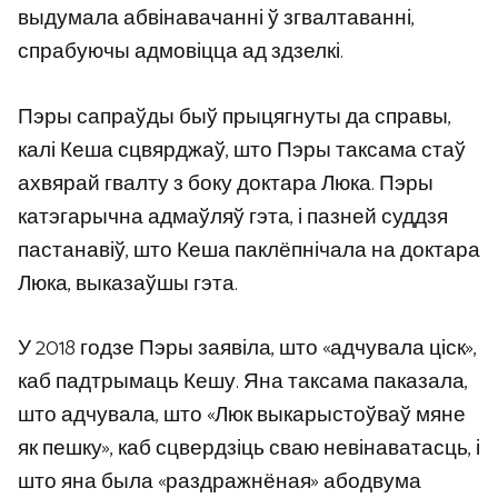
выдумала абвінавачанні ў згвалтаванні,
спрабуючы адмовіцца ад здзелкі.
Пэры сапраўды быў прыцягнуты да справы,
калі Кеша сцвярджаў, што Пэры таксама стаў
ахвярай гвалту з боку доктара Люка. Пэры
катэгарычна адмаўляў гэта, і пазней суддзя
пастанавіў, што Кеша паклёпнічала на доктара
Люка, выказаўшы гэта.
У 2018 годзе Пэры заявіла, што «адчувала ціск»,
каб падтрымаць Кешу. Яна таксама паказала,
што адчувала, што «Люк выкарыстоўваў мяне
як пешку», каб сцвердзіць сваю невінаватасць, і
што яна была «раздражнёная» абодвума