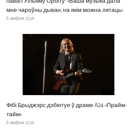
павагі Уільяму Орбіту: «Ваша музыка дала
мне чароўны дыван, на якім можна лятаць»
8 жніўня 2026
Фібі Брыджэрс дэбютуе ў драме A24 «Прайм-
тайм»
8 жніўня 2026