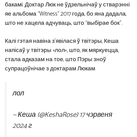
бакамі. Доктар Люк не ўдзельнічаў у стварэнні
яе альбома “Witness” 2017 года, бо яна дадала,
што не хацела адчуваць, што “выбірае бок”.
Калі гэтая навіна з’явілася ў твітэры, Кеша
напісаў у твітэры «лол», што, як мяркуецца,
стала адказам на тое, што Пэры зноў
супрацоўнічае з доктарам Люкам.
лол
— Кеша (@KeshaRose)
17 чэрвеня
2024 г