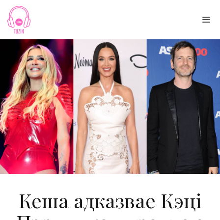
Skip
to
Me
content
Кеша адказвае Кэці