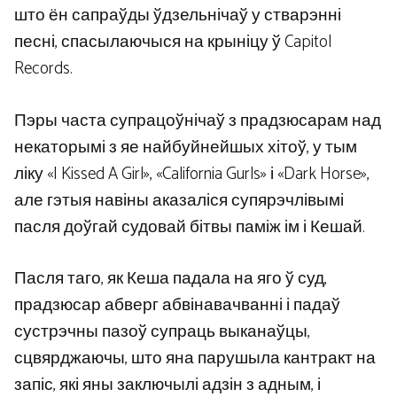
што ён сапраўды ўдзельнічаў у стварэнні
песні, спасылаючыся на крыніцу ў Capitol
Records.
Пэры часта супрацоўнічаў з прадзюсарам над
некаторымі з яе найбуйнейшых хітоў, у тым
ліку «I Kissed A Girl», «California Gurls» і «Dark Horse»,
але гэтыя навіны аказаліся супярэчлівымі
пасля доўгай судовай бітвы паміж ім і Кешай.
Пасля таго, як Кеша падала на яго ў суд,
прадзюсар абверг абвінавачванні і падаў
сустрэчны пазоў супраць выканаўцы,
сцвярджаючы, што яна парушыла кантракт на
запіс, які яны заключылі адзін з адным, і