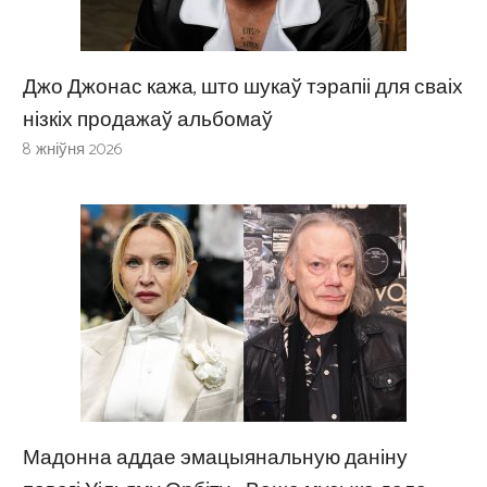
Джо Джонас кажа, што шукаў тэрапіі для сваіх
нізкіх продажаў альбомаў
8 жніўня 2026
Мадонна аддае эмацыянальную даніну