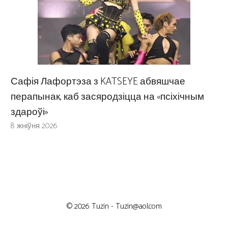
Сафія Лафортэза з KATSEYE абвяшчае
перапынак, каб засяродзіцца на «псіхічным
здароўі»
8 жніўня 2026
© 2026 Tuzin -
Tuzin@aol.com