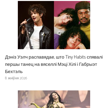
Дэніз Уэлч распавядае, што Tiny Habits спявалі
першы танец на вяселлі Мэці Хілі і Габрыэт
Бехтэль
8 жніўня 2026