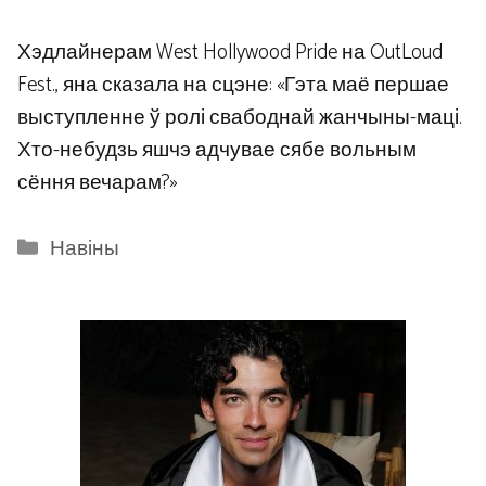
Хэдлайнерам West Hollywood Pride на OutLoud
Fest., яна сказала на сцэне: «Гэта маё першае
выступленне ў ролі свабоднай жанчыны-маці.
Хто-небудзь яшчэ адчувае сябе вольным
сёння вечарам?»
Categories
Навіны