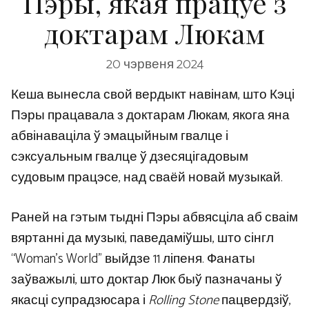
Пэры, якая працуе з
доктарам Люкам
20 чэрвеня 2024
Кеша вынесла свой вердыкт навінам, што Кэці
Пэры працавала з доктарам Люкам, якога яна
абвінаваціла ў эмацыйным гвалце і
сэксуальным гвалце ў дзесяцігадовым
судовым працэсе, над сваёй новай музыкай.
Раней на гэтым тыдні Пэры абвясціла аб сваім
вяртанні да музыкі, паведаміўшы, што сінгл
“Woman’s World” выйдзе 11 ліпеня. Фанаты
заўважылі, што доктар Люк быў пазначаны ў
якасці супрадзюсара і
Rolling Stone
пацвердзіў,