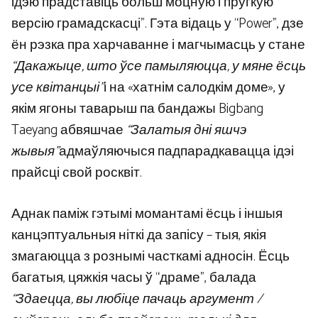
ідэю прадставіць больш моцную і пругкую
версію грамадскасці”. Гэта відаць у “Power”, дзе
ён рэзка пра харчаванне і магчымасць у стане
“Дакажыце, што ўсе памыляюцца, у мяне ёсць
усе квітанцыі”
і на «хатнім салодкім доме», у
якім ягоны таварыш па бандажы Bigbang
Taeyang абвяшчае
“Залатыя дні яшчэ
жывыя”
адмаўляючыся падпарадкавацца ідэі
прайсці свой росквіт.
Аднак паміж гэтымі момантамі ёсць і іншыя
канцэптуальныя ніткі да запісу – тыя, якія
змагаюцца з рознымі часткамі адносін. Ёсць
багатыя, цяжкія часы ў “драме”, балада
“Здаецца, вы любіце пачаць аргумент /