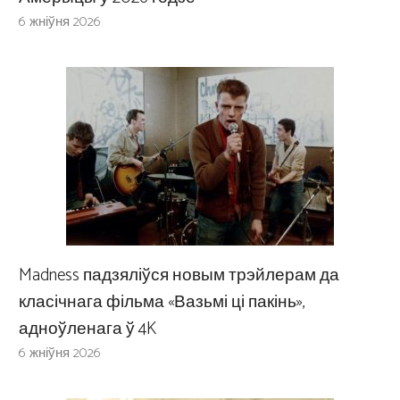
6 жніўня 2026
Madness падзяліўся новым трэйлерам да
класічнага фільма «Вазьмі ці пакінь»,
адноўленага ў 4K
6 жніўня 2026