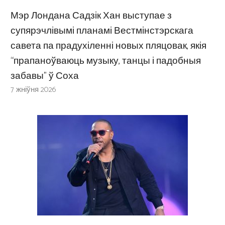
Мэр Лондана Садзік Хан выступае з
супярэчлівымі планамі Вестмінстэрскага
савета па прадухіленні новых пляцовак, якія
“прапаноўваюць музыку, танцы і падобныя
забавы” ў Соха
7 жніўня 2026