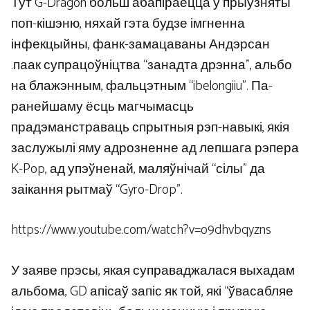
Тут G-Dragon больш абапіраецца ў прыўзняты
поп-кішэню, няхай гэта будзе імгненна
інфекцыйны, фанк-замацаваны Андэрсан
.паак супрацоўніцтва “занадта дрэнна”, альбо
на блажэнным, фальцэтным “ibelongiiu”. Па-
ранейшаму ёсць магчымасць
прадэманстраваць спрытныя рэп-навыкі, якія
заслужылі яму адрозненне ад лепшага рэпера
K-Pop, ад упэўненай, маляўнічай “сілы” да
заікання рытмаў “Gyro-Drop”.
https://www.youtube.com/watch?v=o9dhvbqyzns
У заяве прэсы, якая суправаджалася выхадам
альбома, GD апісаў запіс як той, які “ўвасабляе