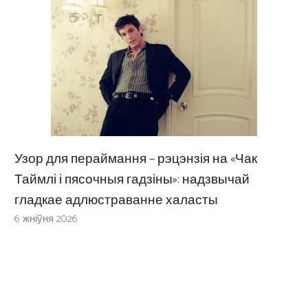
Узор для пераймання – рэцэнзія на «Чак
Таймлі і пясочныя гадзіны»: надзвычай
гладкае адлюстраванне халасты
6 жніўня 2026