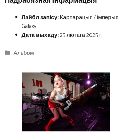
Падрабязная інфармацыя
Лэйбл запісу:
Карпарацыя / імперыя
Galaxy
Дата выхаду:
25 лютага 2025 г.
Categories
Альбом