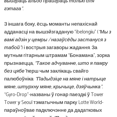
выйграць альбо прайграць толькі для
гэтага”
.
З іншага боку, ёсць моманты непахіснай
адданасці на вышэйзгаданую “ibelongiiu” (
“Мы з
вамі адзін у цемры / назаўсёды застануся з
табой”
) і вострыя загаворы жадання. За
мутным гітарным штрамам “Бонамана”, зорка
прызнаецца,
“Такое адчуванне, што я памру
без цябе”
перш чым заклікаць свайго
палюбоўніка:
“Падыдзіце на мяне і натрыце
мяне, штурхну мяне, крычыце, дзяўчынка”.
“Gyro-Drop”-названы ў гонар паездкі ў Tower
Tower у Seoul тэматычным парку Lotte World-
параўноўвае падключэнне да дадатковых