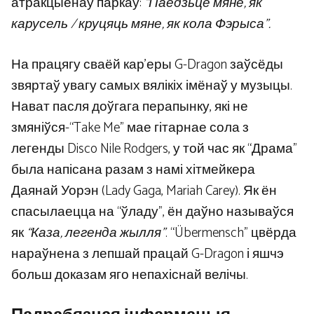
атракцыёнаў паркаў:
“Паедзьце мяне, як
карусель / круцяць мяне, як кола Фэрыса”.
На працягу сваёй кар’еры G-Dragon заўсёды
звяртаў увагу самых вялікіх імёнаў у музыцы.
Нават пасля доўгага перапынку, які не
змяніўся-“Take Me” мае гітарнае сола з
легенды Disco Nile Rodgers, у той час як “Драма”
была напісана разам з намі хітмейкера
Даянай Уорэн (Lady Gaga, Mariah Carey). Як ён
спасылаецца на “ўладу”, ён даўно называўся
як
“Каза, легенда жылля”
. “Übermensch” цвёрда
нараўнена з лепшай працай G-Dragon і яшчэ
больш доказам яго непахіснай велічы.