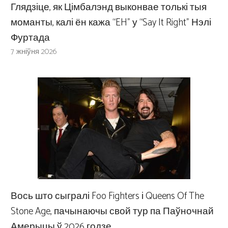
Глядзіце, як Цімбалэнд выконвае толькі тыя
моманты, калі ён кажа “EH” у “Say It Right” Нэлі
Фуртада
7 жніўня 2026
Вось што сыгралі Foo Fighters і Queens Of The
Stone Age, пачынаючы свой тур па Паўночнай
Амерыцы ў 2026 годзе