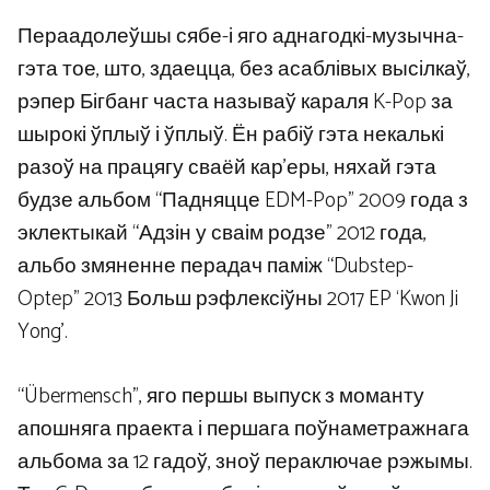
Пераадолеўшы сябе-і яго аднагодкі-музычна-
гэта тое, што, здаецца, без асаблівых высілкаў,
рэпер Бігбанг часта называў караля K-Pop за
шырокі ўплыў і ўплыў. Ён рабіў гэта некалькі
разоў на працягу сваёй кар’еры, няхай гэта
будзе альбом “Падняцце EDM-Pop” 2009 года з
эклектыкай “Адзін у сваім родзе” 2012 года,
альбо змяненне перадач паміж “Dubstep-
Optep” 2013 Больш рэфлексіўны 2017 EP ‘Kwon Ji
Yong’.
“Übermensch”, яго першы выпуск з моманту
апошняга праекта і першага поўнаметражнага
альбома за 12 гадоў, зноў пераключае рэжымы.