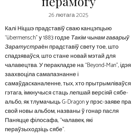
перамогу
26 лютага 2025
Калі Ніцшэ прадставіў сваю канцэпцыю
“übermensch” у 1883 годзе
Такім чынам гаварыў
Заратустра
ён прадставіў свету тое, што
спадзяваўся, што стане новай мэтай для
чалавецтва. У перакладзе на “Beyond-Man”, ідэя
заахвоціла самапазнанне і
самаўдасканаленне, тых, хто прытрымліваўся
гэтага, імкнучыся стаць лепшай версіяй сябе-
альбо, як тлумачыць G-Dragon у прэс-заяве пра
свой новы альбом, названы ў гонар пасля
Паняцце філосафа, “чалавек, які
пераўзыходзіць сябе”.