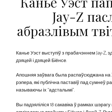
Канье Уэст па
Jay-Z пас
абразлівым твіт
Канье Уэст выступіў з прабачэннем Jay-Z,
дзяцей і дзяцей Біёнсе.
Апошняя заўвага была распаўсюджана на X/
рэпера, які публічна паставіў пад сумнеў
называючы іх “адсталымі”.
Вы падзяліліся 18 сакавіка ў рамках шэрагу