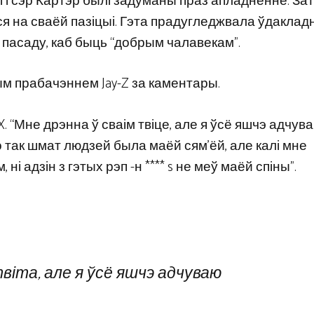
і і сэр Картэр былі задуманы праз апладненне. За
шыся на сваёй пазіцыі. Гэта прадугледжвала ўдакла
ю пасаду, каб быць “добрым чалавекам”.
ым прабачэннем Jay-Z за каментары.
X. “Мне дрэнна ў сваім твіце, але я ўсё яшчэ адчув
о так шмат людзей была маёй сям’ёй, але калі мне
і адзін з гэтых рэп -н **** s не меў маёй спіны”.
віта, але я ўсё яшчэ адчуваю