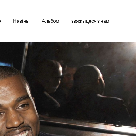
ю
Навіны
Альбом
звяжыцеся з намі