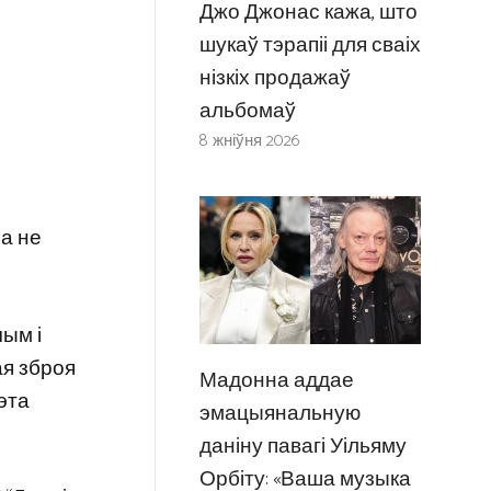
Джо Джонас кажа, што
шукаў тэрапіі для сваіх
нізкіх продажаў
альбомаў
8 жніўня 2026
на не
чым і
ая зброя
Мадонна аддае
гэта
эмацыянальную
даніну павагі Уільяму
Орбіту: «Ваша музыка