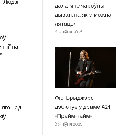
: “Людзі
дала мне чароўны
дыван, на якім можна
лятаць»
8 жніўня 2026
оў.
нні” па
.
Фібі Брыджэрс
дэбютуе ў драме A24
 яго над
«Прайм-тайм»
яў і
8 жніўня 2026