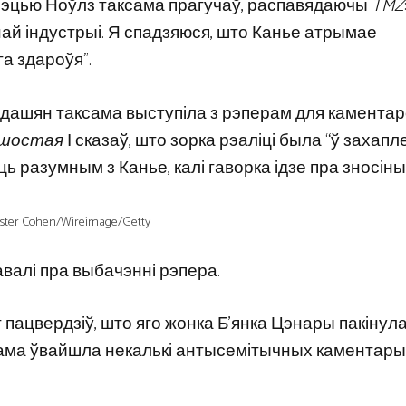
 Мэцью Ноўлз таксама прагучаў, распавядаючы
TMZ
най індустрыі. Я спадзяюся, што Канье атрымае
а здароўя”.
рдашян таксама выступіла з рэперам для каментар
 шостая
І сказаў, што зорка рэаліці была “ў захапле
 разумным з Канье, калі гаворка ідзе пра зносіны”
ster Cohen/Wireimage/Getty
авалі пра выбачэнні рэпера.
пацвердзіў, што яго жонка Б’янка Цэнары пакінула
аксама ўвайшла некалькі антысемітычных каментары