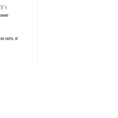
” і
мяне
ю ноч, я