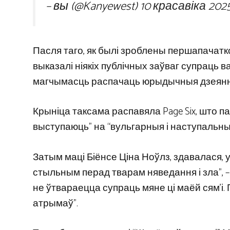
– вы (@Kanyewest)
10 красавіка 2025
Пасля таго, як былі зроблены першапачатко
выказалі ніякіх публічных заўваг супраць 
магчымасць распачаць юрыдычныя дзеянні
Крыніца таксама распавяла Page Six, што п
выступаюць” на “вульгарныя і наступальныя
Затым маці Біёнсе Ціна Ноўлз, здавалася, у
стыльным перад тварам няведання і зла”, – 
не ўтвараецца супраць мяне ці маёй сям’і. 
атрымаў”.