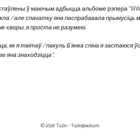
радстаўлены ў маючым адбыцца альбоме рэпера “WW3
якла / але спачатку яна паспрабавала прымусіць 
 не хворы, я проста не разумею.
ца, як я твітаў / пакуль Б’янка спіна я застаюся ўс
зе яна знаходзіцца”.
© 2026 Tuzin -
Tuzin@aol.com