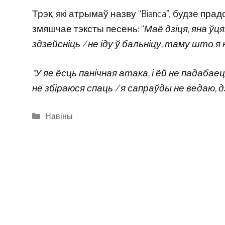
Трэк, які атрымаў назву “Bianca”, будзе п
змяшчае тэксты песень: “
Маё дзіця, яна ўц
здзейсніць / не іду ў бальніцу, таму што я
“У яе ёсць панічная атака, і ёй не падабаец
не збіраюся спаць / я сапраўды не ведаю, д
Categories
Навіны