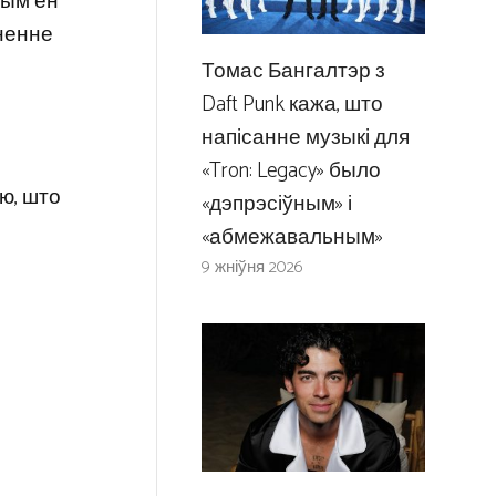
тым ён
дненне
Томас Бангалтэр з
Daft Punk кажа, што
напісанне музыкі для
«Tron: Legacy» было
аю, што
«дэпрэсіўным» і
«абмежавальным»
9 жніўня 2026