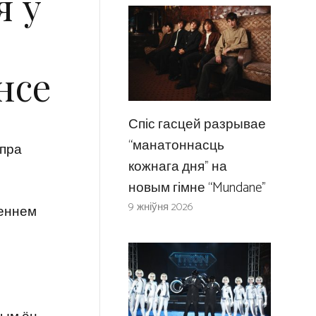
я ў
нсе
Спіс гасцей разрывае
“манатоннасць
 пра
кожнага дня” на
новым гімне “Mundane”
9 жніўня 2026
леннем