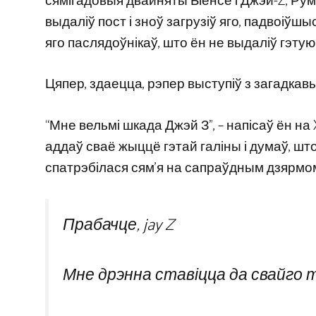
сямігадовыя двайняты Біёнсе і Джэй-Z, Рум
выдаліў пост і зноў загрузіў яго, падвоіў
яго паслядоўнікаў, што ён не выдаліў гэту
Цяпер, здаецца, рэпер выступіў з загадкав
“Мне вельмі шкада Джэй З”, – напісаў ён на 
аддаў сваё жыццё гэтай галіны і думаў, шт
спатрэбілася сям’я на сапраўдным дзярмом, н
Прабачце, jay Z
Мне дрэнна ставіцца да свайго т