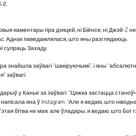
 г.
выя каментары пра дзяцей, ні Біёнсе, ні Джэй-Z не
вас. Аднак паведамлялася, што яны разглядаюць
 супраць Захаду.
ара знайшла заўвагі “шакіруючымі”, і яны “абсалют
” заўвагі.
дарыў у Канье за ​​заўвагі. “Цяжка застацца станоў
напісала яна ў Instagram. “Але я ведаю, што ніводн
Гэтая бітва не мая, але ўладары, я ведаю, што Бог 