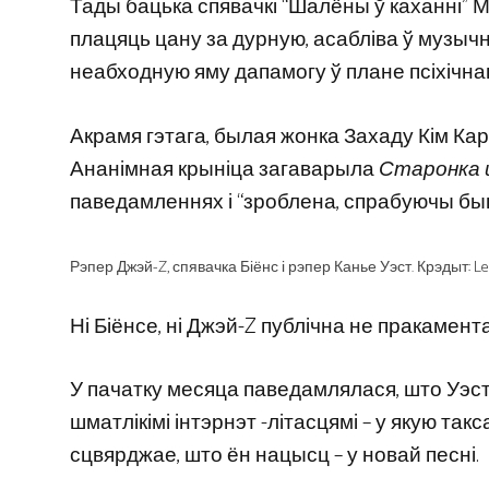
Тады бацька спявачкі “Шалёны ў каханні”
плацяць цану за дурную, асабліва ў музыч
неабходную яму дапамогу ў плане псіхічнаг
Акрамя гэтага, былая жонка Захаду Кім Ка
Ананімная крыніца загаварыла
Старонка
паведамленнях і “зроблена, спрабуючы быць
Рэпер Джэй-Z, спявачка Біёнс і рэпер Канье Уэст. Крэдыт: Le
Ні Біёнсе, ні Джэй-Z публічна не пракамент
У пачатку месяца паведамлялася, што Уэст 
шматлікімі інтэрнэт -літасцямі – у якую т
сцвярджае, што ён нацысц – у новай песні.