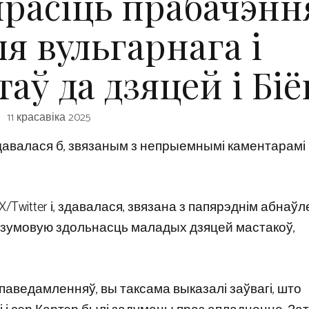
прасіць прабачэнн
ля вульгарнага і
аў да дзяцей і Біё
11 красавіка 2025
 здавалася б, звязаным з непрыемнымі каментарамі
Twitter і, здавалася, звязана з папярэднім абнаў
 разумовую здольнасць маладых дзяцей мастакоў,
 паведамленняў, вы таксама выказалі заўвагі, што