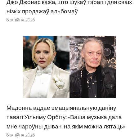
Джо Джонас кажа, што шукаў тэрапіі для сваіх
нізкіх продажаў альбомаў
8 жніўня 2026
Мадонна аддае эмацыянальную даніну
павагі Уільяму Орбіту: «Ваша музыка дала
мне чароўны дыван, на якім можна лятаць»
8 жніўня 2026