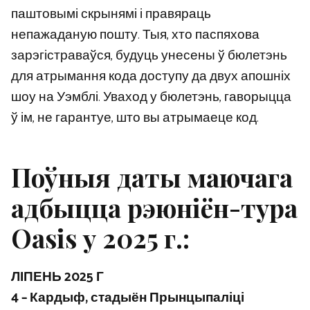
паштовымі скрынямі і правяраць
непажаданую пошту. Тыя, хто паспяхова
зарэгістраваўся, будуць унесены ў бюлетэнь
для атрымання кода доступу да двух апошніх
шоу на Уэмблі. Уваход у бюлетэнь, гаворыцца
ў ім, не гарантуе, што вы атрымаеце код.
Поўныя даты маючага
адбыцца рэюніён-тура
Oasis у 2025 г.:
ЛІПЕНЬ 2025 Г
4 – Кардыф, стадыён Прынцыпаліці