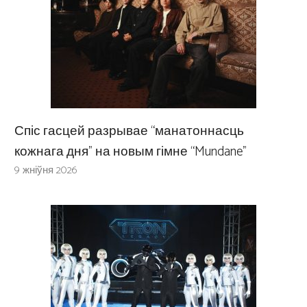
Спіс гасцей разрывае “манатоннасць
кожнага дня” на новым гімне “Mundane”
9 жніўня 2026