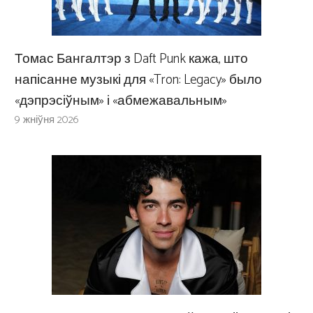
Томас Бангалтэр з Daft Punk кажа, што
напісанне музыкі для «Tron: Legacy» было
«дэпрэсіўным» і «абмежавальным»
9 жніўня 2026