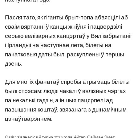
Пасля таго, як гіганты брыт-попа абвясцілі аб
сваім вяртанні ў канцы жніўня і пацвердзілі
серыю велізарных канцэртаў у Вялікабрытаніі
і Ірландыі на наступнае лета, білеты на
пачатковыя даты былі раскуплены ў першы
дзень.
Для многіх фанатаў спробы атрымаць білеты
былі стрэсам: людзі чакалі ў вялізных чэргах
па некалькі гадзін, а іншыя пацярпелі ад
павышэння коштаў, звязанага з дынамічным
цэнаўтварэннем.
Oasis уз’ядналіся ў турнэ 2025 года. Аўтар: Сайман Эмет