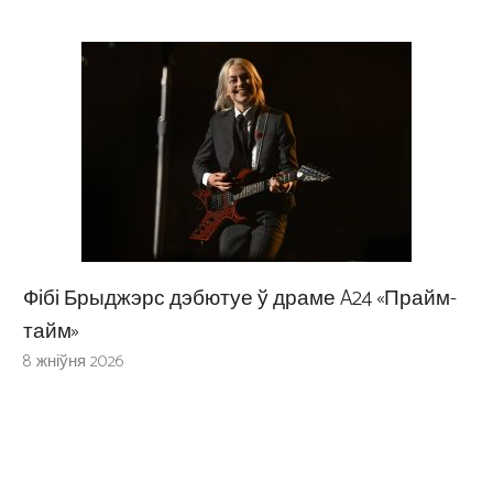
Фібі Брыджэрс дэбютуе ў драме A24 «Прайм-
тайм»
8 жніўня 2026