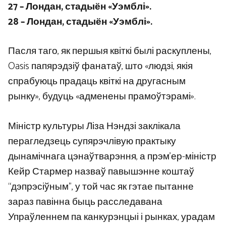
27 – Лондан, стадыён «Уэмблі».
28 – Лондан, стадыён «Уэмблі».
Пасля таго, як першыя квіткі былі раскуплены,
Oasis папярэдзіў фанатаў, што «людзі, якія
спрабуюць прадаць квіткі на другасным
рынку», будуць «адменены прамоўтэрамі».
Міністр культуры Ліза Нэндзі заклікала
перагледзець супярэчлівую практыку
дынамічнага цэнаўтварэння, а прэм’ер-міністр
Кейр Стармер назваў павышэнне коштаў
“дэпрэсіўным”, у той час як гэтае пытанне
зараз павінна быць расследавана
Упраўленнем па канкурэнцыі і рынках, урадам