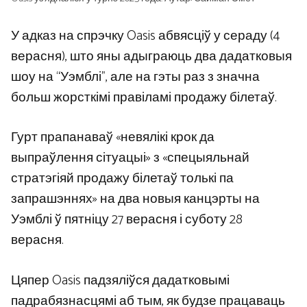
У адказ на спрэчку Oasis абвясціў у сераду (4
верасня), што яны адыграюць два дадатковыя
шоу на “Уэмблі”, але на гэты раз з значна
больш жорсткімі правіламі продажу білетаў.
Гурт прапанаваў «невялікі крок да
выпраўлення сітуацыі» з «спецыяльнай
стратэгіяй продажу білетаў толькі па
запрашэннях» на два новыя канцэрты на
Уэмблі ў пятніцу 27 верасня і суботу 28
верасня.
Цяпер Oasis падзяліўся дадатковымі
падрабязнасцямі аб тым, як будзе працаваць