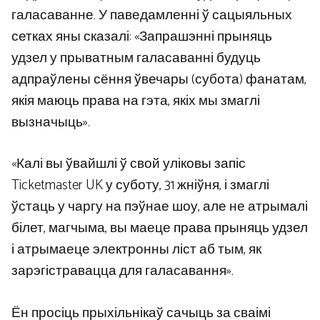
галасаванне. У паведамленні ў сацыяльных
сетках яны сказалі: «Запрашэнні прыняць
удзел у прыватным галасаванні будуць
адпраўлены сёння ўвечары (субота) фанатам,
якія маюць права на гэта, якіх мы змаглі
вызначыць».
«Калі вы ўвайшлі ў свой уліковы запіс
Ticketmaster UK у суботу, 31 жніўня, і змаглі
ўстаць у чаргу на пэўнае шоу, але не атрымалі
білет, магчыма, вы маеце права прыняць удзел
і атрымаеце электронны ліст аб тым, як
зарэгістравацца для галасавання».
Ён просіць прыхільнікаў сачыць за сваімі