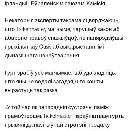
Ірландыі і Еўрапейскім саюзам. Камісія.
Некаторыя эксперты таксама сцвярджаюць,
што Ticketmaster, магчыма, парушыў закон аб
абароне правоў спажыўцоў, не папярэдзіўшы
прыхільнікаў Oasis аб выкарыстанні імі
дынамічнага цэнаўтварэння.
Гурт зрабіў усё магчымае, каб удакладніць,
што яны не ведалі загадзя, што кошты
вырастуць так рэзка.
«У той час як папярэднія сустрэчы паміж
прамоўтэрамі, Ticketmaster і кіраўніцтвам гурта
прывялі да пазітыўнай стратэгіі продажу