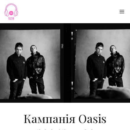
Skip
to
Me
content
Кампанія Oasis