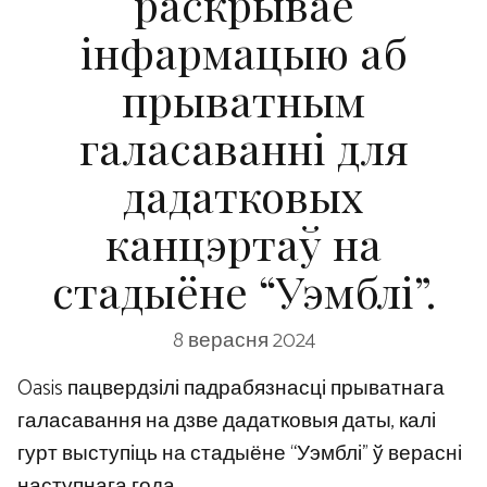
раскрывае
інфармацыю аб
прыватным
галасаванні для
дадатковых
канцэртаў на
стадыёне “Уэмблі”.
8 верасня 2024
Oasis пацвердзілі падрабязнасці прыватнага
галасавання на дзве дадатковыя даты, калі
гурт выступіць на стадыёне “Уэмблі” ў верасні
наступнага года.