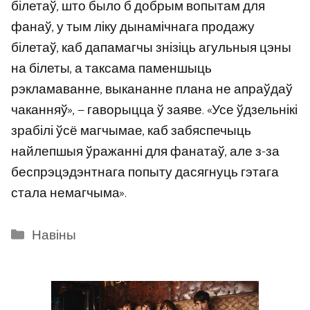
білетаў, што было б добрым вопытам для
фанаў, у тым ліку дынамічнага продажу
білетаў, каб дапамагчы знізіць агульныя цэны
на білеты, а таксама паменшыць
рэкламаванне, выкананне плана не апраўдаў
чаканняў», — гаворыцца ў заяве. «Усе ўдзельнікі
зрабілі ўсё магчымае, каб забяспечыць
найлепшыя ўражанні для фанатаў, але з-за
беспрэцэдэнтнага попыту дасягнуць гэтага
стала немагчыма».
Categories
Навіны