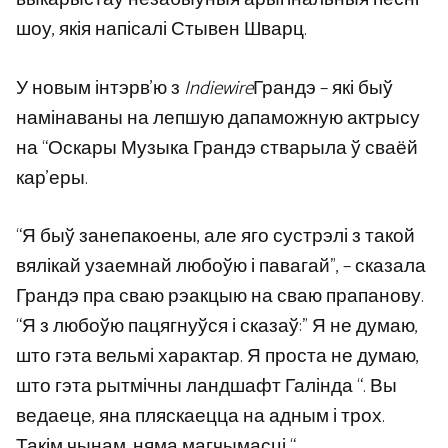
шоу, якія напісалі Стывен Шварц.
У новым інтэрв’ю з
Indiewire
Грандэ – які быў
намінаваны на лепшую дапаможную актрысу
на “Оскары Музыка Грандэ стварыла ў сваёй
кар’еры.
“Я быў занепакоены, але яго сустрэлі з такой
вялікай узаемнай любоўю і павагай”, – сказала
Грандэ пра сваю рэакцыю на сваю прапанову.
“Я з любоўю пацягнуўся і сказаў:” Я не думаю,
што гэта вельмі характар. Я проста не думаю,
што гэта рытмічны ландшафт Галінда “. Вы
ведаеце, яна пляскаецца на адным і трох.
Такім чынам, няма магчымасці “.