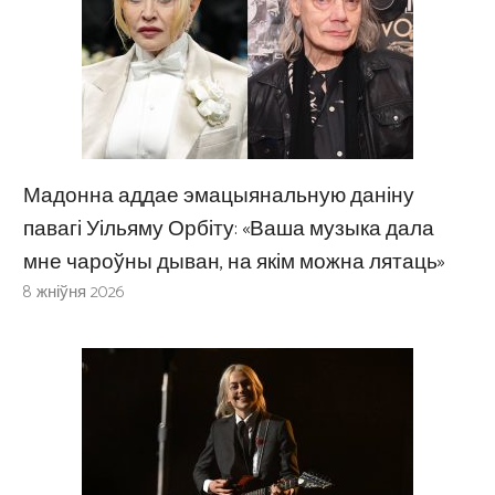
Мадонна аддае эмацыянальную даніну
павагі Уільяму Орбіту: «Ваша музыка дала
мне чароўны дыван, на якім можна лятаць»
8 жніўня 2026