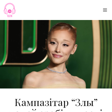
Skip
to
Me
content
Кампазітар “Злы”