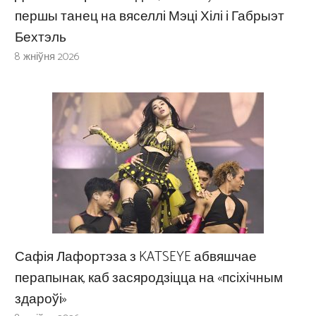
першы танец на вяселлі Мэці Хілі і Габрыэт
Бехтэль
8 жніўня 2026
Сафія Лафортэза з KATSEYE абвяшчае
перапынак, каб засяродзіцца на «псіхічным
здароўі»