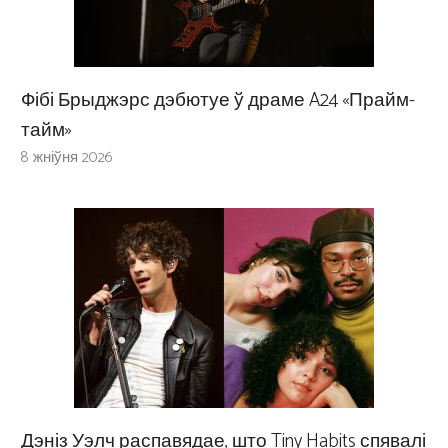
Фібі Брыджэрс дэбютуе ў драме A24 «Прайм-
тайм»
8 жніўня 2026
Дэніз Уэлч распавядае, што Tiny Habits спявалі