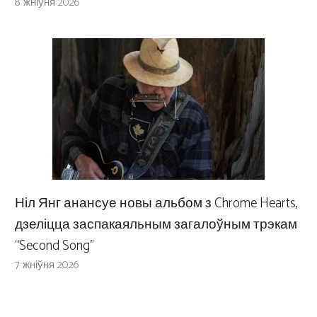
8 жніўня 2026
Ніл Янг анансуе новы альбом з Chrome Hearts,
дзеліцца заспакаяльным загалоўным трэкам
“Second Song”
7 жніўня 2026