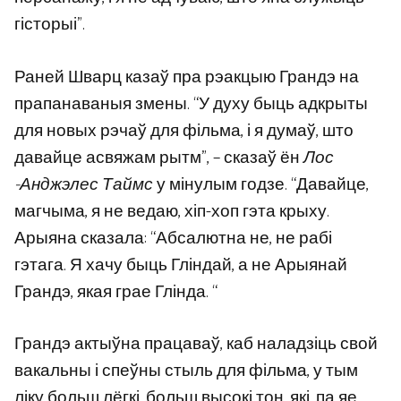
гісторыі”.
Раней Шварц казаў пра рэакцыю Грандэ на
прапанаваныя змены. “У духу быць адкрыты
для новых рэчаў для фільма, і я думаў, што
давайце асвяжам рытм”, – сказаў ён
Лос
-Анджэлес Таймс
у мінулым годзе. “Давайце,
магчыма, я не ведаю, хіп-хоп гэта крыху.
Арыяна сказала: “Абсалютна не, не рабі
гэтага. Я хачу быць Гліндай, а не Арыянай
Грандэ, якая грае Глінда. “
Грандэ актыўна працаваў, каб наладзіць свой
вакальны і спеўны стыль для фільма, у тым
ліку больш лёгкі, больш высокі тон, які, па яе