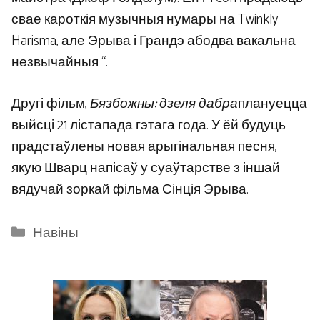
свае кароткія музычныя нумары на Twinkly
Harisma, але Эрыва і Грандэ абодва вакальна
незвычайныя “.
Другі фільм,
Бязбожны: дзеля дабра
плануецца
выйсці 21 лістапада гэтага года. У ёй будуць
прадстаўлены новая арыгінальная песня,
якую Шварц напісаў у суаўтарстве з іншай
вядучай зоркай фільма Сінція Эрыва.
Categories
Навіны