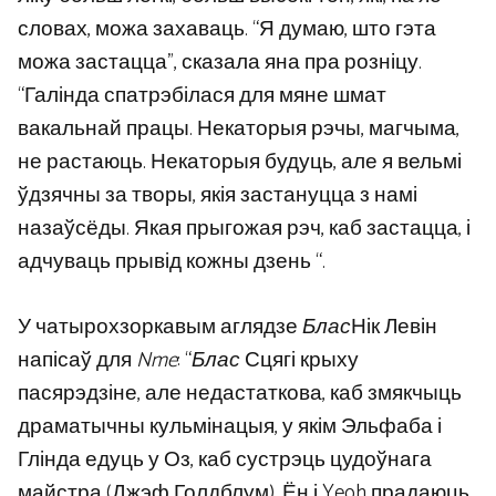
словах, можа захаваць. “Я думаю, што гэта
можа застацца”, сказала яна пра розніцу.
“Галінда спатрэбілася для мяне шмат
вакальнай працы. Некаторыя рэчы, магчыма,
не растаюць. Некаторыя будуць, але я вельмі
ўдзячны за творы, якія застануцца з намі
назаўсёды. Якая прыгожая рэч, каб застацца, і
адчуваць прывід кожны дзень “.
У чатырохзоркавым аглядзе
Блас
Нік Левін
напісаў для
Nme
: “
Блас
Сцягі крыху
пасярэдзіне, але недастаткова, каб змякчыць
драматычны кульмінацыя, у якім Эльфаба і
Глінда едуць у Оз, каб сустрэць цудоўнага
майстра (Джэф Голдблум). Ён і Yeoh прадаюць