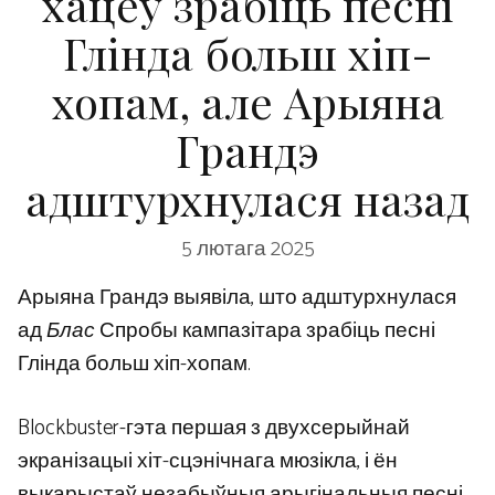
хацеў зрабіць песні
Глінда больш хіп-
хопам, але Арыяна
Грандэ
адштурхнулася назад
5 лютага 2025
Арыяна Грандэ выявіла, што адштурхнулася
ад
Блас
Спробы кампазітара зрабіць песні
Глінда больш хіп-хопам.
Blockbuster-гэта першая з двухсерыйнай
экранізацыі хіт-сцэнічнага мюзікла, і ён
выкарыстаў незабыўныя арыгінальныя песні