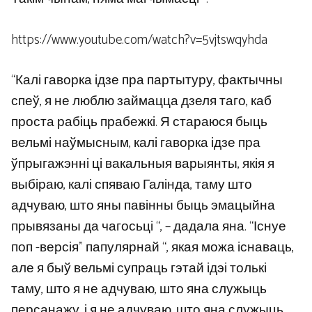
https://www.youtube.com/watch?v=5vjtswqyhda
“Калі гаворка ідзе пра партытуру, фактычны
спеў, я не люблю займацца дзеля таго, каб
проста рабіць прабежкі. Я стараюся быць
вельмі наўмысным, калі гаворка ідзе пра
ўпрыгажэнні ці вакальныя варыянты, якія я
выбіраю, калі спяваю Галінда, таму што
адчуваю, што яны павінны быць эмацыйна
прывязаны да чагосьці “, – дадала яна. “Існуе
поп -версія” папулярнай “, якая можа існаваць,
але я быў вельмі супраць гэтай ідэі толькі
таму, што я не адчуваю, што яна служыць
персанажу, і я не адчуваю, што яна служыць