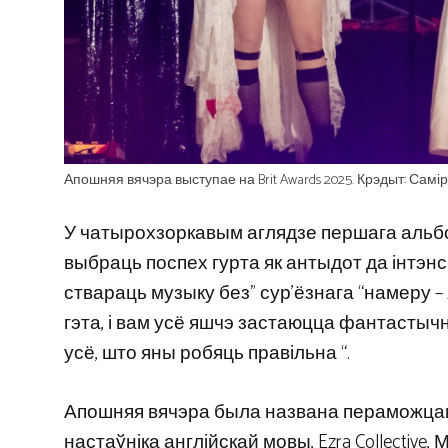
Апошняя вячэра выступае на Brit Awards 2025. Крэдыт: Самі
У чатырохзоркавым аглядзе першага альб
выбраць поспех гурта як антыдот да інтэнс
ствараць музыку без” сур’ёзнага “намеру –
гэта, і вам усё яшчэ застаюцца фантастычны
усё, што яны робяць правільна “.
Апошняя вячэра была названа пераможцам
настаўніка англійскай мовы, Ezra Collectiv