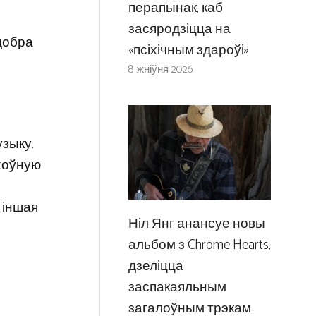
перапынак, каб
засяродзіцца на
 добра
«псіхічным здароўі»
8 жніўня 2026
узыку.
ахоўную
 іншая
Ніл Янг анансуе новы
альбом з Chrome Hearts,
дзеліцца
заспакаяльным
загалоўным трэкам