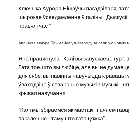
Ключыка Аурора Нішэўчы пагадзілася, пат
шырокае ўсведамленне ў галіны: “Дыскусіі 
правялі час “.
Апошняя вячэра Прымайце ўзнагароду за лепшую новую мастаку
Яна працягнула: “Калі вы запускаеце гурт,
Гэта тое, што вы любіце, але вы не думае
для сябе, вы павінны навучыцца кіраваць і
ўваходзіце ў стварэнне музыкі з музыкі – ш
крывая навучання.
“Калі мы збіраемся як мастакі і пачнем га
пакаленню – таму што гэта цяжка”.