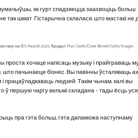
лумачыўшы, як гурт спадзяецца заахвоціць больш
не так шмат. Гістарычна склалася, што мастакі не
 на Brit Awards 2025. Крэдыт: Max Cisotti/Dave Benett/Getty Images
 вы проста хочаце напісаць музыку і прайграваць м
це, што пачынаеце бізнес. Вы павінны ўсталяваць 
м і працаўладкаваць людзей. Такім чынам, калі вы
то ў першую чаргу вельмі складана – тады ёсць уся
варыць пра гэта больш, гэта дапаможа наступнаму