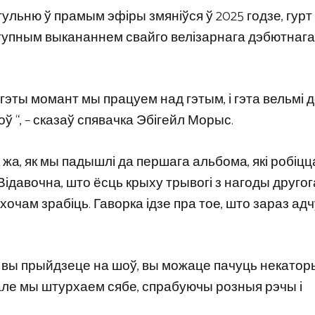
 гульню ў прамым эфіры змяніўся ў 2025 годзе, гур
ступным выкананнем свайго велізарнага дэбютнага
У гэты момант мы працуем над гэтым, і гэта вельмі 
ў “, – сказаў спявачка Эбігейл Морыс.
жа, як мы падышлі да першага альбома, які робіцц
 Відавочна, што ёсць крыху трывогі з нагоды другог
очам зрабіць. Гаворка ідзе пра тое, што зараз ад
і вы прыйдзеце на шоў, вы можаце пачуць некатор
, але мы штурхаем сябе, спрабуючы розныя рэчы і