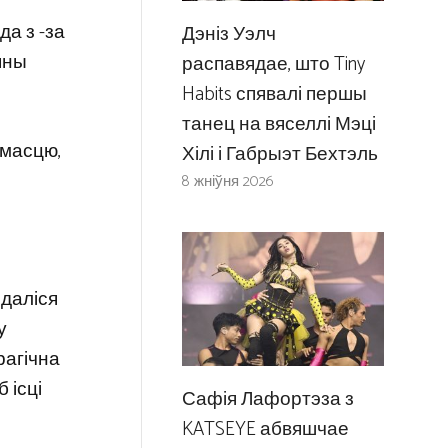
а з -за
Дэніз Уэлч
 яны
распавядае, што Tiny
Habits спявалі першы
танец на вяселлі Мэці
ымасцю,
Хілі і Габрыэт Бехтэль
8 жніўня 2026
едаліся
у
рагічна
 ісці
Сафія Лафортэза з
KATSEYE абвяшчае