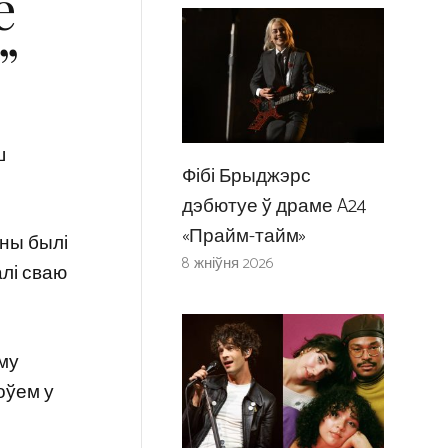
е
”
ш
Фібі Брыджэрс
дэбютуе ў драме A24
«Прайм-тайм»
ны былі
8 жніўня 2026
лі сваю
ому
роўем у