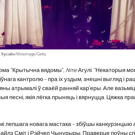
р Хусэйн/Wireimage/Getty
ома “Крытычна вядомы”,
Nme
Агулі: “Некаторыя мо
іўнага кантролю – пра іх уздым, знешні выгляд і р
 яны атрымалі ў сваёй ранняй кар’еры. Але вазьмі
я песні, якія лёгка прыняць і вярнуцца. Цяжка пра
і лепшага новага мастака – збіўшы канкурэнцыю 
e, Майлз Сміт і Рэйчел Чынурыры. Праверце поўны сп