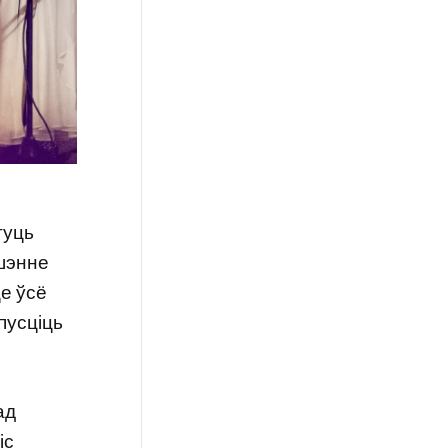
гуць
ашэнне
це ўсё
пусціць
ад
іс