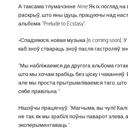
А таксама тлумачэнне
Nme
Як іх погляд на
раскрыў, што яны ідуць, працуючы над на
альбома “Prelude to Ecstasy”.
«Спадзяюся, новая музыка [is coming soon]. 
каб зноў ствараць зноў пасля гастроляў зно
“Мы набліжаемся да другога альбома гэтак 
што мы хочам зрабіць без ціску і чаканняў.
але мы проста прытрымліваемся таго, што х
сябе правільна “.
Нішэўчы працягнуў: “Магчыма, вы чулі! Кал
не так, як мы зрабілі поўны паварот злева
эксперыментаваць “.