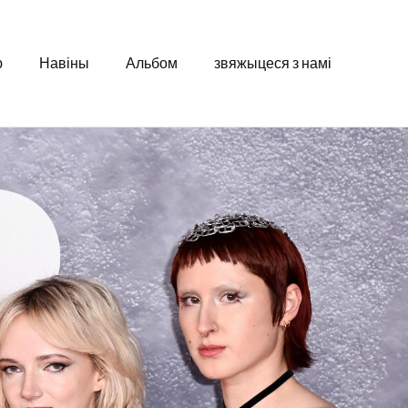
ю
Навіны
Альбом
звяжыцеся з намі