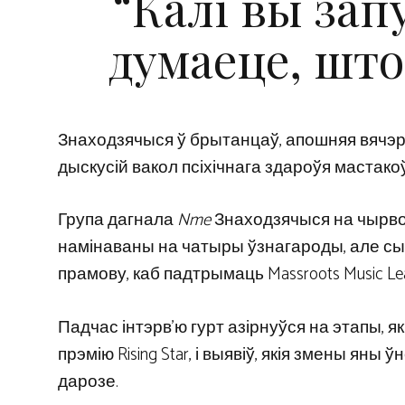
“Калі вы зап
думаеце, што
Знаходзячыся ў брытанцаў, апошняя вячэр
дыскусій вакол псіхічнага здароўя мастакоў
Група дагнала
Nme
Знаходзячыся на чырвон
намінаваны на чатыры ўзнагароды, але сы
прамову, каб падтрымаць Massroots Music Lea
Падчас інтэрв’ю гурт азірнуўся на этапы, як
прэмію Rising Star, і выявіў, якія змены ян
дарозе.