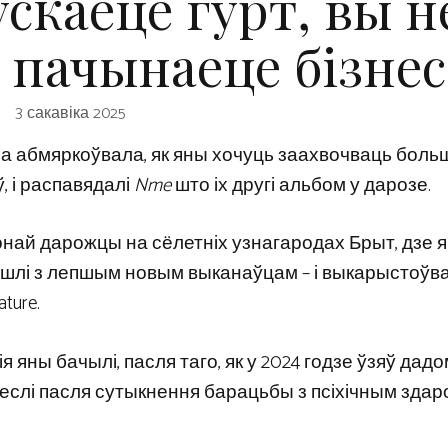
ускаеце гурт, вы н
 пачынаеце бізнес
3 сакавіка 2025
а абмяркоўвала, як яны хочуць заахвочваць боль
, і распавядалі
Nme
што іх другі альбом у дарозе.
ай дарожцы на сёлетніх узнагародах Брыт, дзе я
шлі з лепшым новым выканаўцам – і выкарыстоўва
ture.
ія яны бачылі, пасля таго, як у 2024 годзе ўзяў дад
ы ўнеслі пасля сутыкнення барацьбы з псіхічным зда