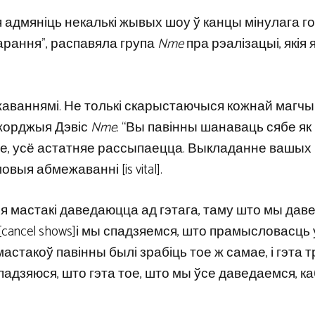
адмяніць некалькі жывых шоу ў канцы мінулага год
гарання”, распавяла група
Nme
пра рэалізацыі, якія
межаваннямі. Не толькі скарыстаючыся кожнай магч
Джорджыя Дэвіс
Nme
. “Вы павінны шанаваць сябе як
шае, усё астатняе рассыпаецца. Выкладанне вашых
овыя абмежаванні [is vital].
я мастакі даведаюцца ад гэтага, таму што мы дав
cancel shows]і мы спадзяемся, што прамысловасць 
стакоў павінны былі зрабіць тое ж самае, і гэта т
 спадзяюся, што гэта тое, што мы ўсе даведаемся, каб