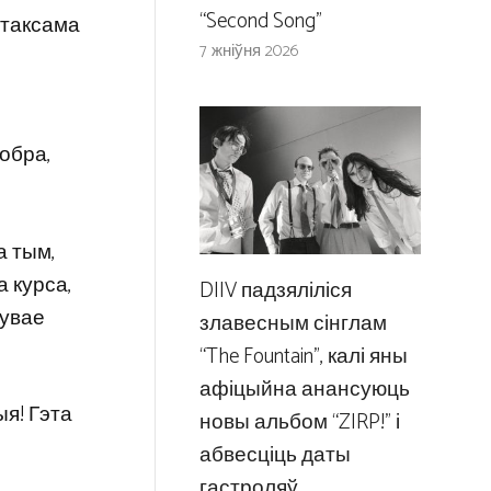
“Second Song”
т таксама
7 жніўня 2026
добра,
а тым,
а курса,
DIIV падзяліліся
чувае
злавесным сінглам
“The Fountain”, калі яны
афіцыйна анансуюць
ыя! Гэта
новы альбом “ZIRP!” і
абвесціць даты
гастроляў