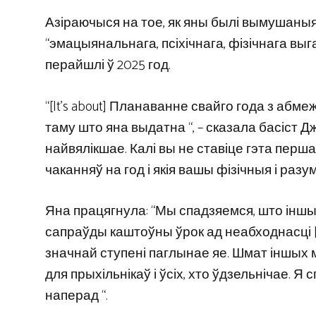
Азіраючыся на тое, як яны былі вымушаныя 
“эмацыянальнага, псіхічнага, фізічнага вы
перайшлі ў 2025 год.
“[It’s about] Планаванне свайго года з аб
таму што яна выдатна “, – сказала басіст 
найвялікшае. Калі вы не ставіце гэта пер
чаканняў на год і якія вашы фізічныя і разум
Яна працягнула: “Мы спадзяемся, што іншы
сапраўды каштоўны ўрок ад неабходнасці [
значнай ступені паглынае яе. Шмат іншых ма
для прыхільнікаў і ўсіх, хто ўдзельнічае. Я
наперад “.