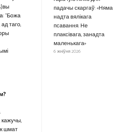
s]вы
падачы скаргаў: «Няма
а: “Божа
надта вялікага
 ад таго,
псавання. Не
воры
плаксівага, занадта
маленькага»
ымі
6 жніўня 2026
ам?
а
а кажучы,
ак шмат