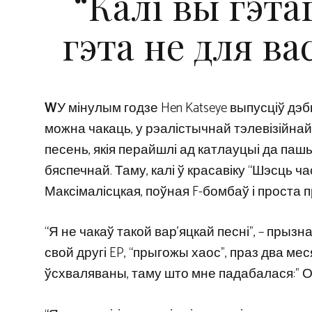
“Калі вы гэта
гэта не для ва
W
У мінулым годзе Hen Katseye выпусціў дэбю
можна чакаць, у рэалістычнай тэлевізійнай
песень, якія перайшлі ад катлауцыі да па
бяспечнай. Таму, калі ў красавіку “Шэсць ча
Максімалісцкая, поўная F-бомбаў і проста пр
“Я не чакаў такой вар’яцкай песні”, – прыз
свой другі EP, “прыгожы хаос”, праз два ме
ўсхваляваны, таму што мне падабалася:” О,