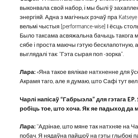
выконвала свой набор, і мы былі ў захаплен
энергіяй. Адна з магічных рэчаў пра Katseye
вельмі чыстыя [performance-wise] І ёсць стол
Было таксама асвяжальна бачыць такога мас
сябе і проста маючы гэтую бесклапотную, а
выглядалі так: “Гэта сырая поп -зорка”.
Лара:
«Яна такое вялікае натхненне для ўсё
Акрамя таго, але я думаю, што Сафі тут вел
Чарлі напісаў “Габрыэла” для гэтага EP. 
робіць тое, што хоча. Як яе падыход да 
Лара:
“Адзінае, што мяне так натхняе на Ча
побач. Я нядаўна пайшоў на гэты глыбокі п