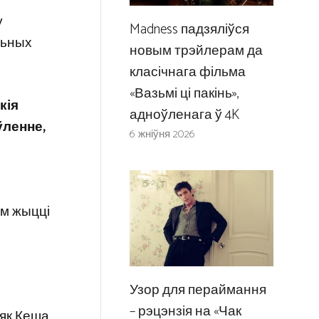
у
Madness падзяліўся
льных
новым трэйлерам да
класічнага фільма
«Вазьмі ці пакінь»,
кія
адноўленага ў 4K
ўленне,
6 жніўня 2026
ым жыцці
Узор для пераймання
– рэцэнзія на «Чак
 як Кеша