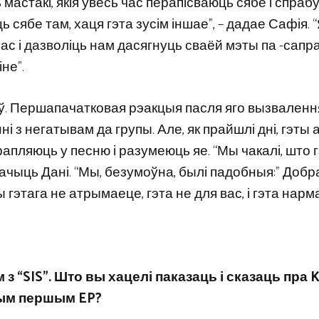
ць мастакі, якія ўвесь час перапісваюць сябе і спра
 сябе там, хаця гэта зусім іншае”, – дадае Сафія. 
нас і дазволіць нам дасягнуць сваёй мэты па -сап
не”.
ыбыў. Першапачатковая рэакцыя пасля яго вызвален
 з негатывам да групы. Але, як прайшлі дні, гэты 
апляюць у песню і разумеюць яе. “Мы чакалі, што 
мачыць Дані. “Мы, безумоўна, былі падобныя:” Добра
ы гэтага не атрымаеце, гэта не для вас, і гэта нарма
з “SIS”. Што вы хацелі паказаць і сказаць пра 
этым першым EP?