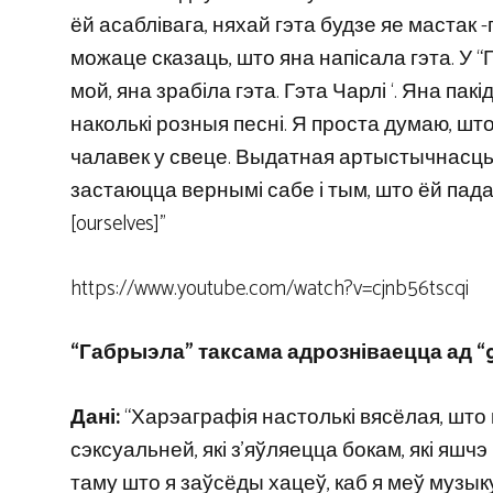
ёй асаблівага, няхай гэта будзе яе мастак -п
можаце сказаць, што яна напісала гэта. У
мой, яна зрабіла гэта. Гэта Чарлі ‘. Яна пак
наколькі розныя песні. Я проста думаю, шт
чалавек у свеце. Выдатная артыстычнасць і
застаюцца вернымі сабе і тым, што ёй пад
[ourselves]”
https://www.youtube.com/watch?v=cjnb56tscqi
“Габрыэла” таксама адрозніваецца ад “gn
Дані:
“Харэаграфія настолькі вясёлая, што гэ
сэксуальней, які з’яўляецца бокам, які яшчэ 
таму што я заўсёды хацеў, каб я меў музы