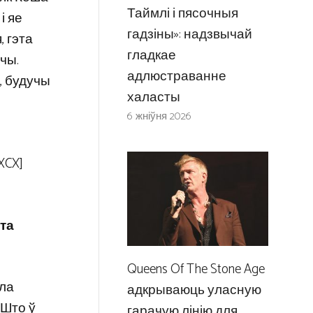
Таймлі і пясочныя
і яе
гадзіны»: надзвычай
, гэта
гладкае
очы.
адлюстраванне
, будучы
халасты
6 жніўня 2026
XCX]
ста
Queens Of The Stone Age
ыла
адкрываюць уласную
 Што ў
гарачую лінію для