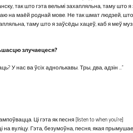
анску, так што гэта вельмі захапляльна, таму што 
яваю на маёй роднай мове. Не так шмат людзей, што
хапляльна, таму што я заўсёды хацеў, каб я меў му
ольшасцю злучаецеся?
ць? У нас ва ўсіх аднолькавы. Тры, два, адзін …”
оўвацца. Ці гэта як песня [listen to when you’re]
і на вуліцу. Гэта, безумоўна, песня, якая прымушае 