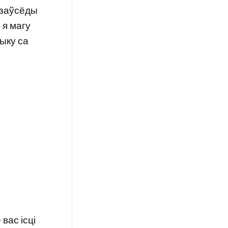
я заўсёды
 я магу
зыку са
вас ісці