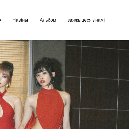
ю
Навіны
Альбом
звяжыцеся з намі