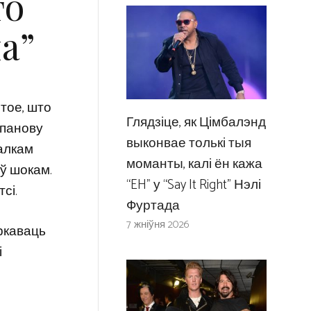
то
на”
 тое, што
Глядзіце, як Цімбалэнд
апанову
выконвае толькі тыя
цалкам
моманты, калі ён кажа
аў шокам.
“EH” у “Say It Right” Нэлі
сі.
Фуртада
7 жніўня 2026
ркаваць
і