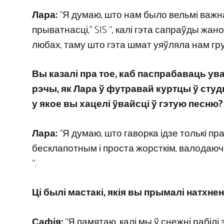
Лара:
“Я думаю, што нам было вельмі важна
прыватнасці,” SIS “, калі гэта сапраўды жа
любах, таму што гэта шмат уяўляла нам групу
Вы казалі пра тое, каб паспрабаваць ув
рэчы, як Лара ў футравай куртцы ў студ
у якое вы хацелі ўвайсці ў гэтую песню?
Лара:
“Я думаю, што гаворка ідзе толькі пр
бесклапотным і проста жорсткім, валодаюч
“.
Ці былі мастакі, якія вы прымалі натхн
Сафія:
“Я памятаю, калі мы ў снежні рабілі 