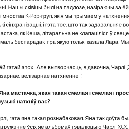
ні. Нашы сківіцы былі на падлозе, назіраючы за ёй 
 і мноства K-Pop-груп, якія мы прымаем у натхнення
ькі сінхранізацыі, і гэта тое, што так задавальняе в
така, як Кеша, літаральна не клапаціліся ў свеце
маль беспарадак, пра якую толькі казала Лара. Мы
й гэтай эпохі. Але вытворчасць, відавочна, Чарлі [
ізарнае, велізарнае натхненне “.
Яна мастачка, якая такая смелая і смелая і про
музыкі натхніў вас?
рлі, гэта яна такая рознабаковая. Яна так доўга б
агружэнне ўсіх яе альбомаў і эвалюцыю Чарлі XCX.