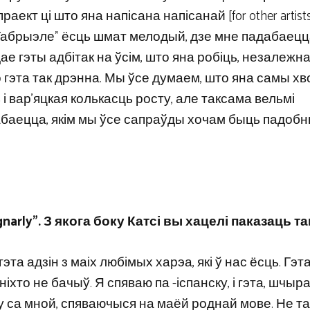
раект ці што яна напісана напісанай [for other artist
 “Габрыэле” ёсць шмат мелодый, дзе мне падабаецц
ідае гэты адбітак на ўсім, што яна робіць, незалежна
о гэта так дрэнна. Мы ўсе думаем, што яна самы х
 вар’яцкая колькасць росту, але таксама вельмі
абаецца, якім мы ўсе сапраўды хочам быць падобн
arly”. З якога боку Катсі вы хацелі паказаць т
та адзін з маіх любімых харэа, які ў нас ёсць. Гэт
ніхто не бачыў. Я спяваю па -іспанску, і гэта, шчыр
ку са мной, спяваючыся на маёй роднай мове. Не т