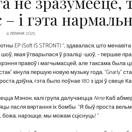
га не зразумееце, 
с – і гэта нармаль
4 ліпеня 2025
тны EP (Soft IS STRONT) “, здавалася, што менавіта
 шоў, якая ўтварылася ў рэаліці -шоў, – першае пр
шырэння правоў і магчымасцей, але таксама была 
стак” кінула першую новую музыку года, “Gnarly” ст
оста дзіўна, гэта было поўнае 180 з ідэі ў свеце Кат
наецца Мэнон, калі група далучаецца
Nme
Каб абме
сяцы пасля вяртання іх бомбы. “Я быў проста вельм
 божа, нарэшце, мы можам сціснуць! “