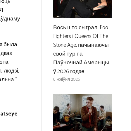
буюць
“Я
раўднаму
Вось што сыгралі Foo
Fighters і Queens Of The
ня была
Stone Age, пачынаючы
адказ
свой тур па
гэта
Паўночнай Амерыцы
, людзі,
ў 2026 годзе
льна “.
6 жніўня 2026
Katseye