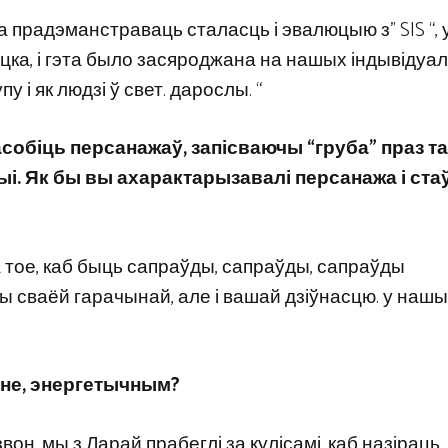
 прадэманстраваць сталасць і эвалюцыю з” SIS “, 
ноцка, і гэта было засяроджана на нашых індывідуа
 і як людзі ў свет. дарослы. “
асобіць персанажаў, запісваючы “груба” праз та
ыі. Як бы вы ахарактарызавалі персанажа і ста
а тое, каб быць сапраўды, сапраўды, сапраўды
ы сваёй гарачынай, але і вашай дзіўнасцю. у наш
енне, энергетычным?
звон, мы з Ларай прабеглі за кулісамі, каб назіраць,