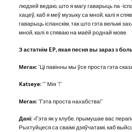
людзей ведаю, што я магу гаварыць па -ісп
хацеў, каб я меў музыку са мной, калі я сп
гаварыць іспанскім, так што гэта вельмі за
мной, калі я спяваю на маёй роднай мове.
З астатнім EP, якая песня вы зараз з б
Меган:
“Ці павінны мы ўсе проста гэта сказа
Katseye:
“” Мія “!”
Меган:
“Гэта проста нахабства!”
Дані:
«Гэта як у клубе, прымушае вас перапамп
Рыхтуйцеся са сваімі дзяўчатамі, каб выйсц