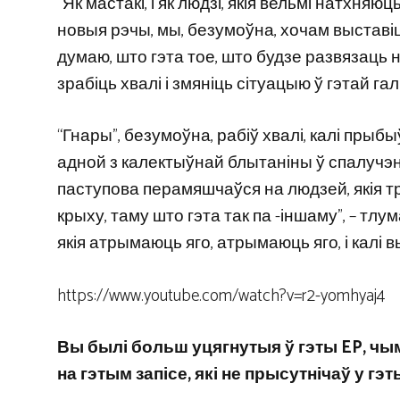
“Як мастакі, і як людзі, якія вельмі натхняю
новыя рэчы, мы, безумоўна, хочам выставіць
думаю, што гэта тое, што будзе развязаць 
зрабіць хвалі і змяніць сітуацыю ў гэтай галі
“Гнары”, безумоўна, рабіў хвалі, калі пр
адной з калектыўнай блытаніны ў спалучэнні
паступова перамяшчаўся на людзей, якія тр
крыху, таму што гэта так па -іншаму”, – тлу
якія атрымаюць яго, атрымаюць яго, і калі в
https://www.youtube.com/watch?v=r2-yomhyaj4
Вы былі больш уцягнутыя ў гэты EP, чым 
на гэтым запісе, які не прысутнічаў у г