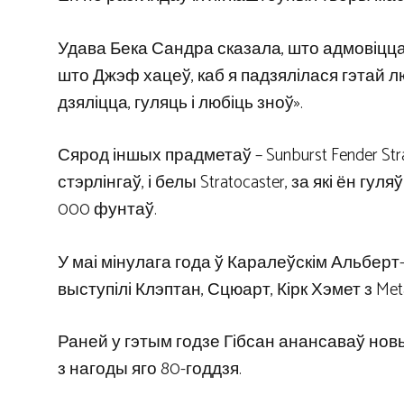
Удава Бека Сандра сказала, што адмовіцца 
што Джэф хацеў, каб я падзялілася гэтай л
дзяліцца, гуляць і любіць зноў».
Сярод іншых прадметаў – Sunburst Fender Str
стэрлінгаў, і белы Stratocaster, за які ён гул
000 фунтаў.
У маі мінулага года ў Каралеўскім Альберт
выступілі Клэптан, Сцюарт, Кірк Хэмет з Meta
Раней у гэтым годзе Гібсан анансаваў новы L
з нагоды яго 80-годдзя.