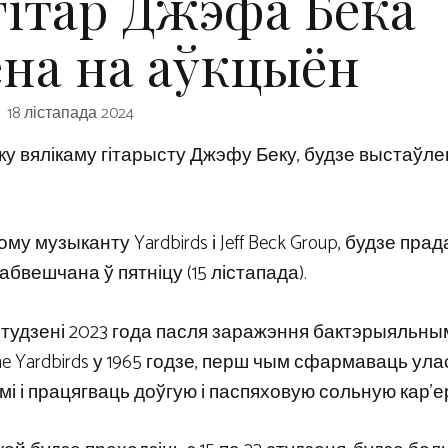
гітар Джэфа Бека
ена на аўкцыён
18 лістапада 2024
ыку вялікаму гітарысту Джэфу Беку, будзе выстаўле
у музыканту Yardbirds і Jeff Beck Group, будзе пра
абвешчана ў пятніцу (15 лістапада).
 студзені 2023 года пасля заражэння бактэрыяльны
he Yardbirds у 1965 годзе, перш чым сфармаваць ул
мі і працягваць доўгую і паспяховую сольную кар’е