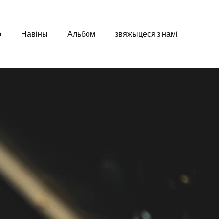
ю
Навіны
Альбом
звяжыцеся з намі