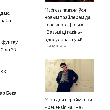
Madness падзяліўся
едаю,
новым трэйлерам да
трэба
класічнага фільма
«Вазьмі ці пакінь»,
адноўленага ў 4K
00 фунтаў
6 жніўня 2026
00 да 30
кіх
нар Бека
Узор для пераймання
– рэцэнзія на «Чак