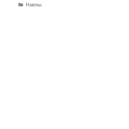
Categories
Навіны