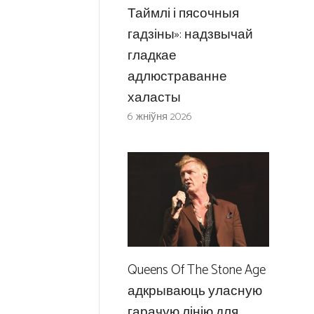
Таймлі і пясочныя
гадзіны»: надзвычай
гладкае
адлюстраванне
халасты
6 жніўня 2026
Queens Of The Stone Age
адкрываюць уласную
гарачую лінію для