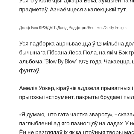
Усяго ў калекцыі Джэфа Бека, аўкцыён па як
прадметаў. Азнаёмцеся з калекцыяй тут.
Джэф Бек КРЭДЫТ: Дэвід Рэдферн/Redferns/Getty Images
Уся падборка ацэньваецца ў 1,3 мільёна дол
бычынага Гібсана Леса Пола, на якім Бэк гра
альбома “Blow By Blow” 1975 года. Чакаецца
фунтаў.
Амелія Уокер, кіраўнік аддзела прыватных і 
прыгожы інструмент, пакрыты брудам і пыл
«Я думаю, што гэта частка звароту», – сказал
паглыбленні ад яго пазногцяў на ладах. У не
Ён не разглядаў іх як каштоўныя творы мас