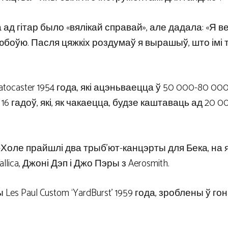
ад гітар было «вялікай справай», але дадала: «Я в
юбоўю. Пасля цяжкіх роздумаў я вырашыў, што імі 
atocaster 1954 года, які ацэньваецца ў 50 000-80 0
яў 16 гадоў, які, як чакаецца, будзе каштаваць ад 20 0
-Холе прайшлі два трыб’ют-канцэрты для Бека, на я
llica, Джоні Дэп і Джо Пэры з Aerosmith.
es Paul Custom ‘YardBurst’ 1959 года, зроблены ў го