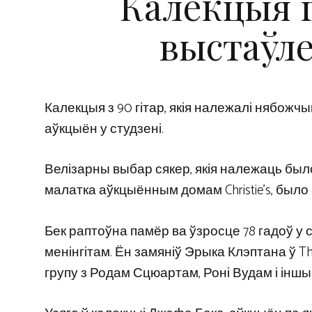
Калекцыя 
выстаўл
Калекцыя з 90 гітар, якія належалі нябожч
аўкцыён у студзені.
Велізарны выбар сякер, якія належаць былом
малатка аўкцыённым домам Christie’s, было 
Бек раптоўна памёр ва ўзросце 78 гадоў у
менінгітам. Ён замяніў Эрыка Клэптана ў T
групу з Родам Сцюартам, Роні Вудам і іншы