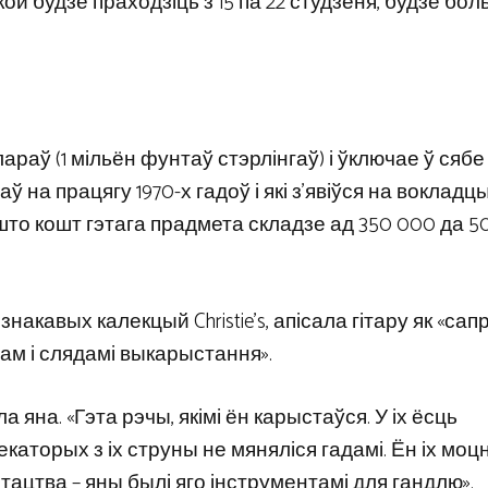
ой будзе праходзіць з 15 па 22 студзеня, будзе бол
араў (1 мільён фунтаў стэрлінгаў) і ўключае ў сябе
ў на працягу 1970-х гадоў і які з’явіўся на вокладцы
, што кошт гэтага прадмета складзе ад 350 000 да 
знакавых калекцый Christie’s, апісала гітару як «са
ам і слядамі выкарыстання».
а яна. «Гэта рэчы, якімі ён карыстаўся. У іх ёсць
каторых з іх струны не мяняліся гадамі. Ён іх моцн
тацтва – яны былі яго інструментамі для гандлю».