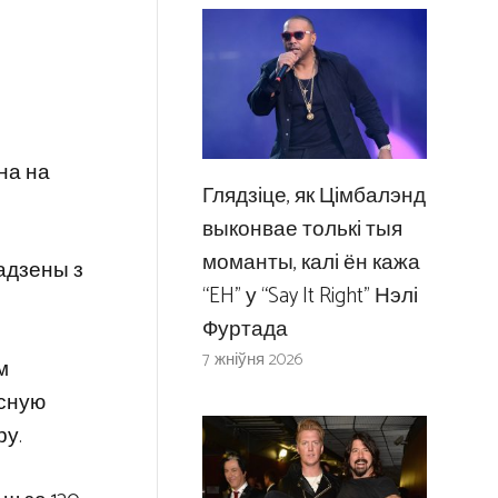
на на
Глядзіце, як Цімбалэнд
выконвае толькі тыя
моманты, калі ён кажа
дадзены з
“EH” у “Say It Right” Нэлі
Фуртада
7 жніўня 2026
м
асную
ру.