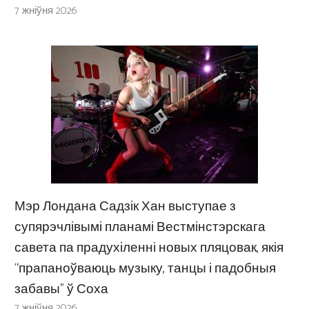
7 жніўня 2026
Мэр Лондана Садзік Хан выступае з
супярэчлівымі планамі Вестмінстэрскага
савета па прадухіленні новых пляцовак, якія
“прапаноўваюць музыку, танцы і падобныя
забавы” ў Соха
7 жніўня 2026