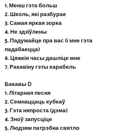
1. Менш гэта больш
2. Школь, які разбурае
3. Самая яркая зорка
4. Не здзіўлены
5. Падумайце пра вас (і мне гэта
падабаецца)
6. Цяжкія часы дашліце мне
7. Ракавіну гэты карабель
Бакавы D
1. Літарная песня
2. Семнаццаць кубкаў
3. Гэта няпроста (дэма)
4. Зноў запусціце
5. Людзям патрэбна святло