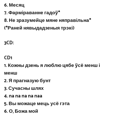
6. Месяц
7. Фарміраванне гадоў*
8. Не зразумейце мяне няправільна*
(*Раней нявыдадзеныя трэкі)
3CD:
CD1
1. Кожны дзень я люблю цябе ўсё менш і
менш
2. Я прагназую бунт
3. Сучасны шлях
4. na na na na naa
5. Вы можаце мець усё гэта
6. О, Божа мой