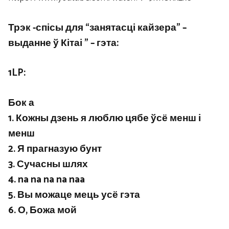
Трэк -спісы для “занятасці кайзера” –
выданне ў Кітаі ” – гэта:
1LP:
Бок а
1. Кожны дзень я люблю цябе ўсё менш і
менш
2. Я прагназую бунт
3. Сучасны шлях
4. na na na na naa
5. Вы можаце мець усё гэта
6. О, Божа мой