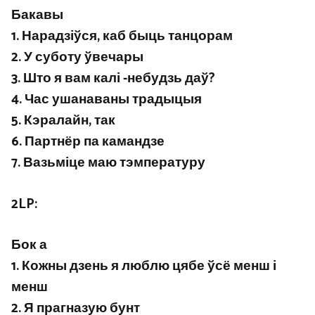
Бакавы
1. Нарадзіўся, каб быць танцорам
2. У суботу ўвечары
3. Што я вам калі -небудзь даў?
4. Час ушанаваны традыцыя
5. Кэралайн, так
6. Партнёр па камандзе
7. Вазьміце маю тэмпературу
2LP:
Бок а
1. Кожны дзень я люблю цябе ўсё менш і
менш
2. Я прагназую бунт