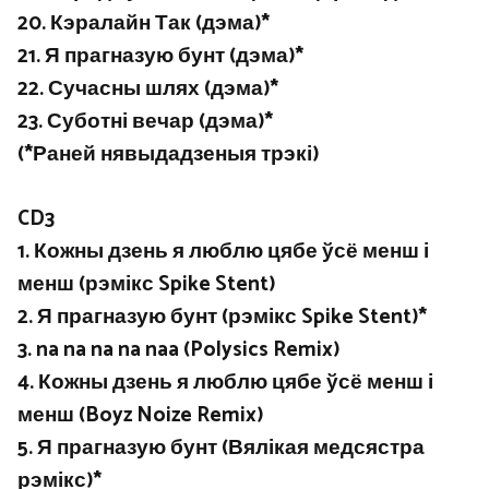
20. Кэралайн Так (дэма)*
21. Я прагназую бунт (дэма)*
22. Сучасны шлях (дэма)*
23. Суботні вечар (дэма)*
(*Раней нявыдадзеныя трэкі)
CD3
1. Кожны дзень я люблю цябе ўсё менш і
менш (рэмікс Spike Stent)
2. Я прагназую бунт (рэмікс Spike Stent)*
3. na na na na naa (Polysics Remix)
4. Кожны дзень я люблю цябе ўсё менш і
менш (Boyz Noize Remix)
5. Я прагназую бунт (Вялікая медсястра
рэмікс)*