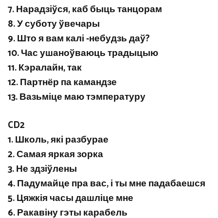
7. Нарадзіўся, каб быць танцорам
8. У суботу ўвечары
9. Што я вам калі -небудзь даў?
10. Час ушаноўваюць традыцыю
11. Кэралайн, так
12. Партнёр па камандзе
13. Вазьміце маю тэмпературу
CD2
1. Школь, які разбурае
2. Самая яркая зорка
3. Не здзіўлены
4. Падумайце пра вас, і ты мне падабаешся
5. Цяжкія часы дашліце мне
6. Ракавіну гэты карабель