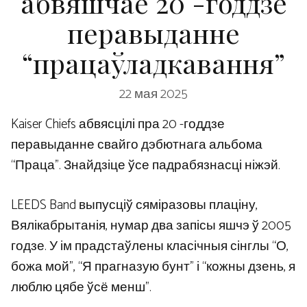
абвяшчае 20 -годдзе
перавыданне
“працаўладкавання”
22 мая 2025
Kaiser Chiefs абвясцілі пра 20 -годдзе
перавыданне свайго дэбютнага альбома
“Праца”. Знайдзіце ўсе падрабязнасці ніжэй.
LEEDS Band выпусціў сяміразовы плаціну,
Вялікабрытанія, нумар два запісы яшчэ ў 2005
годзе. У ім прадстаўлены класічныя сінглы “О,
божа мой”, “Я прагназую бунт” і “кожны дзень, я
люблю цябе ўсё менш”.