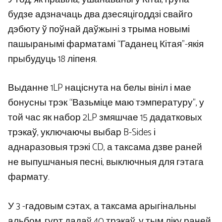
будзе адзначаць два дзесяцігоддзі свайго
дэбюту ў поўнай даўжыні з трыма новымі
пашыранымі фарматамі “Гаданец Кітая”-якія
прыбудуць 18 ліпеня.
Выданне 1LP націснута на белы вініл і мае
бонусны трэк “Вазьміце маю тэмпературу”, у
той час як набор 2LP змяшчае 15 дадатковых
трэкаў, уключаючы выбар B-Sides і
аднаразовыя трэкі CD, а таксама дзве раней
не выпушчаныя песні, выключныя для гэтага
фармату.
У 3 -гадовым сэтах, а таксама арыгінальны
альбом, гурт дадаў 40 трэкаў, у тым ліку раней