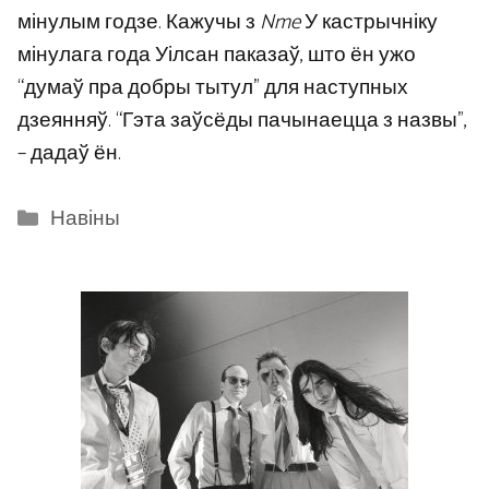
мінулым годзе. Кажучы з
Nme
У кастрычніку
мінулага года Уілсан паказаў, што ён ужо
“думаў пра добры тытул” для наступных
дзеянняў. “Гэта заўсёды пачынаецца з назвы”,
– дадаў ён.
Categories
Навіны