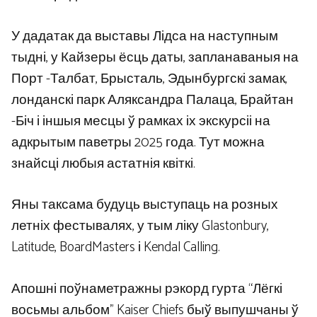
У дадатак да выставы Лідса на наступным
тыдні, у Кайзеры ёсць даты, запланаваныя на
Порт -Талбат, Брысталь, Эдынбургскі замак,
лонданскі парк Аляксандра Палаца, Брайтан
-Біч і іншыя месцы ў рамках іх экскурсіі на
адкрытым паветры 2025 года. Тут можна
знайсці любыя астатнія квіткі.
Яны таксама будуць выступаць на розных
летніх фестывалях, у тым ліку Glastonbury,
Latitude, BoardMasters і Kendal Calling.
Апошні поўнаметражны рэкорд гурта “Лёгкі
восьмы альбом” Kaiser Chiefs быў выпушчаны ў