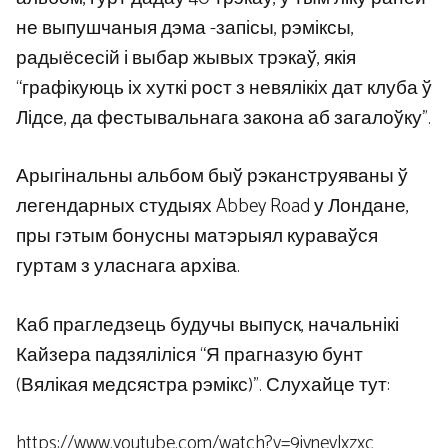
не выпушчаныя дэма -запісы, рэміксы,
радыёсесій і выбар жывых трэкаў, якія
“графікуюць іх хуткі рост з невялікіх дат клуба ў
Лідсе, да фестывальнага закона аб загалоўку”.
Арыгінальны альбом быў рэканструяваны ў
легендарных студыях Abbey Road у Лондане,
пры гэтым бонусны матэрыял кураваўся
гуртам з уласнага архіва.
Каб прагледзець будучы выпуск, начальнікі
Кайзера падзяліліся “Я прагназую бунт
(Вялікая медсястра рэмікс)”. Слухайце тут:
https://www.youtube.com/watch?v=9ivnevlxzxc