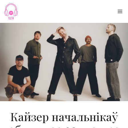
Skip
to
Me
content
Кайзер начальнікаў