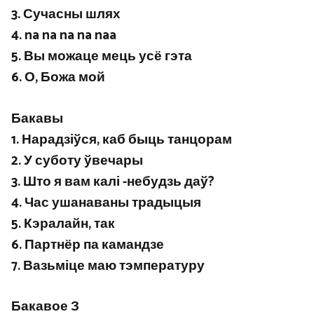
3. Сучасны шлях
4. na na na na naa
5. Вы можаце мець усё гэта
6. О, Божа мой
Бакавы
1. Нарадзіўся, каб быць танцорам
2. У суботу ўвечары
3. Што я вам калі -небудзь даў?
4. Час ушанаваны традыцыя
5. Кэралайн, так
6. Партнёр па камандзе
7. Вазьміце маю тэмпературу
Бакавое З