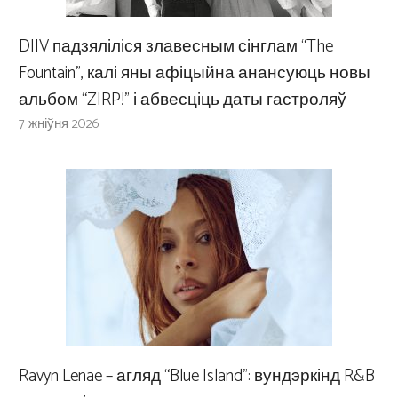
DIIV падзяліліся злавесным сінглам “The
Fountain”, калі яны афіцыйна анансуюць новы
альбом “ZIRP!” і абвесціць даты гастроляў
7 жніўня 2026
Ravyn Lenae – агляд “Blue Island”: вундэркінд R&B