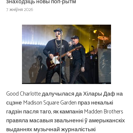
знаходзіць новы поп-рытм
7 жніўня 2026
Good Charlotte далучылася да Хілары Даф на
сцэне Madison Square Garden праз некалькі
гадзін пасля таго, як кампанія Madden Brothers
правяла масавыя звальненні ў амерыканскіх
выданнях музычнай журналістыкі