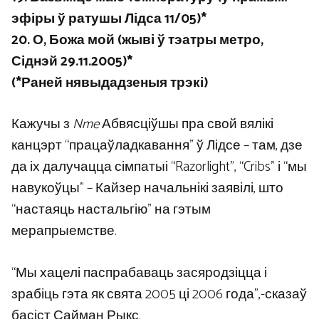
эфіры ў ратушы Лідса 11/05)*
20. О, Божа мой (жыві ў тэатры метро, ​​
Сіднэй 29.11.2005)*
(*Раней нявыдадзеныя трэкі)
Кажучы з
Nme
Абвясціўшы пра свой вялікі
канцэрт “працаўладкавання” ў Лідсе – там, дзе
да іх далучацца сімпатыі “Razorlight”, “Cribs” і “мы
навукоўцы” – Кайзер начальнікі заявілі, што
“настаяць настальгію” на гэтым
мерапрыемстве.
“Мы хацелі паспрабаваць засяродзіцца і
зрабіць гэта як свята 2005 ці 2006 года”,-сказаў
басіст Сайман Рыкс.