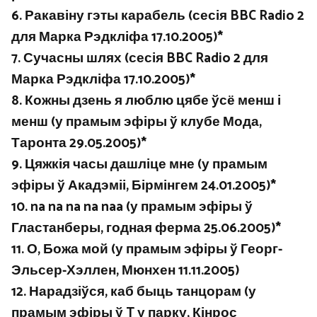
6. Ракавіну гэты карабель (сесія BBC Radio 2
для Марка Рэдкліфа 17.10.2005)*
7. Сучасны шлях (сесія BBC Radio 2 для
Марка Рэдкліфа 17.10.2005)*
8. Кожны дзень я люблю цябе ўсё менш і
менш (у прамым эфіры ў клубе Мода,
Таронта 29.05.2005)*
9. Цяжкія часы дашліце мне (у прамым
эфіры ў Акадэміі, Бірмінгем 24.01.2005)*
10. na na na na naa (у прамым эфіры ў
Гластанберы, годная ферма 25.06.2005)*
11. О, Божа мой (у прамым эфіры ў Георг-
Эльсер-Хэллен, Мюнхен 11.11.2005)
12. Нарадзіўся, каб быць танцорам (у
прамым эфіры ў T у парку, Кінрос