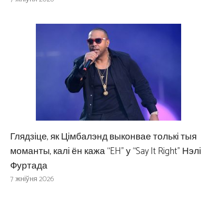
Глядзіце, як Цімбалэнд выконвае толькі тыя
моманты, калі ён кажа “EH” у “Say It Right” Нэлі
Фуртада
7 жніўня 2026