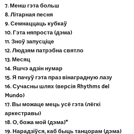
7. Менш гэта больш
8. Літарная песня
9. Семнаццаць кубкаў
10. Гэта няпроста (дэма)
11. Зноў запусціце
12. Людзям патрэбна святло
13. Месяц
14. Яшчэ адзін нумар
15. Я пачуў гэта праз вінаградную лазу
16. Сучасны шлях (версія Rhythms del
Mundo)
17. Вы можаце мець усё гэта (лёгкі
аркестравы)
18. О, божа мой (дэма)*
19. Нарадзіўся, каб быць танцорам (дэма)