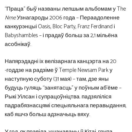
“Праца” быў названы лепшым альбомам у The
Nme
Узнагароды 2006 года – Пераадоленне
канкурэнцыі Oasis, Bloc Party, Franz Ferdinand і
Babyshambles – і прадаў больш за 2,1 мільёна
асобнікаў.
Напярэдадні іх велізарнага канцэрта на 20
-годдзе на радзіме ў Temple Newsam Park у
наступную суботу (31 мая) – там, дзе яны
будуць гуляць “занятасць” у поўным аб’ёме –
Рыкі Уілсан і супрацоўніцтва. падзяліліся
падрабязнасцямі спецыяльнага перавыдання,
каб яшчэ больш адзначыць вяху.
У год, як правіла, ушанаваны ў Кітаі, група