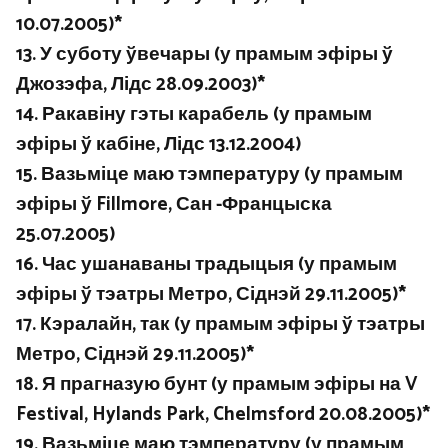
10.07.2005)*
13. У суботу ўвечары (у прамым эфіры ў
Джозэфа, Лідс 28.09.2003)*
14. Ракавіну гэты карабель (у прамым
эфіры ў кабіне, Лідс 13.12.2004)
15. Вазьміце маю тэмпературу (у прамым
эфіры ў Fillmore, Сан -Францыска
25.07.2005)
16. Час ушанаваны традыцыя (у прамым
эфіры ў тэатры Метро, ​​Сіднэй 29.11.2005)*
17. Кэралайн, так (у прамым эфіры ў тэатры
Метро, ​​Сіднэй 29.11.2005)*
18. Я прагназую бунт (у прамым эфіры на V
Festival, Hylands Park, Chelmsford 20.08.2005)*
19. Вазьміце маю тэмпературу (у прамым