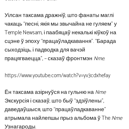
Уілсан таксама дражніў, што фанаты маглі
чакаць “песні, якія мы звычайна не гуляем” у
Temple Newsam, і паабяцаў некалькі кіўкоў на
сцэне ў эпоху “працаўладкавання”. “Барада
сыходзіць, і падводка для вачэй
працягваецца”, – сказаў фронтмэн
Nme
.
https://www.youtube.com/watch?v=yv3cdxhefay
Ён таксама азірнуўся на гульню на
Nme
Экскурсія і сказаў, што быў “здзіўлены”,
даведаўшыся, што “працаўладкаванне”
атрымала найлепшы прыз альбома ў The
Nme
Узнагароды.