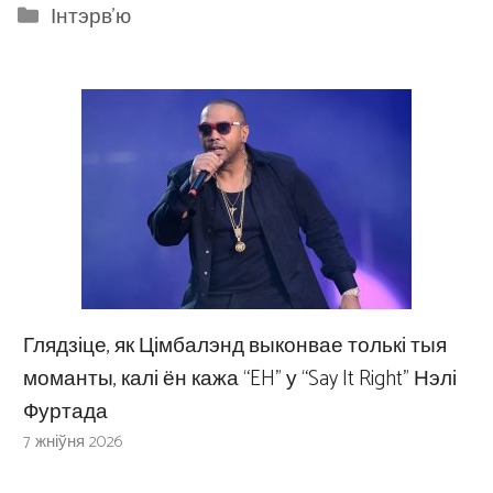
Categories
Інтэрв'ю
Глядзіце, як Цімбалэнд выконвае толькі тыя
моманты, калі ён кажа “EH” у “Say It Right” Нэлі
Фуртада
7 жніўня 2026