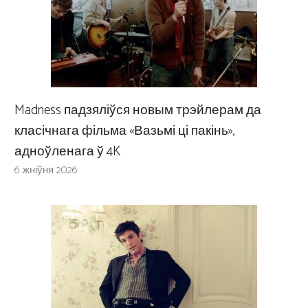
Madness падзяліўся новым трэйлерам да
класічнага фільма «Вазьмі ці пакінь»,
адноўленага ў 4K
6 жніўня 2026