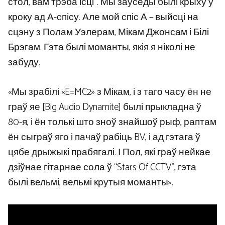
стол, вам трэба ісці”. Мы заўсёды былі крыху ў
кроку ад А-спісу. Але мой спіс А – выйсці на
сцэну з Полам Уэлерам, Мікам Джонсам і Білі
Брэгам. Гэта былі моманты, якія я ніколі не
забуду.
«Мы зрабілі «E=MC2» з Мікам, і з таго часу ён не
граў яе [Big Audio Dynamite] былі прыкладна ў
80-я, і ён толькі што зноў знайшоў рыф, раптам
ён сыграў яго і пачаў рабіць BV, і ад гэтага ў
цябе дрыжыкі прабягалі. І Пол, які граў нейкае
дзіўнае гітарнае сола ў “Stars Of CCTV”, гэта
былі вельмі, вельмі крутыя моманты».