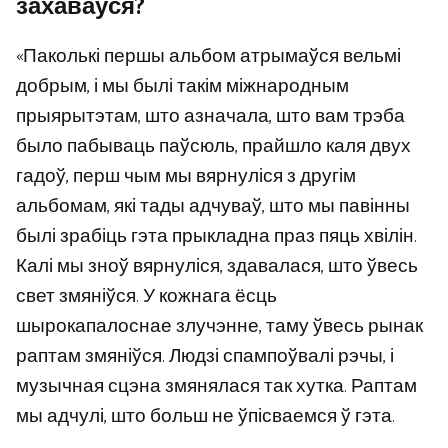
захаваўся?
«Паколькі першы альбом атрымаўся вельмі
добрым, і мы былі такім міжнародным
прыярытэтам, што азначала, што вам трэба
было пабываць паўсюль, прайшло каля двух
гадоў, перш чым мы вярнуліся з другім
альбомам, які тады адчуваў, што мы павінны
былі зрабіць гэта прыкладна праз пяць хвілін.
Калі мы зноў вярнуліся, здавалася, што ўвесь
свет змяніўся. У кожнага ёсць
шырокапалоснае злучэнне, таму ўвесь рынак
раптам змяніўся. Людзі спампоўвалі рэчы, і
музычная сцэна змянялася так хутка. Раптам
мы адчулі, што больш не ўпісваемся ў гэта.