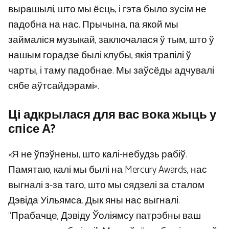
вырашылі, што мы ёсць, і гэта было зусім не
падобна на нас. Прычына, па якой мы
займаліся музыкай, заключалася ў тым, што ў
нашым горадзе былі клубы, якія трапілі ў
чарты, і таму падобнае. Мы заўсёды адчувалі
сябе аўтсайдэрамі».
Ці адкрылася для вас вока жыць у
спісе А?
«Я не ўпэўнены, што калі-небудзь рабіў.
Памятаю, калі мы былі на Mercury Awards, нас
выгналі з-за таго, што мы сядзелі за сталом
Дэвіда Уільямса. Дык яны нас выгналі.
“Прабачце, Дэвіду Ўоліямсу патрэбны ваш