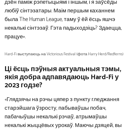
дзён паміж рэпетыцыямі і іншым, і я заўсёды
любіў сінтэзатары. Маім першым каханнем
была The Human League, таму ў ёй ёсць яшчэ
некалькі сінтэзаў. Гэта падыходзіць? Здаецца,
працуе».
Hard-Fi выступаюць на Victorious Festival (фота Harry Herd/Redferns)
Ці ёсць пэўныя актуальныя тэмы,
якія добра адпавядаюць Hard-Fi у
2023 годзе?
«Глядзячы на ​​​​рэчы цяпер з пункту гледжання
старэйшага ўзросту, пабываўшы побач,
пабачыўшы некалькі рэчаў, атрымаўшы
некалькі жыццёвых урокаў. Маючы дзяцей, вы