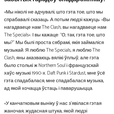
«Мы ніколі не адчувалі, што гэта тое, што мы
спрабавалі сказаць. А потым людзі кажуць: «Вы
нагадваеце нам The Clash, вы нагадваеце нам
The Specials». І вы кажаце: “О, так, гэта тое, што
мы?” Мы былі проста сябрамі, якія займаліся
музыкай. Я люблю The Specials, я люблю The
Clash, яны аказваюць вялікі ўплыў, але гэта
было столькі ж Northern Soul і французскай
хаўс-музыкі 1990-х. Daft Punk і Stardust, мне ўсё
гэта спадабалася, мне спадабалася музыка,
ад якой хочацца ўстаць і паварушыцца.
«У канчатковым выніку ў нас з’явілася гэтая
жаночая, жудасная штука, якой людзі