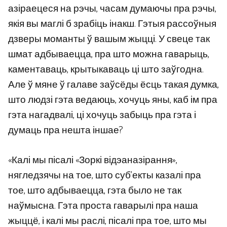
азіраецеся на рэчы, часам думаючы пра рэчы,
якія вы маглі б зрабіць інакш. Гэтыя рассоўныя
дзверы моманты ў вашым жыцці. У свеце так
шмат адбываецца, пра што можна гаварыць,
каментаваць, крытыкаваць ці што заўгодна.
Але ў мяне ў галаве заўсёды ёсць такая думка,
што людзі гэта ведаюць, хочуць яны, каб ім пра
гэта нагадвалі, ці хочуць забыць пра гэта і
думаць пра нешта іншае?
«Калі мы пісалі «Зоркі відэаназірання»,
нягледзячы на ​​тое, што суб’екты казалі пра
тое, што адбываецца, гэта было не так
наўмысна. Гэта проста гаварылі пра наша
жыццё, і калі мы раслі, пісалі пра тое, што мы