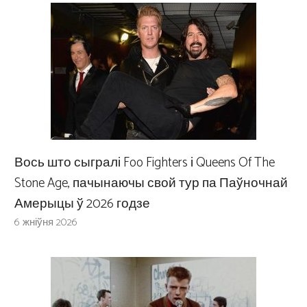
Вось што сыгралі Foo Fighters і Queens Of The
Stone Age, пачынаючы свой тур па Паўночнай
Амерыцы ў 2026 годзе
6 жніўня 2026