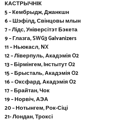
КАСТРЫЧНІК
5 – Кембрыдж, Джанкшн
6 – Шэфілд, Свінцовы млын
7 – Лідс, Універсітэт Бэкета
9 – Глазга, SWG3 Galvanizers
11 – Ньюкасл, NX
12 – Ліверпуль, Акадэмія O2
13 – Бірмінгем, Інстытут O2
15 – Брысталь, Акадэмія O2
16 – Оксфард, Акадэмія O2
17 – Брайтан, Чок
19 – Норвіч, АЭА
20 – Нотынгем, Рок-Сіці
21- Лондан, Троксі