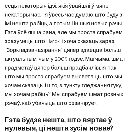
ёсць некаторыя ідэі, якія ўвайшлі ў мяне
некаторы час, і я ўвесь час думаю, што буду з
імі нешта рабіць, а потым і іншыя новыя рэчы.
Гэта ўсё яшчэ рана, але мы проста спрабуем
зразумець, што Hard-Fi хоча сказаць зараз.
“Зоркі відэаназірання” цяпер здаецца больш
актуальным, чым у 2005 годзе. Магчыма, шмат
прадметаў цяпер больш прадбачлівыя, так
што мы проста спрабуем высветліць, што мы
хочам сказаць, і што, з пункту гледжання гуку,
мы хочам рабіць? Мы спрабуем шмат розных
рэчаў, каб убачыць, што рэзаніруе».
Гэта будзе нешта, што вяртае ў
нулевыя, ці нешта зусім новае?