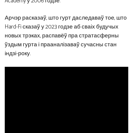
Academy у 2006 годзе.
Арчэр расказаў, што гурт даследаваў тое, што
Hard-Fi сказаў у 2023 годзе аб сваіх будучых
новых трэках, распавёў пра стратасферны
ўздым гурта і прааналізаваў сучасны стан
індзі-року.