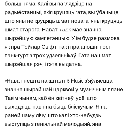
больш няма. Калі вы паглядзіце на
радыёстанцыі, якія круцяць гэта, вы ўбачыце,
што яны не круцяць шмат новага, яны круцяць
шмат старога. Нават
Tuzin
мае значна
шырэйшую кампетэнцыю. У ім будзе размова
як пра Тэйлар Свіфт, так і пра апошні пост-
панк-гурт з трох удзельнікаў. Гэта нашмат
шырэйшая рэч, і гэта выдатна.
«Нават нешта накшталт 6 Music з’яўляецца
значна шырэйшай царквой у музычным плане.
Такім чынам, каб ён квітнеў, усё, што
выходзіць, павінна быць бліскучым. Я па-
ранейшаму лічу, што калі хто-небудзь
выступіць з геніяльнай мелодыяй, яна