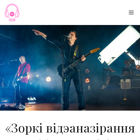
Skip
to
Me
content
«Зоркі відэаназірання