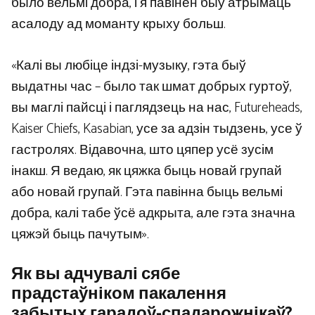
было вельмі добра, і я павінен быў атрымаць
асалоду ад моманту крыху больш.
«Калі вы любіце індзі-музыку, гэта быў
выдатны час – было так шмат добрых гуртоў,
вы маглі пайсці і паглядзець на нас, Futureheads,
Kaiser Chiefs, Kasabian, усе за адзін тыдзень, усе ў
гастролях. Відавочна, што цяпер усё зусім
інакш. Я ведаю, як цяжка быць новай групай
або новай групай. Гэта павінна быць вельмі
добра, калі табе ўсё адкрыта, але гэта значна
цяжэй быць пачутым».
Як вы адчувалі сябе
прадстаўніком пакалення
забытых гарадоў-спадарожнікаў?