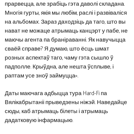
прарвецца, але зрабіць гэта даволі складана.
Многія гурты, якія мы любім, раслі і развіваліся
на альбомах. Зараз даходзіць да таго, што вы
нават не можаце атрымаць канцэрт у пабе, не
маючы агента па браніраванні. Як навучыцца
сваёй справе? Я думаю, што ёсць шмат
розных аспектаў таго, чаму гэта сышло ў
падполле. Крыўдна, але нешта ўсплыве, і
раптам усе зноў займуцца».
Даты маючага адбыцца тура Hard-Fi па
Вялікабрытаніі прыведзены ніжэй. Наведайце
сюды, каб атрымаць білеты і атрымаць
дадатковую інфармацыю.