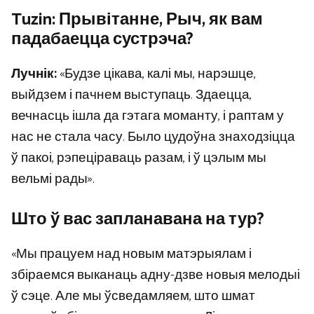
Tuzin: Прывітанне, Рыч, як вам
падабаецца сустрэча?
Лучнік:
«Будзе цікава, калі мы, нарэшце,
выйдзем і пачнем выступаць. Здаецца,
вечнасць ішла да гэтага моманту, і раптам у
нас не стала часу. Было цудоўна знаходзіцца
ў пакоі, рэпеціраваць разам, і ў цэлым мы
вельмі рады».
Што ў вас запланавана на тур?
«Мы працуем над новым матэрыялам і
збіраемся выканаць адну-дзве новыя мелодыі
ў сэце. Але мы ўсведамляем, што шмат