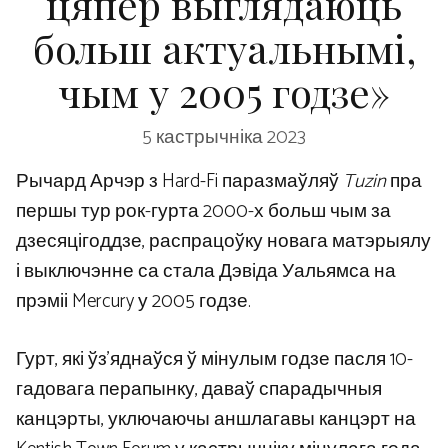
цяпер выглядаюць
больш актуальнымі,
чым у 2005 годзе»
5 кастрычніка 2023
Рычард Арчэр з Hard-Fi паразмаўляў
Tuzin
пра
першы тур рок-гурта 2000-х больш чым за
дзесяцігоддзе, распрацоўку новага матэрыялу
і выключэнне са стала Дэвіда Уальямса на
прэміі Mercury у 2005 годзе.
Гурт, які ўз’яднаўся ў мінулым годзе пасля 10-
гадовага перапынку, даваў спарадычныя
канцэрты, уключаючы аншлагавы канцэрт на