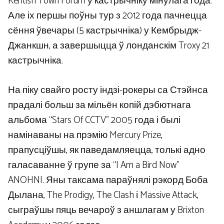
Kentish Town Forum у кастрычніку мінулага года.
Але іх першы поўны тур з 2012 года пачнецца
сёння ўвечары (5 кастрычніка) у Кембрыдж-
Джанкшн, а завершыцца ў лонданскім Troxy 21
кастрычніка.
На піку свайго росту індзі-рокеры са Стэйнса
прадалі больш за мільён копій дэбютнага
альбома “Stars Of CCTV” 2005 года і былі
намінаваны на прэмію Mercury Prize,
прапусціўшы, як паведамляецца, толькі адно
галасаванне ў групе за “I Am a Bird Now”
ANOHNI. Яны таксама параўнялі рэкорд Боба
Дылана, The Prodigy, The Clash і Massive Attack,
сыграўшы пяць вечароў з аншлагам у Brixton