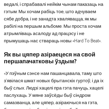
ведалі, і спрабавалі нейкім чынам паказаць на
гэтым. Мы хочам рабіць тое, што адчуваем
сябе добра, і не занадта хвалявацца, як мы
рабілі на першым альбоме. Мы проста хочам
атрымліваць асалоду ад працэсу і не
прымушаць нас ствараць новы «Hard To Beat».
Як вы цяпер азіраецеся на свой
першапачатковы ўздым?
«У пэўным сэнсе нам пашанцавала, таму што
з’явілася шмат новых брытанскіх гуртоў, і да іх
быў слых. Людзі хацелі пра гэта пачуць, хацелі
паслухаць. У мяне заўсёды быў сіндром
самазванца, але цяпер, азіраючыся на гэта,