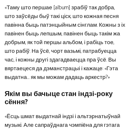
«Таму што першае [album] зрабіў так добра,
што заўсёды быў такі ціск, што кожная песня
павінна быць патэнцыйным сінглам. Кожны з іх
павінен быць лепшым, павінен быць такім жа
добрым, як той першы альбом, і рабіць тое,
што рабіў. На ўсё, чорт вазьмі, патрабуецца
час, і кожны другі здагадваецца пра ўсё. Вы
вяртаецеся да дэманстрацыі і кажаце: «Гэта
выдатна… як мы можам дадаць аркестр?»
Якім вы бачыце стан індзі-року
сёння?
«Ёсць шмат выдатнай індзі і альтэрнатыўнай
музыкі. Але сапраўднага чэмпіёна для гэтага