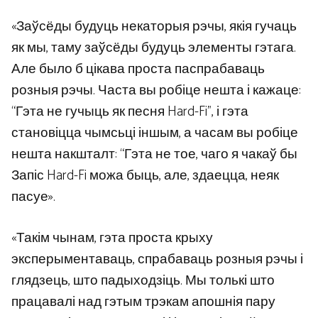
«Заўсёды будуць некаторыя рэчы, якія гучаць
як мы, таму заўсёды будуць элементы гэтага.
Але было б цікава проста паспрабаваць
розныя рэчы. Часта вы робіце нешта і кажаце:
“Гэта не гучыць як песня Hard-Fi”, і гэта
становіцца чымсьці іншым, а часам вы робіце
нешта накшталт: “Гэта не тое, чаго я чакаў бы
Запіс Hard-Fi можа быць, але, здаецца, неяк
пасуе».
«Такім чынам, гэта проста крыху
эксперыментаваць, спрабаваць розныя рэчы і
глядзець, што падыходзіць. Мы толькі што
працавалі над гэтым трэкам апошнія пару