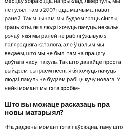
месцаў збіраюцца, напрыклад, Ліверпуль, мы
не гулялі там з 2007 года, магчыма, нават
раней. Такім чынам, мы будзем граць сінглы,
граць хіты, якія людзі хочуць пачуць, некалькі
рэчаў, якія мы раней не рабілі ўжывую з
папярэдняга каталога, але ў цэлым мы
ведаем, што мы не былі там на працягу
доўгага часу. пакуль. Так што давайце проста
выйдзем, сыграем песні, якія хочуць пачуць
людзі, пакуль не будзем рабіць кучу новага. У
нейкі момант мы гэта зробім».
Што вы можаце расказаць пра
новы матэрыял?
«На дадзены момант гэта паўсюдна, таму што