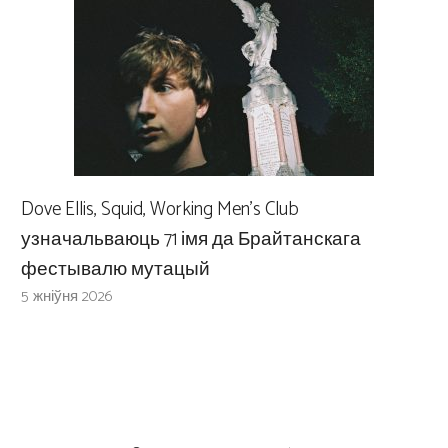
Dove Ellis, Squid, Working Men’s Club
узначальваюць 71 імя да Брайтанскага
фестывалю мутацый
5 жніўня 2026