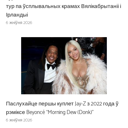
тур па ўсплывальных крамах Вялікабрытаніі і
Ірландыі
6 жніўня 2026
Паслухайце першы куплет Jay-Z з 2022 года ў
рэміксе Beyoncé “Morning Dew (Donk)”
6 жніўня 2026