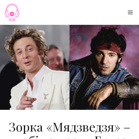
Skip
to
Me
content
Зорка «Мядзведзя» –