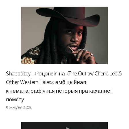
Shaboozey – Рэцэнзія на «The Outlaw Cherie Lee &
Other Western Tales»: амбіцыйная
кінематаграфічная гісторыя пра каханне і
помсту
5 жніўня 2026