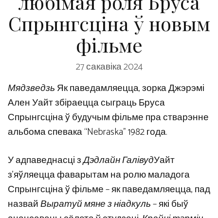
любімая роля Бруса
Спрынгсціна ў новым
фільме
27 сакавіка 2024
Мядзведзь
Як паведамляецца, зорка Джэрэмі
Ален Уайт збіраецца сыграць Бруса
Спрынгсціна ў будучым фільме пра стварэнне
альбома спевака “Nebraska” 1982 года.
У адпаведнасці з
Дэдлайн Галівуд
Уайт
з'яўляецца фаварытам на ролю маладога
Спрынгсціна ў фільме – як паведамляецца, пад
назвай
Выратуй мяне з ніадкуль
– які быў