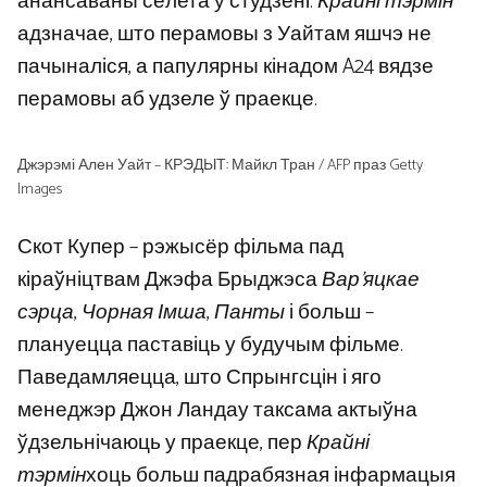
анансаваны сёлета ў студзені.
Крайні тэрмін
адзначае, што перамовы з Уайтам яшчэ не
пачыналіся, а папулярны кінадом A24 вядзе
перамовы аб удзеле ў праекце.
Джэрэмі Ален Уайт – КРЭДЫТ: Майкл Тран / AFP праз Getty
Images
Скот Купер – рэжысёр фільма пад
кіраўніцтвам Джэфа Брыджэса
Вар'яцкае
сэрца
,
Чорная Імша
,
Панты
і больш –
плануецца паставіць у будучым фільме.
Паведамляецца, што Спрынгсцін і яго
менеджэр Джон Ландау таксама актыўна
ўдзельнічаюць у праекце, пер
Крайні
тэрмін
хоць больш падрабязная інфармацыя