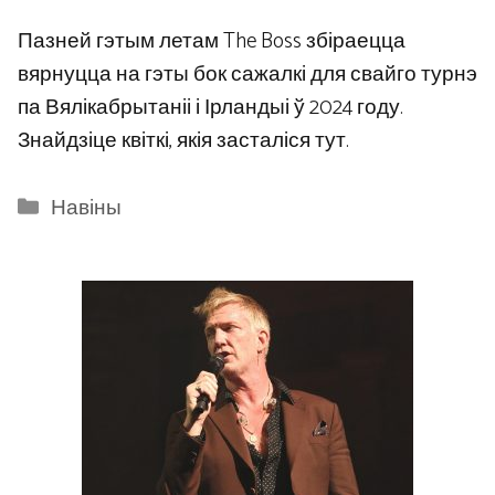
Пазней гэтым летам The Boss збіраецца
вярнуцца на гэты бок сажалкі для свайго турнэ
па Вялікабрытаніі і Ірландыі ў 2024 году.
Знайдзіце квіткі, якія засталіся тут.
Categories
Навіны