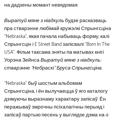
на дадзены момант невядомая.
Выратуй мяне з ніадкуль
будзе расказваць
пра стварэнне любімай кружэлкі Спрынгсціна
“Nebraska”, якая пачала набываць форму, калі
Спрынгсцін і E Street Band запісвалі “Born In The
USA”. Фільм таксама зняты па матывах кнігі
Уорэна Зейнса
Выратуй мяне з ніадкуль:
стварэнне “Небраскі” Бруса Спрынгсціна
.
“Nebraska” быў шостым альбомам
Спрынгсціна, і ён вылучаецца ў яго каталогу
дзякуючы выразнаму характару запісаў. Ён
перажываў змрочны псіхалагічны перыяд і
запісаў партыю песень у выглядзе дэма на 4-