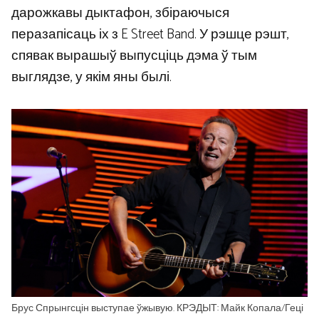
дарожкавы дыктафон, збіраючыся
перазапісаць іх з E Street Band. У рэшце рэшт,
спявак вырашыў выпусціць дэма ў тым
выглядзе, у якім яны былі.
Брус Спрынгсцін выступае ўжывую. КРЭДЫТ: Майк Копала/Геці