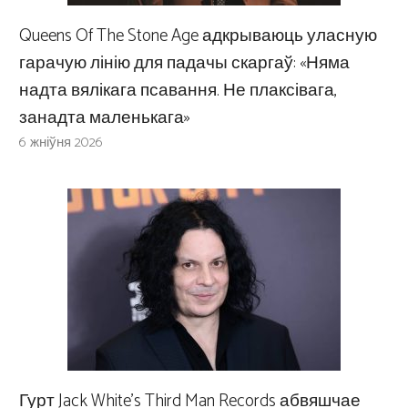
Queens Of The Stone Age адкрываюць уласную
гарачую лінію для падачы скаргаў: «Няма
надта вялікага псавання. Не плаксівага,
занадта маленькага»
6 жніўня 2026
Гурт Jack White’s Third Man Records абвяшчае