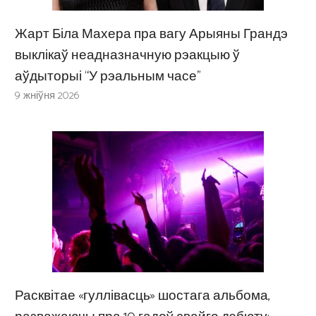
Жарт Біла Махера пра вагу Арыяны Грандэ
выклікаў неадназначную рэакцыю ў
аўдыторыі “У рэальным часе”
9 жніўня 2026
Расквітае «гуллівасць» шостага альбома,