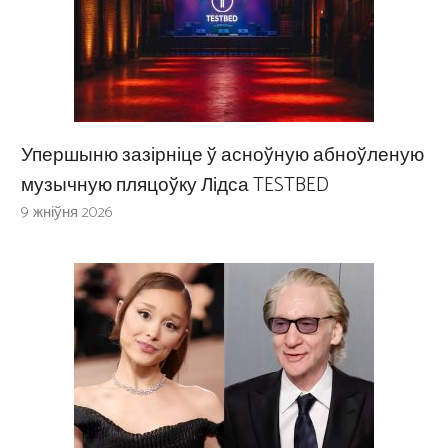
Упершыню зазірніце ў асноўную абноўленую
музычную пляцоўку Лідса TESTBED
9 жніўня 2026