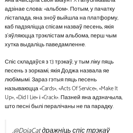
яна ачысціла свой акаўнт X і апублікавала
адзінае слова: «альбом». Потым, у пачатку
лістапада, яна зноў выйшла на платформу,
каб падзяліцца спісам назваў песень, якія
з’яўляюцца трэклістам альбома, перш чым
хутка выдаліць паведамленне.
Спіс складаўся з 13 трэкаў, у тым ліку пяць
песень з зоркамі, якія Доджа назвала яе
любімымі. Зараз гэтыя пяць песень
называюцца «Cards», «Acts Of Service», «Make It
Up», «Did I Lie» і «Crack». Пазней яна адзначыла,
што песні былі пералічаны не па парадку.
.
@DojaCat
дражніць спіс трэкаў