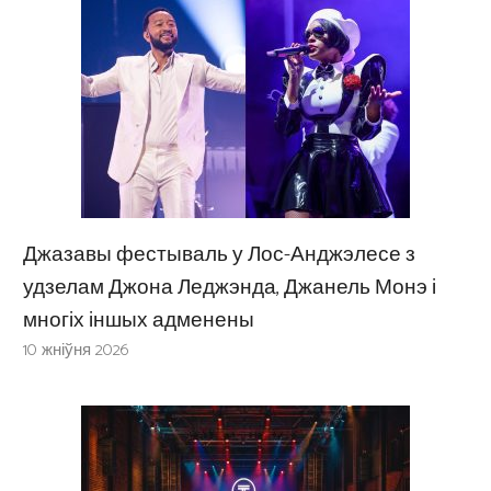
Джазавы фестываль у Лос-Анджэлесе з
удзелам Джона Леджэнда, Джанель Монэ і
многіх іншых адменены
10 жніўня 2026