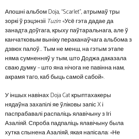
Апошні альбом Doja, “Scarlet”, атрымаў тры
зоркі ў рэцэнзіі
Tuzin
: «Усё гэта дадае да
занадта доўгага, крыху паўтаральнага, але ў
канчатковым выніку пераканаўчага альбома з
дзвюх палоў… Тым не менш, на гэтым этапе
няма сумненняў у тым, што Доджа даказала
сваю думку – што яна нічога не павінна нам,
акрамя таго, каб быць самой сабой».
У іншых навінах Doja Cat крыптахакеры
нядаўна захапілі яе ўліковы запіс X і
паспрабавалі распаліць ялавічыну з Ігі
Азаліяй. Спроба падпаліць ялавічыну была
хутка спынена Азаліяй, якая напісала: «Не