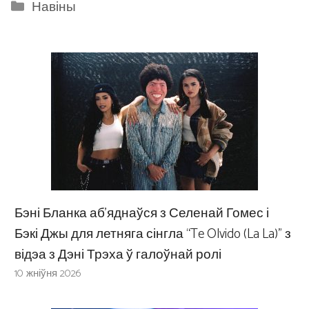
Categories
Навіны
Бэні Бланка аб’яднаўся з Селенай Гомес і
Бэкі Джы для летняга сінгла “Te Olvido (La La)” з
відэа з Дэні Трэха ў галоўнай ролі
10 жніўня 2026