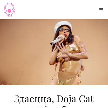
Skip
to
Me
content
Здаецца, Doja Cat