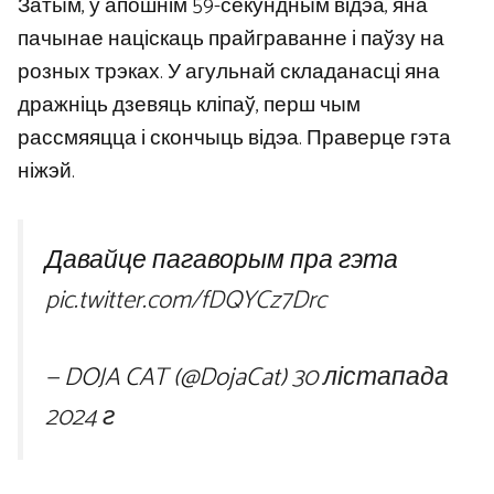
Затым, у апошнім 59-секундным відэа, яна
пачынае націскаць прайграванне і паўзу на
розных трэках. У агульнай складанасці яна
дражніць дзевяць кліпаў, перш чым
рассмяяцца і скончыць відэа. Праверце гэта
ніжэй.
Давайце пагаворым пра гэта
pic.twitter.com/fDQYCz7Drc
— DOJA CAT (@DojaCat)
30 лістапада
2024 г