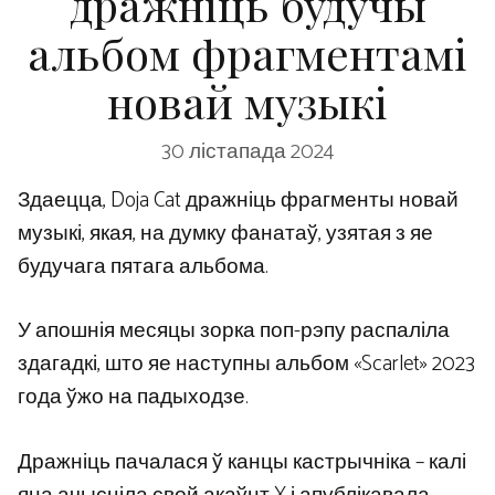
дражніць будучы
альбом фрагментамі
новай музыкі
30 лістапада 2024
Здаецца, Doja Cat дражніць фрагменты новай
музыкі, якая, на думку фанатаў, узятая з яе
будучага пятага альбома.
У апошнія месяцы зорка поп-рэпу распаліла
здагадкі, што яе наступны альбом «Scarlet» 2023
года ўжо на падыходзе.
Дражніць пачалася ў канцы кастрычніка – калі