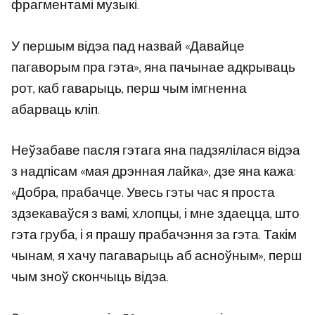
фрагментамі музыкі.
У першым відэа пад назвай «Давайце
пагаворым пра гэта», яна пачынае адкрываць
рот, каб гаварыць, перш чым імгненна
абарваць кліп.
Неўзабаве пасля гэтага яна падзялілася відэа
з надпісам «мая дрэнная лайка», дзе яна кажа:
«Добра, прабачце. Увесь гэты час я проста
здзекаваўся з вамі, хлопцы, і мне здаецца, што
гэта груба, і я прашу прабачэння за гэта. Такім
чынам, я хачу пагаварыць аб асноўным», перш
чым зноў скончыць відэа.