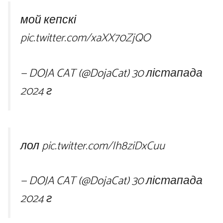
мой кепскі
pic.twitter.com/xaXX70ZjQO
— DOJA CAT (@DojaCat)
30 лістапада
2024 г
лол
pic.twitter.com/Ih8ziDxCuu
— DOJA CAT (@DojaCat)
30 лістапада
2024 г