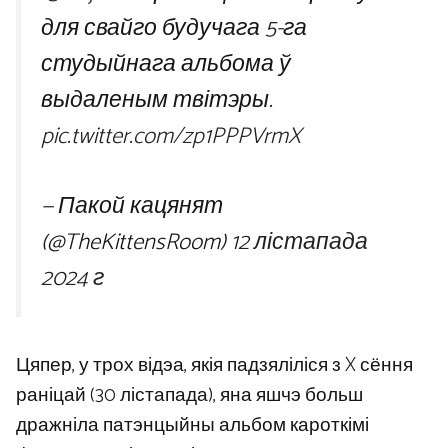
для свайго будучага 5-га
студыйнага альбома ў
выдаленым твітэры.
pic.twitter.com/zp1PPPVrmX
— Пакой кацянят
(@TheKittensRoom)
12 лістапада
2024 г
Цяпер, у трох відэа, якія падзяліліся з X сёння
раніцай (30 лістапада), яна яшчэ больш
дражніла патэнцыйны альбом кароткімі