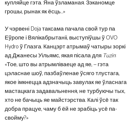
купляйце гэта. Яна ўзламаная. Зэканомце
грошы, рынак як ёсць…»
У чэрвені Doja таксама пачала свой тур па
Еўропе і Вялікабрытаніі, выступіўшы ў OVO
Hydro ў Глазга. Канцэрт атрымаў чатыры зоркі
ад Джанесы Уільямс, якая пісала для
Tuzin
:
«Тое, што вы атрымліваеце ад яе, — гэта
цэласнае шоў, пазбаўленае ўсяго тлустага,
якое імкнецца адзначыць завулак яе ўласнага
мастацкага задавальнення, не турбуючы тых,
хто не бачыць яе майстэрства. Калі ўсё так
добра працуе, чаму б ёй не зрабіць усё па-
свойму?»