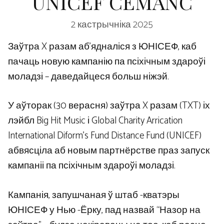
UNICEF CEMANC
2 кастрычніка 2025
Заўтра X разам аб’ядналіся з ЮНІСЕФ, каб
пачаць новую кампанію па псіхічным здароўі
моладзі – даведайцеся больш ніжэй.
У аўторак (30 верасня) заўтра X разам (TXT) іх
лэйбл Big Hit Music і Global Charity Arrication
International Diform’s Fund Distance Fund (UNICEF)
абвясціла аб новым партнёрстве праз запуск
кампаніі па псіхічным здароўі моладзі.
Кампанія, запушчаная ў штаб -кватэры
ЮНІСЕФ у Нью -Ёрку, пад назвай “Назор на