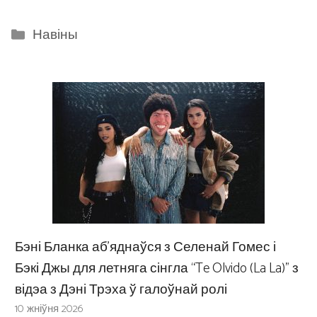
Categories
Навіны
Бэні Бланка аб’яднаўся з Селенай Гомес і
Бэкі Джы для летняга сінгла “Te Olvido (La La)” з
відэа з Дэні Трэха ў галоўнай ролі
10 жніўня 2026