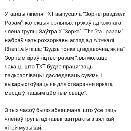
У канцы ліпеня TXT выпусціла “Зорны раздзел:
Разам”, калекцыя сольных трэкаў ад кожнага
члена групы. Заўтра X “Зорка” “The Star: разам”
набраў чатырохзоркавы агляд ад
Nme
калі
Rhian Daly піша: “Будзь тонка ці відавочна, як на”
Зорным кіраўніцтве: разам “, вы можаце
чакаць, што TXT будзе працягваць
падкрэсліваць і даследаваць сувязь, і
выкарыстоўваць яе для стварэння яркага
месца ў нашым цёмным свеце”.
З тых часоў было абвешчана, што ўсе пяць
членаў групы аднавілі кантракты з вялікай
хітой музыкай.