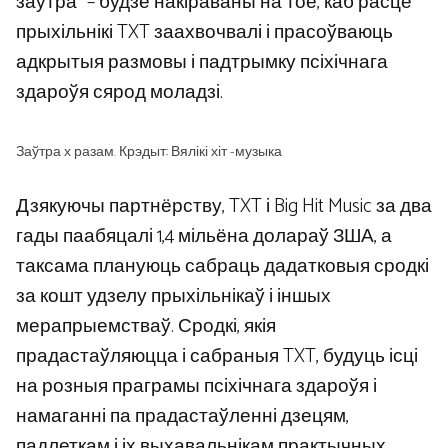
заўтра” – будзе накіраваны на тое, каб расце
прыхільнікі TXT заахвочвалі і прасоўваюць
адкрытыя размовы і падтрымку псіхічнага
здароўя сярод моладзі.
Заўтра х разам. Крэдыт: Вялікі хіт -музыка
Дзякуючы партнёрству, TXT і Big Hit Music за два
гады паабяцалі 1,4 мільёна долараў ЗША, а
таксама плануюць сабраць дадатковыя сродкі
за кошт удзелу прыхільнікаў і іншых
мерапрыемстваў. Сродкі, якія
прадастаўляюцца і сабраныя TXT, будуць ісці
на розныя праграмы псіхічнага здароўя і
намаганні па прадастаўленні дзецям,
падлеткам і іх выхавальнікам практычных