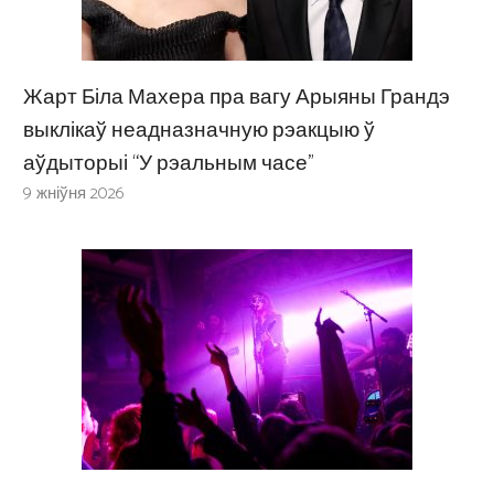
Жарт Біла Махера пра вагу Арыяны Грандэ
выклікаў неадназначную рэакцыю ў
аўдыторыі “У рэальным часе”
9 жніўня 2026