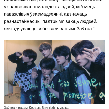
у заахвочванні маладых людзей, каб мець
паважлівыя ўзаемадзеянні, адзначаць
разнастайнасць і падтрымліваюць людзей,
якія адчуваюць сябе ізаляванымі. Заўтра “.
Заўтра х разам. Крэдыт: Вялікі хіт -музыка