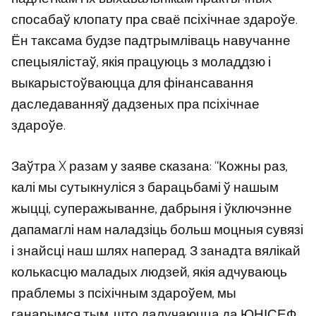
спосабаў клопату пра сваё псіхічнае здароўе.
Ён таксама будзе падтрымліваць навучанне
спецыялістаў, якія працуюць з моладдзю і
выкарыстоўваюцца для фінансавання
даследаванняў дадзеных пра псіхічнае
здароўе.
Заўтра X разам у заяве сказана: “Кожны раз,
калі мы сутыкнуліся з барацьбамі ў нашым
жыцці, суперажыванне, дабрыня і ўключэнне
дапамаглі нам наладзіць больш моцныя сувязі
і знайсці наш шлях наперад. З занадта вялікай
колькасцю маладых людзей, якія адчуваюць
праблемы з псіхічным здароўем, мы
ганарымся тым, што далучаюцца да ЮНІСЕФ