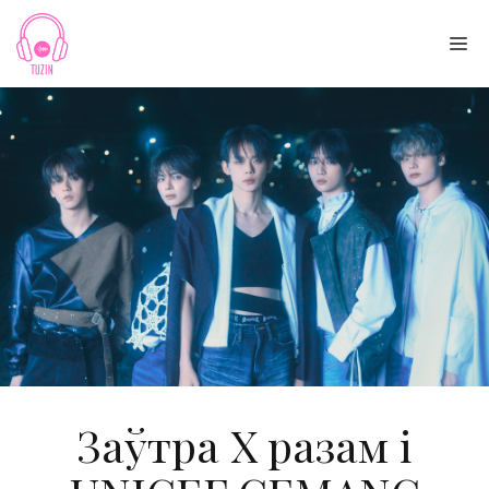
Skip
to
Me
content
Заўтра X разам і