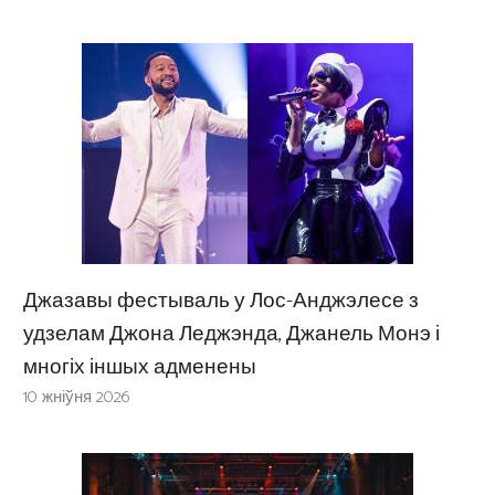
Джазавы фестываль у Лос-Анджэлесе з
удзелам Джона Леджэнда, Джанель Монэ і
многіх іншых адменены
10 жніўня 2026