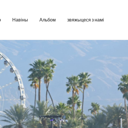
ю
Навіны
Альбом
звяжыцеся з намі