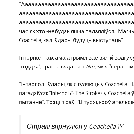
“Аааааааааааааааааааааааааааааааааа
аааааааааааааааааааааааааааааааааа
ааааааааааааааааааааааааааааааааааааааа
час як хто -небудзь яшчэ падзяліўся: “Ма
Coachella, калі ўдары будуць выступаць”.
Інтэрпол таксама атрымлівае вялікі водгук 
-годдзя”, і распавядаючы
Nme
якія “перапам
“Інтэрпол і ўдары, якія гуляюць у Coachella.
пагадзіўся: “Interpol & The Strokes у Coachel
пытанне”. Трэці пісаў: “Штурхі, кроў апельсін
Стракі вярнуліся ў Coachella ??