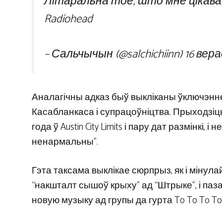
Літаральна тое, што мне цікава, 
Radiohead
– Сальчычын (@salchichiinn)
16 вера
Аналагічны адказ быў выкліканы ўключэнн
Касабланкаса і супрацоўніцтва. Прыходзіць
года ў Austin City Limits і пару дат размінкі
ненармальны”.
Гэта таксама выклікае сюрпрыз, як і мінул
“накшталт сышоў крыху” ад “Штрыке”, і па
новую музыку ад групы да гурта To To To T