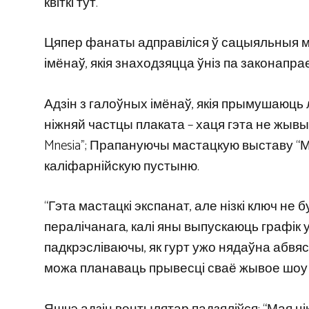
квіткі тут.
Цяпер фанаты адправіліся ў сацыяльныя ме
імёнаў, якія знаходзяцца ўніз па законапра
Адзін з галоўных імёнаў, якія прымушаюць
ніжняй частцы плаката – хаця гэта не жывы с
Mnesia”; Прапануючы мастацкую выставу “М
каліфарнійскую пустыню.
“Гэта мастацкі экспанат, але нізкі ключ н
пералічанага, калі яны выпускаюць графік у
падкрэсліваючы, як гурт ужо нядаўна абвясц
можа планаваць прывесці сваё жывое шоу 