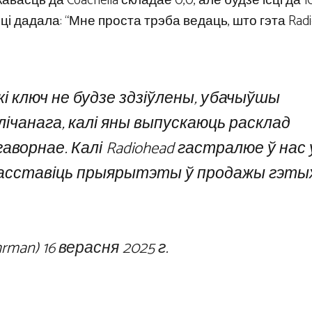
асць да Coachella складае 0,0, але будзе ісці да 10
рэці дадала: “Мне проста трэба ведаць, што гэта Rad
кі ключ не будзе здзіўлены, убачыўшы
алічанага, калі яны выпускаюць расклад
аворнае. Калі Radiohead гастралюе ў нас 
 расставіць прыярытэты ў продажы гэты
hrman)
16 верасня 2025 г.