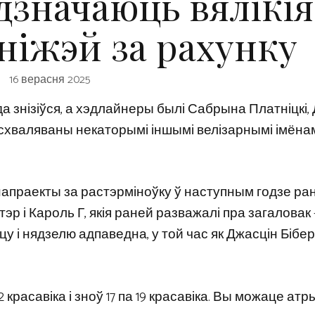
дзначаюць вялікія
іжэй за рахунку
16 верасня 2025
да знізіўся, а хэдлайнеры былі Сабрына Платніцкі,
ўсхваляваны некаторымі іншымі велізарнымі імёнамі
праекты за растэрміноўку ў наступным годзе ран
р і Кароль Г, якія раней разважалі пра загаловак 
у і нядзелю адпаведна, у той час як Джасцін Бібер
12 красавіка і зноў 17 па 19 красавіка. Вы можаце ат