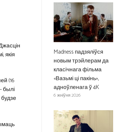
 Джасцін
Madness падзяліўся
, якія
новым трэйлерам да
класічнага фільма
«Вазьмі ці пакінь»,
ей (16
адноўленага ў 4K
– былі
6 жніўня 2026
 будзе
рымаць