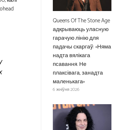
0, калі
iohead
Queens Of The Stone Age
адкрываюць уласную
гарачую лінію для
падачы скаргаў: «Няма
надта вялікага
у
псавання. Не
х
плаксівага, занадта
маленькага»
6 жніўня 2026