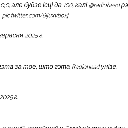
,0, але будзе ісці да 100, калі
@radiohead
рэ
pic.twitter.com/6ijuxvboxj
 верасня 2025 г.
та за тое, што гэта Radiohead унізе.
2025 г.