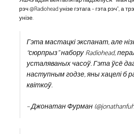
Яшчэ адзін вентылятар падзяліўся: “Мая цікав
рэч @Radiohead унізе гэтага – гэта рэч”, а т
унізе.
Гэта мастацкі экспанат, але ніз
“сюрпрыз” набору Radiohead, пер
усталяваных часоў. Гэта ўсё даг
наступным годзе, яны хацелі б
квіткоў.
– Джонатан Фурман (@jonathanfu