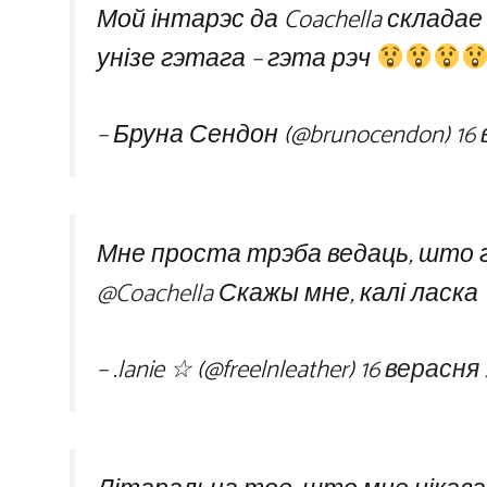
Мой інтарэс да Coachella складае 0
унізе гэтага – гэта рэч
– Бруна Сендон (@brunocendon)
16
Мне проста трэба ведаць, што гэ
@Coachella
Скажы мне, калі ласка
– .lanie ☆ (@freelnleather)
16 верасня 