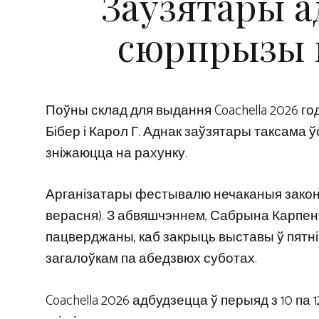
Заўзятары а
сюрпрызы н
Поўны склад для выдання Coachella 2026 го
Бібер і Карол Г. Аднак заўзятары таксама 
зніжаюцца на рахунку.
Арганізатары фестывалю нечаканыя закона
верасня). З абвяшчэннем, Сабрына Карпентэ
пацверджаны, каб закрыць выставы ў пятніц
загалоўкам па абедзвюх суботах.
Coachella 2026 адбудзецца ў перыяд з 10 па 