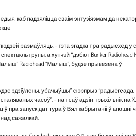
дыя, каб падзяліцца сваім энтузіязмам да некат
екце.
 людзей размаўляць, – гэта згадка пра радыёхед у
пектакль групы, а хутчэй “дэбют Bunker Radiohead K
алыш” Radiohead “Малыш”, будзе прывезена ў
е будзе здзіўлены, убачыўшы” сюрпрыз “радыёгеада,
сталяваных часоў”, – напісаў адзін прыхільнік на X,
іў пра запуск дат тура ў Вялікабрытаніі ў апошні ч
над сажалкай.