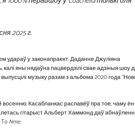
я 1000% перайшоў у Coachella толькі для
сня 2025 г.
ем удараў у законапраект. Даданне Джуліяна
, калі яны нядаўна пацвердзілі свае адзіныя шоу д
, і не выпусцілі музыку разам з альбома 2020 года “Но
ай восенню, Касабланкас распавёў пра тое, чаму ён
залетась гітарыст Альберт Хаммонд даў абнаўленн
o To
Nme
.