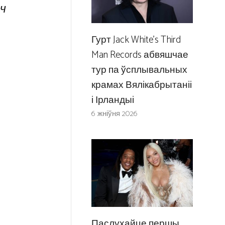
ч
Гурт Jack White’s Third
Man Records абвяшчае
тур па ўсплывальных
крамах Вялікабрытаніі
і Ірландыі
6 жніўня 2026
Паслухайце першы