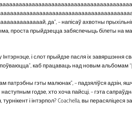
аааааааааааааааааааааааааааааааааааааааа
ааааааааааааааааааааааааааааааааааааааааа
ааааааааай, да”, – напісаў ахвотны прыхільнік 
гчыма, проста прыйдзецца забяспечыць білеты на м
у Інтэрнэце, і слот прыйдзе пасля іх завяршэння св
поўваюцца”, каб працаваць над новым альбомам “р
 Нам патрэбны гэты малюнак”, – падзяліўся адзін, яш
la ў наступным годзе, хто хоча пайсці, – гэта сапраўд
, турнікент і інтэрпол? Coachella, вы перасяліцеся за