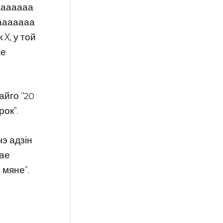
ааааааа
ааааааа
X, у той
ае
айго “20
ок”.
чэ адзін
нае
 мяне”.