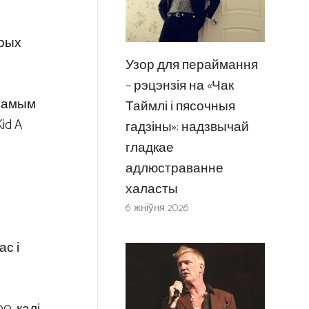
орых
Узор для пераймання
– рэцэнзія на «Чак
 самым
Таймлі і пясочныя
id A
гадзіны»: надзвычай
гладкае
адлюстраванне
халасты
6 жніўня 2026
ас і