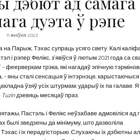
ы дэбют ад самага
ага дуэта ў рэпе
11 жніўня 2023
на Парыж, Тэхас супраць усяго свету. Калі каліфа
л і рэпер Фелікс, з’явіўся ў лютым 2021 года са св
 – феерверкам трэка, які нагадаў эпічную тэрмінов
а, – яны сталі сенсацыя ў інтэрнэце, карыстаючыся
 дакладна ўзяў усіх штурмам; ударыў іх па галаве. Я
с
Tuzin
дзевяць месяцаў праз.
ятажы, Пастэль і Фелікс неўзабаве адмовіліся ад г
ах былі зведзены да мінімуму, што дазволіла
Тэхас і іх перадгісторыю. Слухаючы іх дэбютны а