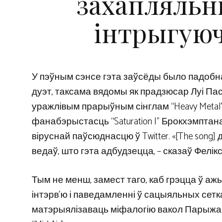
захапляльн
інтрыгуюч
У пэўным сэнсе гэта заўсёды было падобна 
дуэт, таксама вядомы як прадзюсар Луі Пастэ
уражлівым прарыўным сінглам “Heavy Metal”
фанабэрыстасць “Saturation I” Брокхэмптан
віруснай паўсюднасцю ў Twitter. «[The song]
ведаў, што гэта адбудзецца, – сказаў Фелік
Тым не менш, замест таго, каб грэцца ў ажы
інтэрв’ю і паведамленні ў сацыяльных сетк
матэрыялізаваць міфалогію вакол Парыжа 