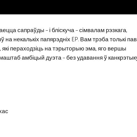
, здаецца сапраўды – і бліскуча – сімвалам рэзкага,
чыў на некалькіх папярэдніх EP. Вам трэба толькі п
м, які пераходзіць на тэрыторыю эма, яго вершы
 маштаб амбіцый дуэта – без удавання ў канкрэтык
хас