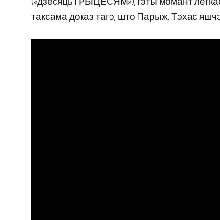
(«дзесяцьТРЫЦЕСЯМ»), гэты момант лёгкас
таксама доказ таго, што Парыж, Тэхас яш