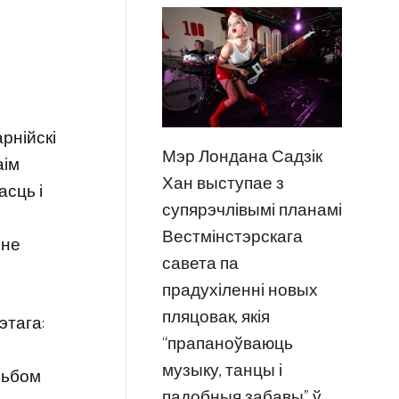
рнійскі
Мэр Лондана Садзік
аім
Хан выступае з
асць і
супярэчлівымі планамі
Вестмінстэрскага
 не
савета па
прадухіленні новых
пляцовак, якія
этага:
“прапаноўваюць
музыку, танцы і
льбом
падобныя забавы” ў