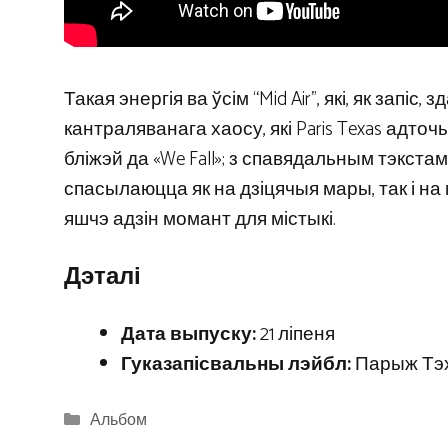
Такая энергія ва ўсім “Mid Air”, які, як запіс
кантраляванага хаосу, які Paris Texas адто
бліжэй да «We Fall»; з спавядальным тэкста
спасылаюцца як на дзіцячыя мары, так і на
яшчэ адзін момант для містыкі.
Дэталі
Дата выпуску:
21 ліпеня
Гуказапісвальны лэйбл:
Парыж Тэ
Categories
Альбом