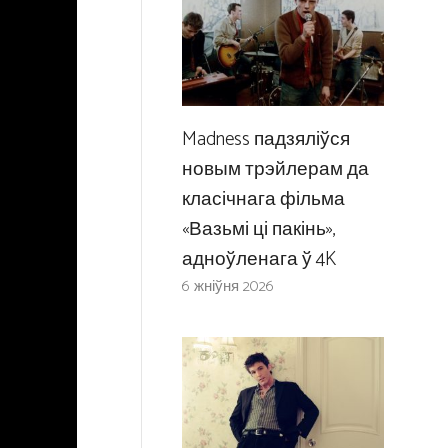
Madness падзяліўся
новым трэйлерам да
класічнага фільма
«Вазьмі ці пакінь»,
адноўленага ў 4K
6 жніўня 2026