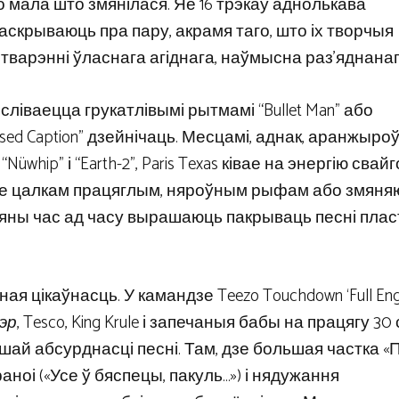
што мала што змянілася. Яе 16 трэкаў аднолькава
аскрываюць пра пару, акрамя таго, што іх творчыя
варэнні ўласнага агіднага, наўмысна раз’яднанага
сліваецца грукатлівымі рытмамі “Bullet Man” або
ed Caption” дзейнічаць. Месцамі, аднак, аранжыро
Nüwhip” і “Earth-2”, Paris Texas ківае на энергію сва
сябе цалкам працяглым, няроўным рыфам або змян
і яны час ад часу вырашаюць пакрываць песні пла
 цікаўнасць. У камандзе Teezo Touchdown ‘Full Engl
эр
, Tesco, King Krule і запечаныя бабы на працягу 30
шай абсурднасці песні. Там, дзе большая частка «
ноі («Усе ў бяспецы, пакуль…») і нядужання