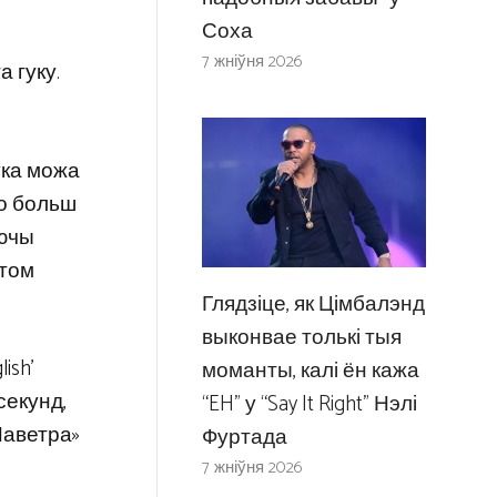
Соха
7 жніўня 2026
 гуку.
ўка можа
йго больш
яючы
стом
Глядзіце, як Цімбалэнд
выконвае толькі тыя
ish’
моманты, калі ён кажа
 секунд,
“EH” у “Say It Right” Нэлі
Паветра»
Фуртада
7 жніўня 2026