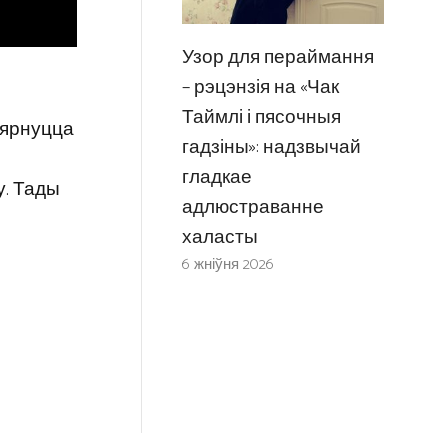
Узор для пераймання
– рэцэнзія на «Чак
Таймлі і пясочныя
авярнуцца
гадзіны»: надзвычай
гладкае
у. Тады
адлюстраванне
халасты
6 жніўня 2026