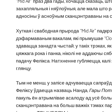
“Mid Air” праз два гады, хочацца сказаць, 
захапляльныя і няўлоўныя, але мала што р
адносіны ў асноўным сканцэнтраваны на ст
Хуткая і свабодная прырода “Mid Air” падкрэ
дэфармаваным вакалам, які прымушае “Clos
здавацца занадта чыстай; у такіх трэках, як “
цяжкага рока і панка, ніколі не аддаючы 
падачу Фелікса. Натхненне губляецца, кал
глянцу.
Тым не менш, у запісе адчуваецца сапраўдная
Феліксу ўдаецца назваць Нанда,
Гары Пот
пакуль ён атрымлівае асалоду ад усё боль
сканцэнтравана на больш важкіх тэмах пара