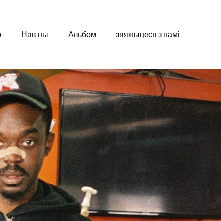
ю
Навіны
Альбом
звяжыцеся з намі