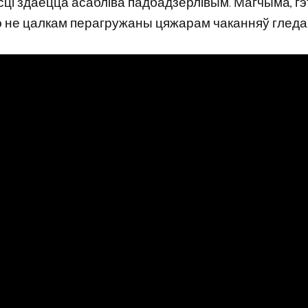
ці здаецца асабліва падбадзёрлівым. Магчыма, гэ
чэ не цалкам перагружаны цяжарам чаканняў гледа