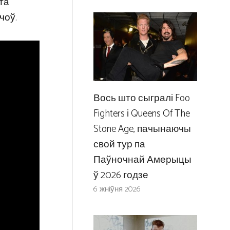
та
чоў.
Вось што сыгралі Foo
Fighters і Queens Of The
Stone Age, пачынаючы
свой тур па
Паўночнай Амерыцы
ў 2026 годзе
6 жніўня 2026