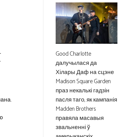
,
я
Good Charlotte
далучылася да
Хілары Даф на сцэне
Madison Square Garden
праз некалькі гадзін
лана.
пасля таго, як кампанія
Madden Brothers
ю
правяла масавыя
звальненні ў
амерыканскіх