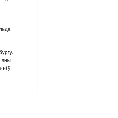
альда
бургу,
о яны
 ні ў