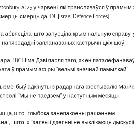
tonbury 2025 у чэрвені, які трансляваўся ў прамым
рць, смерць да IDF [Israel Defence Forces]”.
 абвясціла, што запусціла крымінальную справу, 
х напярэдадні запланаваных кастрычніцкіх шоў.
ра BBC Ціма Дэві пасля таго, як ён патэлефанаваў
эта ў прамым эфіры “вельмі значнай памылкай”.
мітызме, быў адкінуты з радарнага фестывалю Манч
гастролі “Мы не паедзем” у наступным месяцы.
орыцца, што “глыбока занепакоены рашэннем
”, і што іх “заявы і дзеянні не выклікаюць дыскусі