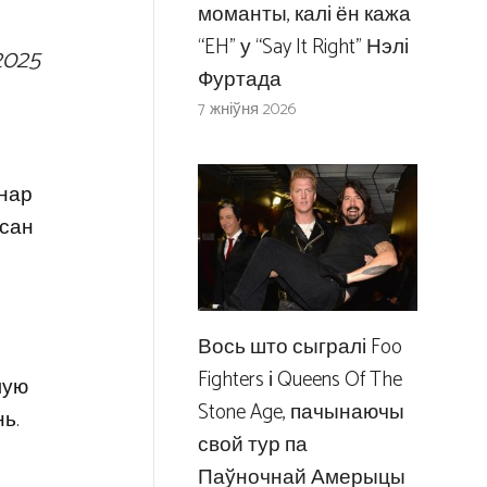
моманты, калі ён кажа
“EH” у “Say It Right” Нэлі
2025
Фуртада
7 жніўня 2026
онар
ысан
Вось што сыгралі Foo
Fighters і Queens Of The
лую
Stone Age, пачынаючы
нь.
свой тур па
Паўночнай Амерыцы