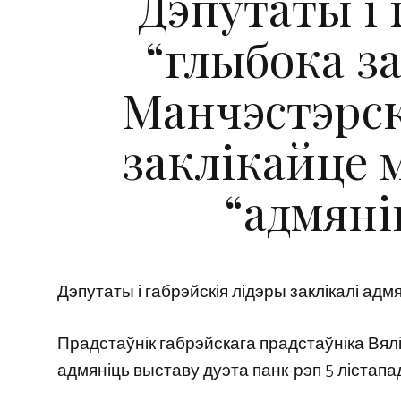
Дэпутаты і 
“глыбока з
Манчэстэрск
заклікайце 
“адмяні
Дэпутаты і габрэйскія лідэры заклікалі ад
Прадстаўнік габрэйскага прадстаўніка Вялі
адмяніць выставу дуэта панк-рэп 5 лістапад