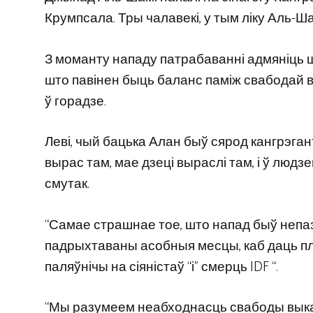
Крумпсала. Тры чалавекі, у тым ліку Аль-Ша
З моманту нападу патрабаванні адмяніць шоў
што павінен быць баланс паміж свабодай 
ў горадзе.
Леві, чый бацька Алан быў сярод кангрэганта
вырас там, мае дзеці выраслі там, і ў людзе
смутак.
“Самае страшнае тое, што напад быў непа
падрыхтаваны асобныя месцы, каб даць пла
паляўнічы на ​​сіяністаў “і” смерць IDF “.
“Мы разумеем неабходнасць свабоды выказ