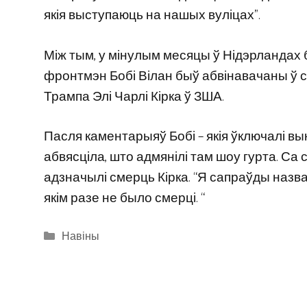
якія выступаюць на нашых вуліцах”.
Між тым, у мінулым месяцы ў Нідэрландах 
фронтмэн Бобі Вілан быў абвінавачаны ў с
Трампа Элі Чарлі Кірка ў ЗША.
Пасля каментарыяў Бобі – якія ўключалі вык
абвясціла, што адмянілі там шоу гурта. Са 
адзначылі смерць Кірка. “Я сапраўды назваў 
якім разе не было смерці. “
Categories
Навіны