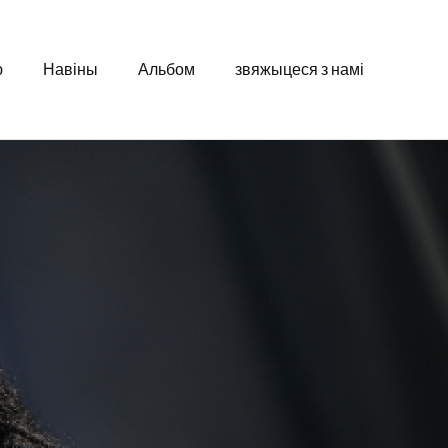
ю
Навіны
Альбом
звяжыцеся з намі