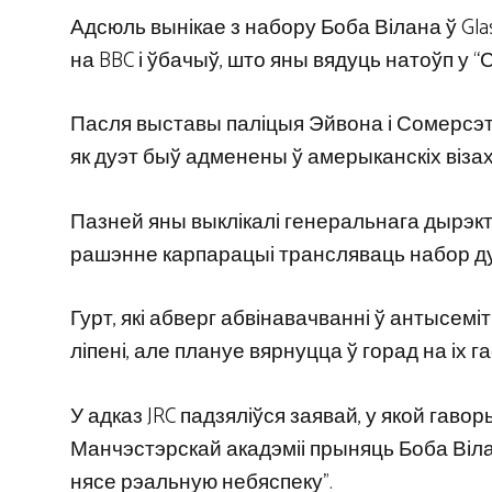
Адсюль вынікае з набору Боба Вілана ў Glas
на BBC і ўбачыў, што яны вядуць натоўп у “Сме
Пасля выставы паліцыя Эйвона і Сомерсэта
як дуэт быў адменены ў амерыканскіх віза
Пазней яны выклікалі генеральнага дырэкта
рашэнне карпарацыі трансляваць набор ду
Гурт, які абверг абвінавачванні ў антысе
ліпені, але плануе вярнуцца ў горад на іх 
У адказ JRC падзяліўся заявай, у якой гав
Манчэстэрскай акадэміі прыняць Боба Вілана
нясе рэальную небяспеку”.