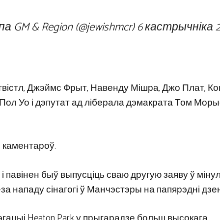
а GM & Region (@jewishmcr)
6 кастрычніка 
твістл, Джэймс Фрыт, Навенду Мішра, Джо Плат, К
 Пол Уо і дэпутат ад ліберала дэмакрата Том Мор
 каментароў.
 і павінен быў выпусціць сваю другую заяву ў міну
 -за нападу сінагогі ў Манчэстэры на папярэдні дзе
эгацыі Heaton Park у прыгарадзе больш высокага