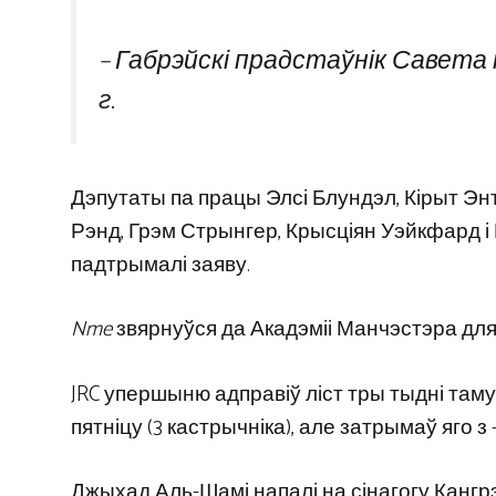
– Габрэйскі прадстаўнік Савета п
г.
Дэпутаты па працы Элсі Блундэл, Кірыт Эн
Рэнд, Грэм Стрынгер, Крысціян Уэйкфард і
падтрымалі заяву.
Nme
звярнуўся да Акадэміі Манчэстэра для
JRC упершыню адправіў ліст тры тыдні таму
пятніцу (3 кастрычніка), але затрымаў яго з
Джыхад Аль-Шамі напалі на сінагогу Кангр