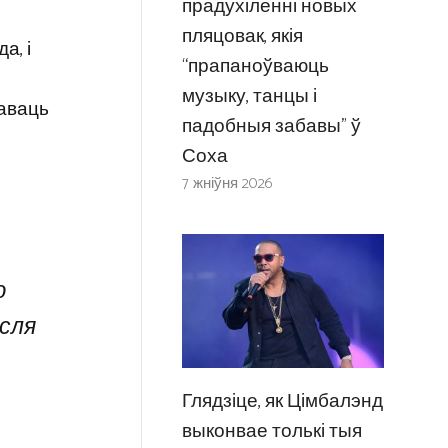
прадухіленні новых
пляцовак, якія
а, і
“прапаноўваюць
музыку, танцы і
заваць
падобныя забавы” ў
Соха
7 жніўня 2026
ю
сля
Глядзіце, як Цімбалэнд
выконвае толькі тыя