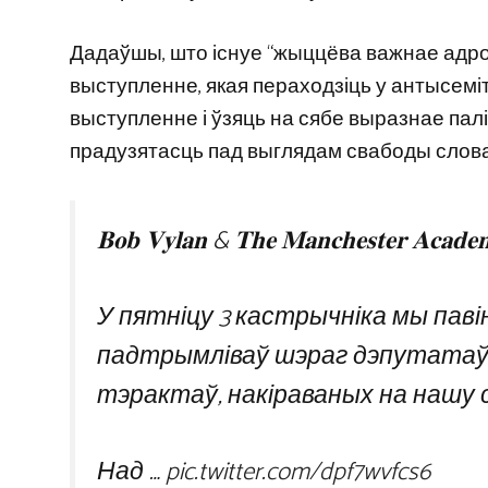
Дадаўшы, што існуе “жыццёва важнае адроз
выступленне, якая пераходзіць у антысеміт
выступленне і ўзяць на сябе выразнае палі
прадузятасць пад выглядам свабоды слова
𝐁𝐨𝐛 𝐕𝐲𝐥𝐚𝐧 & 𝐓𝐡𝐞 𝐌𝐚𝐧𝐜𝐡𝐞𝐬𝐭𝐞𝐫 𝐀𝐜𝐚𝐝𝐞
У пятніцу 3 кастрычніка мы паві
падтрымліваў шэраг дэпутатаў 
тэрактаў, накіраваных на нашу 
Над …
pic.twitter.com/dpf7wvfcs6