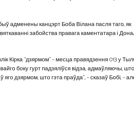
быў адменены канцэрт Боба Вілана пасля таго, як
вяткаванні забойства правага каментатара і Дон
лік Кірка “дзярмом” – месца правядзення 013 у Тыл
свайго боку гурт падзяліўся відэа, адмаўляючы, шт
яго дзярмом, што гэта праўда”, – сказаў Бобі, – але