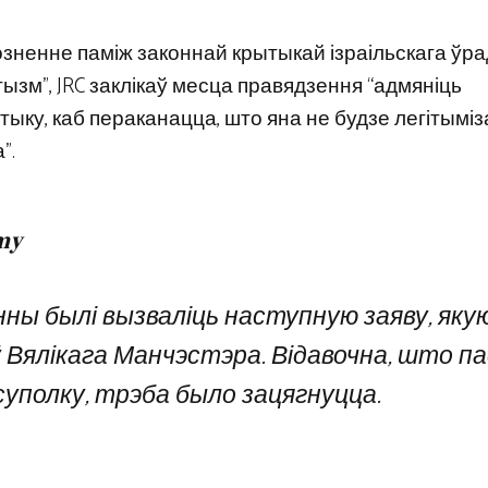
ненне паміж законнай крытыкай ізраільскага ўрад
ызм”, JRC заклікаў месца правядзення “адмяніць
тыку, каб пераканацца, што яна не будзе легітымі
”.
𝐦𝐲
нны былі вызваліць наступную заяву, яку
Вялікага Манчэстэра. Відавочна, што па
суполку, трэба было зацягнуцца.