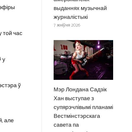
 эфіры
выданнях музычнай
журналістыкі
7 жніўня 2026
у той час
 у
эстэра ў
Мэр Лондана Садзік
Хан выступае з
супярэчлівымі планамі
Вестмінстэрскага
й, але
савета па