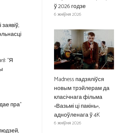
ў 2026 годзе
6 жніўня 2026
 заявіў,
ольнасці
an
): “Я
ты
Madness падзяліўся
новым трэйлерам да
класічнага фільма
дае пра”
«Вазьмі ці пакінь»,
адноўленага ў 4K
6 жніўня 2026
людзей,