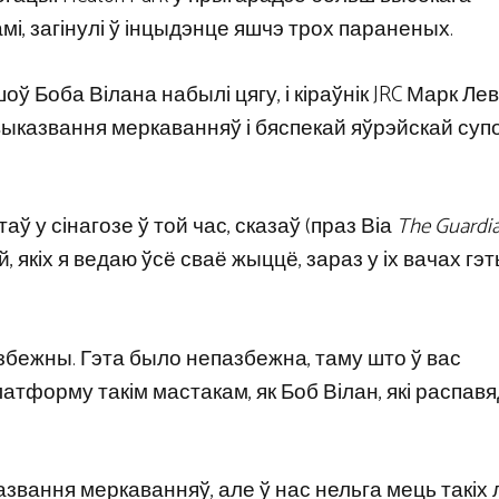
мі, загінулі ў інцыдэнце яшчэ трох параненых.
 Боба Вілана набылі цягу, і кіраўнік JRC Марк Леві
выказвання меркаванняў і бяспекай яўрэйскай суп
ў у сінагозе ў той час, сказаў (праз Віа
The Guardi
й, якіх я ведаю ўсё сваё жыццё, зараз у іх вачах гэ
збежны. Гэта было непазбежна, таму што ў вас
тформу такім мастакам, як Боб Вілан, які распавя
вання меркаванняў, але ў нас нельга мець такіх 