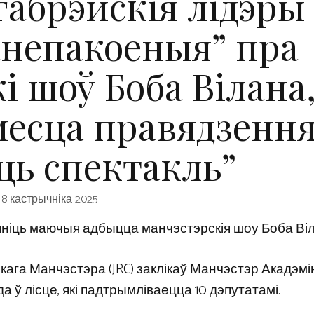
габрэйскія лідэры
анепакоеныя” пра
і шоў Боба Вілана
месца правядзенн
ць спектакль”
8 кастрычніка 2025
мяніць маючыя адбыцца манчэстэрскія шоу Боба Ві
кага Манчэстэра (JRC) заклікаў Манчэстэр Акадэмі
а ў лісце, які падтрымліваецца 10 дэпутатамі.