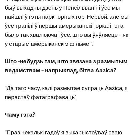
быў выхадны дзень у Пенсільваніі, і ўсе мы
пайшлі ў гэты парк горных гор. Нервой, але мы
ўсе трапілі ў першы амерыканскі горка, і гэта
было так хвалююча і ўсё, што вы ўяўляеце – як
у старым амерыканскім фільме “.
Што -небудзь там, што звязана з размытым
ведамствам – напрыклад, бітва Аазіса?
“Да таго часу, калі размытае супраць Аазіса, я
перастаў фатаграфаваць”.
Чаму гэта?
“Праз некалькі гадоў я выкарыстоўваў сваю