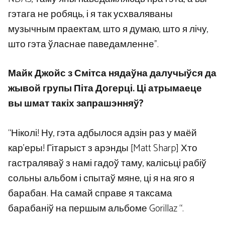
гэтага не робяць, і я так усхваляваны
музычным праектам, што я думаю, што я лічу,
што гэта ўласнае паведамленне”.
Майк Джойс з Смітса нядаўна далучыўся да
жывой групы Піта Догерці. Ці атрымаеце
вы шмат такіх запрашэнняў?
“Ніколі! Ну, гэта адбылося адзін раз у маёй
кар’еры! Гітарыст з арэнды [Matt Sharp] Хто
гастраляваў з намі гадоў таму, калісьці рабіў
сольны альбом і спытаў мяне, ці я на яго я
барабан. На самай справе я таксама
барабаніў на першым альбоме Gorillaz “.