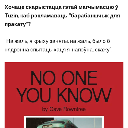
Хочаце скарыстацца гэтай магчымасцю ў
Tuzin, каб рэкламаваць “барабаншчык для
пракату”?
“На жаль, я крыху заняты, на жаль, было б
нядрэнна спытаць, хаця я, напэўна, скажу”.