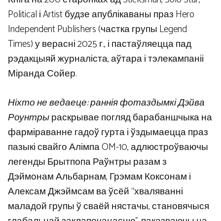
Political і Artist будзе апублікаваны праз Hero
Independent Publishers (частка групы Legend
Times) у верасні 2025 г., і пастаўляецца пад
рэдакцыяй журналіста, аўтара і тэлекампаніі
Міранда Сойер.
Ніхто не ведаеце: раннія фотаздымкі Дэйва
Роунтры
раскрывае погляд барабаншчыка на
фарміраванне гадоў гурта і ўздымаецца праз
пазыкі свайго Алімпа OM-10, адлюстроўваючы
легенды Брытпопа Раўнтры разам з
Дэймонам Альбарнам, Грэмам Коксонам і
Алексам Джэймсам ва ўсёй “хваляванні
маладой групы ў сваёй нястачы, становячыся