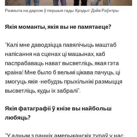
Размыта на дарозе ў першыя гады. Крэдыт: Дэйв Раўнтры
Якія моманты, якія вы не памятаеце?
“Калі мне даводзіцца павялічыць маштаб
напісання на сценах ці машынах, каб
паспрабаваць нават высветліць, якая гэта
краіна! Мне было б вельмі цікава пачуць, ці
змогуць якія -небудзь прыхільнікі размыцця
высветліць, куды іх забралі”.
Якія фатаграфіі ў кнізе вы найбольш
любяць?
“У адным з ранніх амерыканскіх тураў у нас