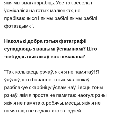
якія мы змаглі зрабіць. Усе так весела і
ўсміхаліся на гэтых малюнках, не
прабіваючыся і, як мы рабілі, як мы рабілі
фотаздымкі”.
Наколькі добра гэтыя фатаграфіі
супадаюць з вашымі ўспамінамі? Што
-небудзь выклікаў вас нечакана?
“Так, колькасць рэчаў, якія я не памятаў! Я
ўяўляў, што бачанне гэтых малюнкаў
разблакуе скарбніцу ўспамінаў, і ёсць тоны
рэчаў, якія я проста не памятаю наогул: рэчы,
якія я не памятаю, робячы, месцы, якія я не
памятаю, і не ведаю, хто з людзей.