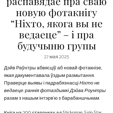
распавядае пра сваю
новую фотакнігу
“Ніхто, якога вы не
ведаеце” – і пра
будучыню групы
27 мая 2025
Дэйв Раўнтры абвясціў аб новай фотакнізе,
якая дакументавала ўздым размытання.
Праверце выявы і падрабязнасці
Ніхто не
ведаеце: раннія фотаздымкі Дэйва Роунтры
разам з нашым інтэрв’ю з барабаншчыкам.
Кніга на 200 старонках ад Sticksman, Solo Star,