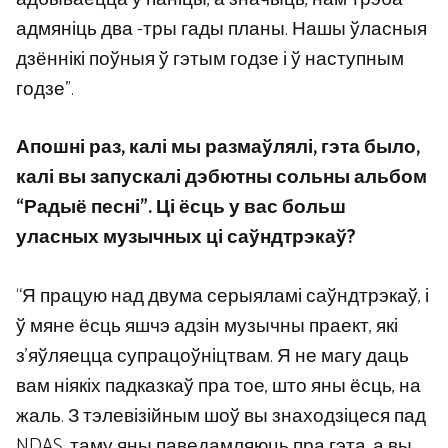
адмяніць два -тры гады планы. Нашы ўласныя
дзённікі поўныя ў гэтым годзе і ў наступным
годзе”.
Апошні раз, калі мы размаўлялі, гэта было,
калі вы запускалі дэбютны сольны альбом
“Радыё песні”. Ці ёсць у вас больш
уласных музычных ці саўндтрэкаў?
“Я працую над двума серыяламі саўндтрэкаў, і
ў мяне ёсць яшчэ адзін музычны праект, які
з’яўляецца супрацоўніцтвам. Я не магу даць
вам ніякіх падказкаў пра тое, што яны ёсць, на
жаль. З тэлевізійным шоў вы знаходзіцеся пад
NDAS, таму яны паведамляюць пра гэта, а вы