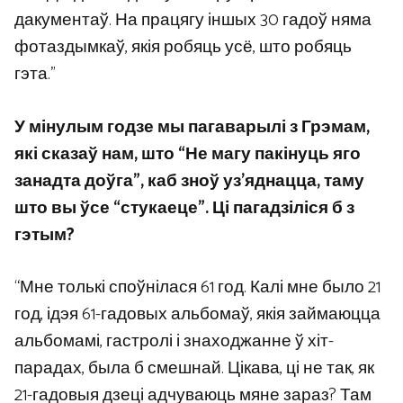
дакументаў. На працягу іншых 30 гадоў няма
фотаздымкаў, якія робяць усё, што робяць
гэта.”
У мінулым годзе мы пагаварылі з Грэмам,
які сказаў нам, што “Не магу пакінуць яго
занадта доўга”, каб зноў уз’яднацца, таму
што вы ўсе “стукаеце”. Ці пагадзіліся б з
гэтым?
“Мне толькі споўнілася 61 год. Калі мне было 21
год, ідэя 61-гадовых альбомаў, якія займаюцца
альбомамі, гастролі і знаходжанне ў хіт-
парадах, была б смешнай. Цікава, ці не так, як
21-гадовыя дзеці адчуваюць мяне зараз? Там