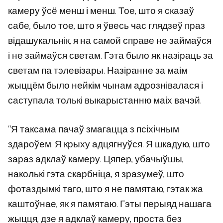
камеру ўсё менш і менш. Тое, што я сказаў
сабе, было тое, што я ўвесь час глядзеў праз
відашукальнік, я на самой справе не займаўся
і не займаўся светам. Гэта было як назіраць за
светам па тэлевізары. Назіранне за маім
жыццём было нейкім чынам адрознівалася і
саступала толькі выкарыстанню маіх вачэй.
“Я таксама пачаў змагацца з псіхічным
здароўем. Я крыху адцягнуўся. Я шкадую, што
зараз адклаў камеру. Цяпер, убачыўшы,
наколькі гэта скарбніца, я зразумеў, што
фотаздымкі таго, што я не памятаю, гэтак жа
каштоўнае, як я памятаю. Гэты перыяд нашага
жыцця, дзе я адклаў камеру, проста без