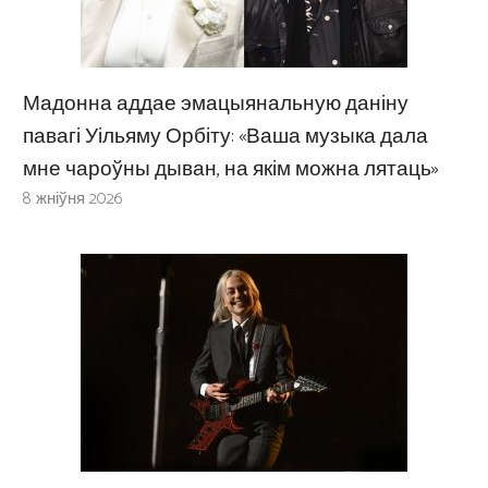
Мадонна аддае эмацыянальную даніну
павагі Уільяму Орбіту: «Ваша музыка дала
мне чароўны дыван, на якім можна лятаць»
8 жніўня 2026