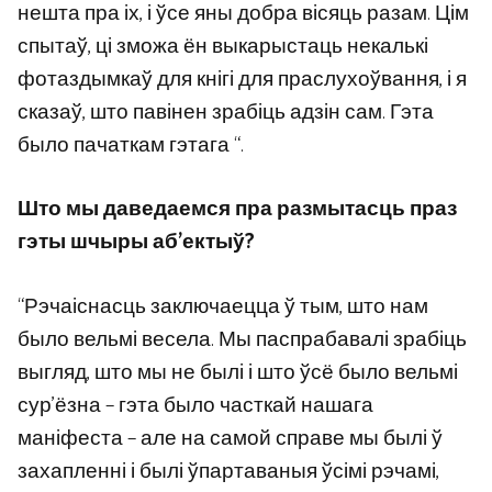
нешта пра іх, і ўсе яны добра вісяць разам. Цім
спытаў, ці зможа ён выкарыстаць некалькі
фотаздымкаў для кнігі для праслухоўвання, і я
сказаў, што павінен зрабіць адзін сам. Гэта
было пачаткам гэтага “.
Што мы даведаемся пра размытасць праз
гэты шчыры аб’ектыў?
“Рэчаіснасць заключаецца ў тым, што нам
было вельмі весела. Мы паспрабавалі зрабіць
выгляд, што мы не былі і што ўсё было вельмі
сур’ёзна – гэта было часткай нашага
маніфеста – але на самой справе мы былі ў
захапленні і былі ўпартаваныя ўсімі рэчамі,