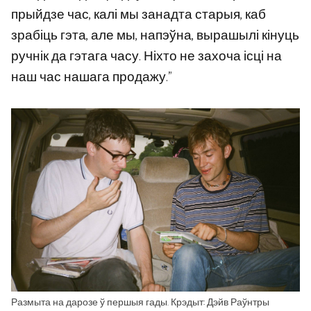
прыйдзе час, калі мы занадта старыя, каб
зрабіць гэта, але мы, напэўна, вырашылі кінуць
ручнік да гэтага часу. Ніхто не захоча ісці на
наш час нашага продажу.”
Размыта на дарозе ў першыя гады. Крэдыт: Дэйв Раўнтры