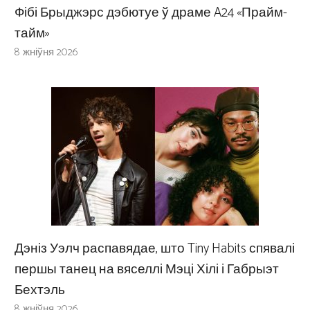
Фібі Брыджэрс дэбютуе ў драме A24 «Прайм-
тайм»
8 жніўня 2026
Дэніз Уэлч распавядае, што Tiny Habits спявалі
першы танец на вяселлі Мэці Хілі і Габрыэт
Бехтэль
8 жніўня 2026