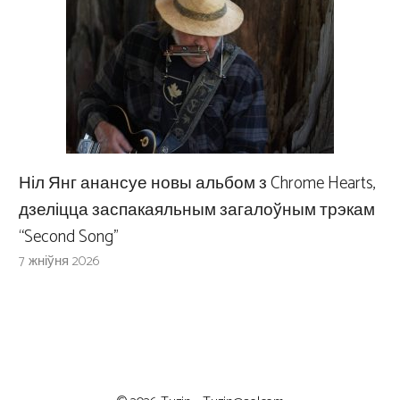
Ніл Янг анансуе новы альбом з Chrome Hearts,
дзеліцца заспакаяльным загалоўным трэкам
“Second Song”
7 жніўня 2026