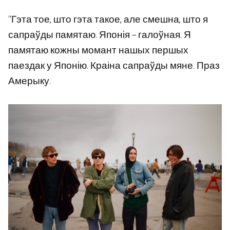
“Гэта тое, што гэта такое, але смешна, што я
сапраўды памятаю. Японія – галоўная. Я
памятаю кожны момант нашых першых
паездак у Японію. Краіна сапраўды мяне. Праз
Амерыку.