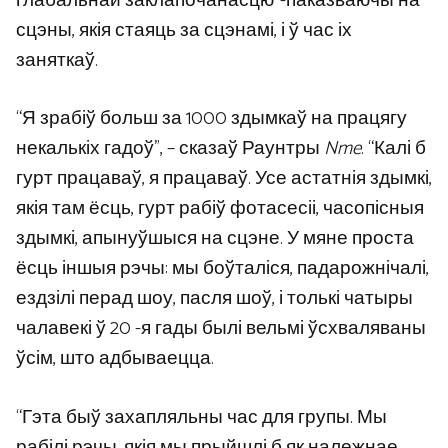
глабальнай заклапочанасцю”-паказваючы на ​​
сцэны, якія стаяць за сцэнамі, і ў час іх
заняткаў.
“Я зрабіў больш за 1000 здымкаў на працягу
некалькіх гадоў”, – сказаў Раунтры
Nme
. “Калі б
гурт працаваў, я працаваў. Усе астатнія здымкі,
якія там ёсць, гурт рабіў фотасесіі, часопісныя
здымкі, апынуўшыся на сцэне. У мяне проста
ёсць іншыя рэчы: мы боўталіся, падарожнічалі,
ездзілі перад шоу, пасля шоў, і толькі чатыры
чалавекі ў 20 -я гады былі вельмі ўсхваляваны
ўсім, што адбываецца.
“Гэта быў захапляльны час для групы. Мы
рабілі рэчы, якія мы прыйшлі б як належнае,