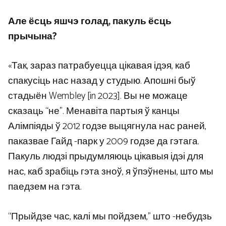
Але ёсць яшчэ голад, пакуль ёсць
прычына?
«Так, зараз патрабуецца цікавая ідэя, каб
спакусіць нас назад у студыю. Апошні быў
стадыён Wembley [in 2023]. Вы не можаце
сказаць “не”. Менавіта партыя ў канцы
Алімпіяды ў 2012 годзе выцягнула нас раней,
паказвае Гайд -парк у 2009 годзе да гэтага.
Пакуль людзі прыдумляюць цікавыя ідэі для
нас, каб зрабіць гэта зноў, я ўпэўнены, што мы
паедзем на гэта.
“Прыйдзе час, калі мы пойдзем,” што -небудзь