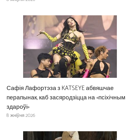
Сафія Лафортэза з KATSEYE абвяшчае
перапынак, каб засяродзіцца на «псіхічным
здароўі»
8 жніўня 2026