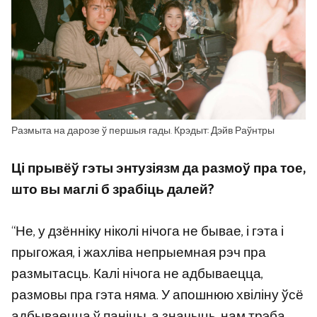
Размыта на дарозе ў першыя гады. Крэдыт: Дэйв Раўнтры
Ці прывёў гэты энтузіязм да размоў пра тое,
што вы маглі б зрабіць далей?
“Не, у дзённіку ніколі нічога не бывае, і гэта і
прыгожая, і жахліва непрыемная рэч пра
размытасць. Калі нічога не адбываецца,
размовы пра гэта няма. У апошнюю хвіліну ўсё
адбываецца ў паніцы, а значыць, нам трэба