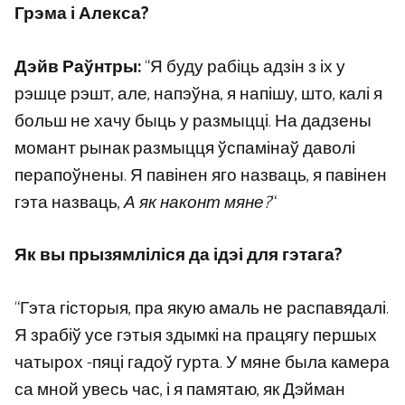
Грэма і Алекса?
Дэйв Раўнтры:
“Я буду рабіць адзін з іх у
рэшце рэшт, але, напэўна, я напішу, што, калі я
больш не хачу быць у размыцці. На дадзены
момант рынак размыцця ўспамінаў даволі
перапоўнены. Я павінен яго назваць, я павінен
гэта назваць,
А як наконт мяне?
“
Як вы прызямліліся да ідэі для гэтага?
“Гэта гісторыя, пра якую амаль не распавядалі.
Я зрабіў усе гэтыя здымкі на працягу першых
чатырох -пяці гадоў гурта. У мяне была камера
са мной увесь час, і я памятаю, як Дэйман