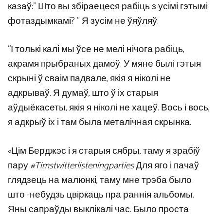
казаў:” Што вы збіраецеся рабіць з усімі гэтымі
фотаздымкамі? ” Я зусім не ўяўляў.
“І толькі калі мы ўсе не мелі нічога рабіць,
акрамя прыбраных дамоў. У мяне былі гэтыя
скрыні ў сваім падвале, якія я ніколі не
адкрываў. Я думаў, што ў іх старыя
аўдыёкасеты, якія я ніколі не хацеў. Вось і вось,
я адкрыў іх і там была металічная скрынка.
«Цім Берджэс і я старыя сябры, таму я зрабіў
пару
#Timstwitterlisteningparties
Для яго і пачаў
глядзець на малюнкі, таму мне трэба было
што -небудзь цвіркаць пра раннія альбомы.
Яны сапраўды выклікалі час. Было проста