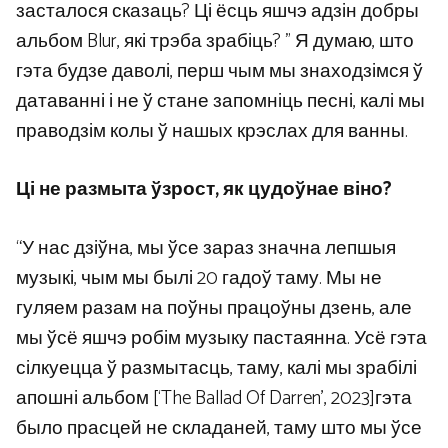
засталося сказаць? Ці ёсць яшчэ адзін добры
альбом Blur, які трэба зрабіць? ” Я думаю, што
гэта будзе даволі, перш чым мы знаходзімся ў
датаванні і не ў стане запомніць песні, калі мы
праводзім колы ў нашых крэслах для ванны.
Ці не размыта ўзрост, як цудоўнае віно?
“У нас дзіўна, мы ўсе зараз значна лепшыя
музыкі, чым мы былі 20 гадоў таму. Мы не
гуляем разам на поўны працоўны дзень, але
мы ўсё яшчэ робім музыку пастаянна. Усё гэта
сілкуецца ў размытасць, таму, калі мы зрабілі
апошні альбом [‘The Ballad Of Darren’, 2023]гэта
было прасцей не складаней, таму што мы ўсе