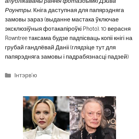
апублікаваны раннія фотаздымкі Дэйва
Роунтры.
Кніга даступная для папярэдняга
замовы зараз (выданне мастака ўключае
эксклюзіўныя фотакапіроўкі Photo). 10 верасня
Rowntree таксама будзе падпісваць копіі кнігі на
грубай гандлёвай Даніі (глядзіце тут для
папярэдняга замовы і падрабязнасці падзей)
Categories
Інтэрв'ю