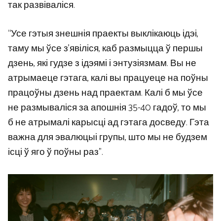
так развіваліся.
“Усе гэтыя знешнія праекты выклікаюць ідэі,
таму мы ўсе з’явіліся, каб размыцца ў першы
дзень, які гудзе з ідэямі і энтузіязмам. Вы не
атрымаеце гэтага, калі вы працуеце на поўны
працоўны дзень над праектам. Калі б мы ўсе
не размываліся за апошнія 35-40 гадоў, то мы
б не атрымалі карысці ад гэтага досведу. Гэта
важна для эвалюцыі групы, што мы не будзем
ісці ў яго ў поўны раз”.