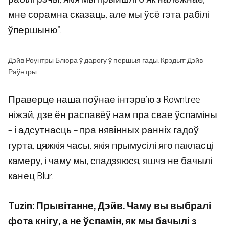
мне сорамна сказаць, але мы ўсё гэта рабілі
ўпершыню”.
Дэйв Роунтры Блюра ў дарогу ў першыя гады. Крэдыт: Дэйв
Раўнтры
Праверце наша поўнае інтэрв’ю з Rowntree
ніжэй, дзе ён распавёў нам пра свае ўспаміны
– і адсутнасць – пра нявінных ранніх гадоў
гурта, цяжкія часы, якія прымусілі яго пакласці
камеру, і чаму мы, спадзяюся, яшчэ не бачылі
канец Blur.
Tuzin: Прывітанне, Дэйв. Чаму вы выбралі
фота кнігу, а не ўспамін, як мы бачылі з