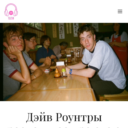
Skip
to
Me
content
Дэйв Роунтры