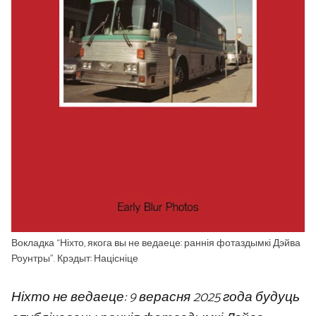
Вокладка “Ніхто, якога вы не ведаеце: раннія фотаздымкі Дэйва
Роунтры”. Крэдыт: Націсніце
Ніхто не ведаеце: 9 верасня 2025 года будуць