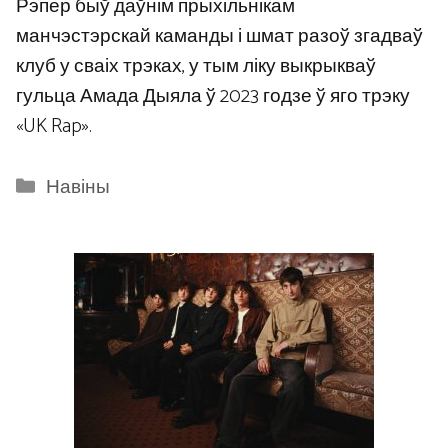
Рэпер быў даўнім прыхільнікам
манчэстэрскай каманды і шмат разоў згадваў
клуб у сваіх трэках, у тым ліку выкрыкваў
гульца Амада Дыяла ў 2023 годзе ў яго трэку
«UK Rap».
Categories
Навіны