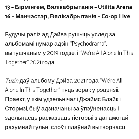
13 – Бірмінгем, Вялікабрытанія – Utilita Arena
16 – Манчэстэр, Вялікабрытанія – Co-op Live
Будучы рэліз ад Дэйва рушыць услед за
альбомамі нумар адзін “Psychodrama”,
выпушчаным у 2019 годзе, і “We’re All Alone In This
Together” 2021 года.
Tuzin
даў альбому Дэйва 2021 года “We’re All
Alone In This Together” пяць зорак у рэцэнзіі.
Праект, у якім удзельнічалі Джэймс Блэйк і
Стормзі, быў адзначаны за ўпэўненасць і
здольнасць расказваць гісторыі з дапамогай
разумнай гульні слоў і плаўнай вытворчасці.