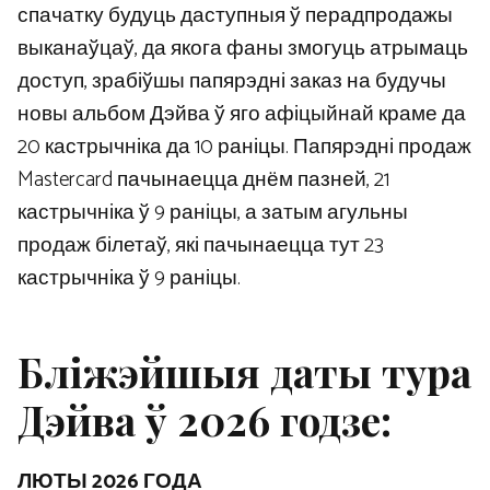
спачатку будуць даступныя ў перадпродажы
выканаўцаў, да якога фаны змогуць атрымаць
доступ, зрабіўшы папярэдні заказ на будучы
новы альбом Дэйва ў яго афіцыйнай краме да
20 кастрычніка да 10 раніцы. Папярэдні продаж
Mastercard пачынаецца днём пазней, 21
кастрычніка ў 9 раніцы, а затым агульны
продаж білетаў, які пачынаецца тут 23
кастрычніка ў 9 раніцы.
Бліжэйшыя даты тура
Дэйва ў 2026 годзе:
ЛЮТЫ 2026 ГОДА