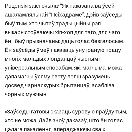
Рэцэнзія заключыла: “Як паказана ва ўсёй
ашаламляльнай “Псіхадраме”, Дэйв заўсёды
быў тым, хто чытаў традыцыйны рэп,
выкарыстоўваючы хіп-хоп для таго, для чаго
ён і быў прызначаны: даць голас безгалосым.
Ён заўсёды ўмеў паказаць унутраную працу
многіх маладых лонданцаў чыстым і
універсальным спосабам, які, магчыма, можа
дапамагчы ўсяму свету лепш зразумець
досвед чарнаскурых брытанцаў, асабліва
чорных мужчын.
«Заўсёды гатовы сказаць суровую праўду тым,
хто не можа, Дэйв зноў даказаў, што ён голас
цэлага пакалення, апераджаючы сваіх