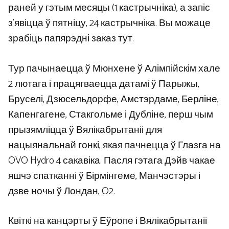
раней у гэтым месяцы (1 кастрычніка), а запіс
з’явіцца ў пятніцу, 24 кастрычніка. Вы можаце
зрабіць папярэдні заказ тут.
Тур пачынаецца ў Мюнхене ў Алімпійскім хале
2 лютага і працягваецца датамі ў Парыжы,
Бруселі, Дзюсельдорфе, Амстэрдаме, Берліне,
Капенгагене, Стакгольме і Дубліне, перш чым
прызямліцца ў Вялікабрытаніі для
нацыянальнай гонкі, якая пачнецца ў Глазга на
OVO Hydro 4 сакавіка. Пасля гэтага Дэйв чакае
яшчэ спатканні ў Бірмінгеме, Манчэстэры і
дзве ночы ў Лондан, O2.
Квіткі на канцэрты ў Еўропе і Вялікабрытаніі