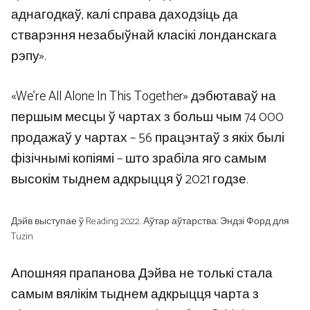
аднагодкаў, калі справа даходзіць да
стварэння незабыўнай класікі лонданскага
рэпу».
«We’re All Alone In This Together» дэбютаваў на
першым месцы ў чартах з больш чым 74 000
продажаў у чартах – 56 працэнтаў з якіх былі
фізічнымі копіямі – што зрабіла яго самым
высокім тыднем адкрыцця ў 2021 годзе.
Дэйв выступае ў Reading 2022. Аўтар аўтарства: Эндзі Форд для
Tuzin
Апошняя прапанова Дэйва не толькі стала
самым вялікім тыднем адкрыцця чарта з