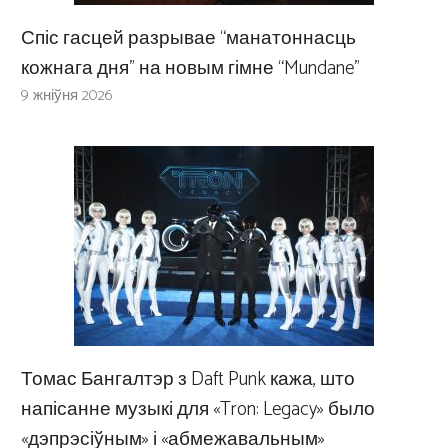
Спіс гасцей разрывае “манатоннасць
кожнага дня” на новым гімне “Mundane”
9 жніўня 2026
Томас Бангалтэр з Daft Punk кажа, што
напісанне музыкі для «Tron: Legacy» было
«дэпрэсіўным» і «абмежавальным»