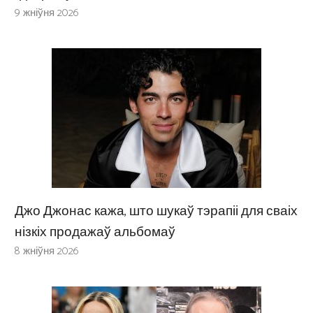
9 жніўня 2026
Джо Джонас кажа, што шукаў тэрапіі для сваіх
нізкіх продажаў альбомаў
8 жніўня 2026