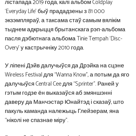
лістапада 2019 года, калі альбом Coldplay
‘Everyday Life’ быў прададзены з 81 000
экзэмпляраў, а таксама стаў самым вялікім
тыднем адкрыцця брытанскага рэп-альбома
пасля дэбютнага альбома Tinie Tempah ‘Disc-
Overy’ у кастрычніку 2010 года.
У ліпені Дэйв далучыўся да Дрэйка на сцэне
Wireless Festival для “Wanna Know”, а потым да яго
далучыўся Central Cee для “Sprinter”. Раней у
гэтым годзе ён выказаўся аб змяншэнні
даверу да Манчэстар Юнайтэд і сказаў, што
пакуль каманда належыць Глейзерам, яна
“ніколі не спазнае міру”.