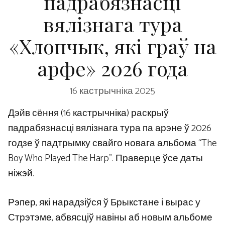
падрабязнасці
вялізнага тура
«Хлопчык, які граў на
арфе» 2026 года
16 кастрычніка 2025
Дэйв сёння (16 кастрычніка) раскрыў
падрабязнасці вялізнага тура па арэне ў 2026
годзе ў падтрымку свайго новага альбома “The
Boy Who Played The Harp”. Праверце ўсе даты
ніжэй.
Рэпер, які нарадзіўся ў Брыкстане і вырас у
Стрэтэме, абвясціў навіны аб новым альбоме