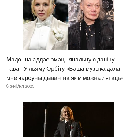
Мадонна аддае эмацыянальную даніну
павагі Уільяму Орбіту: «Ваша музыка дала
мне чароўны дыван, на якім можна лятаць»
8 жніўня 2026