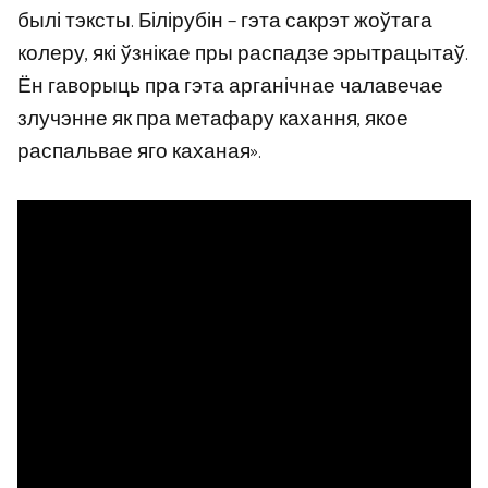
былі тэксты. Білірубін – гэта сакрэт жоўтага
колеру, які ўзнікае пры распадзе эрытрацытаў.
Ён гаворыць пра гэта арганічнае чалавечае
злучэнне як пра метафару кахання, якое
распальвае яго каханая».