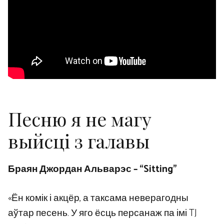
Песню я не магу
выйсці з галавы
Браян Джордан Альварэс – “Sitting”
«Ён комік і акцёр, а таксама неверагодны
аўтар песень. У яго ёсць персанаж па імі TJ