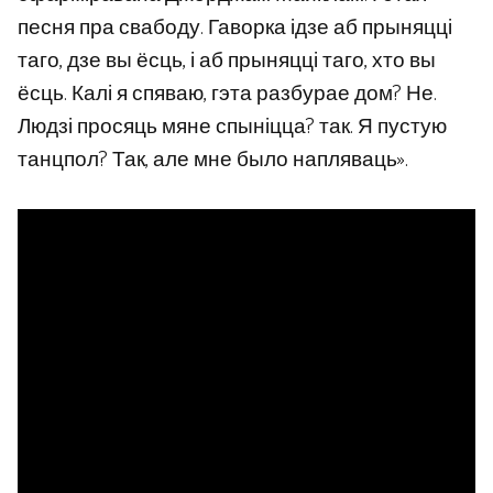
песня пра свабоду. Гаворка ідзе аб прыняцці
таго, дзе вы ёсць, і аб прыняцці таго, хто вы
ёсць. Калі я спяваю, гэта разбурае дом? Не.
Людзі просяць мяне спыніцца? так. Я пустую
танцпол? Так, але мне было напляваць».