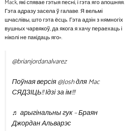
Mack, які спявае гэтыя песні, і гэта яго апошняя.
Гэта адразу засела ў галаве. Я вельмі
шчаслівы, што гэта ёсць. Гэта адзін з нямногіх
вушных чарвякоў, да якога я хачу пераехаць і
ніколі не пакідаць яго».
@brianjordanalvarez
Поўная версія @Josh для Mac
СЯДЗІЦЬ!! Ідзі за ім!!!
♬ арыгінальны гук – Браян
Джордан Альварэс