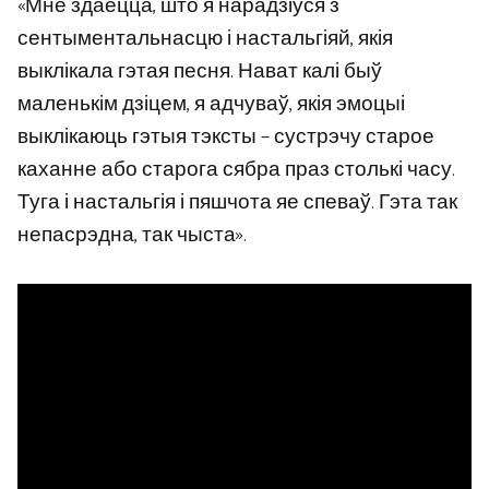
«Мне здаецца, што я нарадзіўся з
сентыментальнасцю і настальгіяй, якія
выклікала гэтая песня. Нават калі быў
маленькім дзіцем, я адчуваў, якія эмоцыі
выклікаюць гэтыя тэксты – сустрэчу старое
каханне або старога сябра праз столькі часу.
Туга і настальгія і пяшчота яе спеваў. Гэта так
непасрэдна, так чыста».