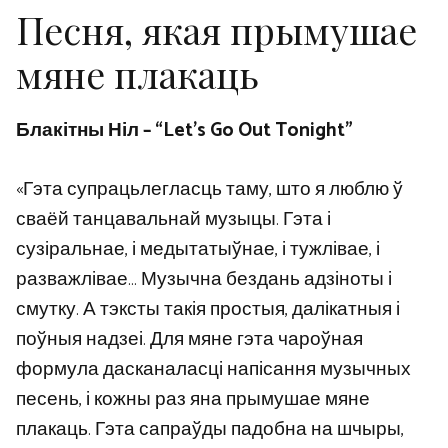
Песня, якая прымушае
мяне плакаць
Блакітны Ніл – “Let’s Go Out Tonight”
«Гэта супрацьлегласць таму, што я люблю ў
сваёй танцавальнай музыцы. Гэта і
сузіральнае, і медытатыўнае, і тужлівае, і
разважлівае… Музычна бездань адзіноты і
смутку. А тэксты такія простыя, далікатныя і
поўныя надзеі. Для мяне гэта чароўная
формула дасканаласці напісання музычных
песень, і кожны раз яна прымушае мяне
плакаць. Гэта сапраўды падобна на шчыры,