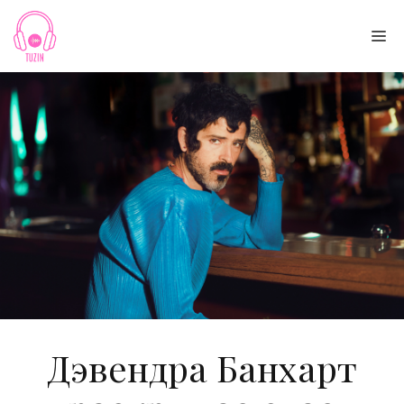
Skip
to
Me
content
Дэвендра Банхарт