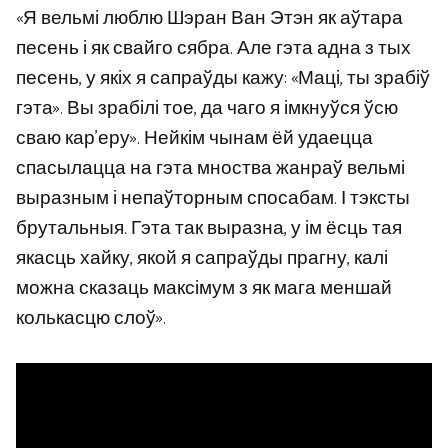
«Я вельмі люблю Шэран Ван Этэн як аўтара
песень і як свайго сябра. Але гэта адна з тых
песень, у якіх я сапраўды кажу: «Маці, ты зрабіў
гэта». Вы зрабілі тое, да чаго я імкнуўся ўсю
сваю кар’еру». Нейкім чынам ёй удаецца
спасылацца на гэта мноства жанраў вельмі
выразным і непаўторным спосабам. І тэксты
брутальныя. Гэта так выразна, у ім ёсць тая
якасць хайку, якой я сапраўды прагну, калі
можна сказаць максімум з як мага меншай
колькасцю слоў».