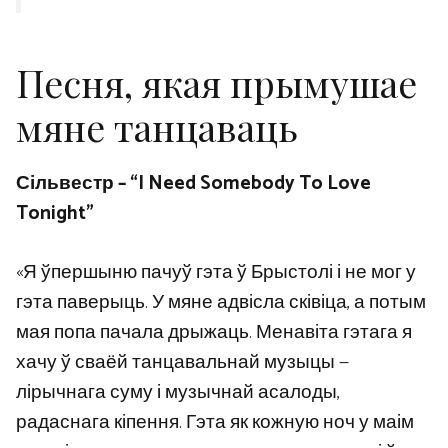
Песня, якая прымушае
мяне танцаваць
Сільвестр – “I Need Somebody To Love
Tonight”
«Я ўпершыню пачуў гэта ў Брыстолі і не мог у
гэта паверыць. У мяне адвісла сківіца, а потым
мая попа пачала дрыжаць. Менавіта гэтага я
хачу ў сваёй танцавальнай музыцы —
лірычнага суму і музычнай асалоды,
радаснага кіпення. Гэта як кожную ноч у маім