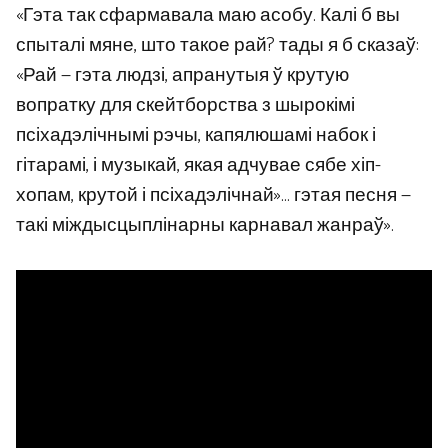
«Гэта так сфармавала маю асобу. Калі б вы
спыталі мяне, што такое рай? тады я б сказаў:
«Рай — гэта людзі, апранутыя ў крутую
вопратку для скейтборства з шырокімі
псіхадэлічнымі рэчы, капялюшамі набок і
гітарамі, і музыкай, якая адчувае сябе хіп-
хопам, крутой і псіхадэлічнай»… гэтая песня —
такі міждысцыплінарны карнавал жанраў».