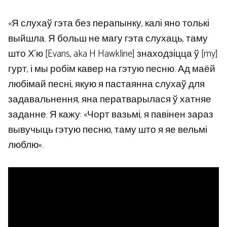
«Я слухаў гэта без перапынку, калі яно толькі
выйшла. Я больш не магу гэта слухаць, таму
што Х’ю [Evans, aka H Hawkline] знаходзіцца ў [my]
гурт, і мы робім кавер на гэтую песню. Ад маёй
любімай песні, якую я пастаянна слухаў для
задавальнення, яна ператварылася ў хатняе
заданне. Я кажу: «Чорт вазьмі, я павінен зараз
вывучыць гэтую песню, таму што я яе вельмі
люблю».