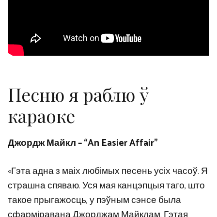
Песню я раблю ў
караоке
Джордж Майкл – “An Easier Affair”
«Гэта адна з маіх любімых песень усіх часоў. Я
страшна спяваю. Уся мая канцэпцыя таго, што
такое прыгажосць, у пэўным сэнсе была
сфарміравана Джорджам Майклам. Гэтая