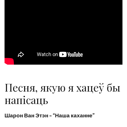
Песня, якую я хацеў бы
напісаць
Шарон Ван Этэн – “Наша каханне”