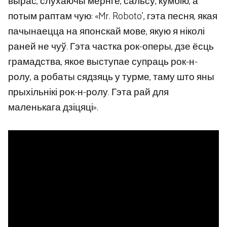
вырас, слухаючы мернге, сальсу, кумбію, а
потым раптам чую: «Mr. Roboto’, гэта песня, якая
пачынаецца на японскай мове, якую я ніколі
раней не чуў. Гэта частка рок-оперы, дзе ёсць
грамадства, якое выступае супраць рок-н-
ролу, а робаты сядзяць у турме, таму што яны
прыхільнікі рок-н-ролу. Гэта рай для
маленькага дзіцяці».