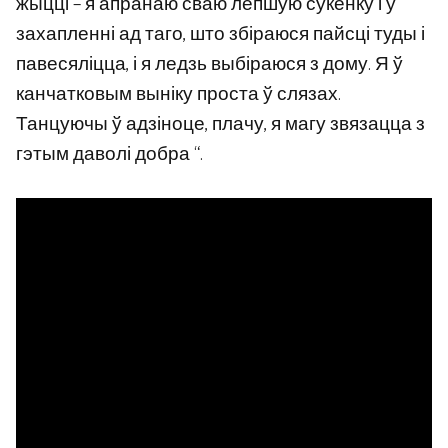
жыцці – я апранаю сваю лепшую сукенку і ў
захапленні ад таго, што збіраюся пайсці туды і
павесяліцца, і я ледзь выбіраюся з дому. Я ў
канчатковым выніку проста ў слязах.
Танцуючы ў адзіноце, плачу, я магу звязацца з
гэтым даволі добра “.