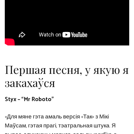
Першая песня, у якую я
закахаўся
Styx – “Mr Roboto”
«Для мяне гэта амаль версія «Так» з Мікі
Маўсам, гэтая прагі, тэатральная штука. Я