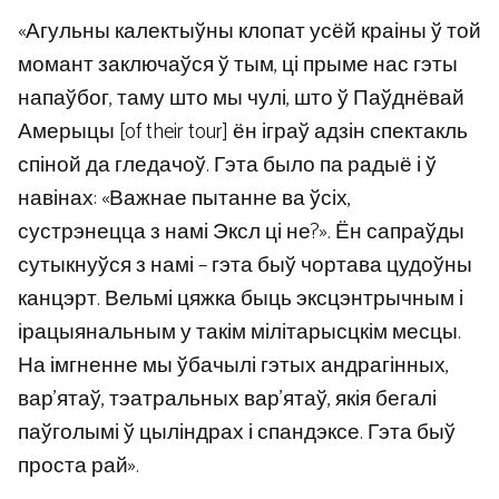
«Агульны калектыўны клопат усёй краіны ў той
момант заключаўся ў тым, ці прыме нас гэты
напаўбог, таму што мы чулі, што ў Паўднёвай
Амерыцы [of their tour] ён іграў адзін спектакль
спіной да гледачоў. Гэта было па радыё і ў
навінах: «Важнае пытанне ва ўсіх,
сустрэнецца з намі Эксл ці не?». Ён сапраўды
сутыкнуўся з намі – гэта быў чортава цудоўны
канцэрт. Вельмі цяжка быць эксцэнтрычным і
ірацыянальным у такім мілітарысцкім месцы.
На імгненне мы ўбачылі гэтых андрагінных,
вар’ятаў, тэатральных вар’ятаў, якія бегалі
паўголымі ў цыліндрах і спандэксе. Гэта быў
проста рай».