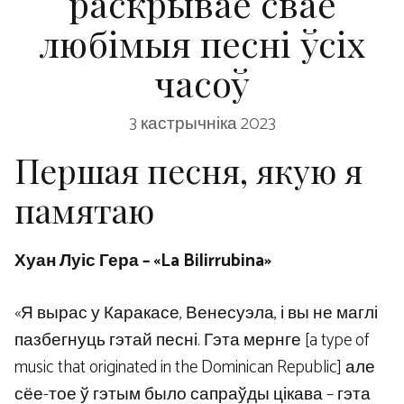
раскрывае свае
любімыя песні ўсіх
часоў
3 кастрычніка 2023
Першая песня, якую я
памятаю
Хуан Луіс Гера – «La Bilirrubina»
«Я вырас у Каракасе, Венесуэла, і вы не маглі
пазбегнуць гэтай песні. Гэта мернге [a type of
music that originated in the Dominican Republic] але
сёе-тое ў гэтым было сапраўды цікава – гэта