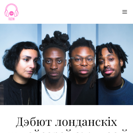
Skip
to
Me
content
Дэбют лонданскіх