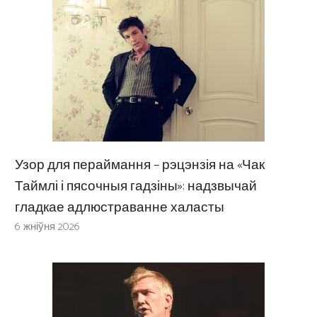
Узор для пераймання – рэцэнзія на «Чак
Таймлі і пясочныя гадзіны»: надзвычай
гладкае адлюстраванне халасты
6 жніўня 2026