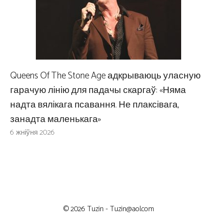
Queens Of The Stone Age адкрываюць уласную
гарачую лінію для падачы скаргаў: «Няма
надта вялікага псавання. Не плаксівага,
занадта маленькага»
6 жніўня 2026
© 2026 Tuzin -
Tuzin@aol.com