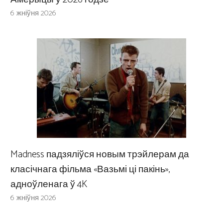
6 жніўня 2026
Madness падзяліўся новым трэйлерам да
класічнага фільма «Вазьмі ці пакінь»,
адноўленага ў 4K
6 жніўня 2026