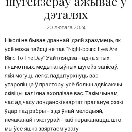
шугейзераў ажывае ў
дэталях
20 лютага 2024
Ніколі не бывае дрэннай ідэяй зразумець, як
усё можа пайсці не так. “Night-bound Eyes Are
Blind To The Day” Уайтлэндза – адна з тых
пяшчотных, медытатыўных шугейз-запісаў,
якія могуць лёгка падштурхнуць вас
утаропіцца ў прастору, усё больш адвісаючы
сківіцы, калі яна ахоплівае вас. Такім чынам,
час ад часу лонданскі квартэт прапануе рэзкі
ўдар пад рэбры – з дзіўнай мелодыяй,
нечаканай тэкстурай – каб пераканацца, што
мы ўсё яшчэ звяртаем увагу.