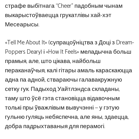
страфе выбітнага “Cheer” падобным чынам
выкарыстоўваецца грукатлівы хай-хэт
Месеарысы.
«Tell Me About It» (супрацоўніцтва з Доці з Dream-
Poppers Deary) і «How It Feels» меладычна больш
прамыя, але, што цікава, найбольш
пераканаўчыя, калі гітары амаль караскаюцца
адна па адной, ствараючы галавакружную
сетку гук. Падыход Уайтлэндса складаны,
таму што ўсё гэта становіцца відавочным
толькі пры ўважлівым вывучэнні — у гэтую
гульню гуляць небяспечна, але яны, здаецца,
добра падрыхтаваныя для перамогі.