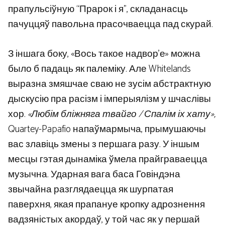
прапульсіўную “Прарок і я”, складанасць
пачуццяў павольна прасочваецца пад скурай.
З іншага боку, «Вось такое надвор’е» можна
было б падаць як палеміку. Але Whitelands
выразна змяшчае сваю не зусім абстрактную
дыскусію пра расізм і імперыялізм у шчаслівы
хор.
«Любім бліжняга твайго / Спалім іх хату»,
Quartey-Papafio напаўмармыча, прымушаючы
вас злавіць змены з першага разу. У іншым
месцы гэтая дынаміка ўмела прайграваецца
музычна. Ударная вага баса Говіндэна
звычайна разглядаецца як шурпатая
паверхня, якая прапануе кропку адрознення
вадзяністых акордаў, у той час як у першай