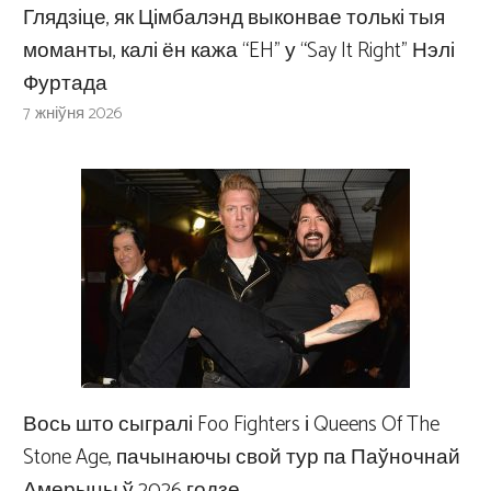
Глядзіце, як Цімбалэнд выконвае толькі тыя
моманты, калі ён кажа “EH” у “Say It Right” Нэлі
Фуртада
7 жніўня 2026
Вось што сыгралі Foo Fighters і Queens Of The
Stone Age, пачынаючы свой тур па Паўночнай
Амерыцы ў 2026 годзе