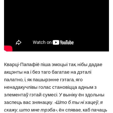
Кварці-Папафіё піша эмоцыі так, нібы дадае
акцэнты на і без таго багатае на дэталі
палатно, і, як пашырэнне гэтага, яго
ненадакучлівы голас становіцца адным з
элементаў гэтай сумесі. У выніку ён здольны
заспець вас знянацку.
«Што б ты ні хацеў, я
скажу, што мне трэба»,
ён спявае, каб пачаць