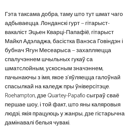
Гэта таксама добра, таму што тут шмат чаго
адбываецца. Лонданскі гурт — гітарыст-
вакаліст Эцьен Кварці-Папафіё, гітарыст
Майкл Адэладжа, басістка Ванэса Говіндэн і
бубнач Ягун Месеарыса — захапляецца
спалучэннем шчыльных гукаў са
шматслойным, ускосным значэннем,
пачынаючы з імя, якое з’яўляецца галоўнай
спасылкай на каледж пры ўніверсітэце.
Roehampton, дзе Quartey-Papafio сыграў сваё
першае шоу, і той факт, што яны каляровыя
людзі, якія працуюць у жанры, дзе гістарычна
дамінавалі белыя чувакі.