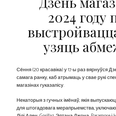
Дзень магаз
2024 году
выстройвацца
узяць абм
Сёння (20 красавіка) у 17-ы раз вярнуўся Дз
самага ранку, каб атрымаць у свае рукі с
магазінах гуказапісу.
Некаторыя з гучных імёнаў, якія выпускаю
для штогадовага мерапрыемства, уключаюць The
Лілі Ален, Gorillaz, Элтана Джона, Paramore і