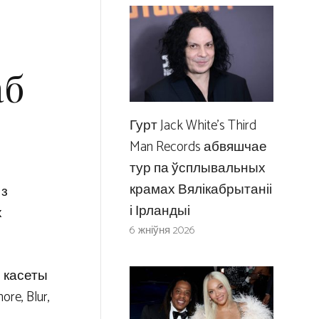
аб
Гурт Jack White’s Third
Man Records абвяшчае
тур па ўсплывальных
крамах Вялікабрытаніі
 з
і Ірландыі
х
6 жніўня 2026
і касеты
re, Blur,