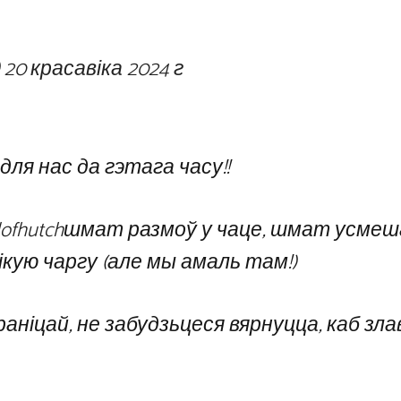
)
20 красавіка 2024 г
для нас да гэтага часу!!
ofhutch
шмат размоў у чаце, шмат усмеша
лікую чаргу (але мы амаль там!)
раніцай, не забудзьцеся вярнуцца, каб зла