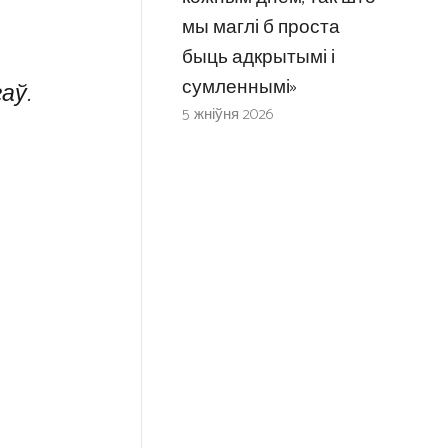
мы маглі б проста
быць адкрытымі і
сумленнымі»
аў.
5 жніўня 2026