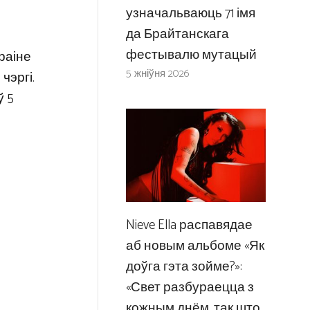
узначальваюць 71 імя
да Брайтанскага
фестывалю мутацый
раіне
5 жніўня 2026
чэргі.
ў 5
Nieve Ella распавядае
аб новым альбоме «Як
доўга гэта зойме?»:
«Свет разбураецца з
кожным днём, так што