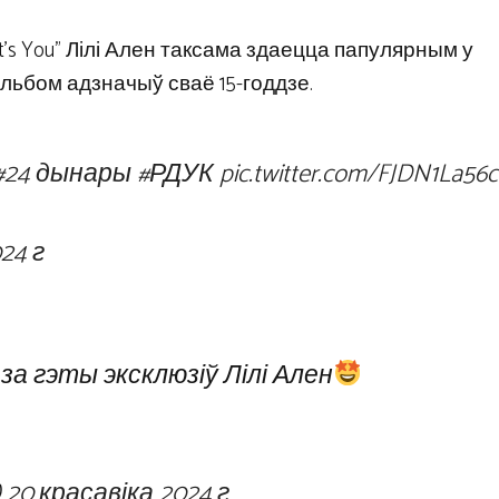
It's You” Лілі Ален таксама здаецца папулярным у
альбом адзначыў сваё 15-годдзе.
#24 дынары
#РДУК
pic.twitter.com/FJDN1La56c
24 г
за гэты эксклюзіў Лілі Ален
)
20 красавіка 2024 г