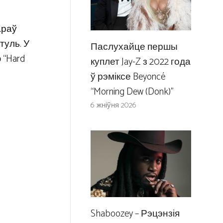
араў
туль. У
Паслухайце першы
 “Hard
куплет Jay-Z з 2022 года
ў рэміксе Beyoncé
“Morning Dew (Donk)”
6 жніўня 2026
Shaboozey – Рэцэнзія