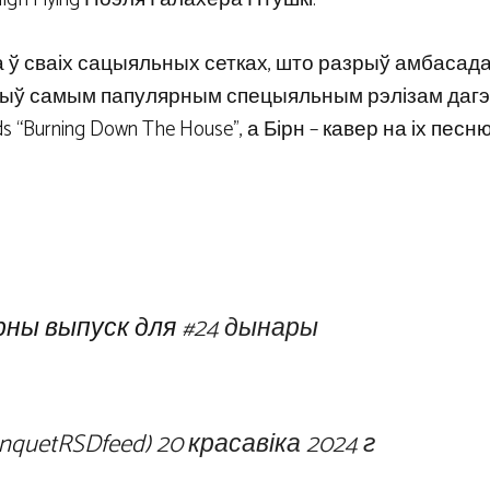
іла ў сваіх сацыяльных сетках, што разрыў амбасад
ам быў самым папулярным спецыяльным рэлізам дагэ
 “Burning Down The House”, а Бірн – кавер на іх песню
рны выпуск для
#24 дынары
nquetRSDfeed)
20 красавіка 2024 г