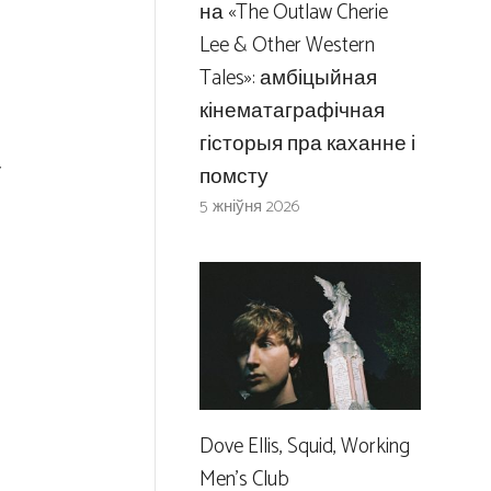
на «The Outlaw Cherie
Lee & Other Western
Tales»: амбіцыйная
кінематаграфічная
гісторыя пра каханне і
помсту
5 жніўня 2026
Dove Ellis, Squid, Working
Men’s Club