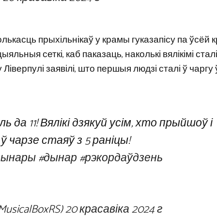
лькасць прыхільнікаў у крамы гуказапісу па ўсёй к
яльныя сеткі, каб паказаць, наколькі вялікімі сталі 
 Ліверпулі заявілі, што першыя людзі сталі ў чаргу 
ь да 11! Вялікі дзякуй усім, хто прыйшоў і
ў чарзе стаяў з 5 раніцы!
дынары
#дынар
#рэкордаўдзень
eMusicalBoxRS)
20 красавіка 2024 г