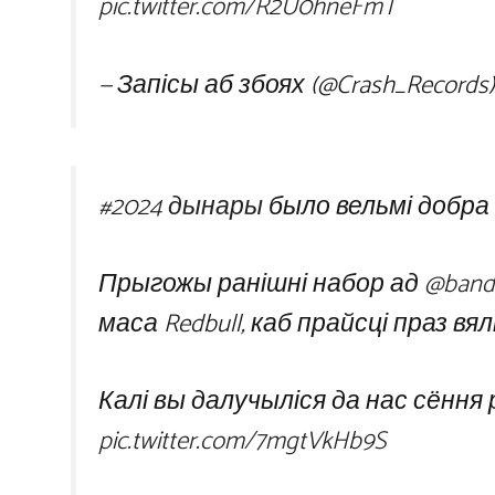
pic.twitter.com/R2U0hneFmT
— Запісы аб збоях (@Crash_Records
#2024 дынары
было вельмі добра 
Прыгожы ранішні набор ад
@band
маса Redbull, каб прайсці праз вя
Калі вы далучыліся да нас сёння 
pic.twitter.com/7mgtVkHb9S