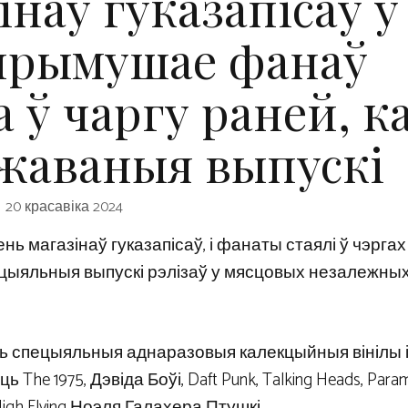
інаў гуказапісаў у
 прымушае фанаў
 ў чаргу раней, к
ежаваныя выпускі
20 красавіка 2024
ень магазінаў гуказапісаў, і фанаты стаялі ў чэргах
пецыяльныя выпускі рэлізаў у мясцовых незалежны
ць спецыяльныя аднаразовыя калекцыйныя вінілы 
 1975, Дэвіда Боўі, Daft Punk, Talking Heads, Paramo
 High Flying Ноэля Галахера Птушкі.