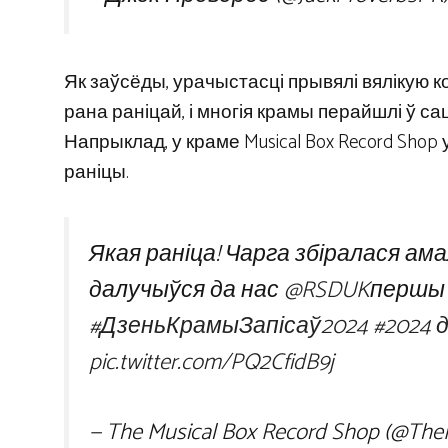
Як заўсёды, урачыстасці прывялі вялікую ко
рана раніцай, і многія крамы перайшлі ў сацы
Напрыклад, у краме Musical Box Record Shop у
раніцы.
Якая раніца! Чарга збіралася амал
далучыўся да нас
@RSDUK
першы 
#ДзеньКрамыЗапісаў2024
#2024 
pic.twitter.com/PQ2CfidB9j
— The Musical Box Record Shop (@Th