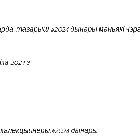
зарда, таварыш
#2024 дынары
маньякі чэрг
іка 2024 г
калекцыянеры.
#2024 дынары