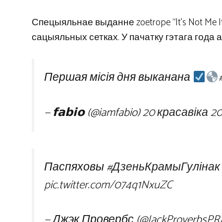
Спецыяльнае выданне zoetrope “It's Not Me 
сацыяльных сетках. У пачатку гэтага года 
Першая місія дня выканана
— 𝗳𝗮𝗯𝗶𝗼 (@iamfabio)
20 красавіка 20
Паспяховы
#ДзеньКрамыГулінак
pic.twitter.com/074q1NxuZC
— Джэк Провербс (@JackProverbsPR