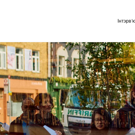
Інтэрв’