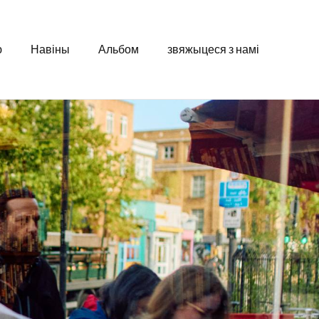
ю
Навіны
Альбом
звяжыцеся з намі