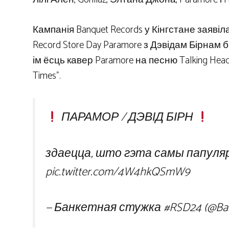
Кампанія Banquet Records у Кінгстане заяв
Record Store Day Paramore з Дэвідам Бірн
ім ёсць кавер Paramore на песню Talking Heads
Times”.
ПАРАМОР / ДЭВІД БІРН
здаецца, што гэта самы папуля
pic.twitter.com/4W4hkQSmW9
— Банкетная стужка #RSD24 (@Ba