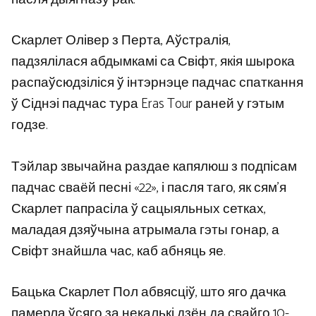
Скарлет Олівер з Перта, Аўстралія,
падзялілася абдымкамі са Свіфт, якія шырока
распаўсюдзіліся ў інтэрнэце падчас спаткання
ў Сіднэі падчас тура Eras Tour раней у гэтым
годзе.
Тэйлар звычайна раздае капялюш з подпісам
падчас сваёй песні «22», і пасля таго, як сям'я
Скарлет папрасіла ў сацыяльных сетках,
маладая дзяўчына атрымала гэты гонар, а
Свіфт знайшла час, каб абняць яе.
Бацька Скарлет Пол абвясціў, што яго дачка
памерла ўсяго за некалькі дзён да свайго 10-