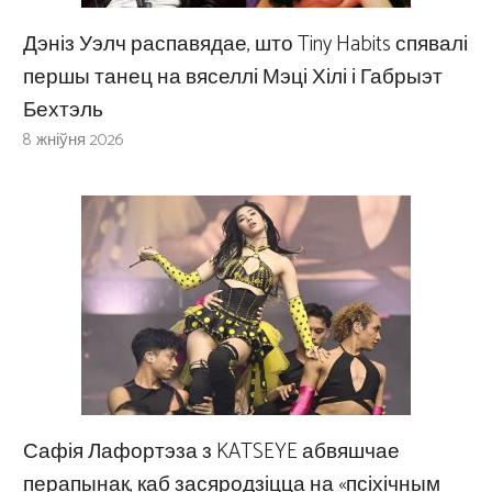
Дэніз Уэлч распавядае, што Tiny Habits спявалі
першы танец на вяселлі Мэці Хілі і Габрыэт
Бехтэль
8 жніўня 2026
Сафія Лафортэза з KATSEYE абвяшчае
перапынак, каб засяродзіцца на «псіхічным