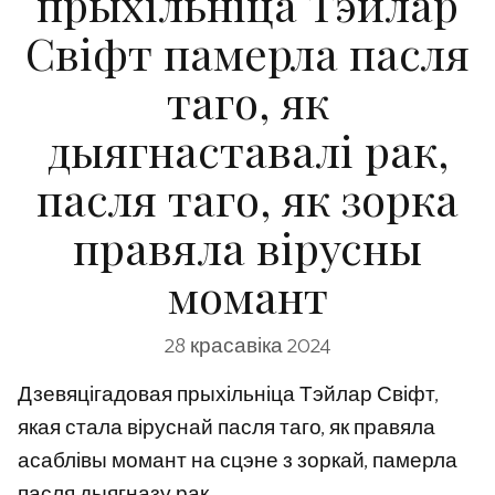
прыхільніца Тэйлар
Свіфт памерла пасля
таго, як
дыягнаставалі рак,
пасля таго, як зорка
правяла вірусны
момант
28 красавіка 2024
Дзевяцігадовая прыхільніца Тэйлар Свіфт,
якая стала віруснай пасля таго, як правяла
асаблівы момант на сцэне з зоркай, памерла
пасля дыягназу рак.