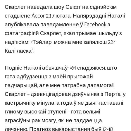
Скарлет наведала шоу Свіфт на сіднэйскім
стадыёне Accor 23 лютага. Напярэдадні Наталі
апублікавала паведамленне ў Facebook з
фатаграфіяй Скарлет, якая трымае шыльду з
надпісам: «Тэйлар, можна мне капялюш 22?
Калі ласка”.
Подпіс Наталі абвяшчаў: «Я спадзяюся, што
гэта адбудзецца з маёй прыгожай
падчарыцай, але мне патрэбна дапамога!!
Скарлет – дзевяцігадовая дзяўчынка з Перта, у
кастрычніку мінулага года ў яе дыягнаставалі
глиому высокай ступені – гэта вельмі
агрэсіўны рак мозгу, які не паддаецца
лячэнню. Прагноз выкарыстання быў 12-18