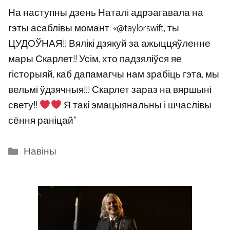
На наступны дзень Наталі адрэагавала на
гэты асаблівы момант: «@taylorswift, ты
ЦУДОЎНАЯ!! Вялікі дзякуй за ажыццяўленне
мары Скарлет!! Усім, хто падзяліўся яе
гісторыяй, каб дапамагчы нам зрабіць гэта, мы
вельмі ўдзячныя!!! Скарлет зараз на вяршыні
свету!!
Я такі эмацыянальны і шчаслівы
сёння раніцай”
Categories
Навіны