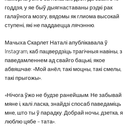
годдзя, у яе быў дыягнаставаны рэдкі рак
галаўнога мозгу, вядомы як глиома высокай
ступені, які не паддаецца лячэнню.
Мачыха Скарлет Наталі апублікавала ў
Instagram, каб пацвердзіць трагічныя навіны, з
паведамленнем ад свайго бацькі, якое
абвяшчае: «Мой анёл, такі моцны, такі смелы,
такі прыгожы».
«Нічога ўжо не будзе ранейшым. Не забывай
мяне і, калі ласка, знайдзі спосаб паведаміць
мне, што ты ў парадку. Добрай ночы, дзетка, я
люблю цябе – тата».