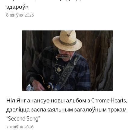
здароўі»
8 жніўня 2026
Ніл Янг анансуе новы альбом з Chrome Hearts,
дзеліцца заспакаяльным загалоўным трэкам
“Second Song”
7 жніўня 2026