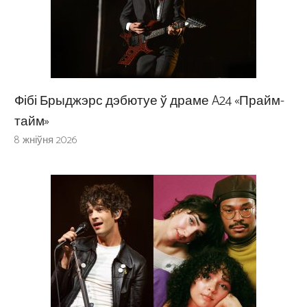
Фібі Брыджэрс дэбютуе ў драме A24 «Прайм-
тайм»
8 жніўня 2026