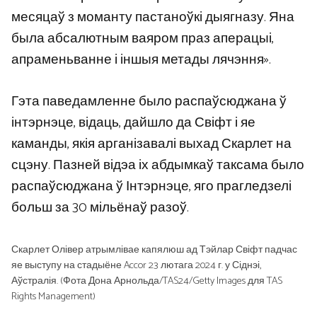
месяцаў з моманту пастаноўкі дыягназу. Яна
была абсалютным ваяром праз аперацыі,
апраменьванне і іншыя метады лячэння».
Гэта паведамленне было распаўсюджана ў
інтэрнэце, відаць, дайшло да Свіфт і яе
каманды, якія арганізавалі выхад Скарлет на
сцэну. Пазней відэа іх абдымкаў таксама было
распаўсюджана ў Інтэрнэце, яго прагледзелі
больш за 30 мільёнаў разоў.
Скарлет Олівер атрымлівае капялюш ад Тэйлар Свіфт падчас
яе выступу на стадыёне Accor 23 лютага 2024 г. у Сіднэі,
Аўстралія. (Фота Дона Арнольда/TAS24/Getty Images для TAS
Rights Management)