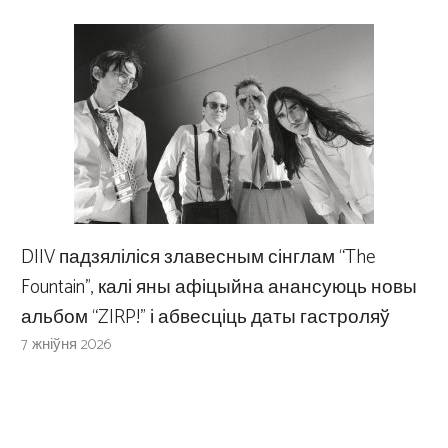
DIIV падзяліліся злавесным сінглам “The
Fountain”, калі яны афіцыйна анансуюць новы
альбом “ZIRP!” і абвесціць даты гастроляў
7 жніўня 2026