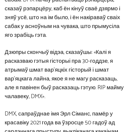
сказаў рэпарцёру, каб ён кінуў сваё дзярмо і
зняў усё, што на ім было, і ён накіраваў сваіх
сабак у асноўным на чувака, што прымусіла
яго зрабіць гэта.
Дзюпры скончыў відэа, сказаўшы: «Калі я
расказваю гэтыя гісторыі пра 30-годдзе, я
атрымаў шмат вар’яцкіх гісторый і шмат
вар’яцкага лайна, якое я не магу расказаць,
але я павінен быў расказаць гэтую. RIP майму
чалавеку, DMX».
DMX, сапраўднае імя Эрл Сіманс, памёр у
красавіку 2021 года ва ўзросце 50 гадоў ад
сардэчнага прыступу, выкліканага какаінам.