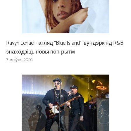
Ravyn Lenae – агляд “Blue Island”: вундэркінд R&B
знаходзіць новы поп-рытм
7 жніўня 2026