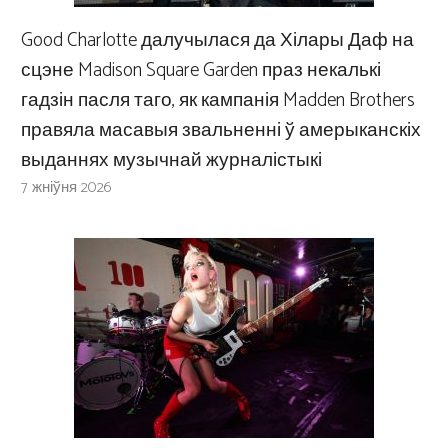
Good Charlotte далучылася да Хілары Даф на
сцэне Madison Square Garden праз некалькі
гадзін пасля таго, як кампанія Madden Brothers
правяла масавыя звальненні ў амерыканскіх
выданнях музычнай журналістыкі
7 жніўня 2026