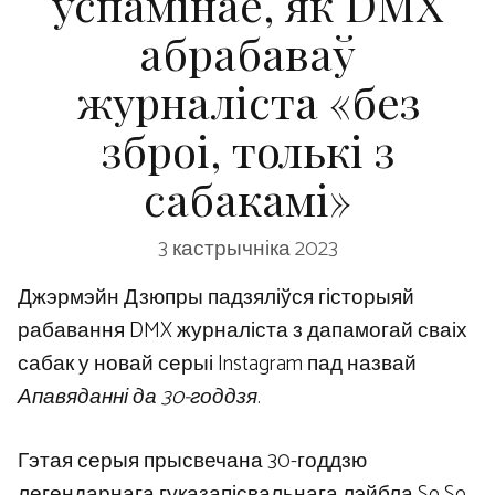
ўспамінае, як DMX
абрабаваў
журналіста «без
зброі, толькі з
сабакамі»
3 кастрычніка 2023
Джэрмэйн Дзюпры падзяліўся гісторыяй
рабавання DMX журналіста з дапамогай сваіх
сабак у новай серыі Instagram пад назвай
Апавяданні да 30-годдзя
.
Гэтая серыя прысвечана 30-годдзю
легендарнага гуказапісвальнага лэйбла So So