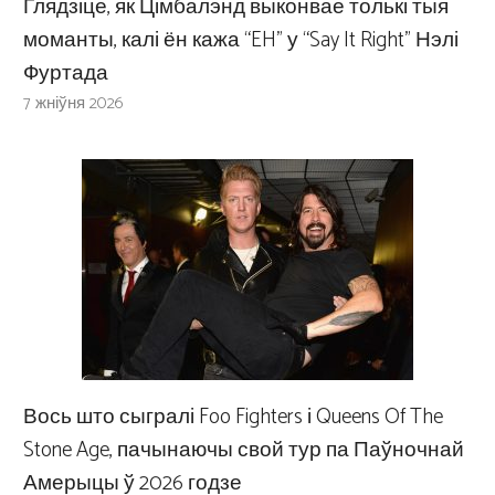
Глядзіце, як Цімбалэнд выконвае толькі тыя
моманты, калі ён кажа “EH” у “Say It Right” Нэлі
Фуртада
7 жніўня 2026
Вось што сыгралі Foo Fighters і Queens Of The
Stone Age, пачынаючы свой тур па Паўночнай
Амерыцы ў 2026 годзе