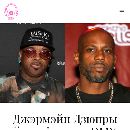
Skip
to
Me
content
Джэрмэйн Дзюпры