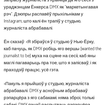
запрасіў журналіста з
Крыніца
да яго сесіі з
ураджэнцам Ёнкерса DMX як “маркетынгавая
рэч”. Дзюпры распавёў прыхільнікам у
Instagram, што калі ён трапіў у студыю,
журналіста абрабавалі.
Ён сказаў: «Я збіраўся ў студыю ў Нью-Ёрку,
каб пачуць, як DMX робіць яго вершы [wanted the
journalist to be] муха на сцяне на сесіі, каб яны
маглі пагаварыць пра тое, што я запісваў, і як
праходзіў працэс, усё гэта.
«Пакуль я прыйшоў у студыю, журналіста
абрабавалі. DMX у асноўным абрабаваў
рэпарцёра з яго сабакамі; няма зброі, толькі
сабакі. DMX пачаў распытваць рэпарцёра,