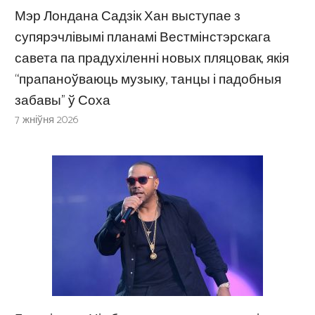
Мэр Лондана Садзік Хан выступае з
супярэчлівымі планамі Вестмінстэрскага
савета па прадухіленні новых пляцовак, якія
“прапаноўваюць музыку, танцы і падобныя
забавы” ў Соха
7 жніўня 2026