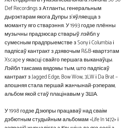
Def Recordings з Атланты, генеральным
дырэктарам якога Дупры з’яўляецца з
моманту яго стварэння. У 1993 годзе плённы
музычны прадзюсар стварыў лэйбл у
сумесным прадпрыемстве з Sony і Columbia і
падпісаў кантракт з дзявочым R&B-квартэтам
Xscape у якасці свайго першага выканаўцы.
Лэйбл таксама вядомы тым, што падпісаў
кантракт з Jagged Edge, Bow Wow, 3LW і Da Brat –
апошняя стала першай жанчынай-рэперам,
альбом якой стаў плацінавым у ЗША.
У 1998 годзе Дзюпры працаваў над сваім
дэбютным студыйным альбомам «Life In 1472» і