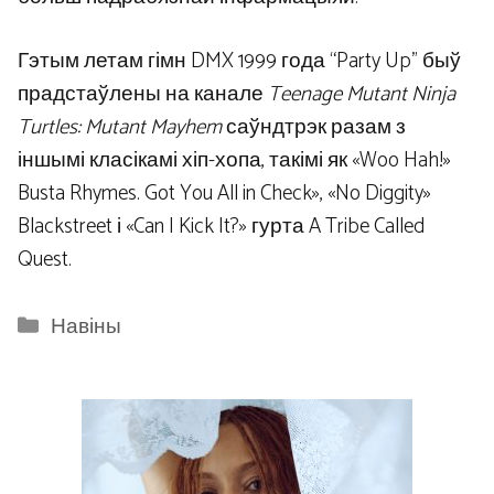
Гэтым летам гімн DMX 1999 года “Party Up” быў
прадстаўлены на канале
Teenage Mutant Ninja
Turtles: Mutant Mayhem
саўндтрэк разам з
іншымі класікамі хіп-хопа, такімі як «Woo Hah!»
Busta Rhymes. Got You All in Check», «No Diggity»
Blackstreet і «Can I Kick It?» гурта A Tribe Called
Quest.
Categories
Навіны