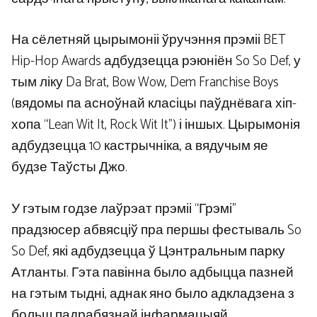
На сёлетняй цырымоніі ўручэння прэміі BET
Hip-Hop Awards адбудзецца рэюніён So So Def, у
тым ліку Da Brat, Bow Wow, Dem Franchise Boys
(вядомы па асноўнай класіцы паўднёвага хіп-
хопа “Lean Wit It, Rock Wit It”) і іншых. Цырымонія
адбудзецца 10 кастрычніка, а вядучым яе
будзе Таўсты Джо.
У гэтым годзе лаўрэат прэміі “Грэмі”
прадзюсер абвясціў пра першы фестываль So
So Def, які адбудзецца ў Цэнтральным парку
Атланты. Гэта павінна было адбыцца пазней
на гэтым тыдні, аднак яно было адкладзена з
больш падрабязнай інфармацыяй.