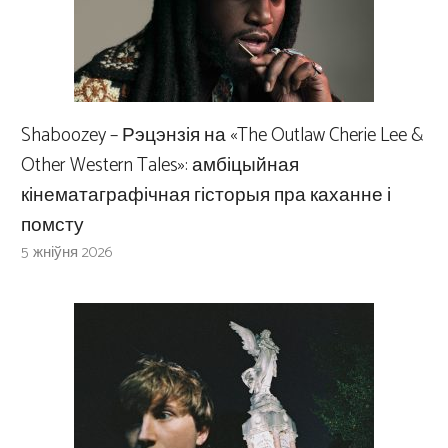
Shaboozey – Рэцэнзія на «The Outlaw Cherie Lee &
Other Western Tales»: амбіцыйная
кінематаграфічная гісторыя пра каханне і
помсту
5 жніўня 2026