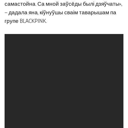
самастойна. Са мной заўсёды былі дзяўчаты»,
— дадала яна, кіўнуўшы сваім таварышам па
групе BLACKPINK.