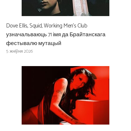
Dove Ellis, Squid, Working Men’s Club
узначальваюць 71 імя да Брайтанскага
фестывалю мутацый
5 жніўня 2026