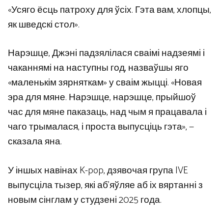
«Усяго ёсць патроху для ўсіх. Гэта вам, хлопцы,
як шведскі стол».
Нарэшце, Джэні падзялілася сваімі надзеямі і
чаканнямі на наступны год, назваўшы яго
«маленькім зярняткам» у сваім жыцці. «Новая
эра для мяне. Нарэшце, нарэшце, прыйшоў
час для мяне паказаць, над чым я працавала і
чаго трымалася, і проста выпусціць гэта», —
сказала яна.
У іншых навінах K-pop, дзявочая група IVE
выпусціла тызер, які аб’яўляе аб іх вяртанні з
новым сінглам у студзені 2025 года.