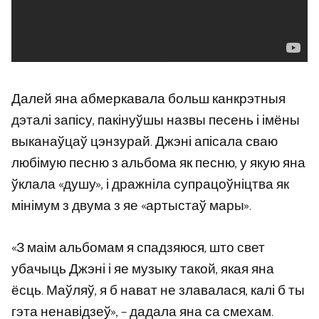
Далей яна абмеркавала больш канкрэтныя
дэталі запісу, пакінуўшы назвы песень і імёны
выканаўцаў цэнзурай. Джэні апісала сваю
любімую песню з альбома як песню, у якую яна
ўклала «душу», і дражніла супрацоўніцтва як
мінімум з двума з яе «артыстаў мары».
«З маім альбомам я спадзяюся, што свет
убачыць Джэні і яе музыку такой, якая яна
ёсць. Маўляў, я б нават не злавалася, калі б ты
гэта ненавідзеў», – дадала яна са смехам.