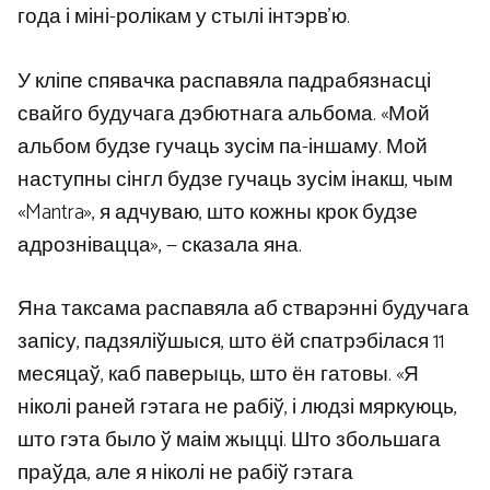
года і міні-ролікам у стылі інтэрв’ю.
У кліпе спявачка распавяла падрабязнасці
свайго будучага дэбютнага альбома. «Мой
альбом будзе гучаць зусім па-іншаму. Мой
наступны сінгл будзе гучаць зусім інакш, чым
«Mantra», я адчуваю, што кожны крок будзе
адрознівацца», — сказала яна.
Яна таксама распавяла аб стварэнні будучага
запісу, падзяліўшыся, што ёй спатрэбілася 11
месяцаў, каб паверыць, што ён гатовы. «Я
ніколі раней гэтага не рабіў, і людзі мяркуюць,
што гэта было ў маім жыцці. Што збольшага
праўда, але я ніколі не рабіў гэтага