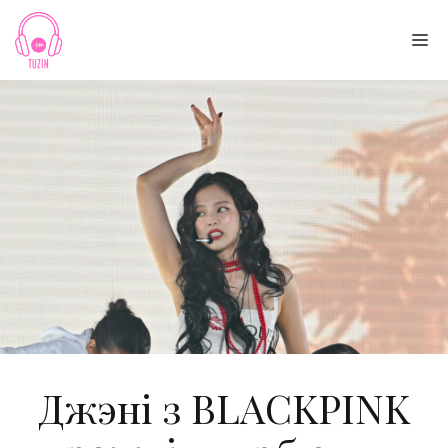
Skip
to
Me
content
Джэні з BLACKPINK