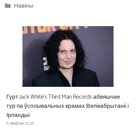
Categories
Навіны
Гурт Jack White’s Third Man Records абвяшчае
тур па ўсплывальных крамах Вялікабрытаніі і
Ірландыі
6 жніўня 2026