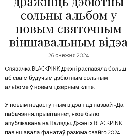
дражніць дэбютны
сольны альбом у
новым святочным
віншавальным відэа
26 снежня 2024
Спявачка BLACKPINK Джэні распавяла больш
аб сваім будучым дэбютным сольным
альбоме ў новым цізерным кліпе.
У новым недаступным відэа пад назвай «Да
пабачэння, прывітанне», якое было
апублікавана на Каляды, Джэні з BLACKPINK
павіншавала фанатаў рэзюмэ свайго 2024