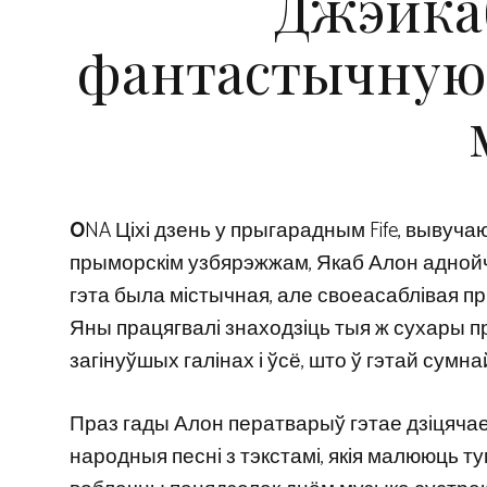
Джэйка
фантастычную,
O
NA Ціхі дзень у прыгарадным Fife, вывуч
прыморскім узбярэжжам, Якаб Алон аднойч
гэта была містычная, але своеасаблівая пр
Яны працягвалі знаходзіць тыя ж сухары п
загінуўшых галінах і ўсё, што ў гэтай сумн
Праз гады Алон ператварыў гэтае дзіцячае
народныя песні з тэкстамі, якія малююць т