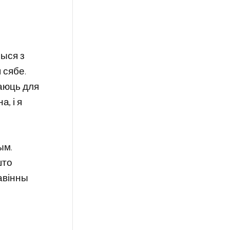
шыся з
 сябе.
аюць для
, і я
ым.
што
павінны