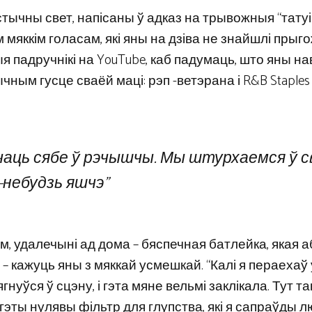
тычны свет, напісаны ў адказ на трывожныя “татуі
 мяккім голасам, які яны на дзіва не знайшлі прыг
я падручнікі на YouTube, каб падумаць, што яны на
ычным гусце сваёй маці: рэп -ветэрана і R&B Staples 
ачаць сябе ў рэчышчы. Мы штурхаемся ў с
-небудзь яшчэ”
м, удалечыні ад дома – бяспечная батлейка, якая 
, – кажуць яны з мяккай усмешкай. “Калі я пераехаў 
уўся ў сцэну, і гэта мяне вельмі заклікала. Тут т
 гэты нулявы фільтр для глупства, які я сапраўды л