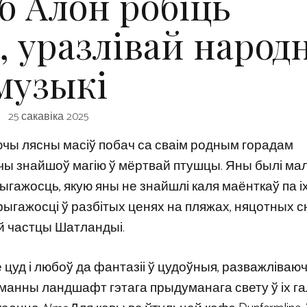
б Алон робіць
 уразлівай народ
музыкі
25 сакавіка 2025
аючы лясны масіў побач са сваім родным горадам
ы знайшоў магію ў мёртвай птушцы. Яны былі мала
ыгажосць, якую яны не знайшлі каля маёнткаў па і
рыгажосці ў разбітых ценях на пляжах, няцотных с
ай частцы Шатландыі.
 цуд і любоў да фантазіі ў цудоўныя, разважліваю
уманны ландшафт гэтага прыдуманага свету ў іх га