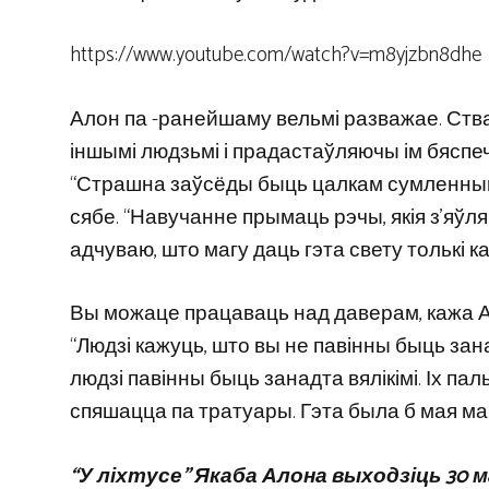
https://www.youtube.com/watch?v=m8yjzbn8dhe
Алон па -ранейшаму вельмі разважае. Стварэ
іншымі людзьмі і прадастаўляючы ім бяспечну
“Страшна заўсёды быць цалкам сумленнымі”
сябе. “Навучанне прымаць рэчы, якія з’яўля
адчуваю, што магу даць гэта свету толькі ка
Вы можаце працаваць над даверам, кажа А
“Людзі кажуць, што вы не павінны быць зана
людзі павінны быць занадта вялікімі. Іх па
спяшацца па тратуары. Гэта была б мая ма
“У ліхтусе” Якаба Алона выходзіць 30 