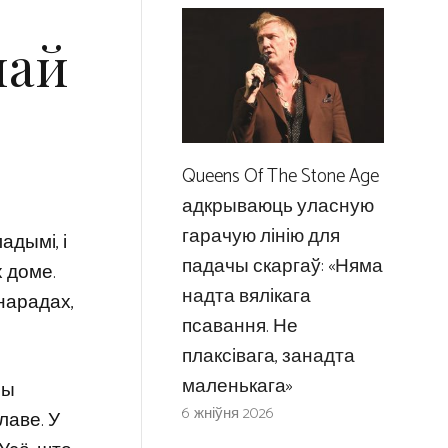
най
Queens Of The Stone Age
адкрываюць уласную
гарачую лінію для
дымі, і
падачы скаргаў: «Няма
х доме.
надта вялікага
нарадах,
псавання. Не
плаксівага, занадта
маленькага»
чы
6 жніўня 2026
лаве. У