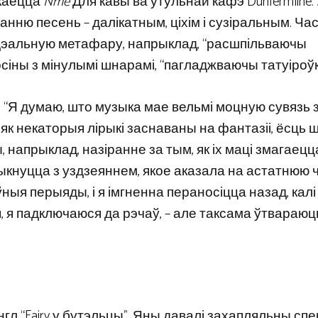
акаецца
Nme
Для кавы ва ўтульнай кафэ Dunfermline.
анню песень – далікатным, ціхім і сузіральным. Ча
 ідэальную метафару, напрыклад, “расшпільваючы
сіны з мінулымі шнарамі, “пагладжваючы татуіроўкі
. “Я думаю, што музыка мае вельмі моцную сувязь 
 як некаторыя лірыкі заснаваны на фантазіі, ёсць 
 напрыклад, назіранне за тым, як іх маці змагаецц
тыкнуцца з уздзеяннем, якое аказала на астатнюю 
эўныя перыяды, і я імгненна пераносіцца назад, калі 
я, я падключаюся да рэчаў, – але таксама ўтвараю
гл “Fairy у бутэльцы”. Яны давалі захапляльны спе