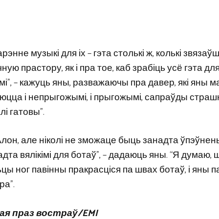
нне музыкі для іх – гэта столькі ж, колькі звязаў
ю прастору, як і пра тое, каб зрабіць усё гэта для
, – кажуць яны, разважаючы пра давер, які яны м
юцца і непрыгожымі, і прыгожымі, сапраўды страшна
лі гатовы”.
лон, але ніколі не зможаце быць занадта ўпэўнен
дта вялікімі для ботаў”, – дадаюць яны. “Я думаю, 
льцы ног павінны пракрасціся па швах ботаў, і яны 
ра”.
мая праз востраў/EMI