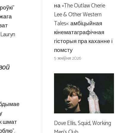
на «The Outlaw Cherie
роўкі”
Lee & Other Western
ожага
Tales»: амбіцыйная
ват
кінематаграфічная
Lauryn
гісторыя пра каханне і
помсту
5 жніўня 2026
вой
абдымае
у
ак шмат
Dove Ellis, Squid, Working
юблю”.
Men’s Club