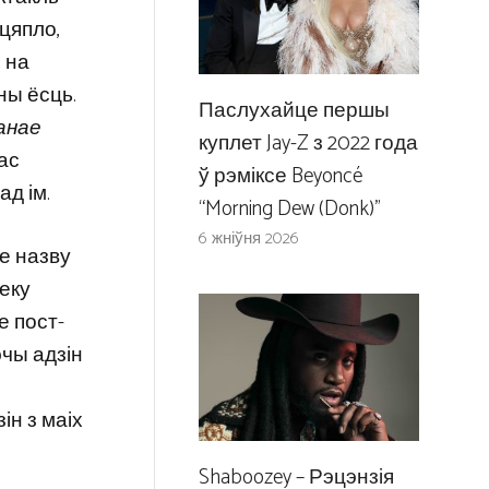
цяпло,
 на
ны ёсць.
Паслухайце першы
анае
куплет Jay-Z з 2022 года
ас
ў рэміксе Beyoncé
ад ім.
“Morning Dew (Donk)”
6 жніўня 2026
ае назву
пеку
е пост-
чы адзін
ін з маіх
Shaboozey – Рэцэнзія