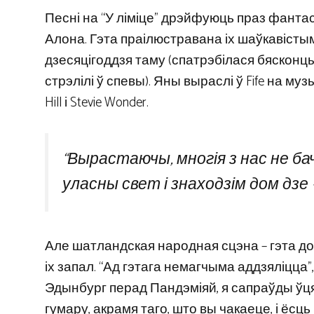
Песні на “У ліміце” дрэйфуюць праз фантас
Алона. Гэта праілюстравана іх шаўкавістым
дзесяцігоддзя таму (спатрэбілася бясконцы
стрэлілі ў спевы). Яны выраслі ў Fife на муз
Hill і Stevie Wonder.
“Вырастаючы, многія з нас не б
уласны свет і знаходзім дом дзе 
Але шатландская народная сцэна – гэта до
іх запал. “Ад гэтага немагчыма аддзяліцца”
Эдынбург перад Пандэміяй, я сапраўды ўцягн
гумару, акрамя таго, што вы чакаеце, і ёсць