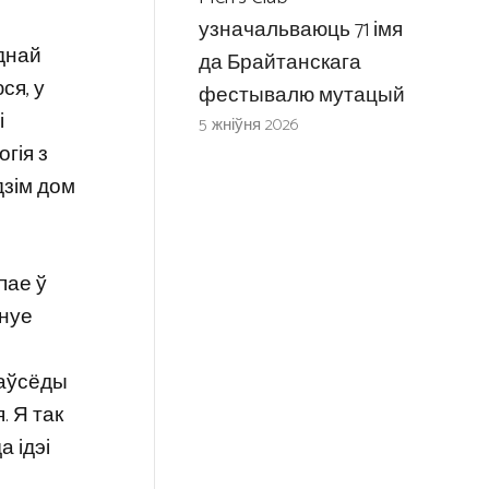
узначальваюць 71 імя
однай
да Брайтанскага
ся, у
фестывалю мутацый
і
5 жніўня 2026
гія з
дзім дом
пае ў
снуе
заўсёды
. Я так
 ідэі