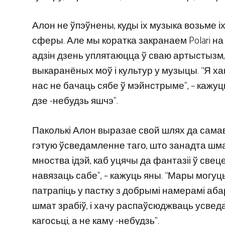
Алон не ўпэўнены, куды іх музыка возьме іх
сферы. Але мы коратка закранаем Polari на 
адзін дзень уплятаюцца ў сваю артыстызм, 
выкаранёных моў і культур у музыцы. “Я ха
нас не бачаць сябе ў мэйнстрыме”, – кажуц
дзе -небудзь яшчэ”.
Паколькі Алон выразае свой шлях да самавы
гэтую ўсведамленне таго, што занадта шма
мноства ідэй, каб уцячы да фантазіі ў свец
навязаць сабе”, – кажуць яны. “Мары могу
патрапіць у пастку з добрымі намерамі абар
шмат зрабіў, і хачу распаўсюджваць усвед
кагосьці, а не каму -небудзь”.