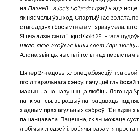
на
Пазней … з Jools Holland
сядзеў у адзіноце
як нясмелы ўзыход. Спартыўнае золата, п
стагоддзях і босымі нагамі, зразумела, што
Яшчэ адзін сінгл “Liquid Gold 25” – гэта цудо
шкло, якое ахоўвае іншы свет / прыносіц
Алона звініць, чысты і голы над пёрыстым 
Цяпер 24-гадовы хлопец абвясціў пра свой 
яго літаральнага сэнсу: пачуццё глыбокай т
марыць, а не навучыцца любіць. Легенда Sp
панк-запісы, вырашыў папрацаваць над п
з адным праз агульных сяброў. “Ён адзін з 
пашанцавала. Пацешна, як вы можаце сустрэцц
любімых людзей і, робячы разам, я проста 