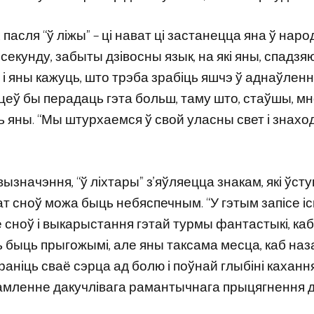
 пасля “ў ліжы” – ці нават ці застанецца яна ў нар
секунду, забыты дзівосны язык, на які яны, спадзяю
і яны кажуць, што трэба зрабіць яшчэ ў аднаўленн
цеў бы перадаць гэта больш, таму што, стаўшы, мно
ь яны. “Мы штурхаемся ў свой уласны свет і знахо
значэння, “ў ліхтары” з’яўляецца знакам, які ўсту
т сноў можа быць небяспечным. “У гэтым запісе і
е сноў і выкарыстання гэтай турмы фантастыкі, каб
ць быць прыгожымі, але яны таксама месца, каб на
аніць сваё сэрца ад болю і поўнай глыбіні кахання
амленне дакучлівага рамантычнага прыцягнення да