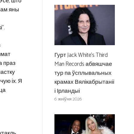
 Усё, што
сам яны
”.
з
шмат
Гурт Jack White’s Third
а праз
Man Records абвяшчае
частку
тур па ўсплывальных
чую іх. Я
крамах Вялікабрытаніі
цца
і Ірландыі
6 жніўня 2026
ктакль