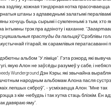
 на зэдліку, кожная тэндэрная нотка прасочваецца 
ернатыя штаны з адпаведнымі залатымі пералівамі
 яны хочуць быць сырымі і сумленнымі з тым, хто я
ўна інтымны трэк пра адзіноту і каханне. “
Загартав
ь суцяшальныя прастуды да пальцаў
“Срэблівы гол
акустычнай гітарай, як сарамлівыя ператасаванні п
дэбютны альбом “У ліміце”. Гэта рэкорд, які вывуч
угі, якую Алон не заўсёды разумеў у сабе, і небяс
eedy Wunderground Дэн Кэры, які звычайна вырабля
яшчотным народным альбомам Алона пасля сустрэ
маіх лепшых сяброў”, – усміхаецца Алон. “Мне так
а з кім -небудзь і так хутка стаць блізкім. Ён адз
так давяраю яму”.