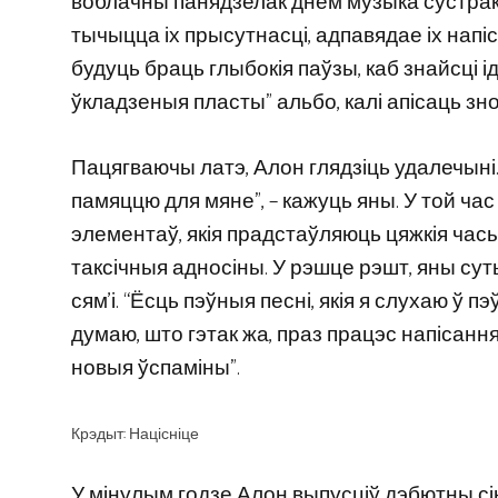
воблачны панядзелак днём музыка сустр
тычыцца іх прысутнасці, адпавядае іх напіс
будуць браць глыбокія паўзы, каб знайсці
ўкладзеныя пласты” альбо, калі апісаць зно
Пацягваючы латэ, Алон глядзіць удалечыні
памяццю для мяне”, – кажуць яны. У той час
элементаў, якія прадстаўляюць цяжкія часы,
таксічныя адносіны. У рэшце рэшт, яны су
сям’і. “Ёсць пэўныя песні, якія я слухаю ў п
думаю, што гэтак жа, праз працэс напісанн
новыя ўспаміны”.
Крэдыт: Націсніце
У мінулым годзе Алон выпусціў дэбютны сін