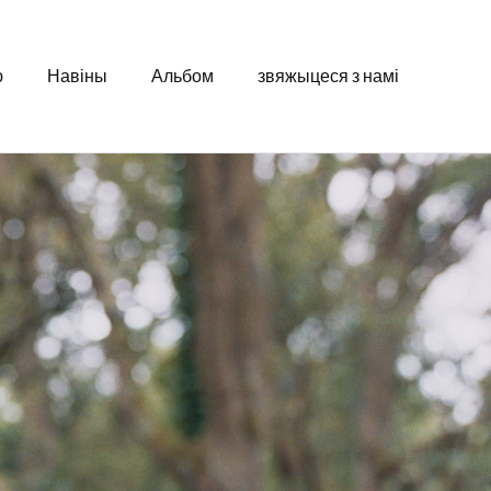
ю
Навіны
Альбом
звяжыцеся з намі