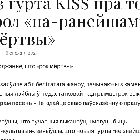
 гурта KISS пра то
рол «па-ранейшам
ёртвы»
8 снежня 2024
рджэнне, што «рок мёртвы».
ў заяўляе аб гібелі гэтага жанру, пачынаючы з кам
свальныя лэйблы ў недастатковай падтрымцы рок-вы
арам песень: «Не кідайце сваю паўсядзённую працу
сказаўшы, што сучасныя выканаўцы могуць быць
 «культавыя», заявіўшы, што новыя гурты «не знайш