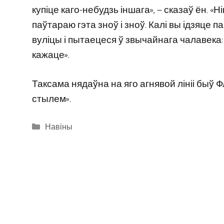
купіце каго-небудзь іншага», — сказаў ён. 
паўтараю гэта зноў і зноў. Калі вы ідзяце п
вуліцы і пытаецеся ў звычайнага чалавека:
кажаце».
Таксама нядаўна на яго агнявой лініі быў Ф
стылем».
Categories
Навіны