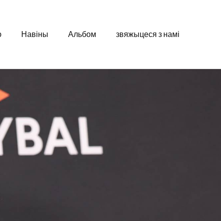
ю
Навіны
Альбом
звяжыцеся з намі