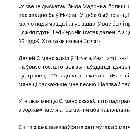
«У свеце дыскатэкі была Мадонна, больш цяжкі
вас заадно быў Motown. У цябе быў прынц. 
магло падымацца і апускацца. У вас былі праг-г
цяжкія гурты, Led Zeppelin і гэтак далей. А 
35 гадоў. Хто такія новыя Бітлз?»
Далей Сіманс адхіліў Nirvana, Pearl Jam і Fo
на ўвазе тое, што калі вы наўздагад ідзяце
сустрэнеце, 20-гадовага, і скажаце: «Назаві 
мяне ці раскажыце мне песню. Напявай песню
У іншым месцы Сіманс сказаў, што падтрым
з зоркамі
пасля атрымання абвінавачванняў
Ён таксама выказаўся наконт чутак аб магч