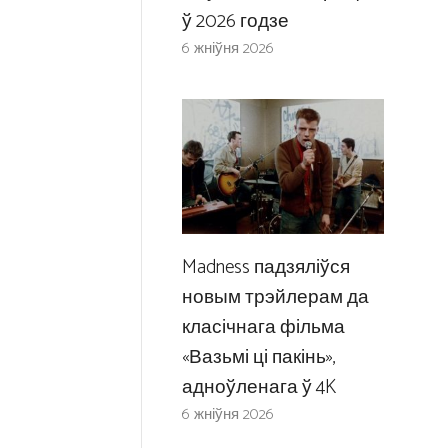
ў 2026 годзе
6 жніўня 2026
Madness падзяліўся
новым трэйлерам да
класічнага фільма
«Вазьмі ці пакінь»,
адноўленага ў 4K
6 жніўня 2026