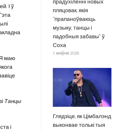
прадухіленні новых
й. І ў
пляцовак, якія
Гэта
“прапаноўваюць
былі
музыку, танцы і
 дакладна
падобныя забавы” ў
Соха
7 жніўня 2026
«Я маю
якога
завіце
зі
Танцы
Глядзіце, як Цімбалэнд
выконвае толькі тыя
ста і