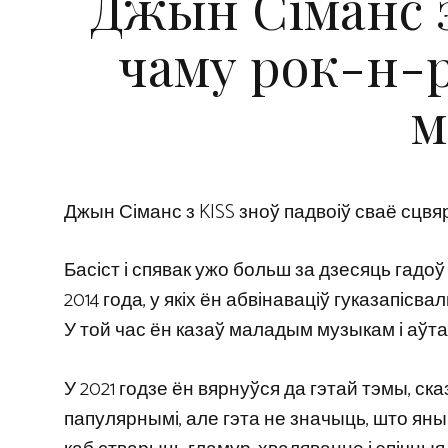
Джын Сіманс з
чаму рок-н-
м
Джын Сіманс з KISS зноў падвоіў сваё сцвя
Басіст і спявак ужо больш за дзесяць гадо
2014 года, у якіх ён абвінаваціў гуказапі
У той час ён казаў маладым музыкам і аўт
У 2021 годзе ён вярнуўся да гэтай тэмы, 
папулярнымі, але гэта не значыць, што яны