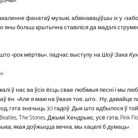
 рэчы».
каленне фанатаў музыкі, абвінаваціўшы іх у «заб
, што яны больш крытычна ставіліся да мадэлі струм
 што «рок мёртвы», падчас выступу на
Шоў Зака ​​Ку
ці
 калі ў нас ва ўсіх ёсць свае любімыя песні і мы лю
казаў ён. «Але я маю на ўвазе тое, што… Ну, давайце 
88 год, гэта значыць 30 гадоў. Дык што адбылося ў то
eatles, The Stones, Джымі Хендрыкс, усё гэта, Pink Flo
зыка, якая доўжыцца вечна, мы хацелі б думаць».