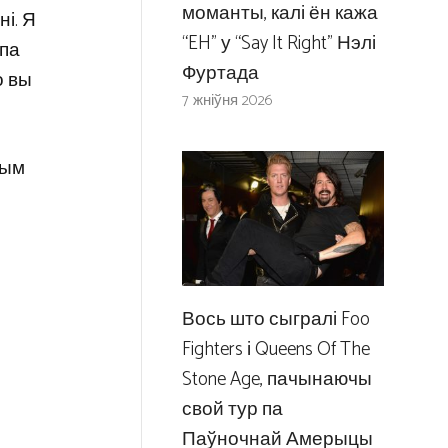
моманты, калі ён кажа
ні. Я
“EH” у “Say It Right” Нэлі
 па
Фуртада
о вы
7 жніўня 2026
ным
Вось што сыгралі Foo
Fighters і Queens Of The
Stone Age, пачынаючы
свой тур па
Паўночнай Амерыцы