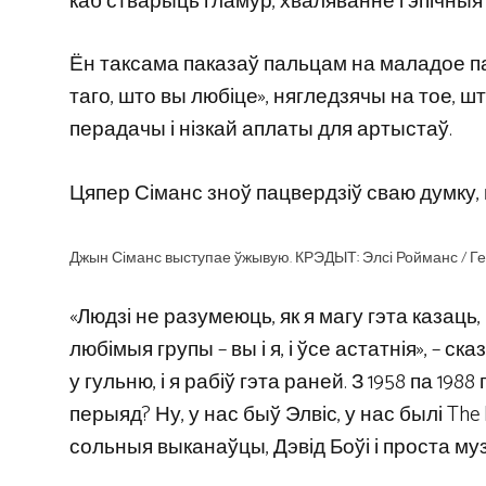
каб стварыць гламур, хваляванне і эпічныя
Ён таксама паказаў пальцам на маладое па
таго, што вы любіце», нягледзячы на ​​​​тое
перадачы і нізкай аплаты для артыстаў.
Цяпер Сіманс зноў пацвердзіў сваю думку,
Джын Сіманс выступае ўжывую. КРЭДЫТ: Элсі Ройманс / Ге
«Людзі не разумеюць, як я магу гэта казаць,
любімыя групы – вы і я, і ўсе астатнія», – с
у гульню, і я рабіў гэта раней. З 1958 па 19
перыяд? Ну, у нас быў Элвіс, у нас былі The B
сольныя выканаўцы, Дэвід Боўі і проста му