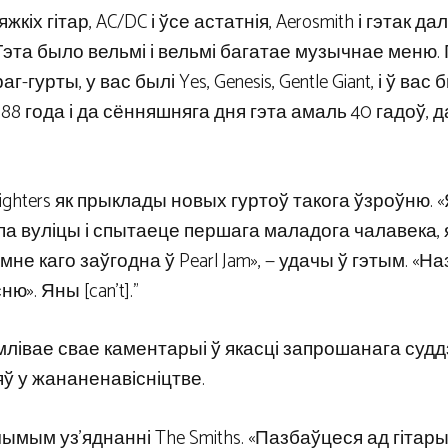
х гітар, AC/DC і ўсе астатнія, Aerosmith і гэтак дале
Гэта было вельмі і вельмі багатае музычнае меню. 
урты, у вас былі Yes, Genesis, Gentle Giant, і ў вас 
з 1988 года і да сённяшняга дня гэта амаль 40 гадоў,
o Fighters як прыклады новых гуртоў такога ўзроўню. 
 па вуліцы і спытаеце першага маладога чалавека, 
мне каго заўгодна ў Pearl Jam», — удачы ў гэтым. «На
». Яны [can’t].”
лівае свае каментарыі ў якасці запрошанага судд
 у жананенавісніцтве.
ымым уз’яднанні The Smiths. «Пазбаўцеся ад гітары