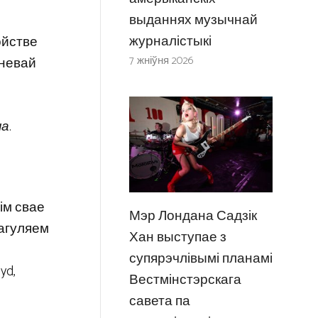
выданнях музычнай
журналістыкі
ойстве
7 жніўня 2026
еневай
на
.
бім свае
Мэр Лондана Садзік
пагуляем
Хан выступае з
й
супярэчлівымі планамі
yd,
Вестмінстэрскага
савета па