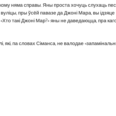
«Нікому няма справы. Яны проста хочуць слухаць пес
а вуліцы, пры ўсёй павазе да Джоні Мара, вы ідзяце
 «Хто такі Джоні Мар?» яны не даведаюцца, пра каг
лі, які, па словах Сіманса, не валодае «запаміналь