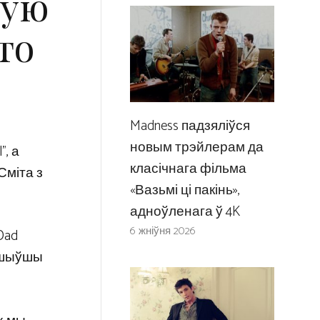
ную
то
Madness падзяліўся
новым трэйлерам да
, а
класічнага фільма
Сміта з
«Вазьмі ці пакінь»,
адноўленага ў 4K
6 жніўня 2026
Dad
яршыўшы