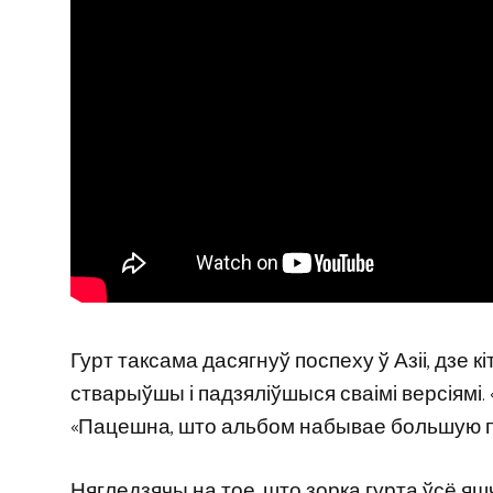
Гурт таксама дасягнуў поспеху ў Азіі, дзе 
стварыўшы і падзяліўшыся сваімі версіямі. 
«Пацешна, што альбом набывае большую па
Нягледзячы на ​​тое, што зорка гурта ўсё 