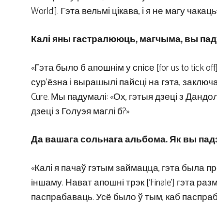
World‘]. Гэта вельмі цікава, і я не магу чакаць
Калі яны гастралююць, магчыма, вы па
«Гэта было б апошнім у спісе [for us to tick
сур’ёзна і вырашылі пайсці на гэта, заключа
Cure. Мы падумалі: «Ох, гэтыя дзеці з Дандол
дзеці з Голуэя маглі б?»
Да вашага сольнага альбома. Як вы падз
«Калі я пачаў гэтым займацца, гэта была 
іншаму. Нават апошні трэк [‘Finale’] гэта 
паспрабаваць. Усё было ў тым, каб паспра