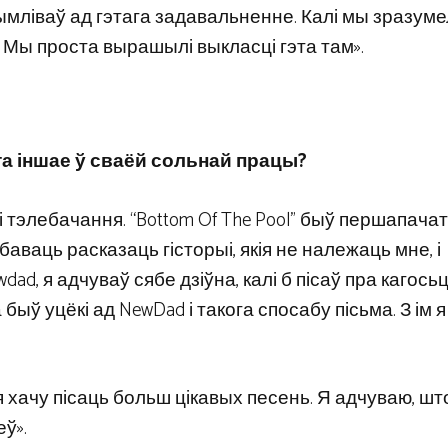
мліваў ад гэтага задавальненне. Калі мы зразумел
 Мы проста вырашылі выкласці гэта там».
а іншае ў сваёй сольнай працы?
 і тэлебачання. “Bottom Of The Pool” быў першапача
баваць расказаць гісторыі, якія не належаць мне, і
dad, я адчуваў сябе дзіўна, калі б пісаў пра кагосьц
 быў уцёкі ад NewDad і такога спосабу пісьма. З ім 
р я хачу пісаць больш цікавых песень. Я адчуваю, шт
ў».