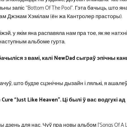
ы запіс “Bottom Of The Pool”. Гэта бачыць, што ян
м Джэкам Хэмілам (ён жа Кантролер прасторы).
эй, у якім яна распавяла нам пра тое, як яе натхн
» наступным альбоме гурта.
бачыліся з вамі, калі NewDad сыграў эпічны кан
пачуў, што будзе сцэнічны дызайн і лялькі, я ашалеў
re “Just Like Heaven”. Ці былі ў вас водгукі ад
чы дзень для нас. Чуў пра новы альбом [‘Songs Of A L