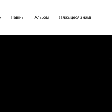
ю
Навіны
Альбом
звяжыцеся з намі