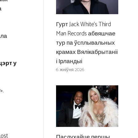
а
Гурт Jack White’s Third
Man Records абвяшчае
іла
тур па ўсплывальных
крамах Вялікабрытаніі
і Ірландыі
цэрт у
6 жніўня 2026
».
ost
Паслухайце першы