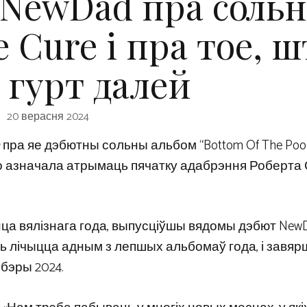
з NewDad пра соль
 Cure і пра тое, ш
 гурт далей
20 верасня 2024
пра яе дэбютны сольны альбом “Bottom Of The Pool”
што азначала атрымаць пячатку адабрэння Роберта 
анца вялізнага года, выпусціўшы вядомы дэбют New
дзень лічыцца адным з лепшых альбомаў года, і зав
бэры 2024.