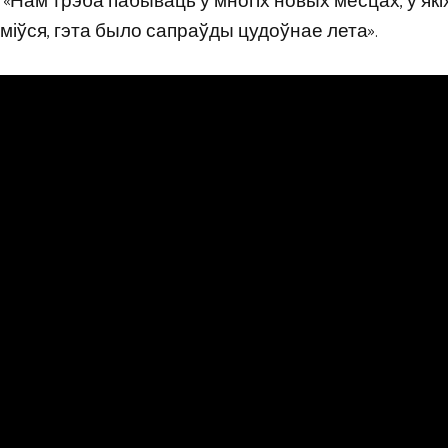
. «Нам трэба пабываць у многіх новых месцах, у які
стаміўся, гэта было сапраўды цудоўнае лета».