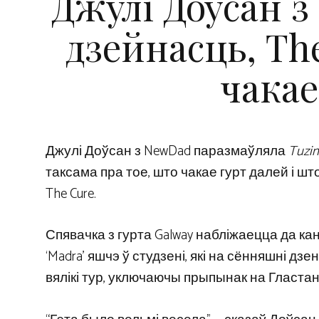
Джулі Доўсан 
дзейнасць, The
чакае
Джулі Доўсан з NewDad паразмаўляла
Tuzin
таксама пра тое, што чакае гурт далей і 
The Cure.
Спявачка з гурта Galway набліжаецца да к
‘Madra’ яшчэ ў студзені, які на сённяшні 
вялікі тур, уключаючы прыпынак на Гластан