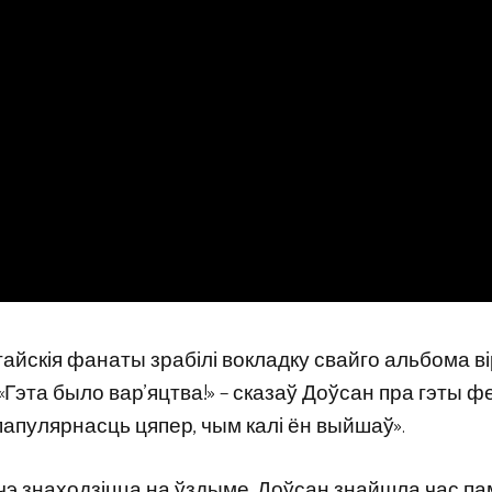
кітайскія фанаты зрабілі вокладку свайго альбома в
«Гэта было вар’яцтва!» – сказаў Доўсан пра гэты ф
пулярнасць цяпер, чым калі ён выйшаў».
яшчэ знаходзіцца на ўздыме, Доўсан знайшла час па