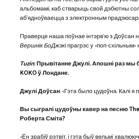
альбомамі, каб стварыць свой дэбютны сольн
аб’ядноўваецца з электронным прадзюсара
Праверце наша поўнае інтэрв’ю з Доўсан ніж
Вершнік БоДжэк
і прагрэс у «поп-схільным
Tuzin
: Прывітанне Джулі. Апошні раз мы 
KOKO ў Лондане.
Джулі Доўсан
: «Гэта было цудоўна. Калі я 
Вы сыгралі цудоўны кавер на песню The Cu
Роберта Сміта?
«Ён зрабіў рэтвіт, і гэта быў вельмі хвалюю