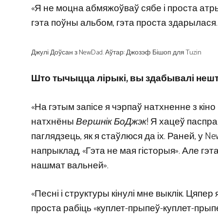
«Я не моцна абмяжоўваў сябе і проста атры
гэта поўны альбом, гэта проста здарылася.
Джулі Доўсан з NewDad. Аўтар: Джозэф Бішоп для Tuzin
Што тычыцца лірыкі, вы здабывалі нешт
«На гэтым запісе я чэрпаў натхненне з кіно
натхнёны
Вершнік БоДжэк
! Я хацеў паспра
паглядзець, як я стаўлюся да іх. Раней, у New
напрыклад, «Гэта не мая гісторыя». Але гэта
нашмат вальней».
«Песні і структуры кінулі мне выклік. Цяпе
проста рабіць «куплет-прыпеў-куплет-прыпе