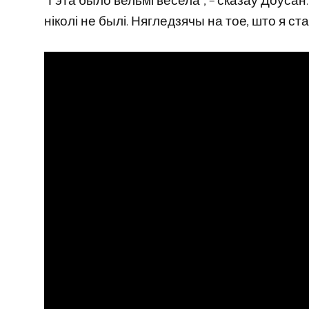
“Гэта было вельмі весела”, – сказаў Доўсан
ніколі не былі. Нягледзячы на ​​тое, што я 