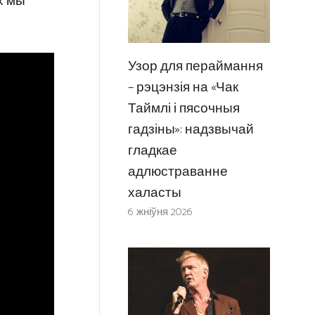
х мы
Узор для пераймання
– рэцэнзія на «Чак
Таймлі і пясочныя
гадзіны»: надзвычай
гладкае
адлюстраванне
халасты
6 жніўня 2026