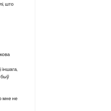
і, што
ткова
і іншага,
я быў
о мне не