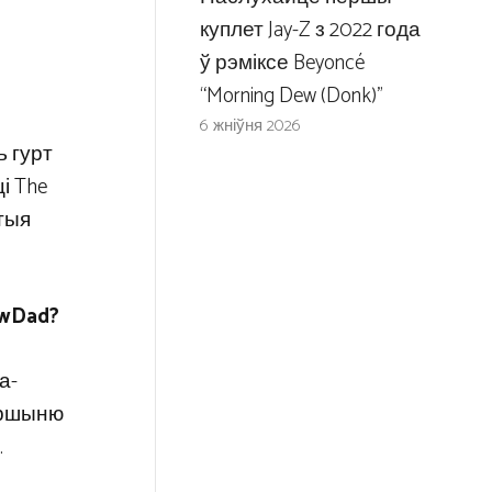
куплет Jay-Z з 2022 года
ў рэміксе Beyoncé
“Morning Dew (Donk)”
6 жніўня 2026
ь гурт
і The
этыя
ewDad?
а-
першыню
.