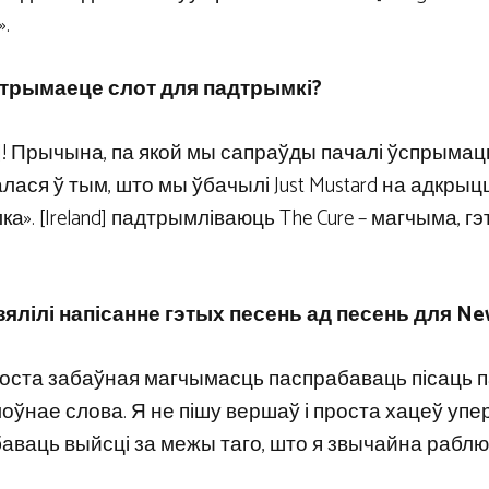
».
дтрымаеце слот для падтрымкі?
 off]! Прычына, па якой мы сапраўды пачалі ўспрымац
лася ў тым, што мы ўбачылі Just Mustard на адкрыцц
ка». [Ireland] падтрымліваюць The Cure – магчыма, г
ялілі напісанне гэтых песень ад песень для N
проста забаўная магчымасць паспрабаваць пісаць п
размоўнае слова. Я не пішу вершаў і проста хацеў у
баваць выйсці за межы таго, што я звычайна раблю