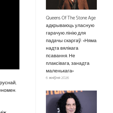
Queens Of The Stone Age
адкрываюць уласную
гарачую лінію для
падачы скаргаў: «Няма
надта вялікага
псавання. Не
плаксівага, занадта
маленькага»
6 жніўня 2026
іруснай,
еномен.
між