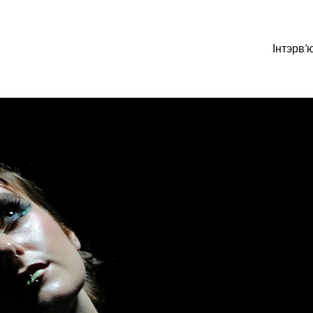
Інтэрв’