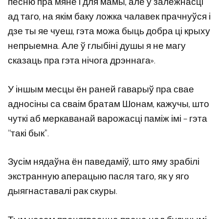
песню пра мяне і для мамы, але ў залежнасці
ад таго, на якім баку ложка чалавек прачнуўся і
дзе ты яе чуеш, гэта можа быць добра ці крыху
непрыемна. Але ў глыбіні душы я не магу
сказаць пра гэта нічога дрэннага».
У іншым месцы ён раней гаварыў пра свае
адносіны са сваім братам Шонам, кажучы, што
чуткі аб меркаванай варожасці паміж імі – гэта
“такі бык”.
Зусім нядаўна ён паведаміў, што яму зрабілі
экстранную аперацыю пасля таго, як у яго
дыягнаставалі рак скуры.