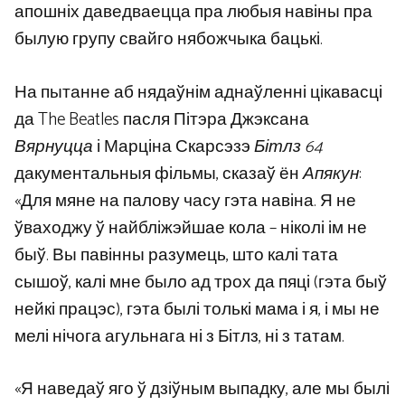
апошніх даведваецца пра любыя навіны пра
былую групу свайго нябожчыка бацькі.
На пытанне аб нядаўнім аднаўленні цікавасці
да The Beatles пасля Пітэра Джэксана
Вярнуцца
і Марціна Скарсэзэ
Бітлз 64
дакументальныя фільмы, сказаў ён
Апякун
:
«Для мяне на палову часу гэта навіна. Я не
ўваходжу ў найбліжэйшае кола – ніколі ім не
быў. Вы павінны разумець, што калі тата
сышоў, калі мне было ад трох да пяці (гэта быў
нейкі працэс), гэта былі толькі мама і я, і мы не
мелі нічога агульнага ні з Бітлз, ні з татам.
«Я наведаў яго ў дзіўным выпадку, але мы былі