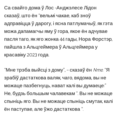
Са свайго дома ў Лос -Анджэлесе Лідон
сказаў, што ён “вельмі чакае, каб зноў
адправіцца ў дарогу, і ясна патлумачыў, як гэта
можа дапамагчы яму ў гора, якое ён адчувае
пасля таго, як яго жонка 44 гады, Нора Форстэр,
пайшла з Альцгеймера ў Альцгеймера у
красавіку 2023 года.
“Мне трэба выйсці з дому”, – сказаў ён
Nme
. “Я
зрабіў дастаткова валяк, чаго, вядома, вы не
можаце пазбегнуць, нават калі вы думаеце:”
Не, будзь большым чалавекам “. Вы не можаце
спыніць яго. Вы не можаце спыніць смутак, калі
ён паступае, але ўжо дастаткова “.