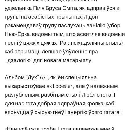
удзельніка Піля Бруса Сміта, які адправіўся з
групы па асабістых прычынах, Лідон
рэкамендаваў групу паслухаць ванілію (убор
Нью-Ёрка, вядомы тым, што асвятляе вядомыя
песні ў цяжкіх цяжкіх -Рак, псіхадэлічны стыль),
каб атрымаць лепшае ўяўленне пра
“ідэалогію” для новага матэрыялу.
Альбом “Дух” 67 “, які ён спецыяльна
выкарыстоўвае як Lodestar , але ў належным,
разгубленым, разбітым стылі. Люблю гэта! І
для нас гэта добрая адпраўная кропка, каб
вярнуцца ў сырую гнеў і энергію ўсяго гэтага “.
«Нам усё гэта трэба. І гэта дапаможа мне ў