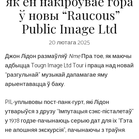
як ён накіроўвае гора
ў новы “Raucous”
Public Image Ltd
20 лютага 2025
Джон Лідон размаўляў
Nme
Пра тое, як маючы
адбыцца Tougn Image Ltd Tour і праца над новай
“разгульнай” музыкай дапамагае яму
арыентавацца ў баку.
PIL-уплывовы пост-панк-гурт, які Лідон
утварыўся з друзу “Імпутацыя сэкс-пісталетаў”
у 1978 годзе-пачынаюць серыю дат для іх “Гэта
не апошняя экскурсія”, пачынаючы з траўня.