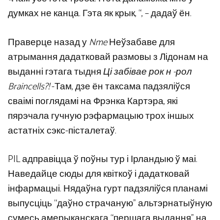
думках не канца. Гэта як крык, “, – дадаў ён.
Праверце назад у
Nme
Неўзабаве для
атрымання дадатковай размовы з Лідонам на
выданні гэтага тыдня
Ці забівае рок н -рол
Braincells?!
-Там, дзе ён таксама падзяліўся
сваімі поглядамі на Фрэнка Картэра, які
пярэчала гучную рэфармацыю трох іншых
астатніх сэкс-пісталетаў.
PIL адправіцца ў поўны тур і Ірландыю ў маі.
Наведайце сюды для квіткоў і дадатковай
інфармацыі. Нядаўна гурт падзяліўся планамі
выпусціць “даўно страчаную” альтэрнатыўную
сумесь амерыканскага “першага выдання” на