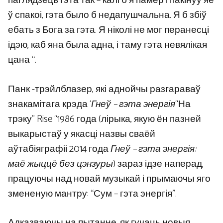
паглядзець гэта так – калі б я памёр і пакінуў яе
ў спакоі, гэта было б недапушчальна. Я б збіў
ебать з Бога за гэта. Я ніколі не мог перанесці
ідэю, каб яна была адна, і таму гэта невялікая
цана “.
Панк -трэйлблазер, які аднойчы разгараваў
знакамітага крэда ‘
Гнеў – гэта энергія
“На
трэку” Rise “1986 года (лірыка, якую ён пазней
выкарыстаў у якасці назвы сваёй
аўтабіяграфіі 2014 года
Гнеў – гэта энергія:
маё жыццё без цэнзуры
) зараз ідзе наперад,
працуючы над новай музыкай і прымаючы яго
змененую мантру: “Сум – гэта энергія”.
Адказваючы на ​​пытанне, як гучаць новыя