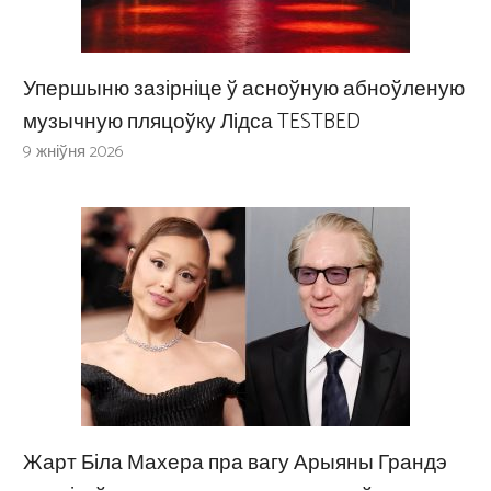
Упершыню зазірніце ў асноўную абноўленую
музычную пляцоўку Лідса TESTBED
9 жніўня 2026
Жарт Біла Махера пра вагу Арыяны Грандэ