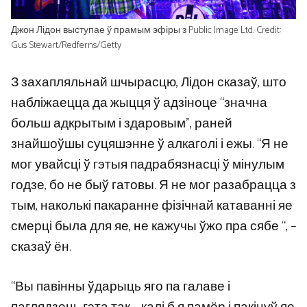
Джон Лідон выступае ў прамым эфіры з Public Image Ltd. Credit:
Gus Stewart/Redferns/Getty
З захапляльнай шчырасцю, Лідон сказаў, што
набліжаецца да жыцця ў адзіноце “значна
больш адкрытым і здаровым”, раней
знайшоўшы суцяшэнне ў алкаголі і ежы. “Я не
мог увайсці ў гэтыя падрабязнасці ў мінулым
годзе, бо не быў гатовы. Я не мог разабрацца з
тым, наколькі пакаранне фізічнай катаванні яе
смерці была для яе, не кажучы ўжо пра сябе “, –
сказаў ён.
“Вы павінны ўдарыць яго па галаве і