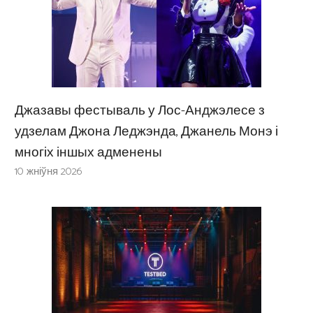
Джазавы фестываль у Лос-Анджэлесе з
удзелам Джона Леджэнда, Джанель Монэ і
многіх іншых адменены
10 жніўня 2026