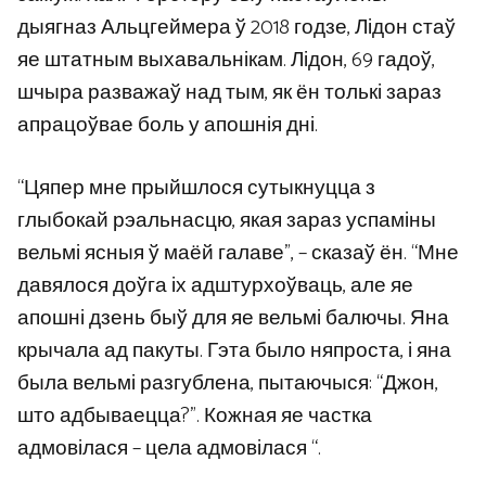
дыягназ Альцгеймера ў 2018 годзе, Лідон стаў
яе штатным выхавальнікам. Лідон, 69 гадоў,
шчыра разважаў над тым, як ён толькі зараз
апрацоўвае боль у апошнія дні.
“Цяпер мне прыйшлося сутыкнуцца з
глыбокай рэальнасцю, якая зараз успаміны
вельмі ясныя ў маёй галаве”, – сказаў ён. “Мне
давялося доўга іх адштурхоўваць, але яе
апошні дзень быў для яе вельмі балючы. Яна
крычала ад пакуты. Гэта было няпроста, і яна
была вельмі разгублена, пытаючыся: “Джон,
што адбываецца?”. Кожная яе частка
адмовілася – цела адмовілася “.