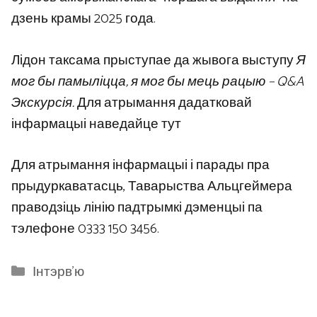
дзень крамы 2025 года.
Лідон таксама прыступае да жывога выступу
Я
мог бы памыліцца, я мог бы мець рацыю – Q&A
Экскурсія.
Для атрымання дадатковай
інфармацыі наведайце тут
Для атрымання інфармацыі і парады пра
прыдуркаватасць, Таварыства Альцгеймера
праводзіць лінію падтрымкі дэменцыі па
тэлефоне 0333 150 3456.
Categories
Інтэрв'ю