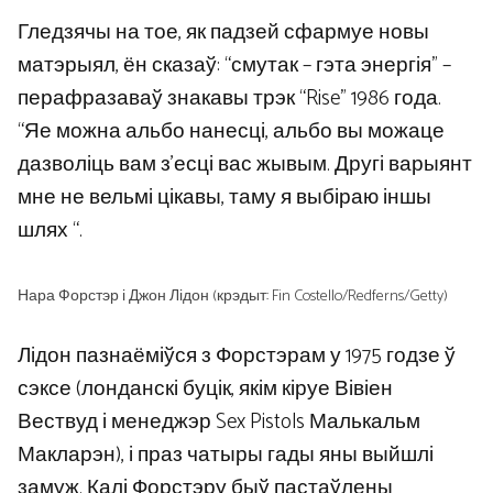
Гледзячы на ​​тое, як падзей сфармуе новы
матэрыял, ён сказаў: “смутак – гэта энергія” –
перафразаваў знакавы трэк “Rise” 1986 года.
“Яе можна альбо нанесці, альбо вы можаце
дазволіць вам з’есці вас жывым. Другі варыянт
мне не вельмі цікавы, таму я выбіраю іншы
шлях “.
Нара Форстэр і Джон Лідон (крэдыт: Fin Costello/Redferns/Getty)
Лідон пазнаёміўся з Форстэрам у 1975 годзе ў
сэксе (лонданскі буцік, якім кіруе Вівіен
Вествуд і менеджэр Sex Pistols Малькальм
Макларэн), і праз чатыры гады яны выйшлі
замуж. Калі Форстэру быў пастаўлены