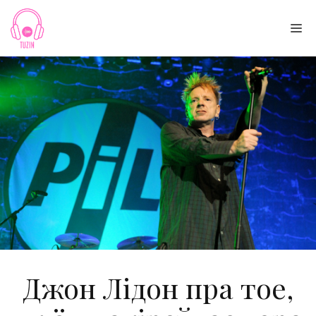
Skip
to
Me
content
Джон Лідон пра тое,