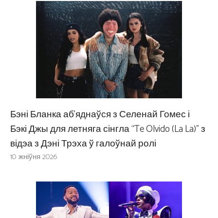
Бэні Бланка аб’яднаўся з Селенай Гомес і
Бэкі Джы для летняга сінгла “Te Olvido (La La)” з
відэа з Дэні Трэха ў галоўнай ролі
10 жніўня 2026