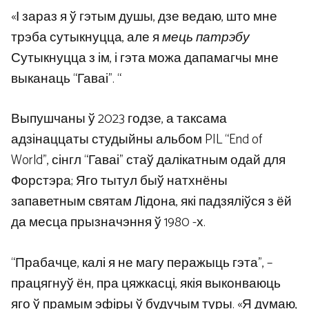
«І зараз я ў гэтым душы, дзе ведаю, што мне
трэба сутыкнуцца, але я
мець патрэбу
Сутыкнуцца з ім, і гэта можа дапамагчы мне
выканаць “Гаваі”. “
Выпушчаны ў 2023 годзе, а таксама
адзінаццаты студыйны альбом PIL “End of
World”, сінгл “Гаваі” стаў далікатным одай для
Форстэра; Яго тытул быў натхнёны
запаветным святам Лідона, які падзяліўся з ёй
да месца прызначэння ў 1980 -х.
“Прабачце, калі я не магу перажыць гэта”, –
працягнуў ён, пра цяжкасці, якія выконваюць
яго ў прамым эфіры ў будучым туры. «Я думаю,