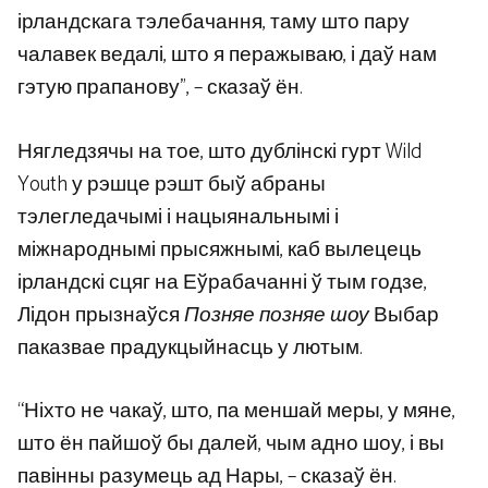
ірландскага тэлебачання, таму што пару
чалавек ведалі, што я перажываю, і даў нам
гэтую прапанову”, – сказаў ён.
Нягледзячы на ​​тое, што дублінскі гурт Wild
Youth у рэшце рэшт быў абраны
тэлегледачымі і нацыянальнымі і
міжнароднымі прысяжнымі, каб вылецець
ірландскі сцяг на Еўрабачанні ў тым годзе,
Лідон прызнаўся
Позняе позняе шоу
Выбар
паказвае прадукцыйнасць у лютым.
“Ніхто не чакаў, што, па меншай меры, у мяне,
што ён пайшоў бы далей, чым адно шоу, і вы
павінны разумець ад Нары, – сказаў ён.