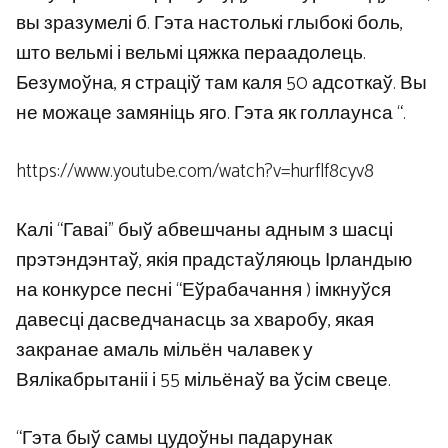
вы зразумелі б. Гэта настолькі глыбокі боль,
што вельмі і вельмі цяжка пераадолець.
Безумоўна, я страціў там каля 50 адсоткаў. Вы
не можаце замяніць яго. Гэта як голлаунса “.
https://www.youtube.com/watch?v=hurflf8cyv8
Калі “Гаваі” быў абвешчаны адным з шасці
прэтэндэнтаў, якія прадстаўляюць Ірландыю
на конкурсе песні “Еўрабачання ) імкнуўся
давесці дасведчанасць за хваробу, якая
закранае амаль мільён чалавек у
Вялікабрытаніі і 55 мільёнаў ва ўсім свеце.
“Гэта быў самы цудоўны падарунак