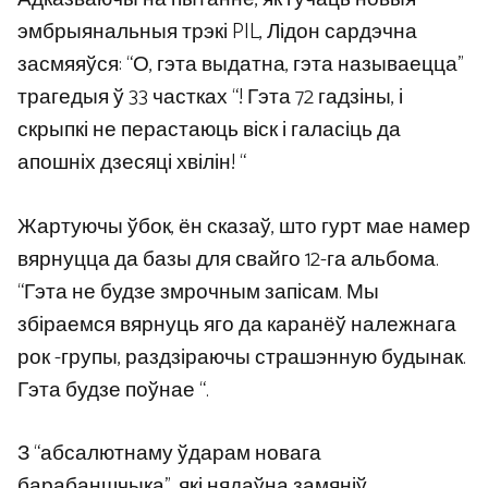
эмбрыянальныя трэкі PIL, Лідон сардэчна
засмяяўся: “О, гэта выдатна, гэта называецца”
трагедыя ў 33 частках “! Гэта 72 гадзіны, і
скрыпкі не перастаюць віск і галасіць да
апошніх дзесяці хвілін! “
Жартуючы ўбок, ён сказаў, што гурт мае намер
вярнуцца да базы для свайго 12-га альбома.
“Гэта не будзе змрочным запісам. Мы
збіраемся вярнуць яго да каранёў належнага
рок -групы, раздзіраючы страшэнную будынак.
Гэта будзе поўнае “.
З “абсалютнаму ўдарам новага
барабаншчыка”, які нядаўна замяніў