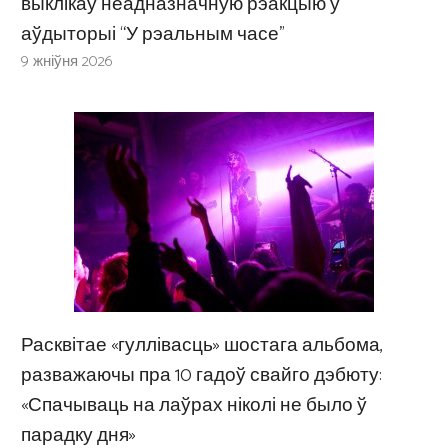
выклікаў неадназначную рэакцыю ў
аўдыторыі “У рэальным часе”
9 жніўня 2026
Расквітае «гуллівасць» шостага альбома,
разважаючы пра 10 гадоў свайго дэбюту:
«Спачываць на лаўрах ніколі не было ў
парадку дня»