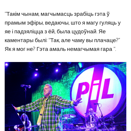
“Такім чынам, магчымасць зрабіць гэта ў
прамым эфіры, ведаючы, што я магу гуляць у
яе і падзяліцца з ёй, была цудоўнай. Яе
каментары былі: “Так, але чаму вы плачаце?”
Як я мог не? Гэта амаль немагчымая гара “.