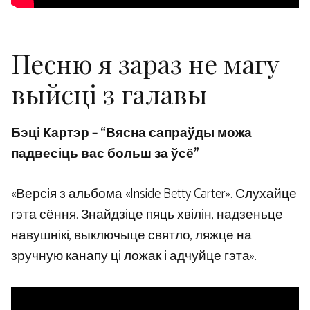
Песню я зараз не магу
выйсці з галавы
Бэці Картэр – “Вясна сапраўды можа
падвесіць вас больш за ўсё”
«Версія з альбома «Inside Betty Carter». Слухайце
гэта сёння. Знайдзіце пяць хвілін, надзеньце
навушнікі, выключыце святло, ляжце на
зручную канапу ці ложак і адчуйце гэта».