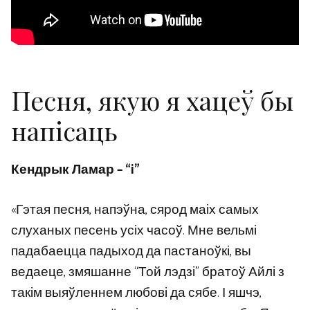
Песня, якую я хацеў бы
напісаць
Кендрык Ламар – “i”
«Гэтая песня, напэўна, сярод маіх самых
слуханых песень усіх часоў. Мне вельмі
падабаецца падыход да пастаноўкі, вы
ведаеце, змяшанне “Той лэдзі” братоў Айлі з
такім выяўленнем любові да сябе. І яшчэ,