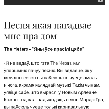
Песня якая нагадвае
мне пра дом
The Meters – “Яны ўсе прасілі цябе”
«Я не ведаў, што гэта The Meters, калі
ўпершыню пачуў песню. Вы ведаеце, як у
калядны сезон вы паўсюль не чуеце амаль
нічога, акрамя каляднай музыкі. Такім чынам,
уявіце сабе, што выраслі ў Новым Арлеане.
Кожны год, калі надыходзіць сезон Мардзі Гра,
вы паўсюль чуеце толькі карнавальную