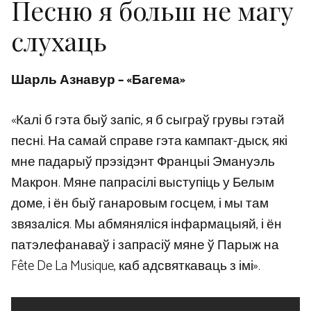
Песню я больш не магу
слухаць
Шарль Азнавур – «Багема»
«Калі б гэта быў запіс, я б сыграў грувы гэтай
песні. На самай справе гэта кампакт-дыск, які
мне падарыў прэзідэнт Францыі Эмануэль
Макрон. Мяне папрасілі выступіць у Белым
доме, і ён быў ганаровым госцем, і мы там
звязаліся. Мы абмяняліся інфармацыяй, і ён
патэлефанаваў і запрасіў мяне ў Парыж на
Fête De La Musique, каб адсвяткаваць з імі».