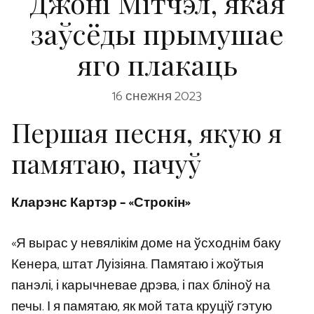
Джоні Мітчэл, якая
заўсёды прымушае
яго плакаць
16 снежня 2023
Першая песня, якую я
памятаю, пачуў
Кларэнс Картэр – «Строкін»
«Я вырас у невялікім доме на ўсходнім баку
Кенера, штат Луізіяна. Памятаю і жоўтыя
панэлі, і карычневае дрэва, і пах бліноў на
печы. І я памятаю, як мой тата круціў гэтую