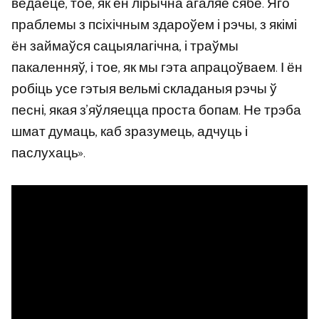
ведаеце, тое, як ён лірычна агаляе сябе. Яго
праблемы з псіхічным здароўем і рэчы, з якімі
ён займаўся сацыялагічна, і траўмы
пакаленняў, і тое, як мы гэта апрацоўваем. І ён
робіць усе гэтыя вельмі складаныя рэчы ў
песні, якая з’яўляецца проста бопам. Не трэба
шмат думаць, каб зразумець, адчуць і
паслухаць».