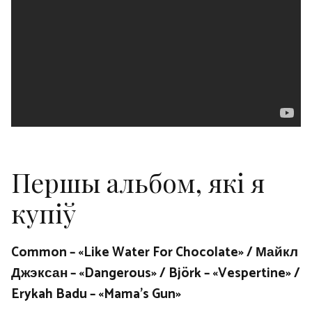
Першы альбом, які я
купіў
Common – «Like Water For Chocolate» / Майкл
Джэксан – «Dangerous» / Björk – «Vespertine» /
Erykah Badu – «Mama’s Gun»