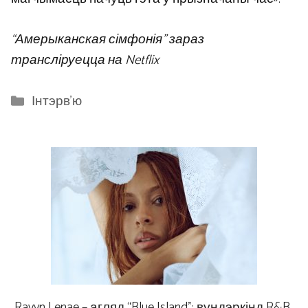
“Амерыканская сімфонія” зараз
трансліруецца на Netflix
Categories
Інтэрв'ю
Ravyn Lenae – агляд “Blue Island”: вундэркінд R&B