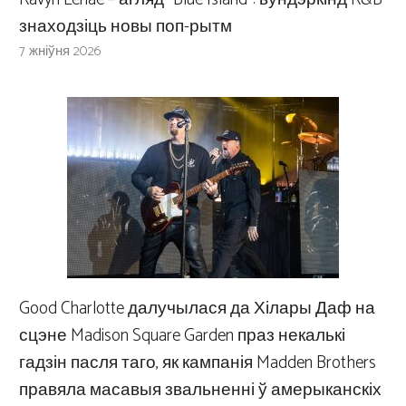
знаходзіць новы поп-рытм
7 жніўня 2026
Good Charlotte далучылася да Хілары Даф на
сцэне Madison Square Garden праз некалькі
гадзін пасля таго, як кампанія Madden Brothers
правяла масавыя звальненні ў амерыканскіх