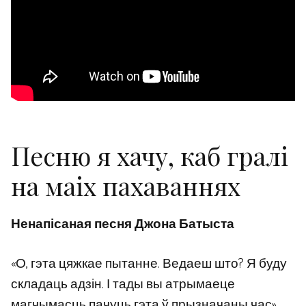
Песню я хачу, каб гралі
на маіх пахаваннях
Ненапісаная песня Джона Батыста
«О, гэта цяжкае пытанне. Ведаеш што? Я буду
складаць адзін. І тады вы атрымаеце
магчымасць пачуць гэта ў прызначаны час».