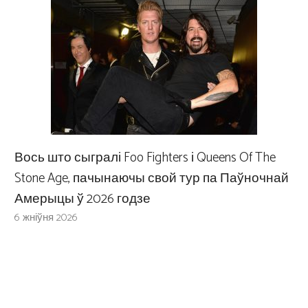
Вось што сыгралі Foo Fighters і Queens Of The
Stone Age, пачынаючы свой тур па Паўночнай
Амерыцы ў 2026 годзе
6 жніўня 2026