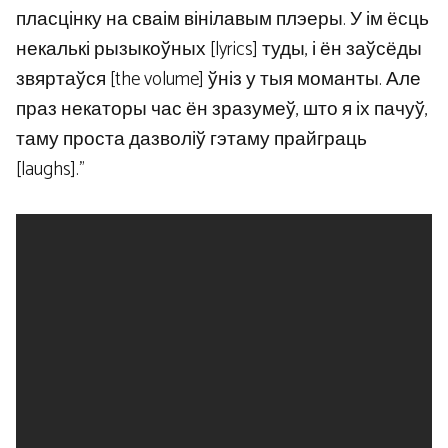
пласцінку на сваім вінілавым плэеры. У ім ёсць
некалькі рызыкоўных [lyrics] туды, і ён заўсёды
звяртаўся [the volume] ўніз у тыя моманты. Але
праз некаторы час ён зразумеў, што я іх пачуў,
таму проста дазволіў гэтаму прайграць
[laughs].”