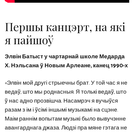
Першы канцэрт, на які
я пайшоў
Элвін Батыст у чартарнай школе Медарда
Х. Нэльсана ў Новым Арлеане, канец 1990-х
«Элвін мой другі стрыечны брат. У той час я не
ведаў, што мы роднасныя. Я толькі ведаў, што
ў нас адно прозвішча. Насамрэч я вучыўся
разам з ім і ўсімі іншымі музыкамі на сцэне.
Маім раннім вопытам музыкі было вывучэнне
авангарднага джаза. Людзі пра мяне гэтага не