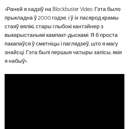
«Раней я хадзіў на Blockbuster Video. Гэта было
прыкладна ў 2000 годзе, і ў іх пасярод крамы
стаяў вялікі, стары глыбокі кантэйнер з
выкарыстанымі кампакт-дыскамі. Я б проста
пакапаўся ў сметніцы і паглядзеў, што я магу
знайсці. Гэта былі першыя чатыры запісы, якія
я набыў».