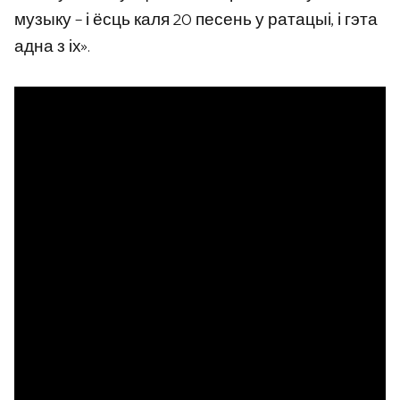
музыку – і ёсць каля 20 песень у ратацыі, і гэта
адна з іх».