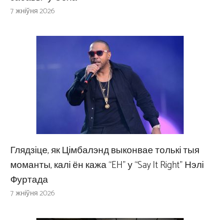
7 жніўня 2026
Глядзіце, як Цімбалэнд выконвае толькі тыя
моманты, калі ён кажа “EH” у “Say It Right” Нэлі
Фуртада
7 жніўня 2026