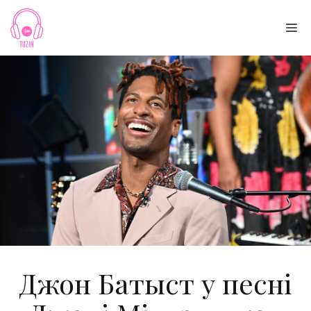
Skip
to
Me
content
Джон Батыст у песні