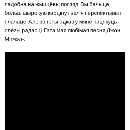
падобна на жыццёвы погляд. Вы бачыце
больш шырокую карціну і веліч перспектывы і
плачаце. Але за гэты адказ у мяне пацякуць
слёзы радасці. Гэта мая любімая песня Джоні
Мітчэл».