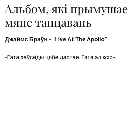
Альбом, які прымушае
мяне танцаваць
Джэймс Браўн – “Live At The Apollo”
«Гэта заўсёды цябе дастае. Гэта эліксір».