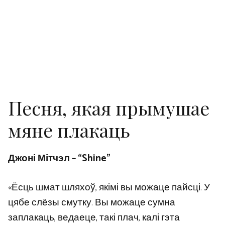
Песня, якая прымушае
мяне плакаць
Джоні Мітчэл – “Shine”
«Ёсць шмат шляхоў, якімі вы можаце пайсці. У
цябе слёзы смутку. Вы можаце сумна
заплакаць, ведаеце, такі плач, калі гэта