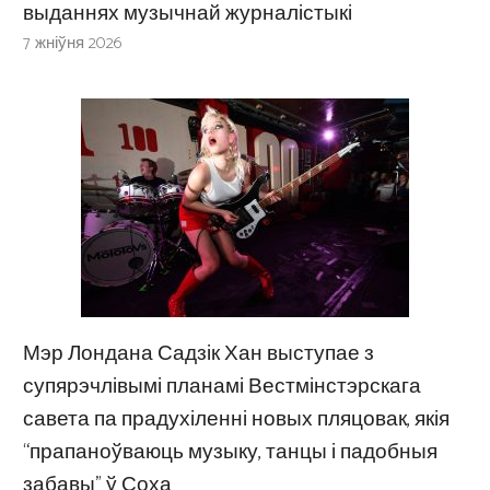
выданнях музычнай журналістыкі
7 жніўня 2026
Мэр Лондана Садзік Хан выступае з
супярэчлівымі планамі Вестмінстэрскага
савета па прадухіленні новых пляцовак, якія
“прапаноўваюць музыку, танцы і падобныя
забавы” ў Соха