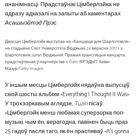
ананімнасці. Прадстаўнікі Цімберлэйка не
адразу адказалі на запыты аб каментарах
Асашыэйтэд Прэс
.
Джасцін Цімберлэйк выступае на «Канцэрце для Шарлотсвіля»
на стадыёне Скот Універсітэта Вірджыніі 24 верасня 2017 г. у
Шарлотсвіле, штат Вірджынія. Прамая трансляцыя канцэрта,
прадстаўленая ў партнёрстве з Oath (КРЭДЫТ: Кевін
Мазур/Getty Images)
У іншым месцы Цімберлэйк нядаўна выпусціў
свой шосты альбом «Everything I Thought It Was».
У трохзоркавым аглядзе,
Tuzin
пісаў:
«Цімберлэйк менш любімая суперзорка поп-
музыкі, чым ён, верагодна, павінен быць праз
25 гадоў пасля таго, як ён праспяваў «It’s gonna