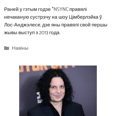
Раней у гэтым годзе *NSYNC правялі
нечаканую сустрэчу на шоу Цімберлэйка ў
Лос-Анджэлесе, дзе яны правялі свой першы
жывы выступ з 2013 года.
Categories
Навіны