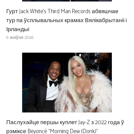
Гурт Jack White’s Third Man Records абвяшчае
тур па ўсплывальных крамах Вялікабрытаніі і
Ірландыі
6 жніўня 2026
Паслухайце першы куплет Jay-Z з 2022 года ў
рэміксе Beyoncé “Morning Dew (Donk)”