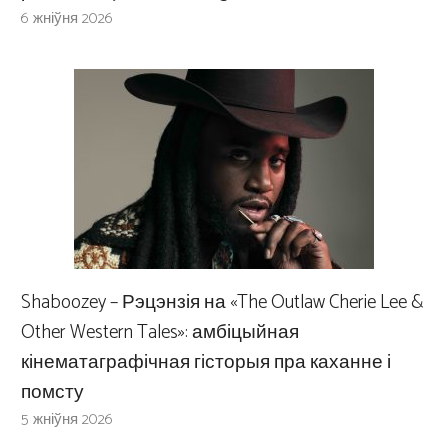
6 жніўня 2026
Shaboozey – Рэцэнзія на «The Outlaw Cherie Lee &
Other Western Tales»: амбіцыйная
кінематаграфічная гісторыя пра каханне і
помсту
5 жніўня 2026