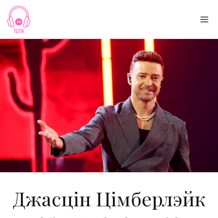
Skip
to
Me
content
Джасцін Цімберлэйк