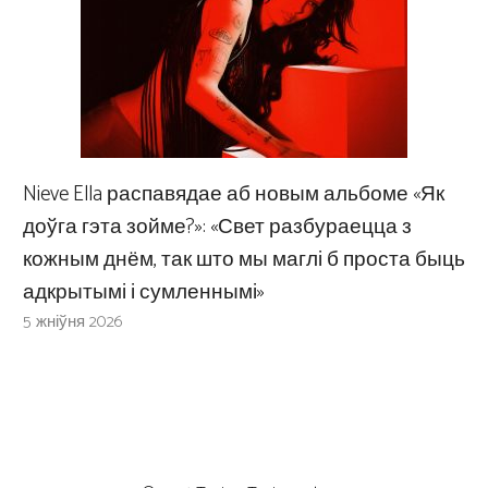
Nieve Ella распавядае аб новым альбоме «Як
доўга гэта зойме?»: «Свет разбураецца з
кожным днём, так што мы маглі б проста быць
адкрытымі і сумленнымі»
5 жніўня 2026