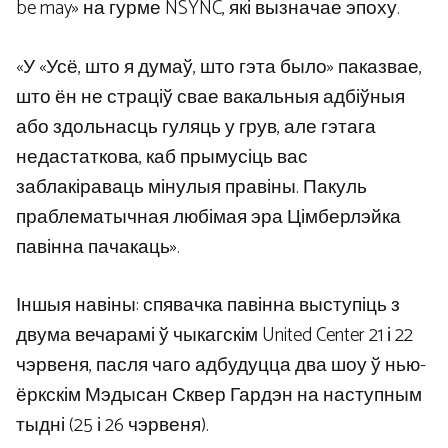
be may» на гурме NSYNC, які вызначае эпоху.
«У «Усё, што я думаў, што гэта было» паказвае,
што ён не страціў свае вакальныя адбіўныя
або здольнасць гуляць у грув, але гэтага
недастаткова, каб прымусіць вас
заблакіраваць мінулыя правіны. Пакуль
праблематычная любімая эра Цімберлэйка
павінна пачакаць».
Іншыя навіны: спявачка павінна выступіць з
двума вечарамі ў чыкагскім United Center 21 і 22
чэрвеня, пасля чаго адбудуцца два шоу ў нью-
ёркскім Мэдысан Сквер Гардэн на наступным
тыдні (25 і 26 чэрвеня).