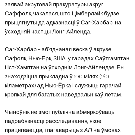
заявай акруговай пракуратуры акругі
Саффолк, чакалася, што Цімберлэйк будзе
прыцягнуты да адказнасці ў Саг-Харбар, на
ўсходняй частцы Лонг-Айленда.
Саг-Харбар – аб’яднаная вёска ў акрузе
Сафолк, Нью-Ёрк, ЗША, у гарадах Саўтгэмптан
і Іст-Хэмптан на ўсходнім Лонг-Айлендзе. Ён
знаходзіцца прыкладна ў 100 мілях (160
кіламетрах) ад Нью-Ёрка і служыць гарачай
кропкай для багатых наведвальнікаў летам.
Чыноўнік не змог публічна абмяркоўваць
падрабязнасці расследавання, якое
працягваецца, і пагаварыць з
АП
на ўмовах