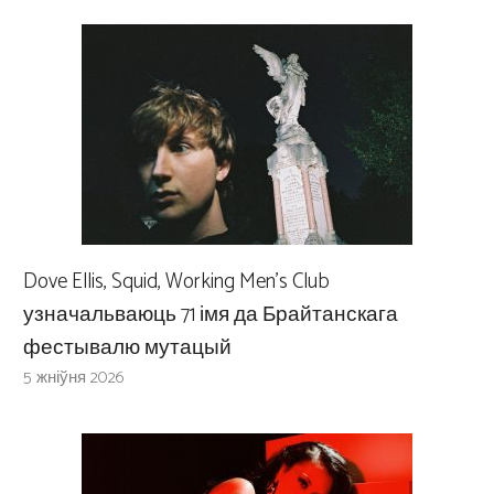
Dove Ellis, Squid, Working Men’s Club
узначальваюць 71 імя да Брайтанскага
фестывалю мутацый
5 жніўня 2026