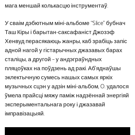
мага меншай колькасцю інструментаў.
У сваім дэбютным міні-альбоме “Slice” бубнач
Таш Кіры і барытан-саксафаніст Джозэф
Хенвуд перасякаюць жанры, каб зрабіць запіс
адной нагой у гістарычных джазавых барах
сталіцы, а другой – у андэграўндных
пляцоўках на поўдзень ад ракі. Аб’яднаўшы
эклектычную сумесь нашых самых яркіх
музычных сцэн у адзін міні-альбом, O. удалося
ўмела прайсці мяжу паміж надзённай энергіяй
эксперыментальнага року і джазавай
імправізацыяй.