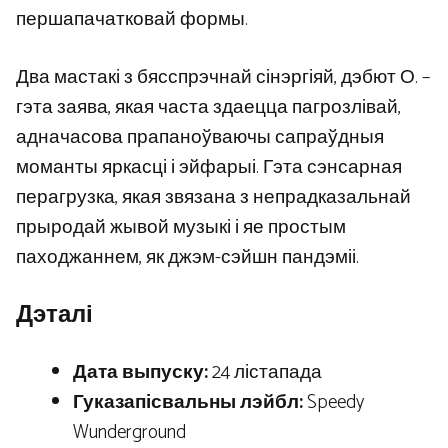
першапачатковай формы.
Два мастакі з бясспрэчнай сінэргіяй, дэбют О. –
гэта заява, якая часта здаецца пагрозлівай,
адначасова прапаноўваючы сапраўдныя
моманты яркасці і эйфарыі. Гэта сэнсарная
перагрузка, якая звязана з непрадказальнай
прыродай жывой музыкі і яе простым
паходжаннем, як джэм-сэйшн пандэміі.
Дэталі
Дата выпуску:
24 лістапада
Гуказапісвальны лэйбл:
Speedy
Wunderground