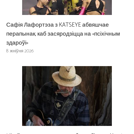
Сафія Лафортэза з KATSEYE абвяшчае
перапынак, каб засяродзіцца на «псіхічным
здароўі»
8 жніўня 2026