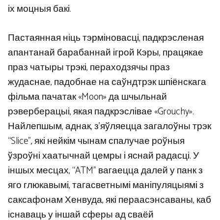
іх моцныя бакі.
Пастаянная ніць тэрміновасці, падкрэсленая
апантанай барабаннай ігрой Кэры, працякае
праз чатыры трэкі, пераходзячы праз
жудаснае, падобнае на саўндтрэк шпіёнскага
фільма пачатак «Moon» да шчыльнай
рэверберацыі, якая падкрэслівае «Grouchy».
Найлепшым, аднак, з’яўляецца загалоўны трэк
“Slice”, які нейкім чынам спалучае роўныя
ўзроўні хаатычнай цемры і яснай радасці. У
іншых месцах, “ATM” вагаецца далей у панк з
яго глюкавымі, тагасветнымі маніпуляцыямі з
саксафонам Хенвуда, які пераасэнсаваны, каб
існаваць у іншай сферы ад сваёй