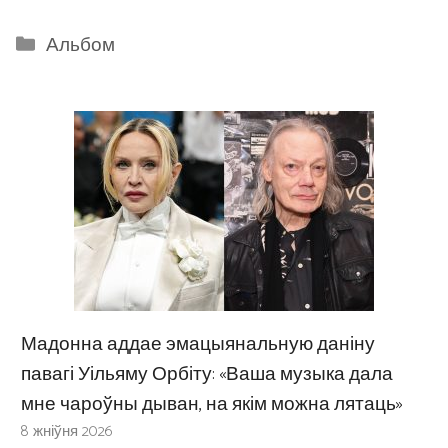
Categories
Альбом
Мадонна аддае эмацыянальную даніну
павагі Уільяму Орбіту: «Ваша музыка дала
мне чароўны дыван, на якім можна лятаць»
8 жніўня 2026