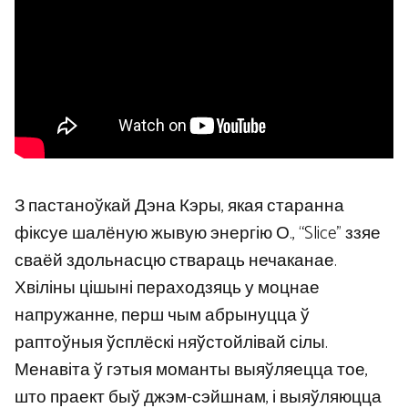
З пастаноўкай Дэна Кэры, якая старанна
фіксуе шалёную жывую энергію О., “Slice” ззяе
сваёй здольнасцю ствараць нечаканае.
Хвіліны цішыні пераходзяць у моцнае
напружанне, перш чым абрынуцца ў
раптоўныя ўсплёскі няўстойлівай сілы.
Менавіта ў гэтыя моманты выяўляецца тое,
што праект быў джэм-сэйшнам, і выяўляюцца