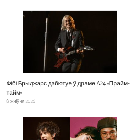
Фібі Брыджэрс дэбютуе ў драме A24 «Прайм-
тайм»
8 жніўня 2026