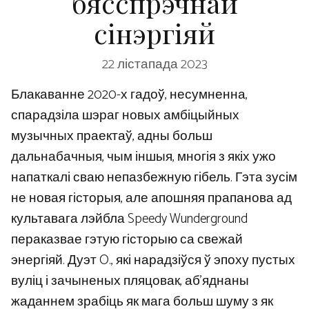
бясспрэчнай
сінэргіяй
22 лістапада 2023
Блакаванне 2020-х гадоў, несумненна,
спарадзіла шэраг новых амбіцыйных
музычных праектаў, адны больш
дальнабачныя, чым іншыя, многія з якіх ужо
напаткалі сваю непазбежную гібель. Гэта зусім
не новая гісторыя, але апошняя прапанова ад
культавага лэйбла Speedy Wunderground
пераказвае гэтую гісторыю са свежай
энергіяй. Дуэт O., які нарадзіўся ў эпоху пустых
вуліц і зачыненых пляцовак, аб’яднаны
жаданнем зрабіць як мага больш шуму з як