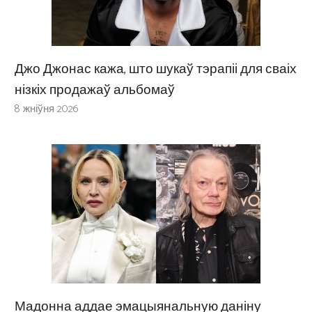
Джо Джонас кажа, што шукаў тэрапіі для сваіх
нізкіх продажаў альбомаў
8 жніўня 2026
Мадонна аддае эмацыянальную даніну