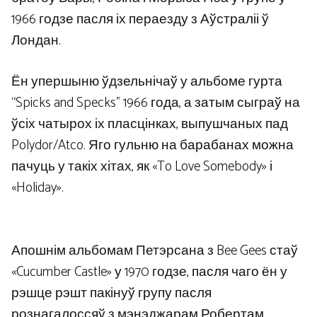
1966 годзе пасля іх пераезду з Аўстраліі ў
Лондан.
Ён упершыню ўдзельнічаў у альбоме гурта
“Spicks and Specks” 1966 года, а затым сыграў на
ўсіх чатырох іх пласцінках, выпушчаных пад
Polydor/Atco. Яго гульню на барабанах можна
пачуць у такіх хітах, як «To Love Somebody» і
«Holiday».
Апошнім альбомам Петэрсана з Bee Gees стаў
«Cucumber Castle» у 1970 годзе, пасля чаго ён у
рэшце рэшт пакінуў групу пасля
рознагалоссяў з мэнэджарам Робертам