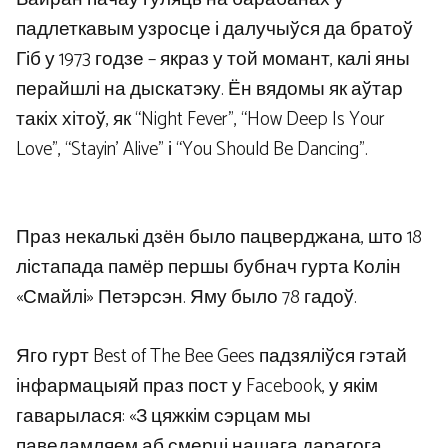
падлеткавым узросце і далучыўся да братоў
Гіб у 1973 годзе – якраз у той момант, калі яны
перайшлі на дыскатэку. Ён вядомы як аўтар
такіх хітоў, як “Night Fever”, “How Deep Is Your
Love”, “Stayin’ Alive” і “You Should Be Dancing”.
Праз некалькі дзён было пацверджана, што 18
лістапада памёр першы бубнач гурта Колін
«Смайлі» Петэрсэн. Яму было 78 гадоў.
Яго гурт Best of The Bee Gees падзяліўся гэтай
інфармацыяй праз пост у Facebook, у якім
гаварылася: «З цяжкім сэрцам мы
паведамляем аб смерці нашага дарагога