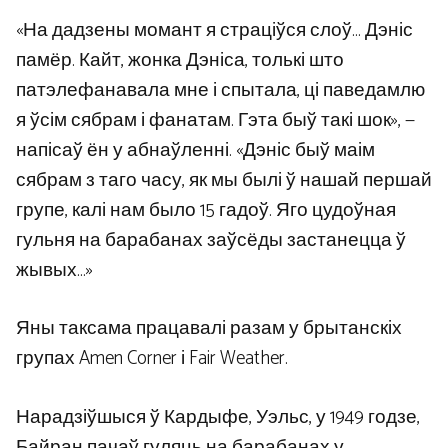
«На дадзены момант я страціўся слоў… Дэніс
памёр. Кайт, жонка Дэніса, толькі што
патэлефанавала мне і спытала, ці паведамлю
я ўсім сябрам і фанатам. Гэта быў такі шок», —
напісаў ён у абнаўленні. «Дэніс быў маім
сябрам з таго часу, як мы былі ў нашай першай
групе, калі нам было 15 гадоў. Яго цудоўная
гульня на барабанах заўсёды застанецца ў
жывых…»
Яны таксама працавалі разам у брытанскіх
групах Amen Corner і Fair Weather.
Нарадзіўшыся ў Кардыфе, Уэльс, у 1949 годзе,
Байран пачаў гуляць на барабанах у