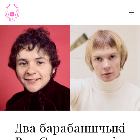
Skip
to
Me
content
Два барабаншчыкі