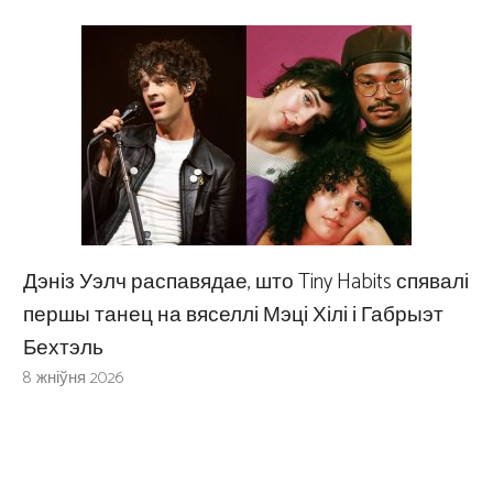
Дэніз Уэлч распавядае, што Tiny Habits спявалі
першы танец на вяселлі Мэці Хілі і Габрыэт
Бехтэль
8 жніўня 2026