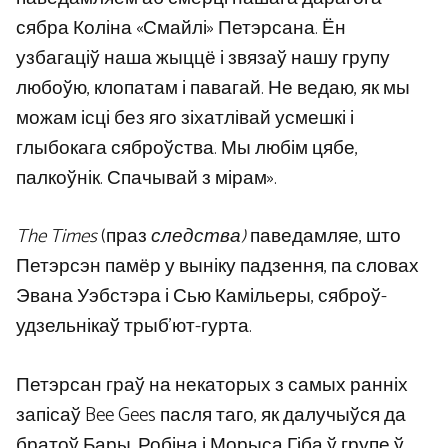
сябра Коліна «Смайлі» Петэрсана. Ён
узбагаціў наша жыццё і звязаў нашу групу
любоўю, клопатам і павагай. Не ведаю, як мы
можам ісці без яго зіхатлівай усмешкі і
глыбокага сяброўства. Мы любім цябе,
палкоўнік. Спачывай з мірам».
The Times
(праз
следства)
паведамляе, што
Петэрсэн памёр у выніку падзення, па словах
Эвана Уэбстэра і Сью Камільеры, сяброў-
удзельнікаў трыб’ют-гурта.
Петэрсан граў на некаторых з самых ранніх
запісаў Bee Gees пасля таго, як далучыўся да
братоў Бары, Робіна і Морыса Гіба ў групе ў