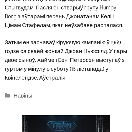
Стыгвудам. Пасля ён стварыў групу Humpy
Bong з аўтарамі песень Джонатанам Келі і
Цімам Стафелам, якая неўзабаве распалася.
Затым ён заснаваў кіруючую кампанію ў 1969
годзе са сваёй жонкай Джоан Ньюфілд. У пары
двое сыноў, Хайме і Бэн. Петэрсэн выступаў з
гуртом у мінулую суботу (16 лістапада) у
Квінслендзе, Аўстралія.
Categories
Навіны