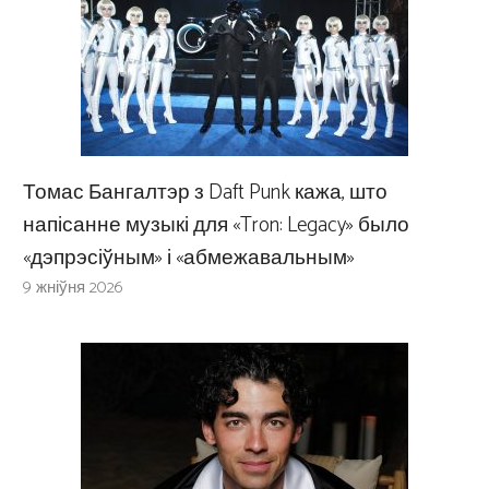
Томас Бангалтэр з Daft Punk кажа, што
напісанне музыкі для «Tron: Legacy» было
«дэпрэсіўным» і «абмежавальным»
9 жніўня 2026