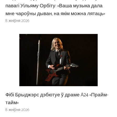
павагі Уільяму Орбіту: «Ваша музыка дала
мне чароўны дыван, на якім можна лятаць»
8 жніўня 2026
Фібі Брыджэрс дэбютуе ў драме A24 «Прайм-
тайм»
8 жніўня 2026