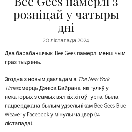
Bee Gees памерлі з
розніцай у чатыры
дні
20 лістапада 2024
Два барабаншчыкі Bee Gees памерлі менш чым
праз тыдзень.
Згодна з новым дакладам а
The New York
Times
смерць Дэніса Байрана, які гуляў у
некаторых з самых вялікіх хітоў гурта, была
пацверджана былым удзельнікам Bee Gees Blue
Weaver у Facebook у мінулы чацвер (14
лістапада).