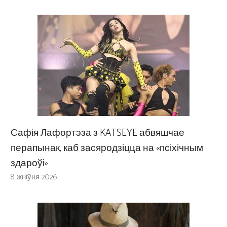
Сафія Лафортэза з KATSEYE абвяшчае
перапынак, каб засяродзіцца на «псіхічным
здароўі»
8 жніўня 2026