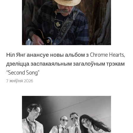
Ніл Янг анансуе новы альбом з Chrome Hearts,
дзеліцца заспакаяльным загалоўным трэкам
“Second Song”
7 жніўня 2026