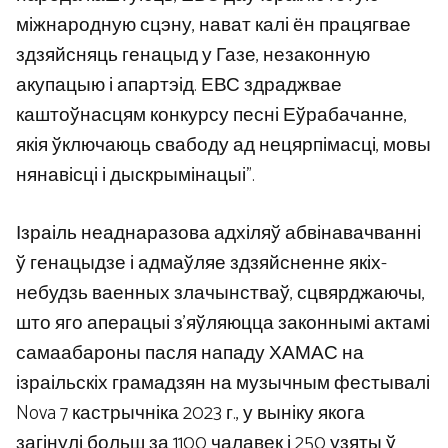
міжнародную сцэну, нават калі ён працягвае
здзяйсняць генацыд у Газе, незаконную
акупацыю і апартэід. ЕВС здраджвае
каштоўнасцям конкурсу песні Еўрабачанне,
якія ўключаюць свабоду ад нецярпімасці, мовы
нянавісці і дыскрымінацыі”.
Ізраіль неаднаразова адхіляў абвінавачванні
ў генацыдзе і адмаўляе здзяйсненне якіх-
небудзь ваенных злачынстваў, сцвярджаючы,
што яго аперацыі з’яўляюцца законнымі актамі
самаабароны пасля нападу ХАМАС на
ізраільскіх грамадзян на музычным фестывалі
Nova 7 кастрычніка 2023 г., у выніку якога
загінулі больш за 1100 чалавек і 250 узяты ў