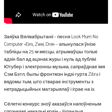
Заяўка Вялікабрытаніі – песня Look Mum No
Computer «Eins, Zwei, Drei» – апынулася ўнізе
табліцы на 25-м месцы, атрымаўшы толькі
адзін бал ад ацэнак журы і нуль ад публікі.
Ютубер і электронны музыка, сапраўднае імя
Сэм Бэтл, былы фронтмэн індзі-гурта Zibra і
вядомы тым, што стварае інструменты з
нетрадыцыйных матэрыялаў і іграе на іх.
Сёлетні конкурс зноў аказаўся напоўненым
спрэчкамі: некалькі краін – Ірландыя,