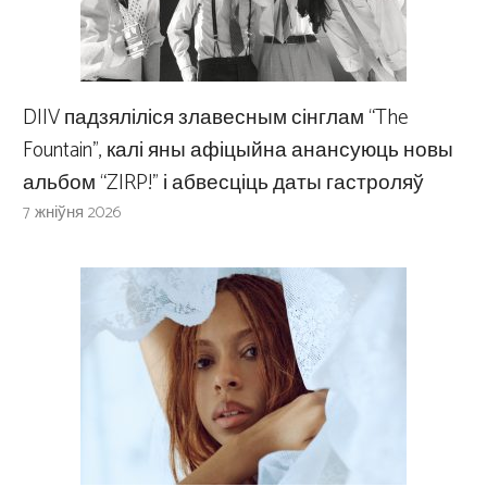
DIIV падзяліліся злавесным сінглам “The
Fountain”, калі яны афіцыйна анансуюць новы
альбом “ZIRP!” і абвесціць даты гастроляў
7 жніўня 2026