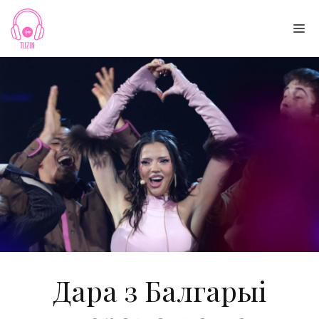
Skip
to
Me
content
Дара з Балгарыі