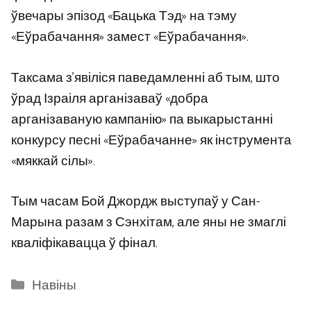
ўвечары эпізод «Бацька Тэд» на тэму
«Еўрабачання» замест «Еўрабачання».
Таксама з’явіліся паведамленні аб тым, што
ўрад Ізраіля арганізаваў «добра
арганізаваную кампанію» па выкарыстанні
конкурсу песні «Еўрабачанне» як інструмента
«мяккай сілы».
Тым часам Бой Джордж выступаў у Сан-
Марына разам з Сэнхітам, але яны не змаглі
кваліфікавацца ў фінал.
Categories
Навіны