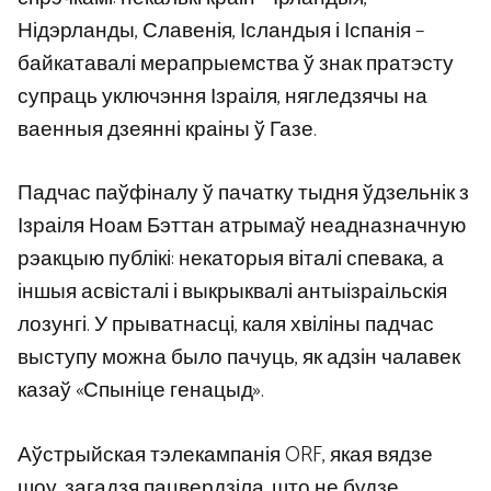
Нідэрланды, Славенія, Ісландыя і Іспанія –
байкатавалі мерапрыемства ў знак пратэсту
супраць уключэння Ізраіля, нягледзячы на ​​
ваенныя дзеянні краіны ў Газе.
Падчас паўфіналу ў пачатку тыдня ўдзельнік з
Ізраіля Ноам Бэттан атрымаў неадназначную
рэакцыю публікі: некаторыя віталі спевака, а
іншыя асвісталі і выкрыквалі антыізраільскія
лозунгі. У прыватнасці, каля хвіліны падчас
выступу можна было пачуць, як адзін чалавек
казаў «Спыніце генацыд».
Аўстрыйская тэлекампанія ORF, якая вядзе
шоу, загадзя пацвердзіла, што не будзе