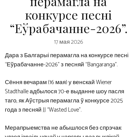
перамагла на
конкурсе песні
“Еўрабачанне-2026”.
17 мая 2026
Дара з Балгарыі перамагла на конкурсе песні
“Еўрабачанне-2026” з песняй “Bangaranga”.
Сёння вечарам (16 мая) у венскай Wiener
Stadthalle адбылося 70-е выданне шоу пасля
таго, як Аўстрыя перамагла ў конкурсе 2025
года з песняй JJ “Wasted Love”.
Мерапрыемства не абышлося без спрэчак: