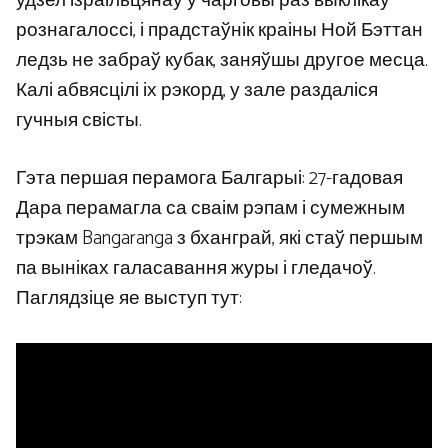
удзел ізраільцянаў у чарговы раз выклікаў
рознагалоссі, і прадстаўнік краіны Ной Бэттан
ледзь не забраў кубак, заняўшы другое месца.
Калі абвясцілі іх рэкорд, у зале раздаліся
гучныя свісты.
Гэта першая перамога Балгарыі: 27-гадовая
Дара перамагла са сваім рэпам і сумежным
трэкам Bangaranga з бханграй, які стаў першым
па выніках галасавання журы і гледачоў.
Паглядзіце яе выступ тут: