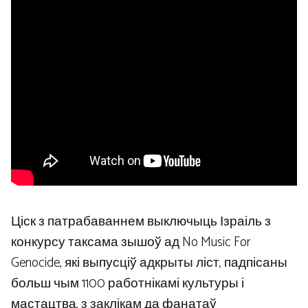
Ціск з патрабаваннем выключыць Ізраіль з
конкурсу таксама зышоў ад No Music For
Genocide, які выпусціў адкрыты ліст, падпісаны
больш чым 1100 работнікамі культуры і
мастацтва, з заклікам да фанатаў