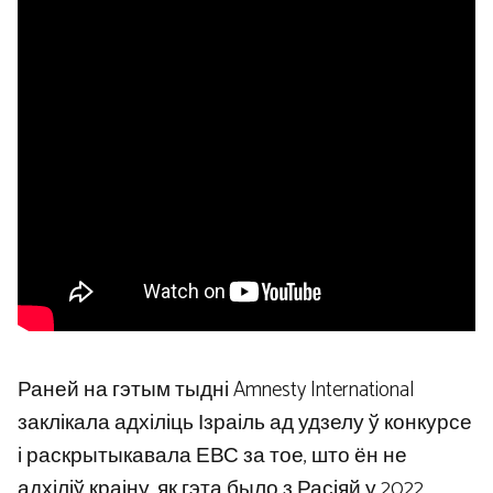
Раней на гэтым тыдні Amnesty International
заклікала адхіліць Ізраіль ад удзелу ў конкурсе
і раскрытыкавала ЕВС за тое, што ён не
адхіліў краіну, як гэта было з Расіяй у 2022