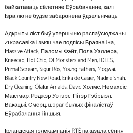
байкатаваць сёлетняе Еўрабачанне, калі
Ізраілю не будзе забаронена ўдзельнічаць.
Адкрыты ліст быў упершыню распаўсюджаны
21 красавіка і змяшчае подпісы Браяна Іна,
Massive Attack, Паломы Фэйт, Пола Уэллера,
Kneecap, Hot Chip, Of Monsters and Men, IDLES,
Primal Scream, Sigur Rós, Young Fathers, Mogwai,
Black Country New Road, Erika de Casier, Nadine Shah,
Dry Cleaning, Ólafur Arnalds, David Холмс, Немахсіс,
Маклмар, Роджэр Уотэрс, Пітэр Гэбрыэл,
Вакацыі, Смерц, шэраг былых фіналістаў
Еўрабачання і іншыя.
Ірландская тэлекампанія RTÉ паказала сёння