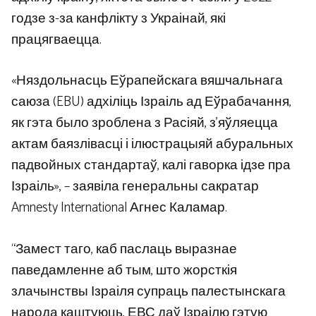
годзе з-за канфлікту з Украінай, які
працягваецца.
«Няздольнасць Еўрапейскага вяшчальнага
саюза (EBU) адхіліць Ізраіль ад Еўрабачання,
як гэта было зроблена з Расіяй, з’яўляецца
актам баязлівасці і ілюстрацыяй абуральных
падвойных стандартаў, калі гаворка ідзе пра
Ізраіль», – заявіла генеральны сакратар
Amnesty International Агнес Каламар.
“Замест таго, каб паслаць выразнае
паведамленне аб тым, што жорсткія
злачынствы Ізраіля супраць палестынскага
народа каштуюць, ЕВС даў Ізраілю гэтую