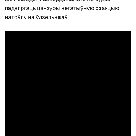
падвяргаць цэнзуры негатыўную рэакцыю
натоўпу на ўдзельнікаў.