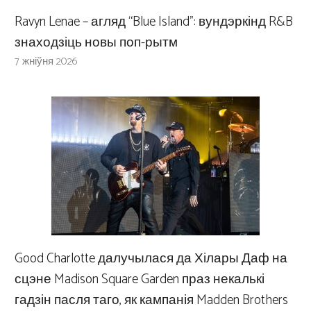
Ravyn Lenae – агляд “Blue Island”: вундэркінд R&B
знаходзіць новы поп-рытм
7 жніўня 2026
Good Charlotte далучылася да Хілары Даф на
сцэне Madison Square Garden праз некалькі
гадзін пасля таго, як кампанія Madden Brothers