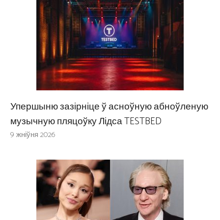
Упершыню зазірніце ў асноўную абноўленую
музычную пляцоўку Лідса TESTBED
9 жніўня 2026