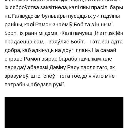
іх сяброўства заквітнела, калі яны прасілі бары
на Галівудскім бульвары пусціць іх у 4 гадзіны
раніцы, калі Рамон знаёміў Бобіта з іншымі
Soph і іх раннімі дэма. «Калі пачуеш [the music]ён
прадаецца сам, – заяўляе Бобіт. – Гэта занадта
добра, каб адкінуць на другі план». На самай
справе Рамон вырас барабаншчыкам, але
перадаў абавязкі Дэвіну Расу пасля таго, як
зразумеў, што “спеў – гэта тое, для чаго мне
патрэбны абедзве рукі”.