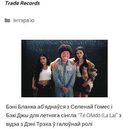
Trade Records
Categories
Інтэрв'ю
Бэні Бланка аб’яднаўся з Селенай Гомес і
Бэкі Джы для летняга сінгла “Te Olvido (La La)” з
відэа з Дэні Трэха ў галоўнай ролі