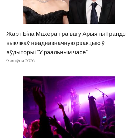
Жарт Біла Махера пра вагу Арыяны Грандэ
выклікаў неадназначную рэакцыю ў
аўдыторыі “У рэальным часе”
9 жніўня 2026