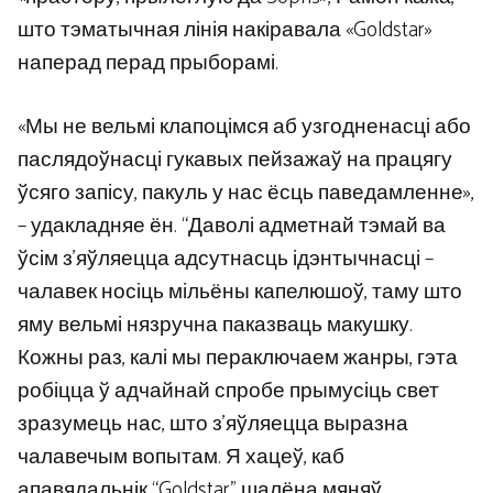
што тэматычная лінія накіравала «Goldstar»
наперад перад прыборамі.
«Мы не вельмі клапоцімся аб узгодненасці або
паслядоўнасці гукавых пейзажаў на працягу
ўсяго запісу, пакуль у нас ёсць паведамленне»,
– удакладняе ён. “Даволі адметнай тэмай ва
ўсім з’яўляецца адсутнасць ідэнтычнасці –
чалавек носіць мільёны капелюшоў, таму што
яму вельмі нязручна паказваць макушку.
Кожны раз, калі мы пераключаем жанры, гэта
робіцца ў адчайнай спробе прымусіць свет
зразумець нас, што з’яўляецца выразна
чалавечым вопытам. Я хацеў, каб
апавядальнік “Goldstar” шалёна мяняў