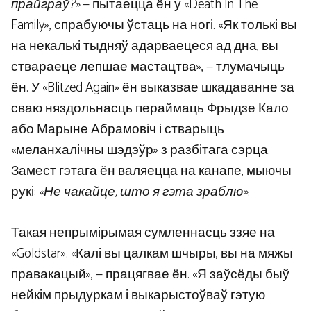
прайграў?»
— пытаецца ён у «Death In The
Family», спрабуючы ўстаць на ногі. «Як толькі вы
на некалькі тыдняў адарваецеся ад дна, вы
ствараеце лепшае мастацтва», — тлумачыць
ён. У «Blitzed Again» ён выказвае шкадаванне за
сваю няздольнасць пераймаць Фрыдзе Кало
або Марыне Абрамовіч і стварыць
«меланхалічны шэдэўр» з разбітага сэрца.
Замест гэтага ён валяецца на канапе, мыючы
рукі:
«Не чакайце, што я гэта зраблю»
.
Такая непрымірымая сумленнасць ззяе на
«Goldstar». «Калі вы цалкам шчыры, вы на мяжы
правакацый», — працягвае ён. «Я заўсёды быў
нейкім прыдуркам і выкарыстоўваў гэтую