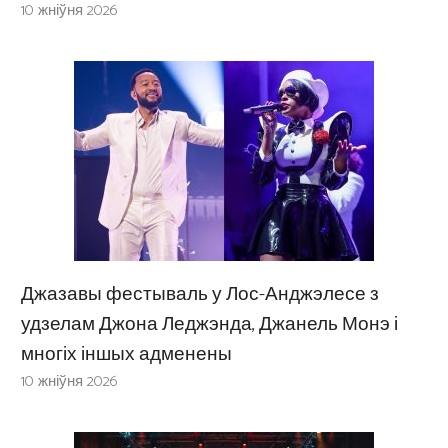
10 жніўня 2026
Джазавы фестываль у Лос-Анджэлесе з
удзелам Джона Леджэнда, Джанель Монэ і
многіх іншых адменены
10 жніўня 2026