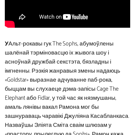
У
Альт-рокавы гук The Sophs, абумоўлены
шалёнай тэрміновасцю іх жывога шоу і
асноўнай дружбай секстэта, бязладны і
імгненны. Рэзкія жанравыя змены надаюць
«Goldstar» выразнае адчуванне паб-рока,
быццам вы слухаеце дэма-запісы Cage The
Elephant або Fidlar, у той час як нязмушаны,
амаль лянівы вакал Рамона мог бы
зашнураваць чаравікі Джуліяна Касабланкаса.
Назваўшы Эліята Сміта сваім шлюзам у
«прастору, прылеглую да Sophs», Рамон кажа,