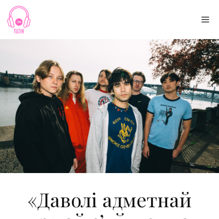
Skip
to
Me
content
«Даволі адметнай