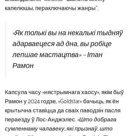
капелюшы, пераключаючы жанры”.
«Як толькі вы на некалькі тыдняў
адарваецеся ад дна, вы робіце
лепшае мастацтва» – Ітан
Рамон
Капсула часу «нястрымнага хаосу», якім быў
Рамон у 2024 годзе, «Goldstar» бачыць, як ён
крытычна ставіцца да сваіх паводзін пасля
пераезду ў Лос-Анджэлес.
«Што добрага
сумленнаму чалавеку, які прызнаў, што