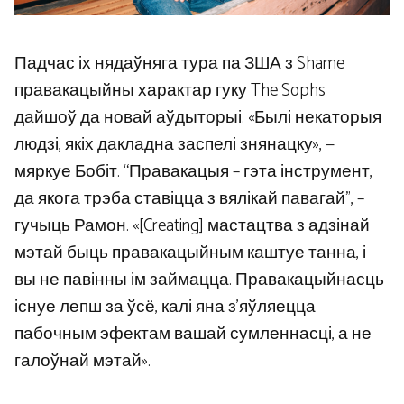
Падчас іх нядаўняга тура па ЗША з Shame
правакацыйны характар ​​гуку The Sophs
дайшоў да новай аўдыторыі. «Былі некаторыя
людзі, якіх дакладна заспелі знянацку», —
мяркуе Бобіт. “Правакацыя – гэта інструмент,
да якога трэба ставіцца з вялікай павагай”, –
гучыць Рамон. «[Creating] мастацтва з адзінай
мэтай быць правакацыйным каштуе танна, і
вы не павінны ім займацца. Правакацыйнасць
існуе лепш за ўсё, калі яна з’яўляецца
пабочным эфектам вашай сумленнасці, а не
галоўнай мэтай».