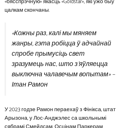
«бясспрэчную» якасць «Goldstar», які ўжо быў
цалкам скончаны.
«Кожны раз, калі мы мяняем
жанры, гэта робіцца ў адчайнай
спробе прымусіць свет
зразумець нас, што з’яўляецца
выключна чалавечым вопытам» –
Ітан Рамон
У 2023 годзе Рамон пераехаў з Фінікса, штат
Арызона, у Лос-Анджэлес са школьнымі
сябрамі Смейдсам, Осцінам Паркерам