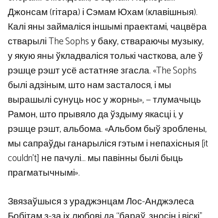
Джонсам (гітара) і Сэмам Юхам (клавішныя).
Калі яны займаліся іншымі праектамі, чацвёра
стварылі The Sophs у баку, ствараючы музыку,
у якую яны ўкладваліся толькі часткова, але ў
рэшце рэшт усё астатняе згасла. «The Sophs
былі адзіным, што нам засталося, і мы
вырашылі сунуць нос у жорны», — тлумачыць
Рамон, што прывяло да ўздыму якасці і, у
рэшце рэшт, альбома. «Альбом быў зроблены,
мы сапраўды ганарыліся гэтым і непахісныя [it
couldn’t] не пачулі… мы павінны былі быць
прагматычнымі».
Звязаўшыся з ураджэнцам Лос-Анджэлеса
Бобітам з-за іх любові да “бараў, зносін і віскі”,