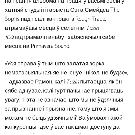
напісання альбома на працягу васьмі сесій у
хатняй студыі гітарыста Сэта Смейдса The
Sophs падпісалі кантракт з Rough Trade,
атрымаўшы месца ў сёлетнім
Tuzin
100
падтрымалі ганьбу і забяспечылі сабе
месца на Primavera Sound.
«Уся справа ў тым, што залатая зорка
нематэрыяльная: яе не існуе і ніколі не будзе»,
— адказвае Рамон, калі
Tuzin
пытаецца, як ён
сябе адчувае, калі гурт пачынае прыцягваць
увагу. “Гэта не азначае, што мы не ўдзячныя
за прызнанне і прызнанне, таму што як мы
можам не быць удзячнымі? Ва ўмовах такой
канкурэнцыі, дзе ў вас так шмат доступу да