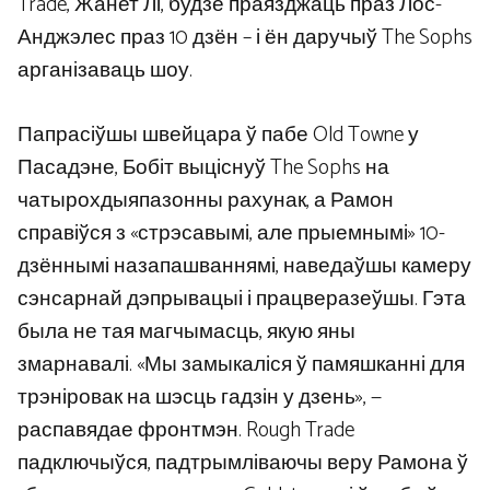
Trade, Жанет Лі, будзе праязджаць праз Лос-
Анджэлес праз 10 дзён – і ён даручыў The Sophs
арганізаваць шоу.
Папрасіўшы швейцара ў пабе Old Towne у
Пасадэне, Бобіт выціснуў The Sophs на
чатырохдыяпазонны рахунак, а Рамон
справіўся з «стрэсавымі, але прыемнымі» 10-
дзённымі назапашваннямі, наведаўшы камеру
сэнсарнай дэпрывацыі і працверазеўшы. Гэта
была не тая магчымасць, якую яны
змарнавалі. «Мы замыкаліся ў памяшканні для
трэніровак на шэсць гадзін у дзень», —
распавядае фронтмэн. Rough Trade
падключыўся, падтрымліваючы веру Рамона ў