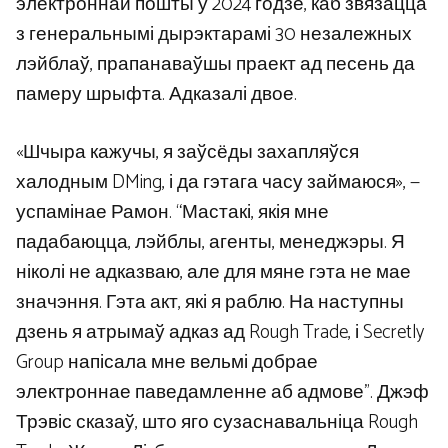
электроннай пошты ў 2024 годзе, каб звязацца
з генеральнымі дырэктарамі 30 незалежных
лэйблаў, прапанаваўшы праект ад песень да
памеру шрыфта. Адказалі двое.
«Шчыра кажучы, я заўсёды захапляўся
халодным DMing, і да гэтага часу займаюся», —
успамінае Рамон. “Мастакі, якія мне
падабаюцца, лэйблы, агенты, менеджэры. Я
ніколі не адказваю, але для мяне гэта не мае
значэння. Гэта акт, які я раблю. На наступны
дзень я атрымаў адказ ад Rough Trade, і Secretly
Group напісала мне вельмі добрае
электроннае паведамленне аб адмове”. Джэф
Трэвіс сказаў, што яго сузаснавальніца Rough