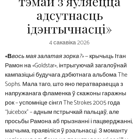
тэмай з’яўляецца
адсутнасць
ідэнтычнасці»
4 сакавіка 2026
«В
вось мая залатая зорка?»
— крычыць Ітан
Рамон на «Goldstar», інтрыгуючай загалоўнай
кампазіцыі будучага дэбютнага альбома The
Sophs. Мала таго, што яно ператвараецца з
напружанага фламенка ў скажоны гаражны
рок – успомніце сінгл The Strokes 2005 года
“Juicebox” – адным пстрычкай пальцаў, але
просьбы Рамона аб прызнанні і пацверджанні,
магчыма, праявіліся ў рэальнасці. З моманту