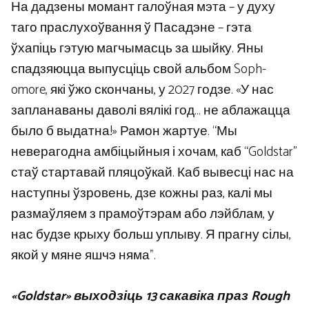
На дадзены момант галоўная мэта – у духу
таго праслухоўвання ў Пасадэне – гэта
ўхапіць гэтую магчымасць за шыйку. Яны
спадзяюцца выпусціць свой альбом Soph-
omore, які ўжо скончаны, у 2027 годзе. «У нас
запланаваны даволі вялікі год… не аблажацца
было б выдатна!» Рамон жартуе. “Мы
неверагодна амбіцыйныя і хочам, каб “Goldstar”
стаў стартавай пляцоўкай. Каб вывесці нас на
наступны ўзровень, дзе кожны раз, калі мы
размаўляем з прамоўтэрам або лэйблам, у
нас будзе крыху больш уплыву. Я прагну сілы,
якой у мяне яшчэ няма”.
«Goldstar» выходзіць 13 сакавіка праз Rough