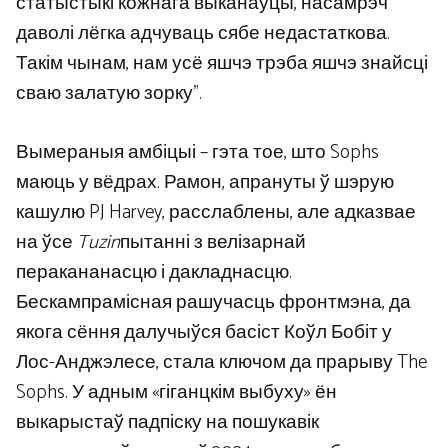
статыстыкі кожнага выканаўцы, насамрэч
даволі лёгка адчуваць сябе недастаткова.
Такім чынам, нам усё яшчэ трэба яшчэ знайсці
сваю залатую зорку”.
Вымераныя амбіцыі – гэта тое, што Sophs
маюць у вёдрах. Рамон, апрануты ў шэрую
кашулю PJ Harvey, расслаблены, але адказвае
на ўсе
Tuzin
пытанні з велізарнай
перакананасцю і дакладнасцю.
Бескампрамісная рашучасць фронтмэна, да
якога сёння далучыўся басіст Коўл Бобіт у
Лос-Анджэлесе, стала ключом да прарыву The
Sophs. У адным «гіганцкім выбуху» ён
выкарыстаў падпіску на пошукавік