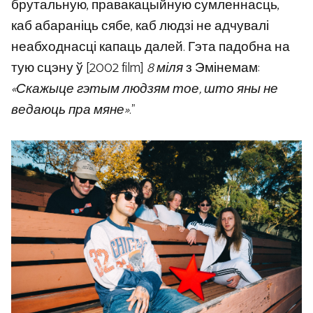
брутальную, правакацыйную сумленнасць,
каб абараніць сябе, каб людзі не адчувалі
неабходнасці капаць далей. Гэта падобна на
тую сцэну ў [2002 film]
8 міля
з Эмінемам:
«Скажыце гэтым людзям тое, што яны не
ведаюць пра мяне»
.”